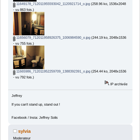
11649178_712011955593042_1120921714_o.jpg
(258.96 ko, 1536x2048
- vu 863 fois.)
11656079_712011958926375_1006984590_o.jpg
(244.19 ko, 2048x1536
- vu 755 fois.)
11665986_712011952259709_1388392391_o.jpg
(254.44 ko, 2048x1536
- vu 792 fois.)
IP archivée
Jeffrey
If you can't stand up, stand out !
Facebook / Insta: Jeffrey Solis
sylvia
Moderateur