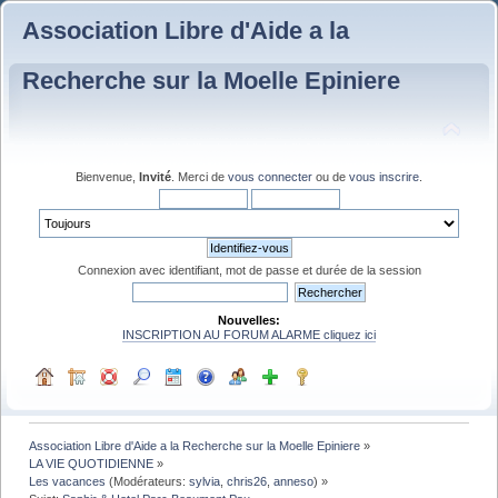
Association Libre d'Aide a la
Recherche sur la Moelle Epiniere
Bienvenue,
Invité
. Merci de
vous connecter
ou de
vous inscrire
.
Connexion avec identifiant, mot de passe et durée de la session
Nouvelles:
INSCRIPTION AU FORUM ALARME cliquez ici
Association Libre d'Aide a la Recherche sur la Moelle Epiniere
»
LA VIE QUOTIDIENNE
»
Les vacances
(Modérateurs:
sylvia
,
chris26
,
anneso
) »