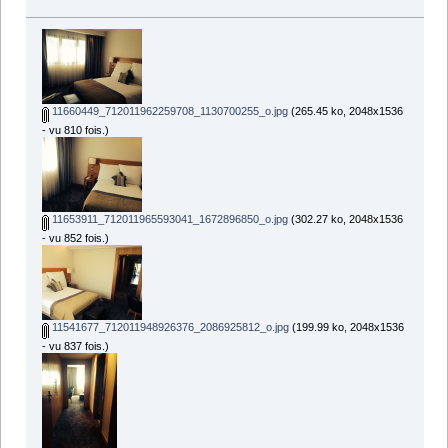
11660449_712011962259708_1130700255_o.jpg
(265.45 ko, 2048x1536
- vu 810 fois.)
11653911_712011965593041_1672896850_o.jpg
(302.27 ko, 2048x1536
- vu 852 fois.)
11541677_712011948926376_2086925812_o.jpg
(199.99 ko, 2048x1536
- vu 837 fois.)