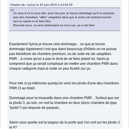
Citation de: sylvia le 25 juin 2015 à 23:02:29
Ce sera à toi à nous dire, pour ma part, je trouve dommage qu'il ne propose
que des chambres "villes" adaptées alors que le reste est vraiment tourné
vers la nature et le bien-être.
Raconte-nous, ce sera intéressant en tous cas, ça a l'air bien
Exactement Sylvia je trouve cela dommage... ce que je trouve
dommage également c'est que dans beaucoup d'hôtels on ne puisse
pas bénéficier de chambre premium, ou de suite etc etc adaptées
PMR... à croire qu'on a pas le droit de se faire plaisir lol. Après je
comprend que ça serait compliqué de mettre une chambre PMR dans
chaque catégorie mais je reste un peu frustré sur ça ..
Pour info si ça intéresse quelqu'un voici les photo d'une des chambres
PMR (3 au total):
Dommage pour la moquette dans une chambre PMR... Surtout que sur
la photo 3, au loin, on voit la chambre en face (donc chambre de type
"jardin") qui dispose de parquet...
Selon vous quelle est la largeur de la porte que l'on voit sur les photo 3
et 4?