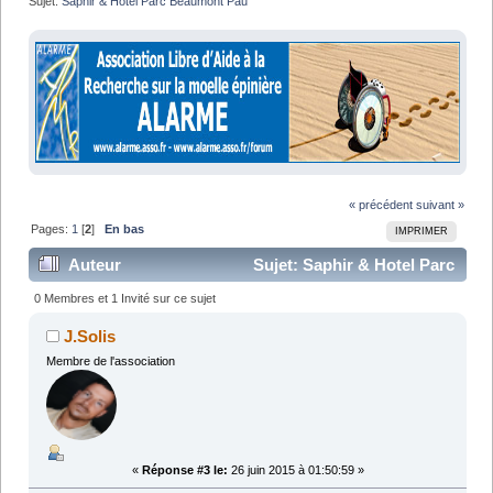
Sujet:
Saphir & Hotel Parc Beaumont Pau
« précédent
suivant »
Pages:
1
[
2
]
En bas
IMPRIMER
Auteur
Sujet: Saphir & Hotel Parc
Beaumont Pau (Lu 24668 fois)
0 Membres et 1 Invité sur ce sujet
J.Solis
Membre de l'association
«
Réponse #3 le:
26 juin 2015 à 01:50:59 »