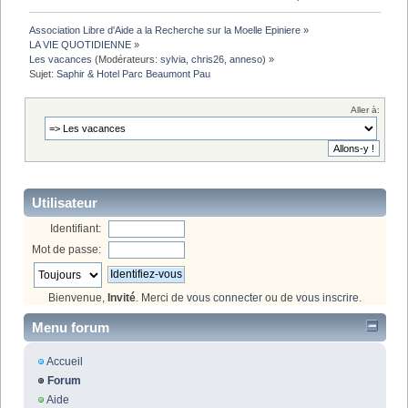
Association Libre d'Aide a la Recherche sur la Moelle Epiniere
»
LA VIE QUOTIDIENNE
»
Les vacances
(Modérateurs:
sylvia
,
chris26
,
anneso
) »
Sujet:
Saphir & Hotel Parc Beaumont Pau
Aller à:
Utilisateur
Identifiant:
Mot de passe:
Bienvenue,
Invité
. Merci de
vous connecter
ou de
vous inscrire
.
Menu forum
Accueil
Forum
Aide