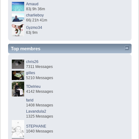
Arnaud
83j 9h 36m
charlieboy
66j 21h 41m
Gyzmo34
63j 9m
Top membres
chris26
7311 Messages
gilles
5210 Messages
TDelrieu
4142 Messages
farid
1408 Messages
Lavandula2
1325 Messages
STEPHANE
1040 Messages