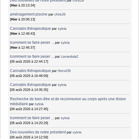
Des nouvelles de notre président
par
chris26
[
Hier
à 20:13:34]
aménagement piscine
par
chris26
[
Hier
à 20:06:13]
Cannabis thérapeutique
par
sylvia
[
Hier
à 12:48:43]
lcomment se faire peser ...
par
sylvia
[
Hier
à 12:46:37]
lcomment se faire peser ...
par
Lavandula2
[08 août 2026 à 22:44:17]
Cannabis thérapeutique
par
Hervé35
[08 août 2026 à 16:48:09]
Cannabis thérapeutique
par
sylvia
[08 août 2026 à 14:35:35]
Recherche de bien-être et de reconnexion au corps après une lésion
médullaire
par
sylvia
[08 août 2026 à 14:27:45]
lcomment se faire peser ...
par
sylvia
[08 août 2026 à 14:20:29]
Des nouvelles de notre président
par
sylvia
[08 août 2026 à 14:12:58]