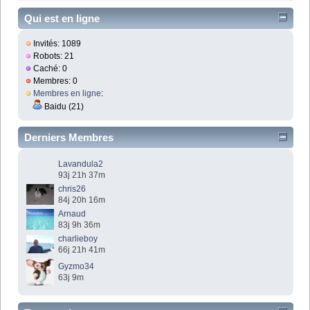
Qui est en ligne
Invités: 1089
Robots: 21
Caché: 0
Membres: 0
Membres en ligne
:
Baidu (21)
Derniers Membres
Lavandula2
93j 21h 37m
chris26
84j 20h 16m
Arnaud
83j 9h 36m
charlieboy
66j 21h 41m
Gyzmo34
63j 9m