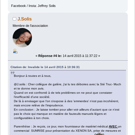
Facebook / Insta: Jeffrey Solis
J.Solis
Membre de l'association
«
Réponse #4 le:
14 avril 2015 à 11:37:22 »
Citation de: Invalide le 14 avril 2015 à 10:36:31
Bonjour à toutes et à tous,
@J.solis : Cher collègue de galère, j'ai lu tes déboires avec la Sté Truc- Much
et te donne mon avis.
Quand on est confronté à de tels problèmes on ne peut que constater
l'inefficacité d'une société.
De là à envisager que l'on s'expose à des 'emmerdes' n'est pas incohérent,
mais encore relève de l'imprudence.
En conclusion : Je laisse tomber pour aller voir ailleurs d'autant que ce n'est
pas le choix qui manque en matière de fauteuils manuels légers et
configurables à ton choix.
Parenthèse : Je reçois, ce jour, mon fournisseur de matériel médical
AVEC
un
commercial SUNRISE pour présentation du XENON SA, prise de mesures et