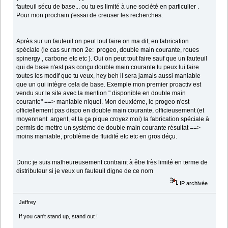
fauteuil sécu de base... ou tu es limité à une société en particulier .
Pour mon prochain j'essai de creuser les recherches.
Après sur un fauteuil on peut tout faire on ma dit, en fabrication
spéciale (le cas sur mon 2e: progeo, double main courante, roues
spinergy , carbone etc etc ). Oui on peut tout faire sauf que un fauteuil
qui de base n'est pas conçu double main courante tu peux lui faire
toutes les modif que tu veux, hey beh il sera jamais aussi maniable
que un qui intègre cela de base. Exemple mon premier proactiv est
vendu sur le site avec la mention " disponible en double main
courante" ==> maniable niquel. Mon deuxième, le progeo n'est
officiellement pas dispo en double main courante, officieusement (et
moyennant argent, et la ça pique croyez moi) la fabrication spéciale à
permis de mettre un système de double main courante résultat ==>
moins maniable, problème de fluidité etc etc en gros déçu.
Donc je suis malheureusement contraint à être très limité en terme de
distributeur si je veux un fauteuil digne de ce nom
IP archivée
Jeffrey
If you can't stand up, stand out !