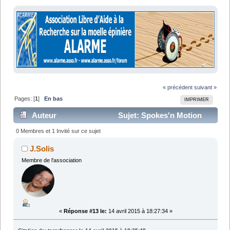
« précédent
suivant »
Pages: [
1
]
En bas
IMPRIMER
Auteur
Sujet: Spokes'n Motion
(Lu 17521 fois)
0 Membres et 1 Invité sur ce sujet
J.Solis
Membre de l'association
«
Réponse #13 le:
14 avril 2015 à 18:27:34 »