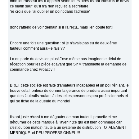
mon fournisseur les a appeler selon leurs dires ils ont transmis le devis
ce matin sauf qu'il n'a rien reçu et la secrétaire:
"je crois que j'ai oublier un point dans l'adresse"
donc j'attend de voir demain si il l'a reçu.. mais j'en doute fort!!
Encore une fois une question : si je n'avais pas eu de deuxième
fauteuil comment aurai-je fais ??
La on parle du devis en plus! J'ose même pas imaginer le délai de
réception pour les pièce et avant que S'nM transmette la demande de
commande chez Proactiv!!!
BREF cette société est faite d'amateurs incapables et un poil féniant, je
trouve cela honteux de donner la gérance de produits aussi important
que des fauteuils roulant à des telles personnes peu professionnels et
qui se fiche de la gueule du monde!
Ils ont juste réussi à me dégouter de mon fauteuil proactiv et me
détourner de cette marque à l'avenir (ce qui est bien dommage car
c'est du bon matos), faute à un système de distribution TOTALEMENT
MERDIQUE et PEU PROFESSIONNEL !!!