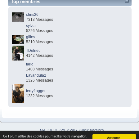
Top membres
chris26
7313 Messages
sylvia
5226 Messages
gilles
5210 Messages
TDelrieu
4142 Messages
farid
1408 Messages
Lavandula2
1326 Messages
terryfrogger
1232 Messages
SMF 2.0.19
|
SMF © 2017
,
Simple Machines
Simple Audio Video Embedder
Ce Forum utilise des cookies pour faciliter votre navigation.
Accepter !
SimplePortal 2.3.7 © 2008-2026, SimplePortal