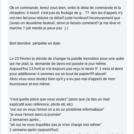
Ok on commande, tenez vous bien, entre le délai de commande et la
réception: 4 mois!! c'est pas du foutage de g... ?? des tas d'appels n'y
ont rien fait pour réduire ce délai!! juste honteux!! heureusement que
j'avais un deuxième fauteuil, sinon je faisais comment? je me lève et
marche ? (ah merde je peux pas ;) )
Bref dernière péripétie en date:
Le 23 Février je décide de changer la palette monobloc pour une autre
qui me plait, la demande de devis est passée le jour même.
Aujourd'hui 13 Avril je n'ai toujours pas reçu le devis !!! 1 mois et demi
pour additionner 4 sommes sur un bout de papier!!!!! abusé!
Alors vous vous doutez bien qu'il y a eu pas mal d'appels de mon
fournisseur et moi même.
"c'est quelle pièce que vous voulez" (alors que j'ai fais un mail
explicatif avec référence, photo etc etc)
"oui oui on vous l'envoi on a eu un problème informatique"
"je vous l'envoi dans la journée"
2 semaines après...
"ah oui ne vous inquiétez pas je m'en charge moi même"
1 semaine après (aujourd'hui)