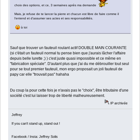
choix des options, et ce, 3 semaines après ma demande
Mais, je refuse de te lancer la pierre et chacun est libre de faire comme il
l'entend et d'assumer ses actes et ses responsabilités.
à toi
Sauf que trouver un fauteuil roulant actif DOUBLE MAIN COURANTE
(si c'était un fauteuil normal tu pense bien que j'aurais lâcher l'affaire
depuis belle lurette ;) ) c'est juste quasi impossible et ce même en
"fabrication spéciale". D'autant plus que j'ai du me débrouiller tout seul
pour se tout premier fauteuil, mon ergo proposait un joli fauteuil de
papy car elle "trouvait pas" hahaha
Du coup la pour cette fois je n'avais pas le "choix", être tributaire d'une
société c'est lui laisser trop de liberté malheureusement.
IP archivée
Jeffrey
If you can't stand up, stand out !
Facebook / Insta: Jeffrey Solis