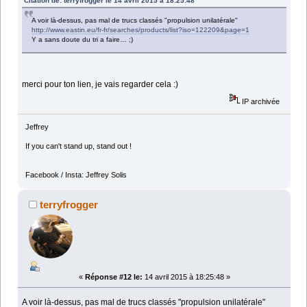
Citation de: terryfrogger le 14 avril 2015 à 18:25:48
A voir là-dessus, pas mal de trucs classés "propulsion unilatérale"
http://www.eastin.eu/fr-fr/searches/products/list?iso=122209&page=1
Y a sans doute du tri a faire… ;)
merci pour ton lien, je vais regarder cela :)
IP archivée
Jeffrey
If you can't stand up, stand out !
Facebook / Insta: Jeffrey Solis
terryfrogger
«
Réponse #12 le:
14 avril 2015 à 18:25:48 »
A voir là-dessus, pas mal de trucs classés "propulsion unilatérale"