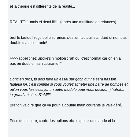
et la théorie est différente de la réalité...
REALITÉ: 1 mois et demi !!!!!!!! (après une multitude de relances)
bref le fauteuil reçu belle surprise: c'est un fauteuil standard et non pas
double main courante!
>>>>appel chez Spoke's n motion : "ah oui c'est normal car on en a
pas en double main courante!!"
Donc en gros, tu dois faire un essai sur qqch qui ne sera pas ton
fauteuil lol, c'est comme si vous voulez acheter une paire de pompes et
qu'on vous fais essayer un autre modèle pour vous décider ;) hahaha
tu grand art chez S'nM!!!!
Bref on va dire que ça va pour la double main courante je vais géré.
Prise de mesure, choix des options etc etc puis commande et la...
.