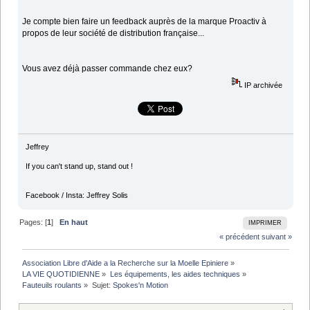
Je compte bien faire un feedback auprès de la marque Proactiv à
propos de leur société de distribution française...
Vous avez déjà passer commande chez eux?
IP archivée
Jeffrey
If you can't stand up, stand out !
Facebook / Insta: Jeffrey Solis
Pages: [
1
]
En haut
IMPRIMER
« précédent
suivant »
Association Libre d'Aide a la Recherche sur la Moelle Epiniere
»
LA VIE QUOTIDIENNE
»
Les équipements, les aides techniques
»
Fauteuils roulants
»
Sujet:
Spokes'n Motion