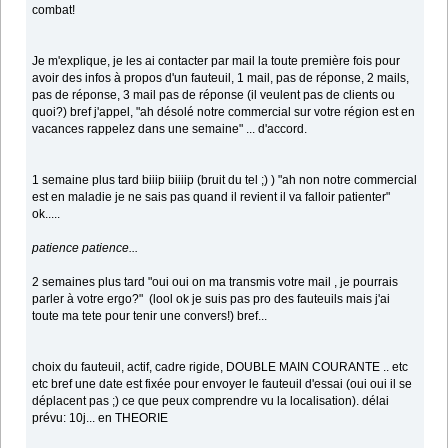
combat!
Je m'explique, je les ai contacter par mail la toute première fois pour
avoir des infos à propos d'un fauteuil, 1 mail, pas de réponse, 2 mails,
pas de réponse, 3 mail pas de réponse (il veulent pas de clients ou
quoi?) bref j'appel, "ah désolé notre commercial sur votre région est en
vacances rappelez dans une semaine" ... d'accord.
1 semaine plus tard biiip biiiip (bruit du tel ;) ) "ah non notre commercial
est en maladie je ne sais pas quand il revient il va falloir patienter"
ok.....
patience patience...
2 semaines plus tard "oui oui on ma transmis votre mail , je pourrais
parler à votre ergo?" (lool ok je suis pas pro des fauteuils mais j'ai
toute ma tete pour tenir une convers!) bref...
choix du fauteuil, actif, cadre rigide, DOUBLE MAIN COURANTE .. etc
etc bref une date est fixée pour envoyer le fauteuil d'essai (oui oui il se
déplacent pas ;) ce que peux comprendre vu la localisation). délai
prévu: 10j... en THEORIE