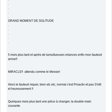
.
.
.
.
GRAND MOMENT DE SOLITUDE
.
.
.
.
.
5 mois plus tard et après de tumultueuses relances enfin mon fauteuil
arrive!!
MIRACLE!! attendu comme le Messie!
Alors le fauteuil niquel, bien etc etc, normal c'est Proactiv et pas S'nM
et heureusement !!
Quelques mois plus tard une pièce à changer, la double main
courante.