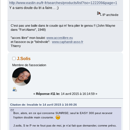
http://www.eastin.eu/fr-fr/searches/products/list?iso=122209&page=1
Y a sans doute du tri a faire… ;)
IP archivée
C'est pas une balle dans le coude qui m' fera plier le genou !! (John Wayne
dans "Fort Alamo", 1948)
"acces libre" mon boulot:
www.acceslibre.eu
et l'assoce ou je "bénévole":
www.caphandi-asso.fr
Thierry
J.Solis
Membre de l'association
«
Réponse #11 le:
14 avril 2015 à 16:14:59 »
Citation de: Invalide le 14 avril 2015 à 16:00:26
Bon, alors, en ce qui concerne SUNRISE; seul le EASY 300 peut recevoir
l'option double main courante.
J.solis, S te P ne te fout pas de moi, je n'ai fait que demander, comme prévu.