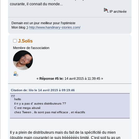
courante, il connait du monde...
IP archivée
Demain est un jour meilleur pour l'optimiste
Mon blog ;)
http://www.handinary-stories.com/
J.Solis
Membre de l'association
«
Réponse #5 le:
14 avril 2015 à 11:39:45 »
Citation de: lilo le 14 avril 2015 à 09:19:46
hello
il n y a pas d' autres distributeurs ??
C est mega abusé
chez Tween , ils sont pas mal efficace , et réactifs
Il y a plein de distributeurs mais du fait de la spécificité du mien
(double main courante) je suis trèèèèèès limité. C'est soit tu as un