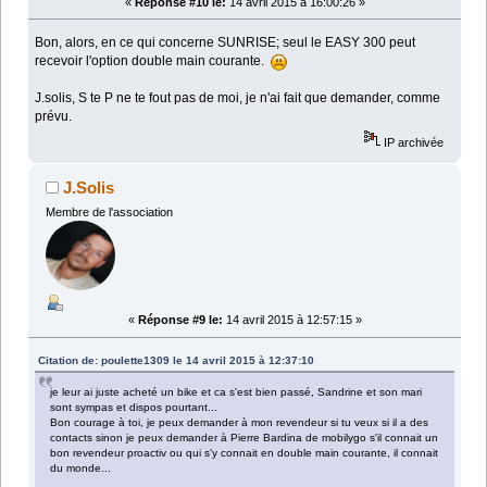
«
Réponse #10 le:
14 avril 2015 à 16:00:26 »
Bon, alors, en ce qui concerne SUNRISE; seul le EASY 300 peut
recevoir l'option double main courante.
J.solis, S te P ne te fout pas de moi, je n'ai fait que demander, comme
prévu.
IP archivée
J.Solis
Membre de l'association
«
Réponse #9 le:
14 avril 2015 à 12:57:15 »
Citation de: poulette1309 le 14 avril 2015 à 12:37:10
je leur ai juste acheté un bike et ca s'est bien passé, Sandrine et son mari
sont sympas et dispos pourtant...
Bon courage à toi, je peux demander à mon revendeur si tu veux si il a des
contacts sinon je peux demander à Pierre Bardina de mobilygo s'il connait un
bon revendeur proactiv ou qui s'y connait en double main courante, il connait
du monde...