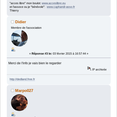
"acces libre" mon boulot:
www.acceslibre.eu
et l'assoce ou je "bénévole":
www.caphandi-asso.fr
Thierry
Didier
Membre de l'association
«
Réponse #3 le:
03 février 2015 à 16:57:44 »
Merci de l'info je vais bien le regarder
IP archivée
http://dedland.free.fr
Marpo027