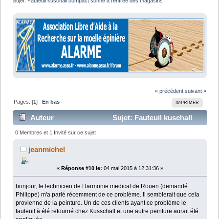
Sujet:
Fauteuil kuschall compact sonne à l'entrée des magasins !
« précédent
suivant »
Pages: [
1
]
En bas
IMPRIMER
Auteur
Sujet: Fauteuil kuschall
compact sonne à l'entrée des magasins ! (Lu 12429
0 Membres et 1 Invité sur ce sujet
fois)
jeanmichel
«
Réponse #10 le:
04 mai 2015 à 12:31:36 »
bonjour, le technicien de Harmonie medical de Rouen (demandé
Philippe) m'a parlé récemment de ce problème. Il semblerait que cela
provienne de la peinture. Un de ces clients ayant ce problème le
fauteuil à été retourné chez Kusschall et une autre peinture aurait été