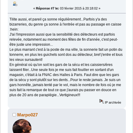
«
Réponse #7 le:
03 février 2015 à 20:18:02 »
Tilite aussi, et pareil ça sonne régulièrement...Parfois y'a des
bizarreries, du genre ça sonne à l'entrée et pas au passage en caisse
:hein:
J'ai l'impression aussi que la sensibilité des détecteurs est parfois
relevée, notamment au moment des fêtes de fin d'année, c'est peut-
être juste une impression...
Le plus marrant c'est à la poste de ma ville, la sonnerie fait un potin du
tonnerre, en plus les guichets sont dos au détecteur, bref j'entre et tous
les vieux sursautent!
En général où qu'on soit les gars de la sécu et les caissiers/ères
laissent filer...Une seule fois je me suis fait fouiller en sortant d'un
magasin, c'était à la FNAC des Halles à Paris. Faut dire que les gars
de la sécu y sont plutôt sur les dents...Pour le reste jamais. Je suis un
gars honnête, jamais tenté par le vol, mais le nombre de fois où je me
suis fait la remarque de tout ce que j'aurais pu passer en douce en
plus de 20 ans de paraplégie...Vertigineux!!!
IP archivée
Marpo027