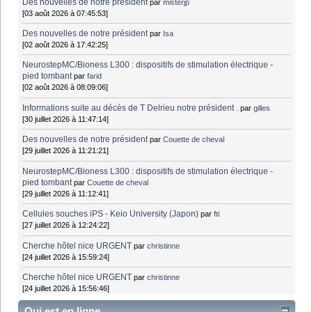
Des nouvelles de notre président
par
misterjp
[03 août 2026 à 07:45:53]
Des nouvelles de notre président
par
Isa
[02 août 2026 à 17:42:25]
NeurostepMC/Bioness L300 : dispositifs de stimulation électrique -
pied tombant
par
farid
[02 août 2026 à 08:09:06]
Informations suite au décès de T Delrieu notre président .
par
gilles
[30 juillet 2026 à 11:47:14]
Des nouvelles de notre président
par
Couette de cheval
[29 juillet 2026 à 11:21:21]
NeurostepMC/Bioness L300 : dispositifs de stimulation électrique -
pied tombant
par
Couette de cheval
[29 juillet 2026 à 11:12:41]
Cellules souches iPS - Keio University (Japon)
par
fti
[27 juillet 2026 à 12:24:22]
Cherche hôtel nice URGENT
par
christinne
[24 juillet 2026 à 15:59:24]
Cherche hôtel nice URGENT
par
christinne
[24 juillet 2026 à 15:56:46]
Qui est en ligne