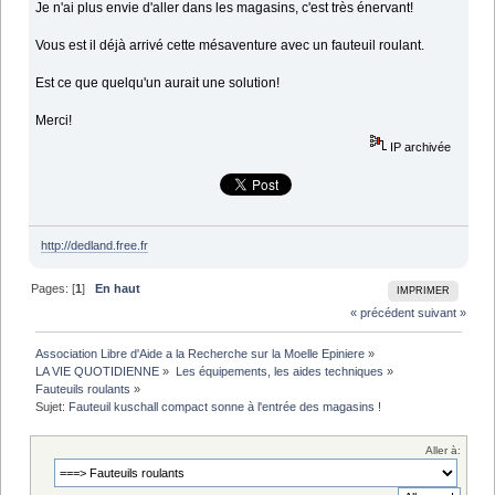
Je n'ai plus envie d'aller dans les magasins, c'est très énervant!
Vous est il déjà arrivé cette mésaventure avec un fauteuil roulant.
Est ce que quelqu'un aurait une solution!
Merci!
IP archivée
http://dedland.free.fr
Pages: [
1
]
En haut
IMPRIMER
« précédent
suivant »
Association Libre d'Aide a la Recherche sur la Moelle Epiniere
»
LA VIE QUOTIDIENNE
»
Les équipements, les aides techniques
»
Fauteuils roulants
»
Sujet:
Fauteuil kuschall compact sonne à l'entrée des magasins !
Aller à: