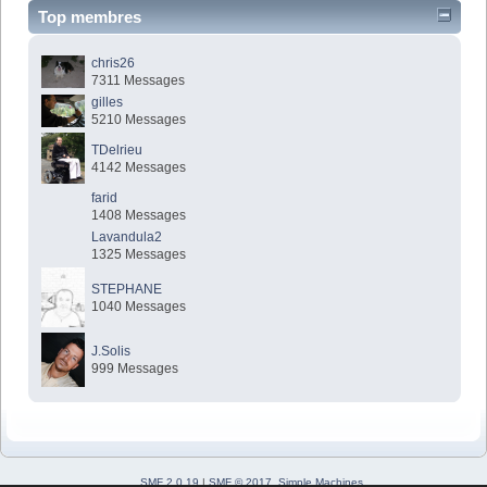
Top membres
chris26
7311 Messages
gilles
5210 Messages
TDelrieu
4142 Messages
farid
1408 Messages
Lavandula2
1325 Messages
STEPHANE
1040 Messages
J.Solis
999 Messages
SMF 2.0.19
|
SMF © 2017
,
Simple Machines