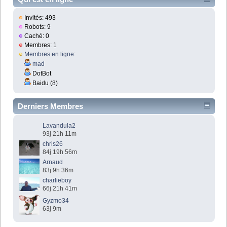
Invités: 493
Robots: 9
Caché: 0
Membres: 1
Membres en ligne
:
mad
DotBot
Baidu (8)
Derniers Membres
Lavandula2
93j 21h 11m
chris26
84j 19h 56m
Arnaud
83j 9h 36m
charlieboy
66j 21h 41m
Gyzmo34
63j 9m