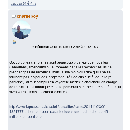
แทงบอล 24 ชั่วโมง
charlieboy
«
Réponse #2 le:
19 janvier 2015 à 21:58:15 »
Go, go go les chinois , ils sont beaucoup plus vite que nous les
Canadiens, américains ou européens dans les recherches, ils ne
prennent pas de racourcis, mais laissé moi vous dire qu'ils ne se
tournent pas les pouces longtemps , l'étude clinique à laquelle j'ai
participé, j'ai tout compris en voyant le médecin chercheur en charge
de l'essai " il est lunatique et on le penserait sur une autre planète " Qui
vivra verra ...mais les chinois sont vite.....
http://www.lapresse.ca/le-soleil/actualites/sante/201411/23/01-
4821777-tritherapie-pour-paraplegiques-une-recherche-de-45-
millions-en-peril.php