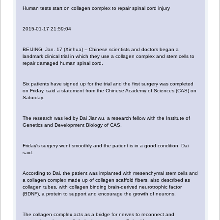
Human tests start on collagen complex to repair spinal cord injury
2015-01-17 21:59:04
BEIJING, Jan. 17 (Xinhua) -- Chinese scientists and doctors began a
landmark clinical trial in which they use a collagen complex and stem cells to
repair damaged human spinal cord.
Six patients have signed up for the trial and the first surgery was completed
on Friday, said a statement from the Chinese Academy of Sciences (CAS) on
Saturday.
The research was led by Dai Jianwu, a research fellow with the Institute of
Genetics and Development Biology of CAS.
Friday's surgery went smoothly and the patient is in a good condition, Dai
said.
According to Dai, the patient was implanted with mesenchymal stem cells and
a collagen complex made up of collagen scaffold fibers, also described as
collagen tubes, with collagen binding brain-derived neurotrophic factor
(BDNF), a protein to support and encourage the growth of neurons.
The collagen complex acts as a bridge for nerves to reconnect and