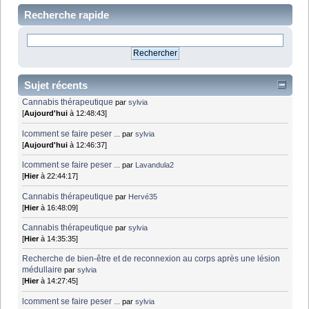
Recherche rapide
Sujet récents
Cannabis thérapeutique
par
sylvia
[
Aujourd'hui
à 12:48:43]
lcomment se faire peser ...
par
sylvia
[
Aujourd'hui
à 12:46:37]
lcomment se faire peser ...
par
Lavandula2
[
Hier
à 22:44:17]
Cannabis thérapeutique
par
Hervé35
[
Hier
à 16:48:09]
Cannabis thérapeutique
par
sylvia
[
Hier
à 14:35:35]
Recherche de bien-être et de reconnexion au corps après une lésion
médullaire
par
sylvia
[
Hier
à 14:27:45]
lcomment se faire peser ...
par
sylvia