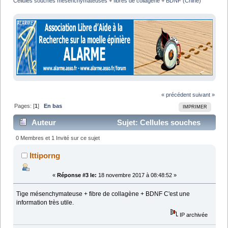
Cellules souches mésenchymateuses + fibres de collagène + BDNF (Chine)
« précédent
suivant »
Pages: [
1
]
En bas
IMPRIMER
Auteur
Sujet: Cellules souches
mésenchymateuses + fibres de collagène + BDNF
0 Membres et 1 Invité sur ce sujet
(Chine) (Lu 13208 fois)
Ittiporng
«
Réponse #3 le:
18 novembre 2017 à 08:48:52 »
Tige mésenchymateuse + fibre de collagène + BDNF C'est une
information très utile.
IP archivée