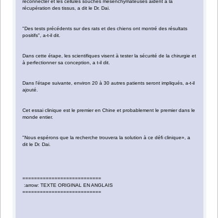
reconnecter et les cellules souches mésenchymateuses aident à la
récupération des tissus, a dit le Dr. Dai.
"Des tests précédents sur des rats et des chiens ont montré des résultats
positifs", a-t-il dit.
Dans cette étape, les scientifiques visent à tester la sécurité de la chirurgie et
à perfectionner sa conception, a t-il dit.
Dans l'étape suivante, environ 20 à 30 autres patients seront impliqués, a-t-il
ajouté.
Cet essai clinique est le premier en Chine et probablement le premier dans le
monde entier.
"Nous espérons que la recherche trouvera la solution à ce défi clinique», a
dit le Dr. Dai.
===========================
:arrow: TEXTE ORIGINAL EN ANGLAIS
===========================