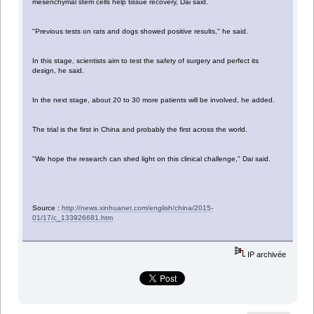
mesenchymal stem cells help tissue recovery, Dai said.
"Previous tests on rats and dogs showed positive results," he said.
In this stage, scientists aim to test the safety of surgery and perfect its
design, he said.
In the next stage, about 20 to 30 more patients will be involved, he added.
The trial is the first in China and probably the first across the world.
"We hope the research can shed light on this clinical challenge," Dai said.
Source :
http://news.xinhuanet.com/english/china/2015-
01/17/c_133926681.htm
IP archivée