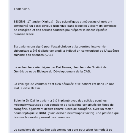
17/01/2015
BEIJING, 17 janvier (Xinhua) - Des scientifiques et médecins chinois ont
commencé un essai clinique historique dans lequel ils utilisent un complexe
de collagène et des cellules souches pour réparer la moelle épinière
humaine lésée.
Six patients ont signé pour l'essai clinique et la première intervention
chirurgicale a été réalisée vendredi, a indiqué un communiqué de l'Académie
chinoise des sciences (CAS).
La recherche a été dirigée par Dai Jianwu, chercheur de l'Institut de
Génétique et de Biologie du Développement de la CAS.
La chirurgie de vendredi s'est bien déroulée et le patient est dans un bon
état, a dit le Dr. Dai.
Selon le Dr. Dai, le patient a été implanté avec des cellules souches
mésenchymateuses et un complexe de collagène constitués de fibres de
collagène, également décrits comme tubes de collagène, avec un factor
neurotrophique le BDNF (brain-derived neurotrophic factor), une protéine qui
favorise le développement des neurones.
Le complexe de collagène agit comme un pont pour aider les nerfs à se