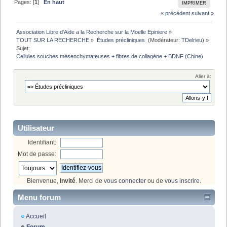
Pages: [
1
]
En haut
IMPRIMER
« précédent
suivant »
Association Libre d'Aide a la Recherche sur la Moelle Epiniere
»
TOUT SUR LA RECHERCHE
»
Études précliniques 
(Modérateur:
TDelrieu
) »
Sujet:
Cellules souches mésenchymateuses + fibres de collagène + BDNF (Chine)
Aller à:
Utilisateur
Identifiant:
Mot de passe:
Bienvenue,
Invité
. Merci de
vous connecter
ou de
vous inscrire
.
Menu forum
Accueil