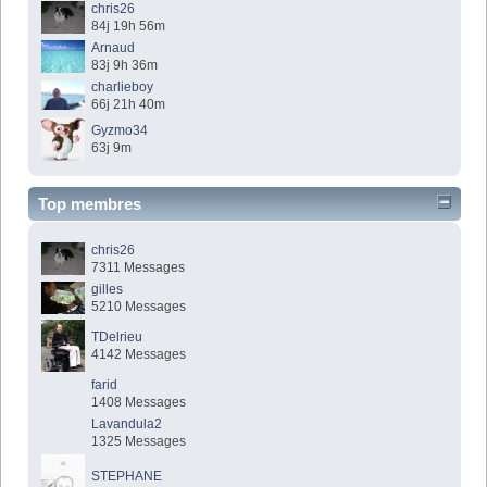
chris26
84j 19h 56m
Arnaud
83j 9h 36m
charlieboy
66j 21h 40m
Gyzmo34
63j 9m
Top membres
chris26
7311 Messages
gilles
5210 Messages
TDelrieu
4142 Messages
farid
1408 Messages
Lavandula2
1325 Messages
STEPHANE