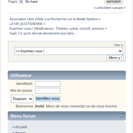
Pages: [
1
]
En haut
IMPRIMER
« précédent
suivant »
Association Libre d'Aide a la Recherche sur la Moelle Epiniere
»
LA VIE QUOTIDIENNE
»
Exprimez-vous !
(Modérateurs:
TDelrieu
,
sylvia
,
chris26
,
anneso
) »
Sujet:
Ce qu'on devrait absolument tous faire...
Aller à:
Utilisateur
Identifiant:
Mot de passe:
Bienvenue,
Invité
. Merci de
vous connecter
ou de
vous inscrire
.
Menu forum
Accueil