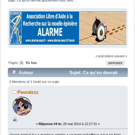
Sujet:
Ce qu'on devrait absolument tous faire...
« précédent
suivant »
Pages: [
1
]
En bas
IMPRIMER
Auteur
Sujet: Ce qu'on devrait
absolument tous faire... (Lu 5713 fois)
0 Membres et 1 Invité sur ce sujet
Pascalzzz
«
Réponse #4 le:
20 mai 2014 à 12:27:31 »