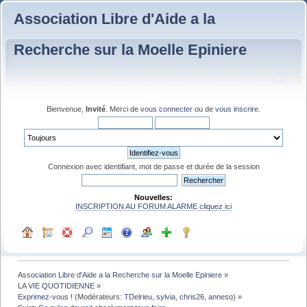
Association Libre d'Aide a la
Recherche sur la Moelle Epiniere
Bienvenue,
Invité
. Merci de
vous connecter
ou de
vous inscrire
.
Connexion avec identifiant, mot de passe et durée de la session
Nouvelles:
INSCRIPTION AU FORUM ALARME cliquez ici
Association Libre d'Aide a la Recherche sur la Moelle Epiniere
»
LA VIE QUOTIDIENNE
»
Exprimez-vous !
(Modérateurs:
TDelrieu
,
sylvia
,
chris26
,
anneso
) »