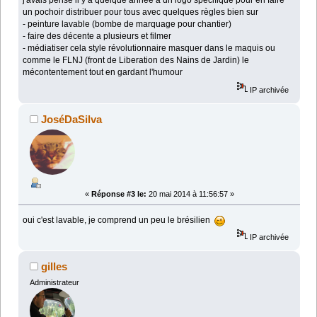
j'avais pensé il y a quelque année a un logo spécifique pour en faire
un pochoir distribuer pour tous avec quelques règles bien sur
- peinture lavable (bombe de marquage pour chantier)
- faire des décente a plusieurs et filmer
- médiatiser cela style révolutionnaire masquer dans le maquis ou
comme le FLNJ (front de Liberation des Nains de Jardin) le
mécontentement tout en gardant l'humour
IP archivée
JoséDaSilva
«
Réponse #3 le:
20 mai 2014 à 11:56:57 »
oui c'est lavable, je comprend un peu le brésilien
IP archivée
gilles
Administrateur