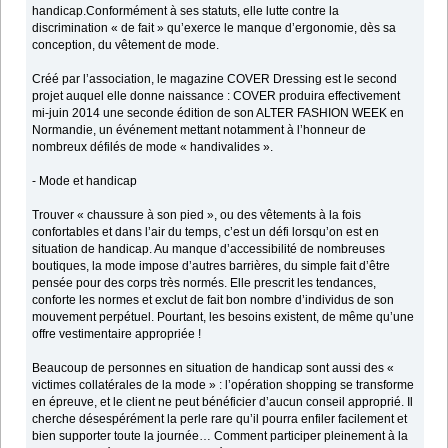
handicap.Conformément à ses statuts, elle lutte contre la
discrimination « de fait » qu’exerce le manque d’ergonomie, dès sa
conception, du vêtement de mode.
Créé par l’association, le magazine COVER Dressing est le second
projet auquel elle donne naissance : COVER produira effectivement
mi-juin 2014 une seconde édition de son ALTER FASHION WEEK en
Normandie, un événement mettant notamment à l’honneur de
nombreux défilés de mode « handivalides ».
- Mode et handicap
Trouver « chaussure à son pied », ou des vêtements à la fois
confortables et dans l’air du temps, c’est un défi lorsqu’on est en
situation de handicap. Au manque d’accessibilité de nombreuses
boutiques, la mode impose d’autres barrières, du simple fait d’être
pensée pour des corps très normés. Elle prescrit les tendances,
conforte les normes et exclut de fait bon nombre d’individus de son
mouvement perpétuel. Pourtant, les besoins existent, de même qu’une
offre vestimentaire appropriée !
Beaucoup de personnes en situation de handicap sont aussi des «
victimes collatérales de la mode » : l’opération shopping se transforme
en épreuve, et le client ne peut bénéficier d’aucun conseil approprié. Il
cherche désespérément la perle rare qu’il pourra enfiler facilement et
bien supporter toute la journée… Comment participer pleinement à la