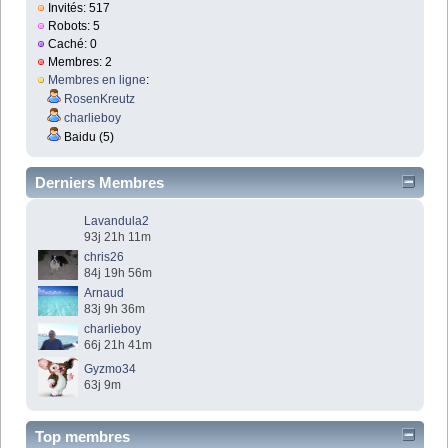
Invités: 517
Robots: 5
Caché: 0
Membres: 2
Membres en ligne
:
RosenKreutz
charlieboy
Baidu (5)
Derniers Membres
Lavandula2
93j 21h 11m
chris26
84j 19h 56m
Arnaud
83j 9h 36m
charlieboy
66j 21h 41m
Gyzmo34
63j 9m
Top membres