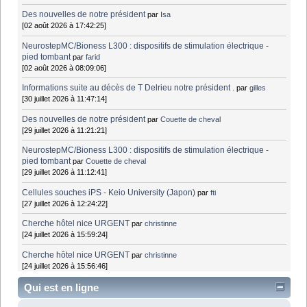
Des nouvelles de notre président
par
Isa
[02 août 2026 à 17:42:25]
NeurostepMC/Bioness L300 : dispositifs de stimulation électrique -
pied tombant
par
farid
[02 août 2026 à 08:09:06]
Informations suite au décès de T Delrieu notre président .
par
gilles
[30 juillet 2026 à 11:47:14]
Des nouvelles de notre président
par
Couette de cheval
[29 juillet 2026 à 11:21:21]
NeurostepMC/Bioness L300 : dispositifs de stimulation électrique -
pied tombant
par
Couette de cheval
[29 juillet 2026 à 11:12:41]
Cellules souches iPS - Keio University (Japon)
par
fti
[27 juillet 2026 à 12:24:22]
Cherche hôtel nice URGENT
par
christinne
[24 juillet 2026 à 15:59:24]
Cherche hôtel nice URGENT
par
christinne
[24 juillet 2026 à 15:56:46]
Qui est en ligne