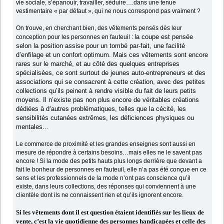
vie sociale, s’épanouir, travailler, séduire….dans une tenue
vestimentaire « par défaut », qui ne nous correspond pas vraiment ?
On trouve, en cherchant bien, des vêtements pensés dès leur
la coupe est pensée
conception pour les personnes en fauteuil :
selon la position assise pour un tombé par-fait, une facilité
d’enfilage et un confort optimum. Mais ces vêtements sont encore
rares sur le marché, et au côté des quelques entreprises
spécialisées, ce sont surtout de jeunes auto-entrepreneurs et des
associations qui se consacrent à cette création, avec des petites
collections qu’ils peinent à rendre visible du fait de leurs petits
moyens. Il n’existe pas non plus encore de véritables créations
dédiées à d‘autres problématiques, telles que la cécité, les
sensibilités cutanées extrêmes, les déficiences physiques ou
mentales…
Le commerce de proximité et les grandes enseignes sont aussi en
mesure de répondre à certains besoins…mais elles ne le savent pas
encore ! Si la mode des petits hauts plus longs derrière que devant a
fait le bonheur de personnes en fauteuil, elle n’a pas été conçue en ce
sens et les professionnels de la mode n’ont pas conscience qu’il
existe, dans leurs collections, des réponses qui conviennent à une
clientèle dont ils ne connaissent rien et qu’ils ignorent encore.
Si les vêtements dont il est question étaient identifiés sur les lieux de
vente, c’est la vie quotidienne des personnes handicapées et celle des