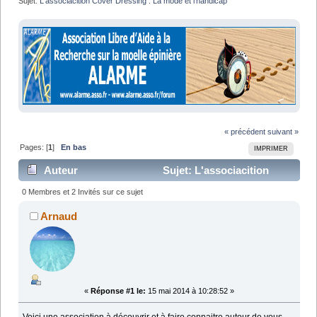
Sujet:
L'associacition Cover Dressing : La mode et l'handicap
« précédent
suivant »
Pages: [
1
]
En bas
IMPRIMER
Auteur
Sujet: L'associacition
Cover Dressing : La mode et l'handicap (Lu 13562
0 Membres et 2 Invités sur ce sujet
fois)
Arnaud
«
Réponse #1 le:
15 mai 2014 à 10:28:52 »