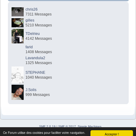
chris26
7311 Messages
gilles
5210 Messages
TDelrieu
4142 Messages
farid
1408 Messages
Lavandula2
1325 Messages
STEPHANE
1040 Messages
J.Solis
999 Messages
SMF 2.0.19
|
SMF © 2017
,
Simple Machines
Simple Audio Video Embedder
Ce Forum utilise des cookies pour faciliter votre navigation.
Accepter !
SimplePortal 2.3.7 © 2008-2026, SimplePortal