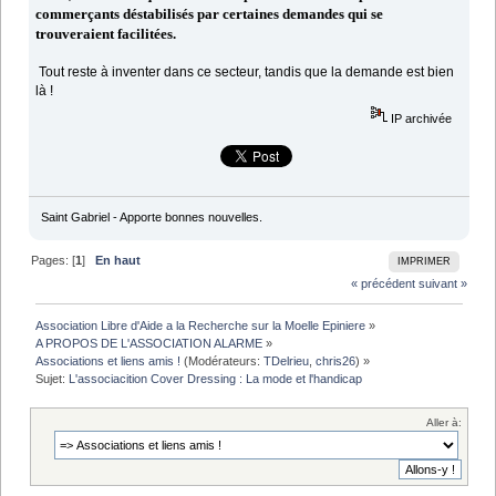
commerçants déstabilisés par certaines demandes qui se
trouveraient facilitées.
Tout reste à inventer dans ce secteur, tandis que la demande est bien
là !
IP archivée
Saint Gabriel - Apporte bonnes nouvelles.
Pages: [
1
]
En haut
IMPRIMER
« précédent
suivant »
Association Libre d'Aide a la Recherche sur la Moelle Epiniere
»
A PROPOS DE L'ASSOCIATION ALARME
»
Associations et liens amis !
(Modérateurs:
TDelrieu
,
chris26
) »
Sujet:
L'associacition Cover Dressing : La mode et l'handicap
Aller à: