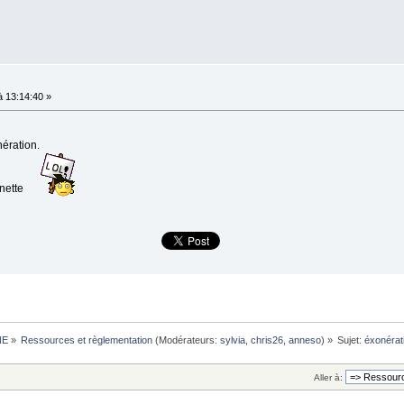
 13:14:40 »
nération.
gnette
NE
»
Ressources et règlementation
(Modérateurs:
sylvia
,
chris26
,
anneso
) »
Sujet:
éxonérat
Aller à: