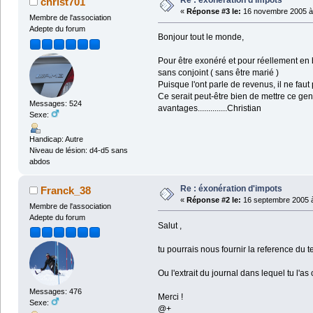
Re : éxonération d'impots
christ701
«
Réponse #3 le:
16 novembre 2005 à 
Membre de l'association
Adepte du forum
Bonjour tout le monde,
Pour être exonéré et pour réellement en b
sans conjoint ( sans être marié )
Puisque l'ont parle de revenus, il ne faut
Ce serait peut-être bien de mettre ce genr
Messages: 524
avantages..............Christian
Sexe:
Handicap: Autre
Niveau de lésion: d4-d5 sans
abdos
Re : éxonération d'impots
Franck_38
«
Réponse #2 le:
16 septembre 2005 à
Membre de l'association
Adepte du forum
Salut ,
tu pourrais nous fournir la reference du t
Ou l'extrait du journal dans lequel tu l'as
Messages: 476
Merci !
Sexe:
@+