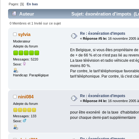
Pages: [
1
]
En bas
Auteur
Sujet: éxonération d'impots (Lu
0 Membres et 1 Invité sur ce sujet
Re : éxonération d'impots
sylvia
«
Réponse #5 le:
16 novembre 2005 à 
Moderateur
Adepte du forum
En Belgique, si vous êtes propriétaire d
de + de 66 % et ce n'est pas lié au reven
Messages: 5220
La taxe télévision et radio véhicule es
Sexe:
moins 80 %.
Par contre, le tarif téléphonique favora
Handicap: Paraplégique
tarif téléphonique. Par contre, là c'est cla
Re : éxonération d'impots
nini084
«
Réponse #4 le:
16 novembre 2005 à 
Adepte du forum
pour être exonéré de la taxe d'habitatio
Messages: 133
pour chaque demi-part supplémentaire
Sexe: