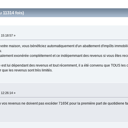
 11314 fois)
15:18:57 »
e votre maison, vous bénéficiez automatiquement d'un abattement d'impôts immobil
u.
t également exonérée complètement et ce indépemmant des revenus si vous êtes re
ble est lui dépendant des revenus et tout récemment, il a été convenu que TOUS les 
ir que les revenus sont très limités.
12:26:14 »
n vos revenus ne doivent pas excéder 7165€ pour la première part de quotidiene f