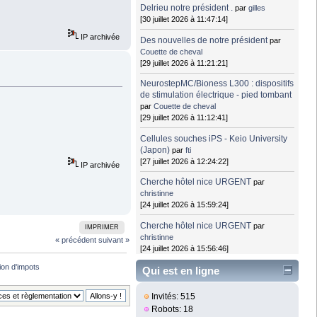
Delrieu notre président .
par
gilles
[30 juillet 2026 à 11:47:14]
IP archivée
Des nouvelles de notre président
par
Couette de cheval
[29 juillet 2026 à 11:21:21]
NeurostepMC/Bioness L300 : dispositifs
de stimulation électrique - pied tombant
par
Couette de cheval
[29 juillet 2026 à 11:12:41]
Cellules souches iPS - Keio University
(Japon)
par
fti
[27 juillet 2026 à 12:24:22]
IP archivée
Cherche hôtel nice URGENT
par
christinne
[24 juillet 2026 à 15:59:24]
Cherche hôtel nice URGENT
par
IMPRIMER
christinne
« précédent
suivant »
[24 juillet 2026 à 15:56:46]
ion d'impots
Qui est en ligne
Invités: 515
Robots: 18