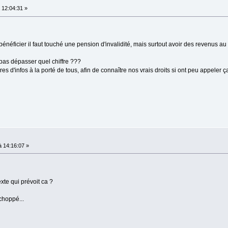
12:04:31 »
énéficier il faut touché une pension d'invalidité, mais surtout avoir des revenus au
 pas dépasser quel chiffre ???
es d'infos à la porté de tous, afin de connaître nos vrais droits si ont peu appeler ç
 14:16:07 »
exte qui prévoit ca ?
 choppé...