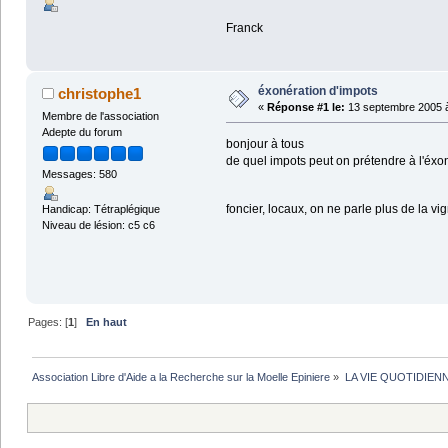
Franck
éxonération d'impots
christophe1
«
Réponse #1 le:
13 septembre 2005 à
Membre de l'association
Adepte du forum
bonjour à tous
de quel impots peut on prétendre à l'éxo
Messages: 580
foncier, locaux, on ne parle plus de la vi
Handicap: Tétraplégique
Niveau de lésion: c5 c6
Pages: [
1
]
En haut
Association Libre d'Aide a la Recherche sur la Moelle Epiniere
»
LA VIE QUOTIDIEN