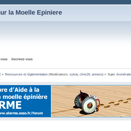
ur la Moelle Epiniere
z-vous
Inscrivez-vous
E
»
Ressources et règlementation
(Modérateurs:
sylvia
,
chris26
,
anneso
) »
Sujet:
éxonérati