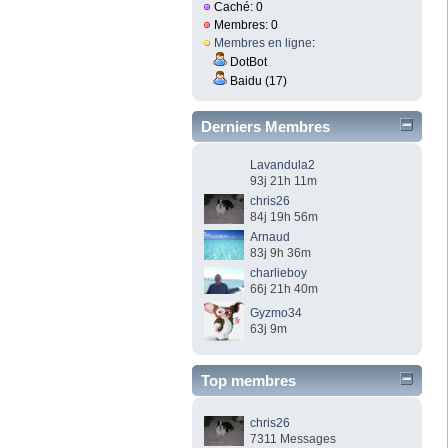
Caché: 0
Membres: 0
Membres en ligne
:
DotBot
Baidu (17)
Derniers Membres
Lavandula2
93j 21h 11m
chris26
84j 19h 56m
Arnaud
83j 9h 36m
charlieboy
66j 21h 40m
Gyzmo34
63j 9m
Top membres
chris26
7311 Messages