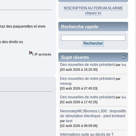
INSCRIPTION AU FORUM ALARME
cliquez ici
Recherche rapide
 raz des paquerettes et vivre
a des droits ou
IP archivée
Sujet récents
Des nouvelles de notre président
par
Isa
[03 août 2026 à 15:20:30]
Des nouvelles de notre président
par
misterjp
[03 août 2026 à 07:45:53]
Des nouvelles de notre président
par
Isa
[02 août 2026 à 17:42:25]
NeurostepMC/Bioness L300 : dispositifs
de stimulation électrique - pied tombant
par
farid
[02 août 2026 à 08:09:06]
Informations suite au décès de T