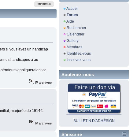
IMPRIMER
Accueil
Forum
Aide
Rechercher
Calendrier
Gallery
Membres
iers si vous avez un handicap
Identifiez-vous
connus handicapés à au
Inscrivez-vous
opérateurs appliqueraient ce
Soutenez-nous
IP archivée
amilial, marjorée de 1914€
BULLETIN D'ADHÉSION
IP archivée
S'inscrire