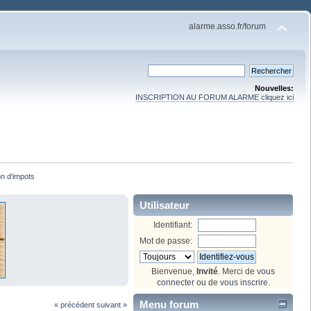
alarme.asso.fr/forum
Nouvelles:
INSCRIPTION AU FORUM ALARME cliquez ici
on d'impots
Utilisateur
Identifiant:
Mot de passe:
Bienvenue,
Invité
. Merci de
vous
connecter
ou de
vous inscrire
.
Menu forum
« précédent
suivant »