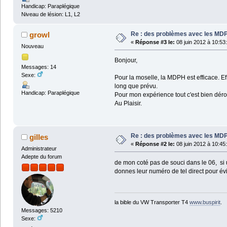
Handicap: Paraplégique
Niveau de lésion: L1, L2
Re : des problèmes avec les MD
growl
«
Réponse #3 le:
08 juin 2012 à 10:53
Nouveau
Bonjour,
Messages: 14
Sexe:
Pour la moselle, la MDPH est efficace. Ef
long que prévu.
Handicap: Paraplégique
Pour mon expérience tout c'est bien déro
Au Plaisir.
Re : des problèmes avec les MD
gilles
«
Réponse #2 le:
08 juin 2012 à 10:45
Administrateur
Adepte du forum
de mon coté pas de souci dans le 06, si 
donnes leur numéro de tel direct pour évi
la bible du VW Transporter T4
www.buspirit
.
Messages: 5210
Sexe: