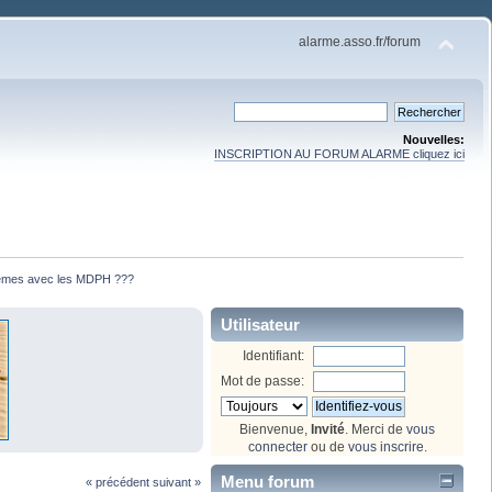
alarme.asso.fr/forum
Nouvelles:
INSCRIPTION AU FORUM ALARME cliquez ici
lèmes avec les MDPH ???
Utilisateur
Identifiant:
Mot de passe:
Bienvenue,
Invité
. Merci de
vous
connecter
ou de
vous inscrire
.
Menu forum
« précédent
suivant »