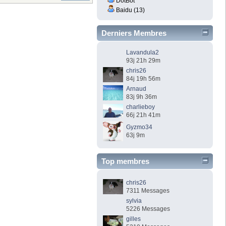
DotBot
Baidu (13)
Derniers Membres
Lavandula2
93j 21h 29m
chris26
84j 19h 56m
Arnaud
83j 9h 36m
charlieboy
66j 21h 41m
Gyzmo34
63j 9m
Top membres
chris26
7311 Messages
sylvia
5226 Messages
gilles