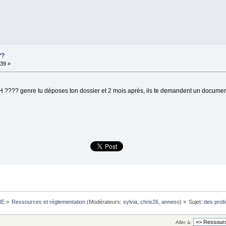
??
:39 »
??? genre tu déposes ton dossier et 2 mois après, ils te demandent un document
NE
»
Ressources et règlementation
(Modérateurs:
sylvia
,
chris26
,
anneso
) »
Sujet:
des pro
Aller à: