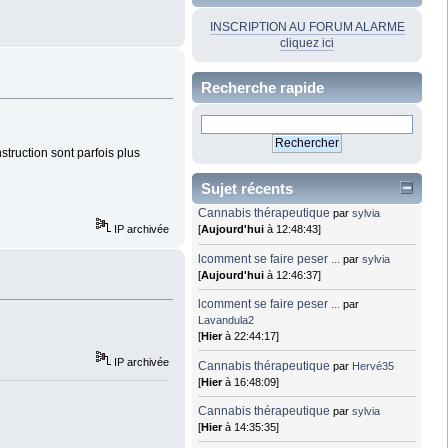
INSCRIPTION AU FORUM ALARME
cliquez ici
Recherche rapide
struction sont parfois plus
Sujet récents
Cannabis thérapeutique
par
sylvia
IP archivée
[
Aujourd'hui
à 12:48:43]
lcomment se faire peser ...
par
sylvia
[
Aujourd'hui
à 12:46:37]
lcomment se faire peser ...
par
Lavandula2
[
Hier
à 22:44:17]
IP archivée
Cannabis thérapeutique
par
Hervé35
[
Hier
à 16:48:09]
Cannabis thérapeutique
par
sylvia
[
Hier
à 14:35:35]