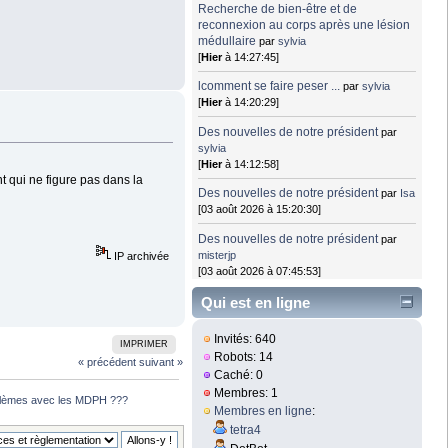
Recherche de bien-être et de
reconnexion au corps après une lésion
médullaire
par
sylvia
[
Hier
à 14:27:45]
lcomment se faire peser ...
par
sylvia
[
Hier
à 14:20:29]
Des nouvelles de notre président
par
sylvia
[
Hier
à 14:12:58]
 qui ne figure pas dans la
Des nouvelles de notre président
par
Isa
[03 août 2026 à 15:20:30]
Des nouvelles de notre président
par
misterjp
IP archivée
[03 août 2026 à 07:45:53]
Qui est en ligne
Invités: 640
IMPRIMER
Robots: 14
« précédent
suivant »
Caché: 0
Membres: 1
blèmes avec les MDPH ???
Membres en ligne
:
tetra4