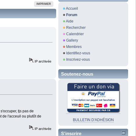
IMPRIMER
Accueil
Forum
Aide
Rechercher
Calendrier
Gallery
Membres
Identifiez-vous
Inscrivez-vous
IP archivée
Soutenez-nous
s'occuper, tjs pas de
t de l'acceuil ou plutôt de
BULLETIN D'ADHÉSION
IP archivée
S'inscrire