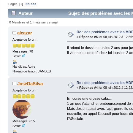
Pages: [
1
]
En bas
Auteur
Sujet: des problèmes avec les
0 Membres et 1 Invité sur ce sujet
Re : des problèmes avec les MD
alcazar
«
Réponse #5 le:
08 juin 2012 à 12:56
Adepte du forum
il refond le dossier tous les 2 ans pour jus
Messages: 70
il vienne te controlé chez toi tous les 2
Sexe:
Handicap: Autre
Niveau de lésion: JAMBES
Re : des problèmes avec les MD
JoséDaSilva
«
Réponse #4 le:
08 juin 2012 à 12:22
Adepte du forum
En corse une grosse cata....
1 an que j'attend le rembourssement de m
Mais des ph aussi avec l'apf, genre ils s
nouvelle, on appel l'acceuil pour leurs di
l'ASociale.
Messages: 615
Sexe: