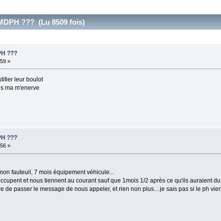
 MDPH ??? (Lu 8509 fois)
PH ???
:59 »
tifier leur boulot
 ans ma m'enerve
PH ???
:56 »
on fauteuil, 7 mois équipement véhicule...
'occupent et nous tiennent au courant sauf que 1mois 1/2 après ce qu'ils auraient du 
re de passer le message de nous appeler, et rien non plus... je sais pas si le ph vien