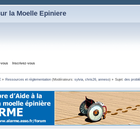
ur la Moelle Epiniere
z-vous
Inscrivez-vous
E
»
Ressources et règlementation
(Modérateurs:
sylvia
,
chris26
,
anneso
) »
Sujet:
des prob