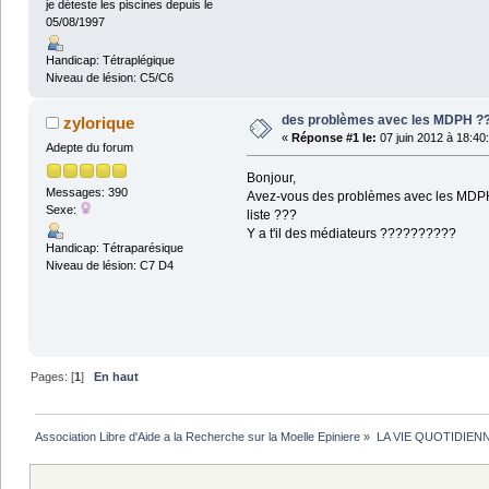
je déteste les piscines depuis le
05/08/1997
Handicap: Tétraplégique
Niveau de lésion: C5/C6
des problèmes avec les MDPH ?
zylorique
«
Réponse #1 le:
07 juin 2012 à 18:40
Adepte du forum
Bonjour,
Messages: 390
Avez-vous des problèmes avec les MDPH ?
Sexe:
liste ???
Y a t'il des médiateurs ??????????
Handicap: Tétraparésique
Niveau de lésion: C7 D4
Pages: [
1
]
En haut
Association Libre d'Aide a la Recherche sur la Moelle Epiniere
»
LA VIE QUOTIDIEN