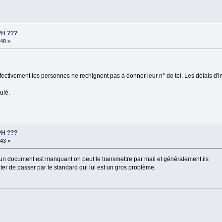
PH ???
:48 »
fectivement les personnes ne rechignent pas à donner leur n° de tel. Les délais d'in
ulé.
PH ???
:43 »
un document est manquant on peut le transmettre par mail et généralement ils
ter de passer par le standard qui lui est un gros problème.