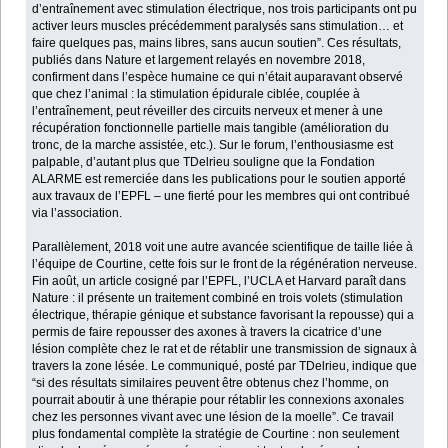
d’entraînement avec stimulation électrique, nos trois participants ont pu
activer leurs muscles précédemment paralysés sans stimulation… et
faire quelques pas, mains libres, sans aucun soutien”. Ces résultats,
publiés dans Nature et largement relayés en novembre 2018,
confirment dans l’espèce humaine ce qui n’était auparavant observé
que chez l’animal : la stimulation épidurale ciblée, couplée à
l’entraînement, peut réveiller des circuits nerveux et mener à une
récupération fonctionnelle partielle mais tangible (amélioration du
tronc, de la marche assistée, etc.). Sur le forum, l’enthousiasme est
palpable, d’autant plus que TDelrieu souligne que la Fondation
ALARME est remerciée dans les publications pour le soutien apporté
aux travaux de l’EPFL – une fierté pour les membres qui ont contribué
via l’association.
Parallèlement, 2018 voit une autre avancée scientifique de taille liée à
l’équipe de Courtine, cette fois sur le front de la régénération nerveuse.
Fin août, un article cosigné par l’EPFL, l’UCLA et Harvard paraît dans
Nature : il présente un traitement combiné en trois volets (stimulation
électrique, thérapie génique et substance favorisant la repousse) qui a
permis de faire repousser des axones à travers la cicatrice d’une
lésion complète chez le rat et de rétablir une transmission de signaux à
travers la zone lésée. Le communiqué, posté par TDelrieu, indique que
“si des résultats similaires peuvent être obtenus chez l’homme, on
pourrait aboutir à une thérapie pour rétablir les connexions axonales
chez les personnes vivant avec une lésion de la moelle”. Ce travail
plus fondamental complète la stratégie de Courtine : non seulement