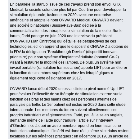
En parallèle, la startup issue de ces travaux prend son envol. GTX
Medical, la société cofondée plus tôt par Courtine pour développer la
stimulation épidurale, fusionne en 2020 avec une entreprise
américaine et adopte le nom ONWARD Medical. ONWARD devient
une société binationale (Suisse/Pays-Bas) dédiée à la
commercialisation des thérapies de stimulation de la moelle. Sur le
forum, Farid partage en juin 2020 une interview du président
d’ONWARD (Jan Öhrström) qui détaille les perspectives de ces
technologies, et l’on apprend que le dispositif d’ONWARD a obtenu de
la FDA la désignation “Breakthrough Device” (dispositif innovant
prioritaire) pour son système d’implant médullaire (nommé Go-2)
visant à restaurer la mobilité des jambes. De plus, un système non
invasif portable (stimulation transcutanée) appelé LIFT pour améliorer
la fonction des membres supérieurs chez les tétraplégiques a
également reçu cette désignation en 2017.
ONWARD lance début 2020 un essai clinique pivot nommé Up-LIFT
pour évaluer l’efficacité de sa thérapie de stimulation externe sur la
fonction des bras et des mains chez des personnes atteintes de
paralysie partielle. Le 1er patient est inclus mi-2020 dans cette étude
internationale. Les membres du forum suivent attentivement ces
progrès industriels et réglementaires. Farid, peu à l’aise en anglais,
demande même de l’aide pour traduire l’article sur l’interview
d’Öhrström, ce à quoi un autre membre répond en fournissant une
traduction automatique. L’intérêt est donc réel, même si certains restent
focalisés sur les bénéfices pratiques : en décembre 2019, un article de