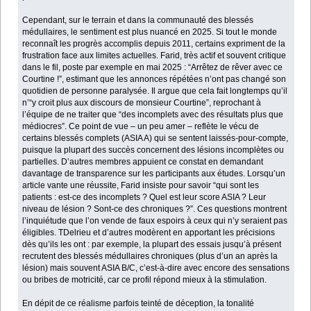
Cependant, sur le terrain et dans la communauté des blessés
médullaires, le sentiment est plus nuancé en 2025. Si tout le monde
reconnaît les progrès accomplis depuis 2011, certains expriment de la
frustration face aux limites actuelles. Farid, très actif et souvent critique
dans le fil, poste par exemple en mai 2025 : “Arrêtez de rêver avec ce
Courtine !”, estimant que les annonces répétées n’ont pas changé son
quotidien de personne paralysée. Il argue que cela fait longtemps qu’il
n’“y croit plus aux discours de monsieur Courtine”, reprochant à
l’équipe de ne traiter que “des incomplets avec des résultats plus que
médiocres”. Ce point de vue – un peu amer – reflète le vécu de
certains blessés complets (ASIA A) qui se sentent laissés-pour-compte,
puisque la plupart des succès concernent des lésions incomplètes ou
partielles. D’autres membres appuient ce constat en demandant
davantage de transparence sur les participants aux études. Lorsqu’un
article vante une réussite, Farid insiste pour savoir “qui sont les
patients : est-ce des incomplets ? Quel est leur score ASIA ? Leur
niveau de lésion ? Sont-ce des chroniques ?”. Ces questions montrent
l’inquiétude que l’on vende de faux espoirs à ceux qui n’y seraient pas
éligibles. TDelrieu et d’autres modèrent en apportant les précisions
dès qu’ils les ont : par exemple, la plupart des essais jusqu’à présent
recrutent des blessés médullaires chroniques (plus d’un an après la
lésion) mais souvent ASIA B/C, c’est-à-dire avec encore des sensations
ou bribes de motricité, car ce profil répond mieux à la stimulation.
En dépit de ce réalisme parfois teinté de déception, la tonalité