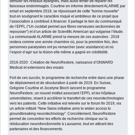
stimuler les réseaux épargnés, mais aussi tenter de réparer les
faisceaux endommagés. Courtine en informe directement ALARME par
email en septembre 2018, se réjouissant de cette “bonne nouvelle”
tout en soulignant le caractère risqué et ambitieux de ce projet que
l’association a contribué à financer. Il partage le lien du communiqué
de l’EPFL (“Un cocktail permet aux fibres nerveuses sectionnées de
repousser”) et d’un article de Scientific American qui vulgarise l’étude.
La communauté ALARME prend la mesure de ces avancées : 2018
restera comme une année charnière où, pour la première fois, des
personnes paralysées ont pu remarcher (avec assistance) et où
l’espoir d’agir sur la lésion elle-même a gagné en crédibilité.
2019-2020 : Création de NeuroRestore, naissance d’ONWARD
Medical et extensions des essais
Fort de ces succès, le programme de recherche entre dans une phase
de déploiement et de structuration à partir de 2019. En Suisse,
Grégoire Courtine et Jocelyne Bloch lancent le programme
NeuroRestore, un nouvel institut associant l’EPFL et les hôpitaux
universitaires, visant à accélérer le transfert de ces neurotechnologies
vers les patients. Cette initiative est relevée sur le forum fin 2019, via
un article intitulé “New Swiss initiative aims to widen access to
groundbreaking neurotechnology”. Concrètement, NeuroRestore
permet de concentrer les efforts de recherche clinique sur la
rééducation neurofonctionnelle à Lausanne, tout en attirant des
partenaires et des financements.