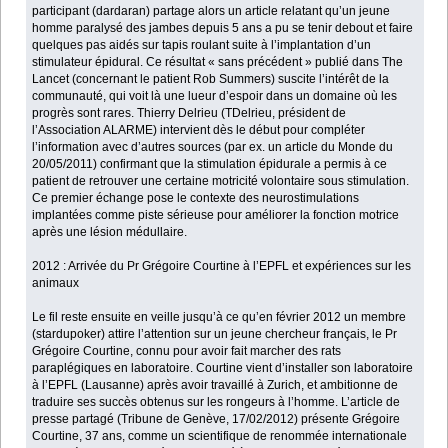
participant (dardaran) partage alors un article relatant qu’un jeune
homme paralysé des jambes depuis 5 ans a pu se tenir debout et faire
quelques pas aidés sur tapis roulant suite à l’implantation d’un
stimulateur épidural. Ce résultat « sans précédent » publié dans The
Lancet (concernant le patient Rob Summers) suscite l’intérêt de la
communauté, qui voit là une lueur d’espoir dans un domaine où les
progrès sont rares. Thierry Delrieu (TDelrieu, président de
l’Association ALARME) intervient dès le début pour compléter
l’information avec d’autres sources (par ex. un article du Monde du
20/05/2011) confirmant que la stimulation épidurale a permis à ce
patient de retrouver une certaine motricité volontaire sous stimulation.
Ce premier échange pose le contexte des neurostimulations
implantées comme piste sérieuse pour améliorer la fonction motrice
après une lésion médullaire.
2012 : Arrivée du Pr Grégoire Courtine à l’EPFL et expériences sur les
animaux
Le fil reste ensuite en veille jusqu’à ce qu’en février 2012 un membre
(stardupoker) attire l’attention sur un jeune chercheur français, le Pr
Grégoire Courtine, connu pour avoir fait marcher des rats
paraplégiques en laboratoire. Courtine vient d’installer son laboratoire
à l’EPFL (Lausanne) après avoir travaillé à Zurich, et ambitionne de
traduire ses succès obtenus sur les rongeurs à l’homme. L’article de
presse partagé (Tribune de Genève, 17/02/2012) présente Grégoire
Courtine, 37 ans, comme un scientifique de renommée internationale