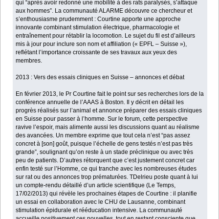
qui “après avoir redonné une mobilité à des rats paralysés, s’attaque
aux hommes”. La communauté ALARME découvre ce chercheur et
s’enthousiasme prudemment : Courtine apporte une approche
innovante combinant stimulation électrique, pharmacologie et
entraînement pour rétablir la locomotion. Le sujet du fil est d’ailleurs
mis à jour pour inclure son nom et affiliation (« EPFL – Suisse »),
reflétant l’importance croissante de ses travaux aux yeux des
membres.
2013 : Vers des essais cliniques en Suisse – annonces et débat
En février 2013, le Pr Courtine fait le point sur ses recherches lors de la
conférence annuelle de l’AAAS à Boston. Il y décrit en détail les
progrès réalisés sur l’animal et annonce préparer des essais cliniques
en Suisse pour passer à l’homme. Sur le forum, cette perspective
ravive l’espoir, mais alimente aussi les discussions quant au réalisme
des avancées. Un membre exprime que tout cela n’est “pas assez
concret à [son] goût, puisque l’échelle de gens testés n’est pas très
grande”, soulignant qu’on reste à un stade préclinique ou avec très
peu de patients. D’autres rétorquent que c’est justement concret car
enfin testé sur l’Homme, ce qui tranche avec les nombreuses études
sur rat ou des annonces trop prématurées. TDelrieu poste quant à lui
un compte-rendu détaillé d’un article scientifique (Le Temps,
17/02/2013) qui révèle les prochaines étapes de Courtine : il planifie
un essai en collaboration avec le CHU de Lausanne, combinant
stimulation épidurale et rééducation intensive. La communauté
accueille positivement ces nouvelles, tout en restant consciente que