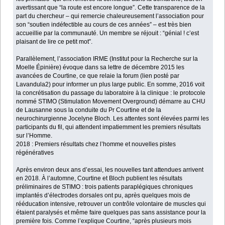
avertissant que “la route est encore longue”. Cette transparence de la
part du chercheur – qui remercie chaleureusement l’association pour
son “soutien indéfectible au cours de ces années” – est très bien
accueillie par la communauté. Un membre se réjouit : “génial ! c’est
plaisant de lire ce petit mot”.
Parallèlement, l’association IRME (Institut pour la Recherche sur la
Moelle Épinière) évoque dans sa lettre de décembre 2015 les
avancées de Courtine, ce que relaie la forum (lien posté par
Lavandula2) pour informer un plus large public. En somme, 2016 voit
la concrétisation du passage du laboratoire à la clinique : le protocole
nommé STIMO (Stimulation Movement Overground) démarre au CHU
de Lausanne sous la conduite du Pr Courtine et de la
neurochirurgienne Jocelyne Bloch. Les attentes sont élevées parmi les
participants du fil, qui attendent impatiemment les premiers résultats
sur l’Homme.
2018 : Premiers résultats chez l’homme et nouvelles pistes
régénératives
Après environ deux ans d’essai, les nouvelles tant attendues arrivent
en 2018. À l’automne, Courtine et Bloch publient les résultats
préliminaires de STIMO : trois patients paraplégiques chroniques
implantés d’électrodes dorsales ont pu, après quelques mois de
rééducation intensive, retrouver un contrôle volontaire de muscles qui
étaient paralysés et même faire quelques pas sans assistance pour la
première fois. Comme l’explique Courtine, “après plusieurs mois