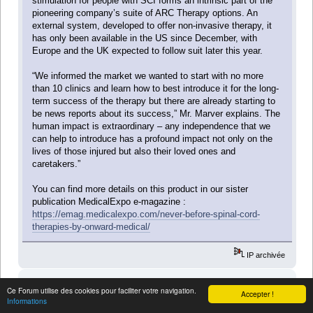
stimulation for people with SCI forms an intrinsic part of the
pioneering company’s suite of ARC Therapy options. An
external system, developed to offer non-invasive therapy, it
has only been available in the US since December, with
Europe and the UK expected to follow suit later this year.
“We informed the market we wanted to start with no more
than 10 clinics and learn how to best introduce it for the long-
term success of the therapy but there are already starting to
be news reports about its success,” Mr. Marver explains. The
human impact is extraordinary – any independence that we
can help to introduce has a profound impact not only on the
lives of those injured but also their loved ones and
caretakers.”
You can find more details on this product in our sister
publication MedicalExpo e-magazine :
https://emag.medicalexpo.com/never-before-spinal-cord-
therapies-by-onward-medical/
IP archivée
fti
Ce Forum utilise des cookies pour faciliter votre navigation.
Accepter !
Membre de l'association
Informations