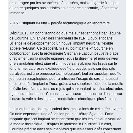
encouragée par les avancées médiatisées, mais qui garde à l’esprit
qu’entre quelques pas assistés et une marche normale, l’écart reste
immense.
2015 : L’implant e-Dura – percée technologique en laboratoire
Début 2015, un bond technologique majeur est annoncé par l’équipe
de Courtine. En janvier, des chercheurs de l’EPFL publient dans
Science le développement d’un nouvel implant neuronal flexible
appelé “e-Dura”. Ce dispositif, mis au point par le Pr Courtine en
collaboration avec la professeure Stéphanie Lacour, peut être placé
directement sur la moelle épinière (sous la dure-mère) pour délivrer
une stimulation électrique et chimique sans abîmer les tissus sur le
long terme. La presse explique que “le procédé, testé sur des rats
paralysés, est une prouesse technologique”, tout en rappelant que “le
jour où un paraplégique pourra retrouver l’usage de ses jambes est
encore loin”. L’implant e-Dura, grâce à sa souplesse, épouse la moelle
et évite les inflammations ou rejets qui survenaient avec les électrodes
rigides traditionnelles. Ce pas en avant suscite beaucoup d’espoir, car
il ouvre la voie à des implants médullaires chroniques plus fiables.
Les membres du forum discutent des implications de cette découverte.
On note cependant une déception pour les tétraplégiques : Farid
rapporte que “cet implant ne concernera que les lésions au niveau de
la moelle thoracique… d’après le professeur Courtine”. En effet,
Courtine précise dans ses interviews que les essais visés concernent