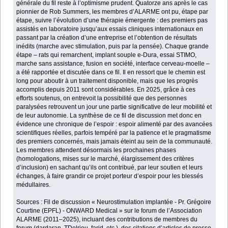
générale du fil reste à l’optimisme prudent. Quatorze ans après le cas
pionnier de Rob Summers, les membres d’ALARME ont pu, étape par
étape, suivre l’évolution d’une thérapie émergente : des premiers pas
assistés en laboratoire jusqu’aux essais cliniques internationaux en
passant par la création d’une entreprise et l’obtention de résultats
inédits (marche avec stimulation, puis par la pensée). Chaque grande
étape – rats qui remarchent, implant souple e-Dura, essai STIMO,
marche sans assistance, fusion en société, interface cerveau-moelle –
a été rapportée et discutée dans ce fil. Il en ressort que le chemin est
long pour aboutir à un traitement disponible, mais que les progrès
accomplis depuis 2011 sont considérables. En 2025, grâce à ces
efforts soutenus, on entrevoit la possibilité que des personnes
paralysées retrouvent un jour une partie significative de leur mobilité et
de leur autonomie. La synthèse de ce fil de discussion met donc en
évidence une chronique de l’espoir : espoir alimenté par des avancées
scientifiques réelles, parfois tempéré par la patience et le pragmatisme
des premiers concernés, mais jamais éteint au sein de la communauté.
Les membres attendent désormais les prochaines phases
(homologations, mises sur le marché, élargissement des critères
d’inclusion) en sachant qu’ils ont contribué, par leur soutien et leurs
échanges, à faire grandir ce projet porteur d’espoir pour les blessés
médullaires.
Sources : Fil de discussion « Neurostimulation implantée - Pr. Grégoire
Courtine (EPFL) - ONWARD Medical » sur le forum de l’Association
ALARME (2011–2025), incluant des contributions de membres du