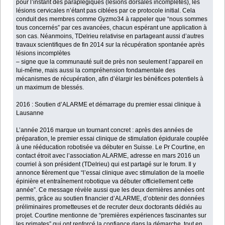
pour l’instant des paraplégiques (lésions dorsales incomplètes), les
lésions cervicales n’étant pas ciblées par ce protocole initial. Cela
conduit des membres comme Gyzmo34 à rappeler que “nous sommes
tous concernés” par ces avancées, chacun espérant une application à
son cas. Néanmoins, TDelrieu relativise en partageant aussi d’autres
travaux scientifiques de fin 2014 sur la récupération spontanée après
lésions incomplètes
– signe que la communauté suit de près non seulement l’appareil en
lui-même, mais aussi la compréhension fondamentale des
mécanismes de récupération, afin d’élargir les bénéfices potentiels à
un maximum de blessés.
2016 : Soutien d’ALARME et démarrage du premier essai clinique à
Lausanne
L’année 2016 marque un tournant concret : après des années de
préparation, le premier essai clinique de stimulation épidurale couplée
à une rééducation robotisée va débuter en Suisse. Le Pr Courtine, en
contact étroit avec l’association ALARME, adresse en mars 2016 un
courriel à son président (TDelrieu) qui est partagé sur le forum. Il y
annonce fièrement que “l’essai clinique avec stimulation de la moelle
épinière et entraînement robotique va débuter officiellement cette
année”. Ce message révèle aussi que les deux dernières années ont
permis, grâce au soutien financier d’ALARME, d’obtenir des données
préliminaires prometteuses et de recruter deux doctorants dédiés au
projet. Courtine mentionne de “premières expériences fascinantes sur
les primates” qui ont renforcé la confiance dans la démarche, tout en