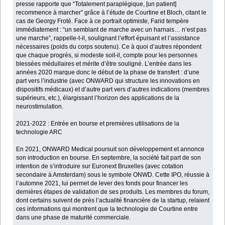
presse rapporte que “Totalement paraplégique, [un patient]
recommence à marcher” grâce à l’étude de Courtine et Bloch, citant le
cas de Georgy Froté. Face à ce portrait optimiste, Farid tempère
immédiatement : “un semblant de marche avec un harnais… n’est pas
une marche”, rappelle-t-il, soulignant l’effort épuisant et l’assistance
nécessaires (poids du corps soutenu). Ce à quoi d’autres répondent
que chaque progrès, si modeste soit-il, compte pour les personnes
blessées médullaires et mérite d’être souligné. L’entrée dans les
années 2020 marque donc le début de la phase de transfert : d’une
part vers l’industrie (avec ONWARD qui structure les innovations en
dispositifs médicaux) et d’autre part vers d’autres indications (membres
supérieurs, etc.), élargissant l’horizon des applications de la
neurostimulation.
2021-2022 : Entrée en bourse et premières utilisations de la
technologie ARC
En 2021, ONWARD Medical poursuit son développement et annonce
son introduction en bourse. En septembre, la société fait part de son
intention de s’introduire sur Euronext Bruxelles (avec cotation
secondaire à Amsterdam) sous le symbole ONWD. Cette IPO, réussie à
l’automne 2021, lui permet de lever des fonds pour financer les
dernières étapes de validation de ses produits. Les membres du forum,
dont certains suivent de près l’actualité financière de la startup, relaient
ces informations qui montrent que la technologie de Courtine entre
dans une phase de maturité commerciale.