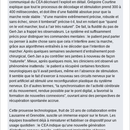
communiqué du CEA décrivant l’exploit en détail. Grégoire Courtine
explique que tout le processus de décodage et stimulation prend 300 à
400 millisecondes, et doit être d’une fiabilité absolue pour que la
marche reste stable : “d’une manière extrêmement précise, robuste et
sans échec, sinon il tomberait” précise-t-il, tout en notant que “quand
on le voit marcher, tout a l’air très naturel”. De fait, la fluidité du pas de
Gert-Jan a frappé les observateurs. Le système est suffisamment
précis pour distinguer les commandes mentales : le patient peut parler
ou penser à autre chose sans que cela n’interfère avec la marche,
grâce aux algorithmes entraînés à ne décoder que l’intention de
marcher. Après quelques semaines seulement d’entraînement post-
chirurgical, Gert-Jan a pu contrôler ses jambes à nouveau de façon
“naturelle”. Mieux, après quelques mois, les cliniciens ont observé un
phénomène inattendu : le patient a récupéré certaines fonctions
neurologiques qu’il avait perdues, même en l’absence de stimulation.
Il semble que le fait d’exercer à nouveau ses circuits nerveux par le
pont artificiel ait stimulé une reconfiguration plastique du système
nerveux. En d’autres termes, “la synchronisation de l’activité cérébrale
et du mouvement, rendue possible par le pont digital, a favorisé la
formation de nouvelles connexions”, ouvrant ainsi des perspectives de
récupération spontanée accrue.
Cette prouesse technologique, fruit de 10 ans de collaboration entre
Lausanne et Grenoble, suscite un immense espoir sur le forum. Les
équipes travaillent déjà à miniaturer et fiabiliser ce dispositif pour un
usage quotidien : le CEA indique qu’une nouvelle génération