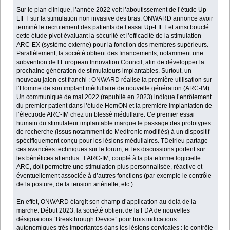
Sur le plan clinique, l’année 2022 voit l’aboutissement de l’étude Up-
LIFT sur la stimulation non invasive des bras. ONWARD annonce avoir
terminé le recrutement des patients de l’essai Up-LIFT et ainsi bouclé
cette étude pivot évaluant la sécurité et l’efficacité de la stimulation
ARC-EX (système externe) pour la fonction des membres supérieurs.
Parallèlement, la société obtient des financements, notamment une
subvention de l’European Innovation Council, afin de développer la
prochaine génération de stimulateurs implantables. Surtout, un
nouveau jalon est franchi : ONWARD réalise la première utilisation sur
l’Homme de son implant médullaire de nouvelle génération (ARC-IM).
Un communiqué de mai 2022 (republié en 2023) indique l’enrôlement
du premier patient dans l’étude HemON et la première implantation de
l’électrode ARC-IM chez un blessé médullaire. Ce premier essai
humain du stimulateur implantable marque le passage des prototypes
de recherche (issus notamment de Medtronic modifiés) à un dispositif
spécifiquement conçu pour les lésions médullaires. TDelrieu partage
ces avancées techniques sur le forum, et les discussions portent sur
les bénéfices attendus : l’ARC-IM, couplé à la plateforme logicielle
ARC, doit permettre une stimulation plus personnalisée, réactive et
éventuellement associée à d’autres fonctions (par exemple le contrôle
de la posture, de la tension artérielle, etc.).
En effet, ONWARD élargit son champ d’application au-delà de la
marche. Début 2023, la société obtient de la FDA de nouvelles
désignations “Breakthrough Device” pour trois indications
autonomiques très importantes dans les lésions cervicales : le contrôle