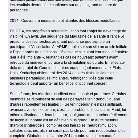
les résultats devront être confirmés sur un plus grand nombre de
personnes.
2014 : Couverture médiatique et attentes des blessés médullaires
En 2014, les progrès en neurostimulation font l’objet de davantage de
visibilité. En avril, une séquence du Magazine de la santé (France 5)
présente ces recherches au grand public, ce que signale un
participant. L’Association ALARME publie sur son site un article intitulé
« Espoir après qu’un dispositif électrique stimulant leur moelle épinière
leur a été implanté », relatant les cas de nouveaux patients ayant
retrouvé du mouvement grâce à la stimulation épidurale. En effet, au-
delà du projet de Courtine, d’autres équipes (notamment aux États-
Unis, Kentucky) obtiennent dès 2014 des résultats similaires sur
plusieurs paraplégiques implantés, renforçant l’idée que cette
technologie peut apporter un bénéfice fonctionnel concret.
Sur le forum, les réactions oscillent entre espoir et prudence. Certains
membres se réjouissent de voir des paralysés tenir debout, quand
d’autres rappellent les limites : « Se tenir debout n’est pas suffisant,
avancer avec de l’équilibre, c’est là le problème », écrit ainsi Farid, lui-
même utilisateur de déambulateur, soulignant que marcher réellement
de façon autonome est un défi bien plus grand. Un autre membre
(harbib) s’interroge si combiner ces thérapies (neurostimulation,
cellules souches, etc.) ne serait pas la clé pour une récupération plus
complète. Globalement, l’année 2014 montre une communauté