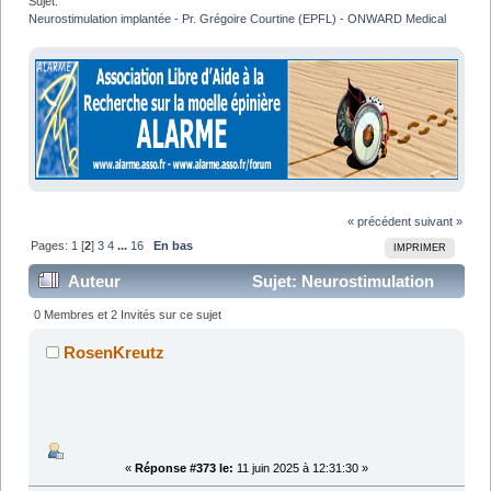
Sujet:
Neurostimulation implantée - Pr. Grégoire Courtine (EPFL) - ONWARD Medical
« précédent
suivant »
Pages:
1
[
2
]
3
4
...
16
En bas
IMPRIMER
Auteur
Sujet: Neurostimulation
implantée - Pr. Grégoire Courtine (EPFL) - ONWARD
0 Membres et 2 Invités sur ce sujet
Medical (Lu 673010 fois)
RosenKreutz
«
Réponse #373 le:
11 juin 2025 à 12:31:30 »