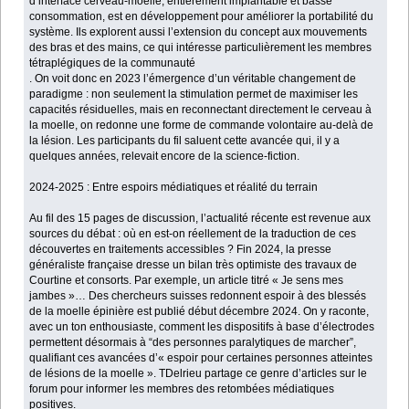
d’interface cerveau-moelle, entièrement implantable et basse
consommation, est en développement pour améliorer la portabilité du
système. Ils explorent aussi l’extension du concept aux mouvements
des bras et des mains, ce qui intéresse particulièrement les membres
tétraplégiques de la communauté
. On voit donc en 2023 l’émergence d’un véritable changement de
paradigme : non seulement la stimulation permet de maximiser les
capacités résiduelles, mais en reconnectant directement le cerveau à
la moelle, on redonne une forme de commande volontaire au-delà de
la lésion. Les participants du fil saluent cette avancée qui, il y a
quelques années, relevait encore de la science-fiction.
2024-2025 : Entre espoirs médiatiques et réalité du terrain
Au fil des 15 pages de discussion, l’actualité récente est revenue aux
sources du débat : où en est-on réellement de la traduction de ces
découvertes en traitements accessibles ? Fin 2024, la presse
généraliste française dresse un bilan très optimiste des travaux de
Courtine et consorts. Par exemple, un article titré « Je sens mes
jambes »… Des chercheurs suisses redonnent espoir à des blessés
de la moelle épinière est publié début décembre 2024. On y raconte,
avec un ton enthousiaste, comment les dispositifs à base d’électrodes
permettent désormais à “des personnes paralytiques de marcher”,
qualifiant ces avancées d’« espoir pour certaines personnes atteintes
de lésions de la moelle ». TDelrieu partage ce genre d’articles sur le
forum pour informer les membres des retombées médiatiques
positives.