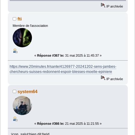
IP archivée
fti
Membre de l'association
«
Réponse #367 le:
31 mai 2025 à 11:45:37 »
https://www.20minutes.fr/sante/4126977-20241202-sens-jambes-
chercheurs-suisses-redonnent-espoir-blesses-moelle-epiniere
IP archivée
system64
«
Réponse #366 le:
21 mai 2025 à 11:21:55 »
:icon_salut:bien dit farid