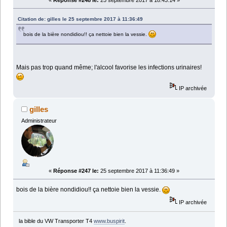
«
Réponse #248 le:
25 septembre 2017 à 18:43:14 »
Citation de: gilles le 25 septembre 2017 à 11:36:49
bois de la bière nondidiou!! ça nettoie bien la vessie.
Mais pas trop quand même; l'alcool favorise les infections urinaires!
IP archivée
gilles
Administrateur
«
Réponse #247 le:
25 septembre 2017 à 11:36:49 »
bois de la bière nondidiou!! ça nettoie bien la vessie.
IP archivée
la bible du VW Transporter T4
www.buspirit
.