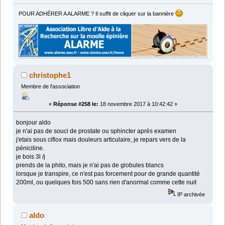
POUR ADHÉRER A ALARME ? Il suffit de cliquer sur la bannière
christophe1
Membre de l'association
«
Réponse #258 le:
18 novembre 2017 à 10:42:42 »
bonjour aldo
je n'ai pas de souci de prostate ou sphincter aprés examen
j'etais sous ciflox mais douleurs articulaire, je repars vers de la
péniciline.
je bois 3l /j
prends de la phito, mais je n'ai pas de globules blancs
lorsque je transpire, ce n'est pas forcement pour de grande quantité
200ml, ou quelques fois 500 sans rien d'anormal comme cette nuit
IP archivée
aldo