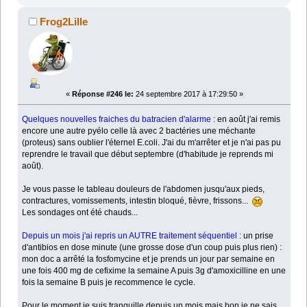
Frog2Lille
«
Réponse #246 le:
24 septembre 2017 à 17:29:50 »
Quelques nouvelles fraiches du batracien d'alarme
: en août j'ai remis
encore une autre pyélo celle là avec 2 bactéries une méchante
(proteus) sans oublier l'éternel E.coli. J'ai du m'arrêter et je n'ai pas pu
reprendre le travail que début septembre (d'habitude je reprends mi
août).
Je vous passe le tableau douleurs de l'abdomen jusqu'aux pieds,
contractures, vomissements, intestin bloqué, fièvre, frissons...
Les sondages ont été chauds...
Depuis un mois j'ai repris un AUTRE traitement séquentiel :
un prise
d'antibios en dose minute (une grosse dose d'un coup puis plus rien) :
mon doc a arrêté la fosfomycine et je prends un jour par semaine en
une fois 400 mg de cefixime la semaine A puis 3g d'amoxicilline en une
fois la semaine B puis je recommence le cycle.
Pour le moment je suis tranquille depuis un mois mais bon je ne sais