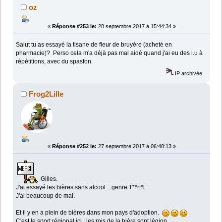
oz
«
Réponse #253 le:
28 septembre 2017 à 15:44:34 »
Salut tu as essayé la tisane de fleur de bruyère (acheté en
pharmacie)? Perso cela m'a déjà pas mal aidé quand j'ai eu des i.u à
répétitions, avec du spasfon.
IP archivée
Frog2Lille
«
Réponse #252 le:
27 septembre 2017 à 06:40:13 »
Gilles.
J'ai essayé les bières sans alcool... genre T**rt*l.
J'ai beaucoup de mal.
Et il y en a plein de bières dans mon pays d'adoption.
C'est le sport régional ici : les rois de la bière sont légion.