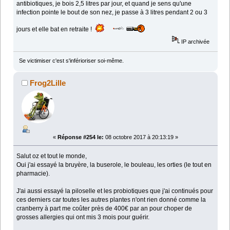
antibiotiques, je bois 2,5 litres par jour, et quand je sens qu'une
infection pointe le bout de son nez, je passe à 3 litres pendant 2 ou 3
jours et elle bat en retraite !
IP archivée
Se victimiser c'est s'inférioriser soi-même.
Frog2Lille
«
Réponse #254 le:
08 octobre 2017 à 20:13:19 »
Salut oz et tout le monde,
Oui j'ai essayé la bruyère, la buserole, le bouleau, les orties (le tout en
pharmacie).
J'ai aussi essayé la piloselle et les probiotiques que j'ai continués pour
ces derniers car toutes les autres plantes n'ont rien donné comme la
cranberry à part me coûter près de 400€ par an pour choper de
grosses allergies qui ont mis 3 mois pour guérir.