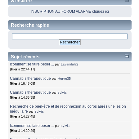
S'inscrire
INSCRIPTION AU FORUM ALARME cliquez ici
Recherche rapide
Sujet récents
lcomment se faire peser ...
par
Lavandula2
[
Hier
à 22:44:17]
Cannabis thérapeutique
par
Hervé35
[
Hier
à 16:48:09]
Cannabis thérapeutique
par
sylvia
[
Hier
à 14:35:35]
Recherche de bien-être et de reconnexion au corps après une lésion
médullaire
par
sylvia
[
Hier
à 14:27:45]
lcomment se faire peser ...
par
sylvia
[
Hier
à 14:20:29]