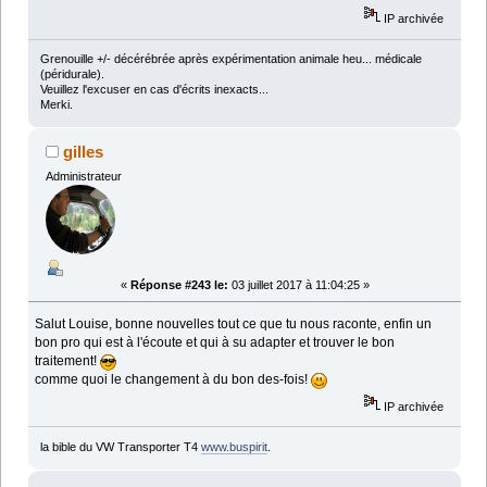
IP archivée
Grenouille +/- décérébrée après expérimentation animale heu... médicale
(péridurale).
Veuillez l'excuser en cas d'écrits inexacts...
Merki.
gilles
Administrateur
«
Réponse #243 le:
03 juillet 2017 à 11:04:25 »
Salut Louise, bonne nouvelles tout ce que tu nous raconte, enfin un
bon pro qui est à l'écoute et qui à su adapter et trouver le bon
traitement!
comme quoi le changement à du bon des-fois!
IP archivée
la bible du VW Transporter T4
www.buspirit
.