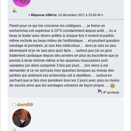
«
Réponse #264 le:
14 décembre 2017 à 23:40:49 »
Pareil pour ce qui me concerne les collègues...... je traine un
escherichia coli supérieur à 10^6 constamment depuis août..... on a
beau le traiter avec divers antibio à chaque fois il revient et parfois
même rechute au beau milieu de l'antibiotique..... et pourtant question
sondage et peristeen, je suis très méticuleux.... alors je suis un peu
désemparé et je ne sais plus quoi faire..... surtout que j'ai un gros
traitement cardiaque depuis des années en plus du baclofene que je
prends à dose minime même si les spasmes musculaires sont
variables (un demi comprimé 3 fois par jour)..... j'en viens à me
demander si ce ne sont pas mes spasmes toniques au niveau des
jambes qui amènent ces echerichia coli à répétition..... surtout en
sachant que je fais mon peristeen tous les 2 jours avec plus ou moins
de succès ainsi que les sondages urinaires de façon propre.....
IP archivée
david59