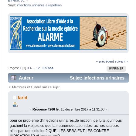
anneso
,
Jo
) »
Sujet:
infections urinaires à repétition
« précédent
suivant »
Pages:
1
[
2
]
3
4
...
12
En bas
IMPRIMER
Auteur
Sujet: infections urinaires
à repétition (Lu 287316 fois)
0 Membres et 1 Invité sur ce sujet
farid
«
Réponse #266 le:
15 décembre 2017 à 11:31:08 »
pour ce probleme d'infections urinaires,de miction ,de fuite,,qui nous
gachent la vie,,est ce que la neuromodulation des racines sacrees
n'est pas une solution? QUELLES SERAIENT LES CONTRE