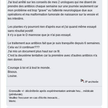
J'ai tout arrêté sur les conseils de mes 2 urologues qui me disent de
prendre des antibios chaque semaine sur une journée seulement car
mon problème est trop "grave" vu l'atteinte neurologique due aux
opérations et ma malformation tumorale de naissance sur la vessie et
les intestins.
Les plantes n'y pourront rien d'après eux et j'ai quand même essayé
sans résultat positif.
Il n'y a que le D mannose que je n'ai pas essayé.
Le traitement aux antibios fait que je suis tranquille depuis 6 semaines.
Cela va t il continuer???
J'ai mis un document plus haut sur ce fil.
C'est la deuxième tentative car la première avec d'autres antibios n'a
rien donné.
Courage à toi et à tout le monde.
Bisous.
Louise.
IP archivée
Grenouille +/- décérébrée après expérimentation animale heu... médicale
(péridurale).
Veuillez l'excuser en cas d'écrits inexacts...
Merki.