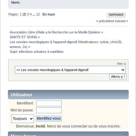
Merki.
Pages:
1
[
2
]
3
4
...
12
En haut
IMPRIMER
« précédent
suivant »
Association Libre d'Aide a la Recherche sur la Moelle Epiniere
»
SANTE ET SOINS
»
Les vessies neurologiques & l'appareil digestif
(Modérateurs:
sylvia
,
chris26
,
anneso
,
Jo
) »
Sujet:
infections urinaires à repétition
Aller à:
Utilisateur
Identifiant:
Mot de passe:
Bienvenue,
Invité
. Merci de
vous connecter
ou de
vous inscrire
.