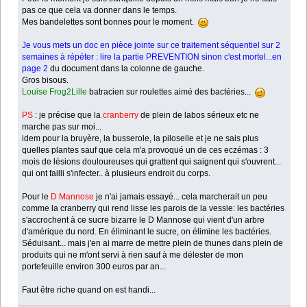
pas ce que cela va donner dans le temps.
Mes bandelettes sont bonnes pour le moment.
Je vous mets un doc en pièce jointe sur ce traitement séquentiel sur 2
semaines à répéter : lire la partie PREVENTION sinon c'est mortel...en
page 2
du document dans la colonne de gauche.
Gros bisous.
Louise Frog2Lille
batracien sur roulettes aimé des bactéries...
PS
: je précise que la
cranberry
de plein de labos sérieux etc ne
marche pas sur moi...
idem pour la bruyère, la busserole, la piloselle et je ne sais plus
quelles plantes sauf que cela m'a provoqué un de ces eczémas : 3
mois de lésions douloureuses qui grattent qui saignent qui s'ouvrent...
qui ont failli s'infecter.. à plusieurs endroit du corps.
Pour le
D Mannose
je n'ai jamais essayé... cela marcherait un peu
comme la cranberry qui rend lisse les parois de la vessie: les bactéries
s'accrochent à ce sucre bizarre le D Mannose qui vient d'un arbre
d'amérique du nord. En éliminant le sucre, on élimine les bactéries.
Séduisant... mais j'en ai marre de mettre plein de thunes dans plein de
produits qui ne m'ont servi à rien sauf à me délester de mon
portefeuille environ 300 euros par an...
Faut être riche quand on est handi...