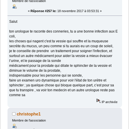
Membre de l'association
«
Réponse #257 le:
18 novembre 2017 à 03:53:31 »
Salut
ton urologue te raconte des conneries, tu a une bonne infection aux E
coli,
les choses qui nagent c'est ta vessie qui souffre et la muqueuse
secrète du mucus, un peu comme si tu aurais eu un coup de soleil,
je te conseille de prendre un traitement pour soigner l'infection, et
surtout un autre médicament pour aider la vessie a mieux évacuer
l’urine, et le passage de la sonde
médicament pour la prostate qui dilate le sphincter de la vessie et
diminue le volume de la prostate,
indispensable pour les personne qui se sonde,
faire un examen uro dynamique pour voir l'état de ton urètre et
sphincter ; ya quelque chose qui bloque quelque part, c’est pour sa
que tu transpire , va voir ton medecin et un autre urologue reste pas
comme sa
IP archivée
christophe1
Membre de l'association