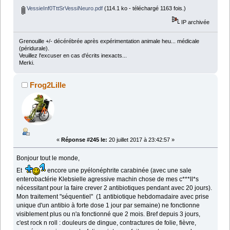
VessieInf0TttSrVessiNeuro.pdf
(114.1 ko - téléchargé 1163 fois.)
IP archivée
Grenouille +/- décérébrée après expérimentation animale heu... médicale
(péridurale).
Veuillez l'excuser en cas d'écrits inexacts...
Merki.
Frog2Lille
«
Réponse #245 le:
20 juillet 2017 à 23:42:57 »
Bonjour tout le monde,
Et
encore une pyélonéphrite carabinée (avec une sale
enterobactérie Klebsielle agressive machin chose de mes c***ll*s
nécessitant pour la faire crever 2 antibiotiques pendant avec 20 jours).
Mon traitement "séquentiel" (1 antibiotique hebdomadaire avec prise
unique d'un antibio à forte dose 1 jour par semaine) ne fonctionne
visiblement plus ou n'a fonctionné que 2 mois. Bref depuis 3 jours,
c'est rock n roll : douleurs de dingue, contractures de folie, fièvre,