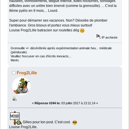
nausées, vomissements, fatigue intense, fuites nocturnes, sondages
difficiles avec un urètre bien énervé (comme la grenouille). ... C'est la
8ème pyélo en 9 mois.... Lourd.
Super pour démarrer ses vacances. Non? Désolée de plomber
l'ambiance. Gros bisous et portez vous mieux surtout!
Louise Frog2Lille batracien sur roulettes dég
IP archivée
Grenouille +/- décérébrée après expérimentation animale heu... médicale
(péridurale).
Veuillez l'excuser en cas d'écrits inexacts...
Merki.
Frog2Lille
«
Réponse #244 le:
03 juillet 2017 à 13:11:14 »
Gilles pour ton post. C'est cool.
Louise Frog2Lille.