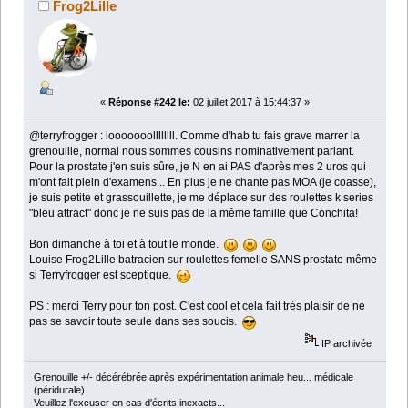
Frog2Lille
«
Réponse #242 le:
02 juillet 2017 à 15:44:37 »
@terryfrogger : looooooollllllll. Comme d'hab tu fais grave marrer la
grenouille, normal nous sommes cousins nominativement parlant.
Pour la prostate j'en suis sûre, je N en ai PAS d'après mes 2 uros qui
m'ont fait plein d'examens... En plus je ne chante pas MOA (je coasse),
je suis petite et grassouillette, je me déplace sur des roulettes k series
"bleu attract" donc je ne suis pas de la même famille que Conchita!
Bon dimanche à toi et à tout le monde.
Louise Frog2Lille batracien sur roulettes femelle SANS prostate même
si Terryfrogger est sceptique.
PS : merci Terry pour ton post. C'est cool et cela fait très plaisir de ne
pas se savoir toute seule dans ses soucis.
IP archivée
Grenouille +/- décérébrée après expérimentation animale heu... médicale
(péridurale).
Veuillez l'excuser en cas d'écrits inexacts...