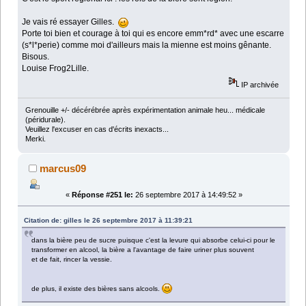
Je vais ré essayer Gilles.
Porte toi bien et courage à toi qui es encore emm*rd* avec une escarre
(s*l*perie) comme moi d'ailleurs mais la mienne est moins gênante.
Bisous.
Louise Frog2Lille.
IP archivée
Grenouille +/- décérébrée après expérimentation animale heu... médicale
(péridurale).
Veuillez l'excuser en cas d'écrits inexacts...
Merki.
marcus09
«
Réponse #251 le:
26 septembre 2017 à 14:49:52 »
Citation de: gilles le 26 septembre 2017 à 11:39:21
dans la bière peu de sucre puisque c'est la levure qui absorbe celui-ci pour le
transformer en alcool, la bière a l'avantage de faire uriner plus souvent
et de fait, rincer la vessie.
de plus, il existe des bières sans alcools.