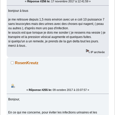
«
Réponse #256 le:
17 novembre 2017 à 12:41:59 »
bonjour à tous
je me retrouve depuis 1,5 mois environ avec un e coli 10 puissance 7
sans leucocytes mais des urines avec des choses qui nagent, ( peau
ou autres ), d'aprés mon uro pas d'infection.
le soucis est que lorsque je dois me sonder ( je ressens ma vessie ) je
transpire et la pression vésical augmente et quelques fuites.
si quelqu'un a un remede, je prends de la gyn delta tout les jours.
merci à tous..
IP archivée
RosenKreutz
«
Réponse #255 le:
09 octobre 2017 à 15:07:57 »
Bonjour,
En ce qui me concerne, pour éviter les infections urinaires et les