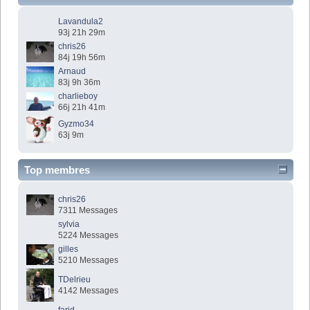
Lavandula2
93j 21h 29m
chris26
84j 19h 56m
Arnaud
83j 9h 36m
charlieboy
66j 21h 41m
Gyzmo34
63j 9m
Top membres
chris26
7311 Messages
sylvia
5224 Messages
gilles
5210 Messages
TDelrieu
4142 Messages