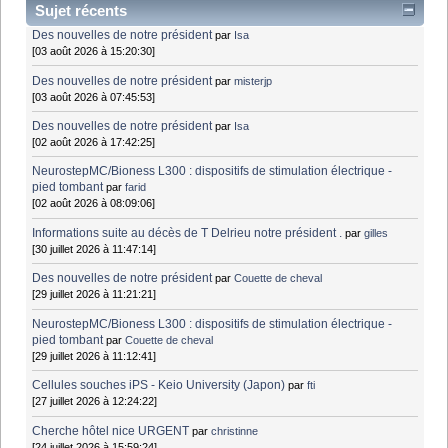
Sujet récents
Des nouvelles de notre président
par
Isa
[03 août 2026 à 15:20:30]
Des nouvelles de notre président
par
misterjp
[03 août 2026 à 07:45:53]
Des nouvelles de notre président
par
Isa
[02 août 2026 à 17:42:25]
NeurostepMC/Bioness L300 : dispositifs de stimulation électrique -
pied tombant
par
farid
[02 août 2026 à 08:09:06]
Informations suite au décès de T Delrieu notre président .
par
gilles
[30 juillet 2026 à 11:47:14]
Des nouvelles de notre président
par
Couette de cheval
[29 juillet 2026 à 11:21:21]
NeurostepMC/Bioness L300 : dispositifs de stimulation électrique -
pied tombant
par
Couette de cheval
[29 juillet 2026 à 11:12:41]
Cellules souches iPS - Keio University (Japon)
par
fti
[27 juillet 2026 à 12:24:22]
Cherche hôtel nice URGENT
par
christinne
[24 juillet 2026 à 15:59:24]