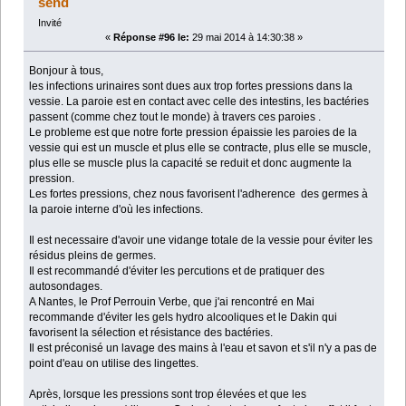
send
Invité
«
Réponse #96 le:
29 mai 2014 à 14:30:38 »
Bonjour à tous,
les infections urinaires sont dues aux trop fortes pressions dans la
vessie. La paroie est en contact avec celle des intestins, les bactéries
passent (comme chez tout le monde) à travers ces paroies .
Le probleme est que notre forte pression épaissie les paroies de la
vessie qui est un muscle et plus elle se contracte, plus elle se muscle,
plus elle se muscle plus la capacité se reduit et donc augmente la
pression.
Les fortes pressions, chez nous favorisent l'adherence des germes à
la paroie interne d'où les infections.
Il est necessaire d'avoir une vidange totale de la vessie pour éviter les
résidus pleins de germes.
Il est recommandé d'éviter les percutions et de pratiquer des
autosondages.
A Nantes, le Prof Perrouin Verbe, que j'ai rencontré en Mai
recommande d'éviter les gels hydro alcooliques et le Dakin qui
favorisent la sélection et résistance des bactéries.
Il est préconisé un lavage des mains à l'eau et savon et s'il n'y a pas de
point d'eau on utilise des lingettes.
Après, lorsque les pressions sont trop élevées et que les