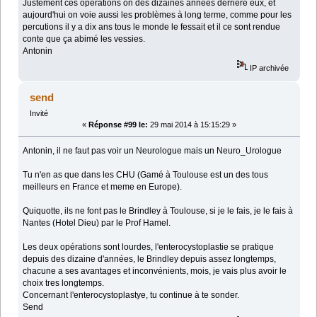
Justement ces opérations on des dizaines années derrière eux, et
aujourd'hui on voie aussi les problèmes à long terme, comme pour les
percutions il y a dix ans tous le monde le fessait et il ce sont rendue
conte que ça abimé les vessies.
Antonin
IP archivée
send
Invité
«
Réponse #99 le:
29 mai 2014 à 15:15:29 »
Antonin, il ne faut pas voir un Neurologue mais un Neuro_Urologue
Tu n'en as que dans les CHU (Gamé à Toulouse est un des tous
meilleurs en France et meme en Europe).
Quiquotte, ils ne font pas le Brindley à Toulouse, si je le fais, je le fais à
Nantes (Hotel Dieu) par le Prof Hamel.
Les deux opérations sont lourdes, l'enterocystoplastie se pratique
depuis des dizaine d'années, le Brindley depuis assez longtemps,
chacune a ses avantages et inconvénients, mois, je vais plus avoir le
choix tres longtemps.
Concernant l'enterocystoplastye, tu continue à te sonder.
Send