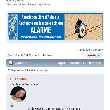
anneso
,
Jo
) »
Sujet:
infections urinaires à repétition
« précédent
suivant »
Pages:
1
...
6
7
[
8
]
9
10
...
12
En bas
IMPRIMER
Auteur
Sujet: infections urinaires
à repétition (Lu 287105 fois)
0 Membres et 1 Invité sur ce sujet
J.Solis
Membre de l'association
«
Réponse #116 le:
08 juillet 2014 à 13:30:45 »