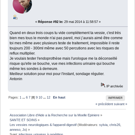
«
Réponse #92 le:
29 mai 2014 à 11:58:57 »
Quand en deux trois coups tu vide complètement ta vessie, c'est très
bien mes tous le monde n'ai pas pareil, moi j’aurais aimé être comme
toi mes même avec plusieurs teste de traitement, impossible il reste
toujours 200 - 300ml même avec 50 percutions avec les risques de
reflux multiplier.
Je voulais tester l'endoprothèse mais l'urologue me la déconseillé
risque qu'elle se bouche, vue mes infections urinaire qui bouche
même les sondes à demeure.
Meilleur solution pour moi pour l'instant, sondage régulier.
Antonin
IP archivée
Pages:
1
...
6
7
[
8
]
9
10
...
12
En haut
IMPRIMER
« précédent
suivant »
Association Libre d'Aide a la Recherche sur la Moelle Epiniere
»
SANTE ET SOINS
»
Les vessies neurologiques & l'appareil digestif
(Modérateurs:
sylvia
,
chris26
,
anneso
,
Jo
) »
Sujet:
infections urinaires à repétition