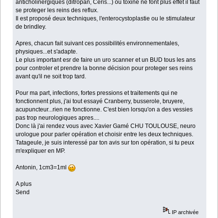
anticholinergiques (ditropan, Ceris...) ou toxine ne font plus effet il faut
se proteger les reins des reflux.
Il est proposé deux techniques, l'enterocystoplastie ou le stimulateur
de brindley.
Apres, chacun fait suivant ces possibilités environnementales,
physiques...et s'adapte.
Le plus important esr de faire un uro scanner et un BUD tous les ans
pour controler et prendre la bonne décision pour proteger ses reins
avant qu'il ne soit trop tard.
Pour ma part, infections, fortes pressions et traitements qui ne
fonctionnent plus, j'ai tout essayé Cranberry, busserole, bruyere,
acupuncteur...rien ne fonctionne. C'est bien lorsqu'on a des vessies
pas trop neurologiques apres....
Donc là j'ai rendez vous avec Xavier Gamé CHU TOULOUSE, neuro
urologue pour parler opération et choisir entre les deux techniques.
Tatageule, je suis interessé par ton avis sur ton opération, si tu peux
m'expliquer en MP.
Antonin, 1cm3=1ml
A plus
Send
IP archivée