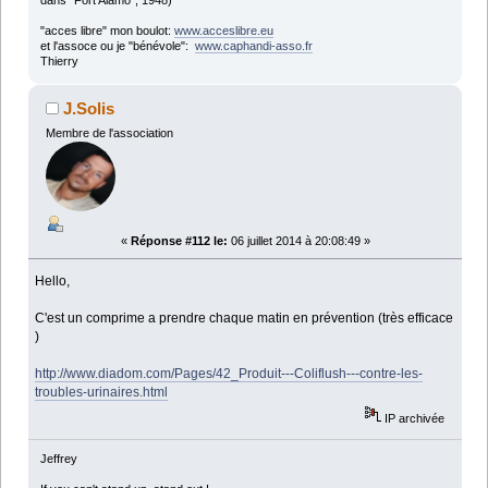
"acces libre" mon boulot:
www.acceslibre.eu
et l'assoce ou je "bénévole":
www.caphandi-asso.fr
Thierry
J.Solis
Membre de l'association
«
Réponse #112 le:
06 juillet 2014 à 20:08:49 »
Hello,
C'est un comprime a prendre chaque matin en prévention (très efficace
)
http://www.diadom.com/Pages/42_Produit---Coliflush---contre-les-
troubles-urinaires.html
IP archivée
Jeffrey