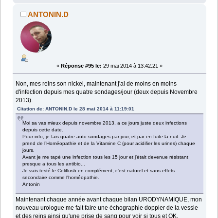
ANTONIN.D
«
Réponse #95 le:
29 mai 2014 à 13:42:21 »
Non, mes reins son nickel, maintenant j'ai de moins en moins
d'infection depuis mes quatre sondages/jour (deux depuis Novembre
2013):
Citation de: ANTONIN.D le 28 mai 2014 à 11:19:01
Moi sa vas mieux depuis novembre 2013, a ce jours juste deux infections
depuis cette date.
Pour info, je fais quatre auto-sondages par jour, et par en fuite la nuit. Je
prend de l’Homéopathie et de la Vitamine C (pour acidifier les urines) chaque
jours.
Avant je me tapé une infection tous les 15 jour et j'était devenue résistant
presque a tous les antibio...
Je vais testé le Coliflush en complément, c'est naturel et sans effets
secondaire comme l'homéopathie.
Antonin
Maintenant chaque année avant chaque bilan URODYNAMIQUE, mon
nouveau urologue me fait faire une échographie doppler de la vessie
et des reins ainsi qu'une prise de sang pour voir si tous et OK.