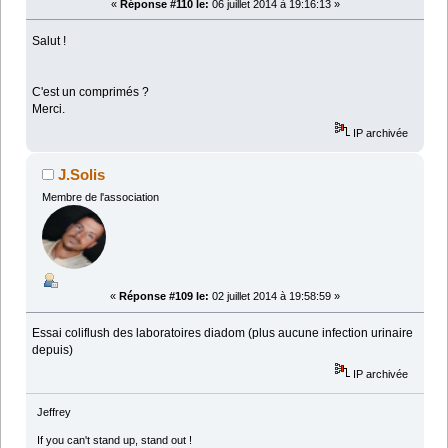
«
Réponse #110 le:
06 juillet 2014 à 19:16:13 »
Salut !
C'est un comprimés ?
Merci.
IP archivée
J.Solis
Membre de l'association
«
Réponse #109 le:
02 juillet 2014 à 19:58:59 »
Essai coliflush des laboratoires diadom (plus aucune infection urinaire
depuis)
IP archivée
Jeffrey
If you can't stand up, stand out !