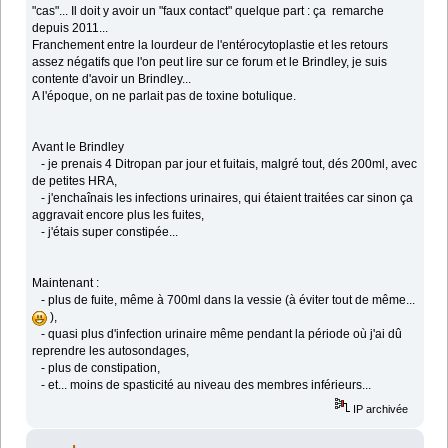
"cas"... Il doit y avoir un "faux contact" quelque part : ça remarche
depuis 2011...
Franchement entre la lourdeur de l'entérocytoplastie et les retours
assez négatifs que l'on peut lire sur ce forum et le Brindley, je suis
contente d'avoir un Brindley...
A l'époque, on ne parlait pas de toxine botulique.
Avant le Brindley
- je prenais 4 Ditropan par jour et fuitais, malgré tout, dés 200ml, avec
de petites HRA,
- j'enchaînais les infections urinaires, qui étaient traitées car sinon ça
aggravait encore plus les fuites,
- j'étais super constipée...
Maintenant :
- plus de fuite, même à 700ml dans la vessie (à éviter tout de même...
),
- quasi plus d'infection urinaire même pendant la période où j'ai dû
reprendre les autosondages,
- plus de constipation,
- et... moins de spasticité au niveau des membres inférieurs...
IP archivée