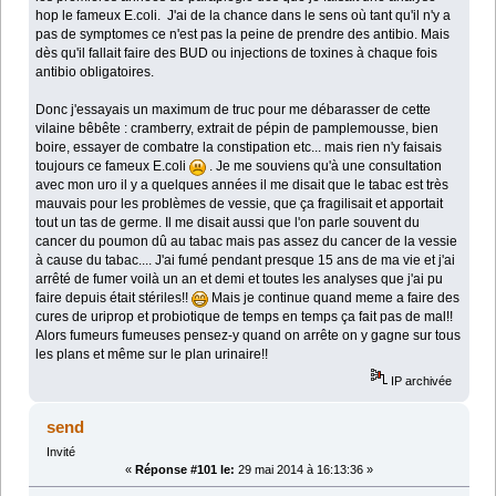
hop le fameux E.coli. J'ai de la chance dans le sens où tant qu'il n'y a
pas de symptomes ce n'est pas la peine de prendre des antibio. Mais
dès qu'il fallait faire des BUD ou injections de toxines à chaque fois
antibio obligatoires.
Donc j'essayais un maximum de truc pour me débarasser de cette
vilaine bêbête : cramberry, extrait de pépin de pamplemousse, bien
boire, essayer de combatre la constipation etc... mais rien n'y faisais
toujours ce fameux E.coli
. Je me souviens qu'à une consultation
avec mon uro il y a quelques années il me disait que le tabac est très
mauvais pour les problèmes de vessie, que ça fragilisait et apportait
tout un tas de germe. Il me disait aussi que l'on parle souvent du
cancer du poumon dû au tabac mais pas assez du cancer de la vessie
à cause du tabac.... J'ai fumé pendant presque 15 ans de ma vie et j'ai
arrêté de fumer voilà un an et demi et toutes les analyses que j'ai pu
faire depuis était stériles!!
Mais je continue quand meme a faire des
cures de uriprop et probiotique de temps en temps ça fait pas de mal!!
Alors fumeurs fumeuses pensez-y quand on arrête on y gagne sur tous
les plans et même sur le plan urinaire!!
IP archivée
send
Invité
«
Réponse #101 le:
29 mai 2014 à 16:13:36 »