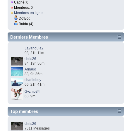
Caché: 0
Membres: 0
Membres en ligne
:
DotBot
Baidu (4)
Derniers Membres
Lavandula2
93j 21h 11m
chris26
84j 19h 56m
Arnaud
83j 9h 36m
charlieboy
66j 21h 41m
Gyzmo34
63j 9m
Top membres
chris26
7311 Messages