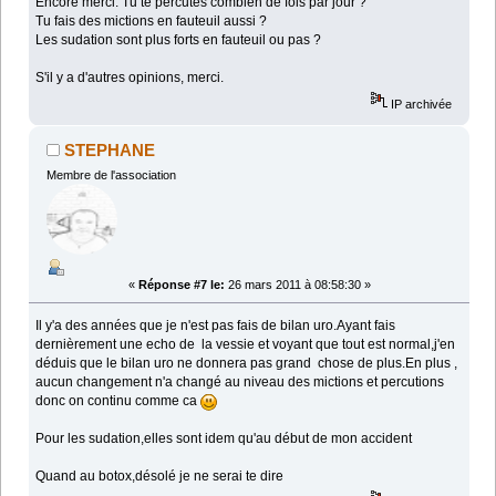
Encore merci. Tu te percutes combien de fois par jour ?
Tu fais des mictions en fauteuil aussi ?
Les sudation sont plus forts en fauteuil ou pas ?
S'il y a d'autres opinions, merci.
IP archivée
STEPHANE
Membre de l'association
«
Réponse #7 le:
26 mars 2011 à 08:58:30 »
Il y'a des années que je n'est pas fais de bilan uro.Ayant fais
dernièrement une echo de la vessie et voyant que tout est normal,j'en
déduis que le bilan uro ne donnera pas grand chose de plus.En plus ,
aucun changement n'a changé au niveau des mictions et percutions
donc on continu comme ca
Pour les sudation,elles sont idem qu'au début de mon accident
Quand au botox,désolé je ne serai te dire