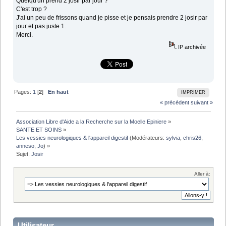
Quelqu'un prend 2 josir par jour ?
C'est trop ?
J'ai un peu de frissons quand je pisse et je pensais prendre 2 josir par
jour et pas juste 1.
Merci.
IP archivée
Pages:
1
[
2
]
En haut
IMPRIMER
« précédent
suivant »
Association Libre d'Aide a la Recherche sur la Moelle Epiniere
»
SANTE ET SOINS
»
Les vessies neurologiques & l'appareil digestif
(Modérateurs:
sylvia
,
chris26
,
anneso
,
Jo
) »
Sujet:
Josir
Aller à:
Utilisateur