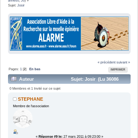
anneso
,
Jo
) »
Sujet:
Josir
« précédent
suivant »
Pages:
1
[
2
]
En bas
IMPRIMER
Auteur
Sujet: Josir (Lu 36086
fois)
0 Membres et 1 Invité sur ce sujet
STEPHANE
Membre de l'association
«
Réponse #9 le:
27 mars 2011 à 09:23:00 »