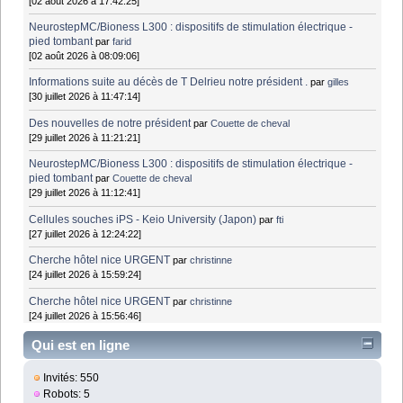
[02 août 2026 à 17:42:25]
NeurostepMC/Bioness L300 : dispositifs de stimulation électrique -
pied tombant
par
farid
[02 août 2026 à 08:09:06]
Informations suite au décès de T Delrieu notre président .
par
gilles
[30 juillet 2026 à 11:47:14]
Des nouvelles de notre président
par
Couette de cheval
[29 juillet 2026 à 11:21:21]
NeurostepMC/Bioness L300 : dispositifs de stimulation électrique -
pied tombant
par
Couette de cheval
[29 juillet 2026 à 11:12:41]
Cellules souches iPS - Keio University (Japon)
par
fti
[27 juillet 2026 à 12:24:22]
Cherche hôtel nice URGENT
par
christinne
[24 juillet 2026 à 15:59:24]
Cherche hôtel nice URGENT
par
christinne
[24 juillet 2026 à 15:56:46]
Qui est en ligne
Invités: 550
Robots: 5