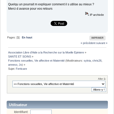
Quelqu un pourrait m expliquer comment il s utilise au mieux ?
Merci d avance pour vos retours
IP archivée
Pages: [
1
]
En haut
IMPRIMER
« précédent
suivant »
Association Libre d'Aide a la Recherche sur la Moelle Epiniere
»
SANTE ET SOINS
»
Fonctions sexuelles, Vie affective et Maternité
(Modérateurs:
sylvia
,
chris26
,
anneso
,
Jo
) »
Sujet:
Ferticare
Aller à:
Utilisateur
Identifiant: