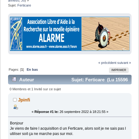
anneso
,
Jo
) »
Sujet:
Ferticare
« précédent
suivant »
Pages: [
1
]
En bas
IMPRIMER
Auteur
Sujet: Ferticare (Lu 15596
fois)
0 Membres et 1 Invité sur ce sujet
Jpinfi
«
Réponse #1 le:
26 septembre 2022 à 18:21:55 »
Bonjour
Je viens de faire l acquisition d un Ferticare, alors soit je ne sais pas l
utiliser soit ça ne marche pas sur moi.