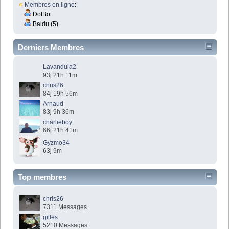
Membres en ligne
:
DotBot
Baidu (5)
Derniers Membres
Lavandula2
93j 21h 11m
chris26
84j 19h 56m
Arnaud
83j 9h 36m
charlieboy
66j 21h 41m
Gyzmo34
63j 9m
Top membres
chris26
7311 Messages
gilles
5210 Messages