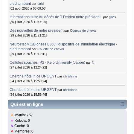
pied tombant
par
farid
[02 août 2026 à 08:09:06]
Informations suite au décès de T Delrieu notre président .
par
gilles
[30 juillet 2026 à 11:47:14]
Des nouvelles de notre président
par
Couette de cheval
[29 juillet 2026 à 11:21:21]
NeurostepMC/Bioness L300 : dispositifs de stimulation électrique -
pied tombant
par
Couette de cheval
[29 juillet 2026 à 11:12:41]
Cellules souches iPS - Keio University (Japon)
par
fti
[27 juillet 2026 à 12:24:22]
Cherche hôtel nice URGENT
par
christinne
[24 juillet 2026 à 15:59:24]
Cherche hôtel nice URGENT
par
christinne
[24 juillet 2026 à 15:56:46]
Qui est en ligne
Invités: 767
Robots: 6
Caché: 0
Membres: 0