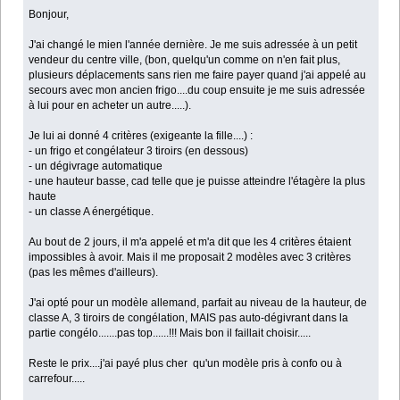
Bonjour,
J'ai changé le mien l'année dernière. Je me suis adressée à un petit
vendeur du centre ville, (bon, quelqu'un comme on n'en fait plus,
plusieurs déplacements sans rien me faire payer quand j'ai appelé au
secours avec mon ancien frigo....du coup ensuite je me suis adressée
à lui pour en acheter un autre.....).
Je lui ai donné 4 critères (exigeante la fille....) :
- un frigo et congélateur 3 tiroirs (en dessous)
- un dégivrage automatique
- une hauteur basse, cad telle que je puisse atteindre l'étagère la plus
haute
- un classe A énergétique.
Au bout de 2 jours, il m'a appelé et m'a dit que les 4 critères étaient
impossibles à avoir. Mais il me proposait 2 modèles avec 3 critères
(pas les mêmes d'ailleurs).
J'ai opté pour un modèle allemand, parfait au niveau de la hauteur, de
classe A, 3 tiroirs de congélation, MAIS pas auto-dégivrant dans la
partie congélo.......pas top......!!! Mais bon il faillait choisir.....
Reste le prix....j'ai payé plus cher qu'un modèle pris à confo ou à
carrefour.....