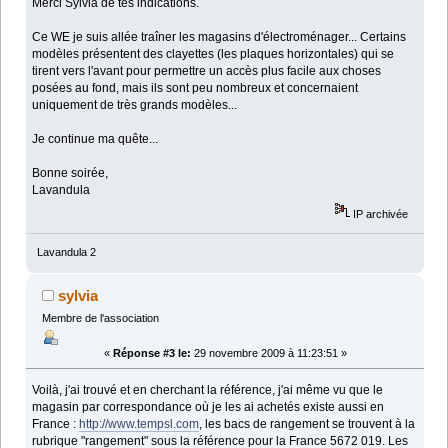
Merci Sylvia de tes indications.
Ce WE je suis allée traîner les magasins d'électroménager... Certains
modèles présentent des clayettes (les plaques horizontales) qui se
tirent vers l'avant pour permettre un accès plus facile aux choses
posées au fond, mais ils sont peu nombreux et concernaient
uniquement de très grands modèles...
Je continue ma quête...
Bonne soirée,
Lavandula
IP archivée
Lavandula 2
sylvia
Membre de l'association
«
Réponse #3 le:
29 novembre 2009 à 11:23:51 »
Voilà, j'ai trouvé et en cherchant la référence, j'ai même vu que le
magasin par correspondance où je les ai achetés existe aussi en
France :
http://www.tempsl.com
, les bacs de rangement se trouvent à la
rubrique "rangement" sous la référence pour la France 5672 019. Les