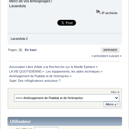
Merci de vos témoignages !
Lavandula
IP archivée
Lavandula 2
Pages: [
1
]
En haut
IMPRIMER
« précédent
suivant »
Association Libre d'Aide a la Recherche sur la Moelle Epiniere
»
LA VIE QUOTIDIENNE
»
Les équipements, les aides techniques
»
Aménagement de l'habitat et de l'entreprise
»
Sujet:
Des réfrigérateurs astucieux ?
Aller à:
Utilisateur