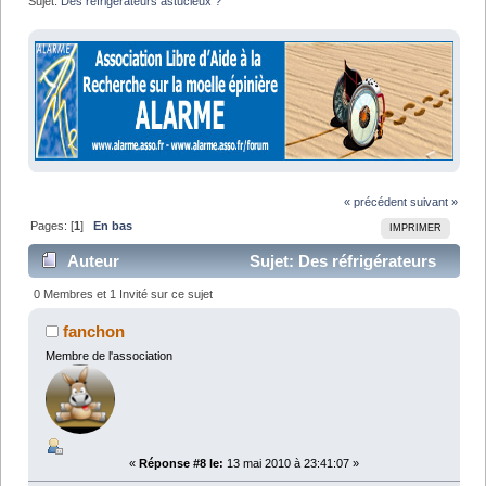
Sujet:
Des réfrigérateurs astucieux ?
« précédent
suivant »
Pages: [
1
]
En bas
IMPRIMER
Auteur
Sujet: Des réfrigérateurs
astucieux ? (Lu 13197 fois)
0 Membres et 1 Invité sur ce sujet
fanchon
Membre de l'association
«
Réponse #8 le:
13 mai 2010 à 23:41:07 »