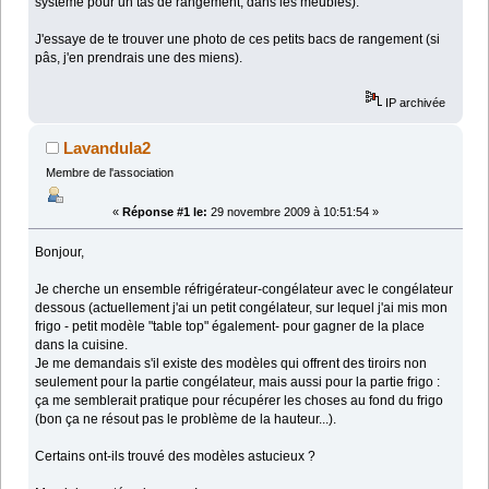
système pour un tas de rangement, dans les meubles).
J'essaye de te trouver une photo de ces petits bacs de rangement (si
pâs, j'en prendrais une des miens).
IP archivée
Lavandula2
Membre de l'association
«
Réponse #1 le:
29 novembre 2009 à 10:51:54 »
Bonjour,
Je cherche un ensemble réfrigérateur-congélateur avec le congélateur
dessous (actuellement j'ai un petit congélateur, sur lequel j'ai mis mon
frigo - petit modèle "table top" également- pour gagner de la place
dans la cuisine.
Je me demandais s'il existe des modèles qui offrent des tiroirs non
seulement pour la partie congélateur, mais aussi pour la partie frigo :
ça me semblerait pratique pour récupérer les choses au fond du frigo
(bon ça ne résout pas le problème de la hauteur...).
Certains ont-ils trouvé des modèles astucieux ?