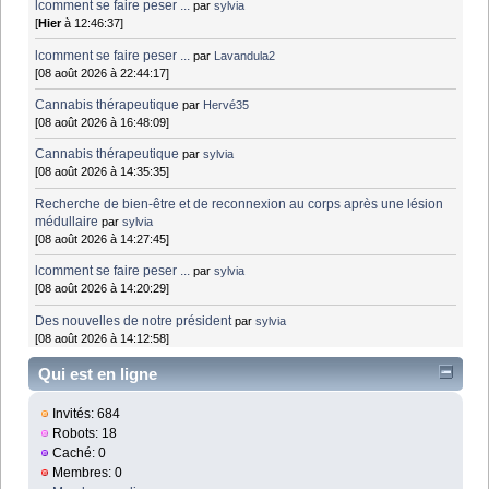
lcomment se faire peser ...
par
sylvia
[
Hier
à 12:46:37]
lcomment se faire peser ...
par
Lavandula2
[08 août 2026 à 22:44:17]
Cannabis thérapeutique
par
Hervé35
[08 août 2026 à 16:48:09]
Cannabis thérapeutique
par
sylvia
[08 août 2026 à 14:35:35]
Recherche de bien-être et de reconnexion au corps après une lésion
médullaire
par
sylvia
[08 août 2026 à 14:27:45]
lcomment se faire peser ...
par
sylvia
[08 août 2026 à 14:20:29]
Des nouvelles de notre président
par
sylvia
[08 août 2026 à 14:12:58]
Qui est en ligne
Invités: 684
Robots: 18
Caché: 0
Membres: 0