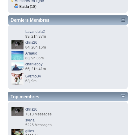
Membres en ligne
:
Baidu (18)
Derniers Membres
Lavandula2
93j 21h 37m
chris26
84j 20h 16m
Arnaud
83j 9h 36m
charlieboy
66j 21h 41m
Gyzmo34
63j 9m
Top membres
chris26
7313 Messages
sylvia
5226 Messages
gilles