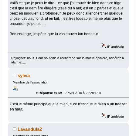
Voilà ce que je peux te dire....ce que j'ai trouvé de bien dans ce frigo,
c'est que la dernière étagère (celle du h aut) est en 2 parties et que je
peux en moduler la profondeur. Je peux donc aller chercher quelque
chose jusqu'au fond. Et en fait, il est très logeable, même plus que le
précédent je pense.....
Bon courage, j'espère que tu vas trouver ton bonheur.
IP archivée
Rejoignez-nous. Pour soutenir la recherche sur la moelle epiniere, adhérez à
alarme.....
sylvia
Membre de l'association
«
Réponse #7 le:
17 avril 2010 à 22:28:13 »
C'est le même principe que le mien, si ce n'est que le mien a un freezer
en haut.
IP archivée
Lavandula2