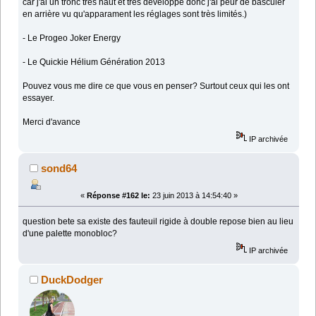
car j'ai un tronc très haut et très développé donc j'ai peur de basculer
en arrière vu qu'apparament les réglages sont très limités.)
- Le Progeo Joker Energy
- Le Quickie Hélium Génération 2013
Pouvez vous me dire ce que vous en penser? Surtout ceux qui les ont
essayer.
Merci d'avance
IP archivée
sond64
«
Réponse #162 le:
23 juin 2013 à 14:54:40 »
question bete sa existe des fauteuil rigide à double repose bien au lieu
d'une palette monobloc?
IP archivée
DuckDodger