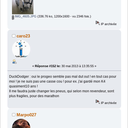
IMG_4605.JPG
(336.76 ko, 1200x1600 - vu 2346 fois.)
IP archivée
caro23
«
Réponse #152 le:
30 mai 2013 à 13:35:55 »
DuckDodger : oui le progeo semble pas mal dut out ! en tout cas pour
moi ! je ne suis pas une casse cou ! pour ex. j'ai gardé mon K4
quasiment10 ans !
Il me faudra juste changer les pneus, qui selon mon revendeur, sont
plus fragiles, pour des marathon
IP archivée
Marpo027