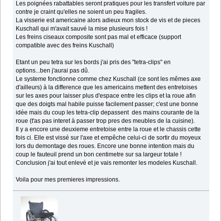
Les poignées rabattables seront pratiques pour les transfert voiture par
contre je craint qu'elles ne soient un peu fragiles.
La visserie est americaine alors adieux mon stock de vis et de pieces
Kuschall qui m'avait sauvé la mise plusieurs fois !
Les freins ciseaux composite sont pas mal et efficace (support
compatible avec des freins Kuschall)
Etant un peu tetra sur les bords j'ai pris des "tetra-clips" en
options...ben j'aurai pas dû.
Le systeme fonctionne comme chez Kuschall (ce sont les mêmes axe
d'ailleurs) à la difference que les americains mettent des entretoises
sur les axes pour laisser plus d'espace entre les clips et la roue afin
que des doigts mal habile puisse facilement passer; c'est une bonne
idée mais du coup les tetra-clip depassent des mains courante de la
roue (t'as pas interet à passer trop pres des meubles de la cuisine).
Il y a encore une deuxieme entretoise entre la roue et le chassis cette
fois ci. Elle est vissé sur l'axe et empêche celui-ci de sortir du moyeux
lors du demontage des roues. Encore une bonne intention mais du
coup le fauteuil prend un bon centimetre sur sa largeur totale !
Conclusion j'ai tout enlevé et je vais remonter les modeles Kuschall.
Voila pour mes premieres impressions.