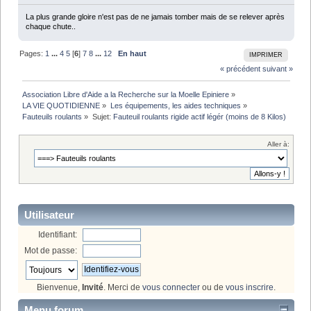
La plus grande gloire n'est pas de ne jamais tomber mais de se relever après
chaque chute..
Pages:
1
...
4
5
[
6
]
7
8
...
12
En haut
IMPRIMER
« précédent
suivant »
Association Libre d'Aide a la Recherche sur la Moelle Epiniere
»
LA VIE QUOTIDIENNE
»
Les équipements, les aides techniques
»
Fauteuils roulants
»
Sujet:
Fauteuil roulants rigide actif légér (moins de 8 Kilos)
Aller à:
Utilisateur
Identifiant:
Mot de passe:
Bienvenue,
Invité
. Merci de
vous connecter
ou de
vous inscrire
.
Menu forum