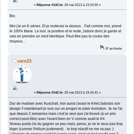
«
Réponse #143 le:
28 mai 2013 à 23:24:55 »
Bsr,
Moi j'ai un K-séries. Et je resterais la dessus... Fait comme moi, prend
le 100% titane. Le lool, la position et le reste, j'adore donc je garde et
vais en prendre un neuf identique. Peut être pas la coulur des
moyeux...
IP archivée
caro23
«
Réponse #142 le:
28 mai 2013 à 19:16:41 »
Dur de rivaliser avec Kuschall, moi aussi j'avais le K4et j'adorais son
design !! maintenant je suis sur un progeo le joker évolution. Je ne l'ai
que depuis 2 semaines mais c'est le seul que j'ai trouvé (à un prix
correct peut-être) avec l'avant bien en V comme avait le K4.
Niveau poids j'ai du gagner un peu mais, perso, je ne le veux pas trop
léger (comme l'hélium justement) : le trop réactif ne me va pas :)