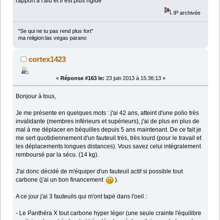
rapport a l'alu et il est plus rigide
IP archivée
"Se qui ne tu pas rend plus fort"
ma religion:las vegas parano
cortex1423
«
Réponse #163 le:
23 juin 2013 à 15:36:13 »
Bonjour à tous,
Je me présente en quelques mots : j'ai 42 ans, atteint d'une polio très
invalidante (membres inférieurs et supérieurs), j'ai de plus en plus de
mal à me déplacer en béquilles depuis 5 ans maintenant. De ce fait je
me sert quotidiennement d'un fauteuil très, très lourd (pour le travail et
les déplacements longues distances). Vous savez celui intégralement
remboursé par la sécu. (14 kg).
J'ai donc décidé de m'équiper d'un fauteuil actif si possible tout
carbone (j'ai un bon financement
).
A ce jour j'ai 3 fauteuils qui m'ont tapé dans l'oeil :
- Le Panthéra X tout carbone hyper léger (une seule crainte l'équilibre