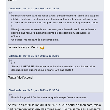
Citation de: stef le 01 juin 2013 à 13:36:56
Pour les cheveux dans les roues avant, personnellement j'utilise des scalpels
jetables: les lames sont tres fines et tres tranchantes.Je passe la lame sous
la "bobine" de cheveux, un coup de lame vers le haut et hop tout est coupé
!
Il faut juste prendre soin de ne pas envoyer la lame du coté des roulement
pour ne pas risquer d'abimer les joints de ces derniers.C'est rapide et
efficace.
Un scalpel me fait l'année sans probleme...
Je vais tester ça. Merci.
Citation de: stef le 01 juin 2013 à 13:36:56
(...)
Sinon, LA GROSSE difference entre les deux materiaux c'est l'absorbsion
des chocs bien superieur sur le titane...y'a pas photo !
Tout à fait d'accord.
Citation de: stef le 01 juin 2013 à 13:36:56
Pour la longevité il faudra attendre que le temps fasse son oeuvre...
Après 6 ans d'utilisation du Tilite ZRA, aucun souci de mon côté, mis à
part l'entretien fastidieux des roues avant. Je n'ai jamais eu à resserrer