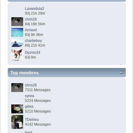
Lavandula2
93j 21h 29m
chris26
84j 19h 56m
Arnaud
83j 9h 36m
charlieboy
66j 21h 41m
Gyzmo34
63j 9m
Top membres
chris26
7311 Messages
sylvia
5224 Messages
gilles
5210 Messages
TDelrieu
4142 Messages
farid