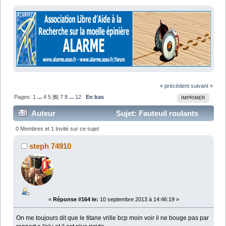
« précédent
suivant »
Pages:
1
...
4
5
[
6
]
7
8
...
12
En bas
IMPRIMER
Auteur
Sujet: Fauteuil roulants
rigide actif légér (moins de 8 Kilos) (Lu 303443 fois)
0 Membres et 1 Invité sur ce sujet
steph 74910
«
Réponse #164 le:
10 septembre 2013 à 14:46:19 »
On me toujours dit que le titane vrille bcp moin voir il ne bouge pas par