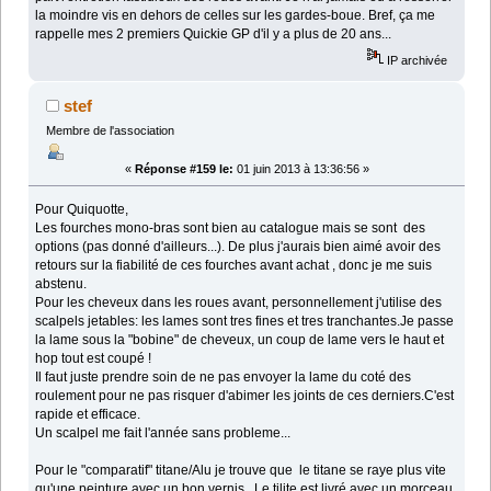
la moindre vis en dehors de celles sur les gardes-boue. Bref, ça me
rappelle mes 2 premiers Quickie GP d'il y a plus de 20 ans...
IP archivée
stef
Membre de l'association
«
Réponse #159 le:
01 juin 2013 à 13:36:56 »
Pour Quiquotte,
Les fourches mono-bras sont bien au catalogue mais se sont des
options (pas donné d'ailleurs...). De plus j'aurais bien aimé avoir des
retours sur la fiabilité de ces fourches avant achat , donc je me suis
abstenu.
Pour les cheveux dans les roues avant, personnellement j'utilise des
scalpels jetables: les lames sont tres fines et tres tranchantes.Je passe
la lame sous la "bobine" de cheveux, un coup de lame vers le haut et
hop tout est coupé !
Il faut juste prendre soin de ne pas envoyer la lame du coté des
roulement pour ne pas risquer d'abimer les joints de ces derniers.C'est
rapide et efficace.
Un scalpel me fait l'année sans probleme...
Pour le "comparatif" titane/Alu je trouve que le titane se raye plus vite
qu'une peinture avec un bon vernis . Le tilite est livré avec un morceau