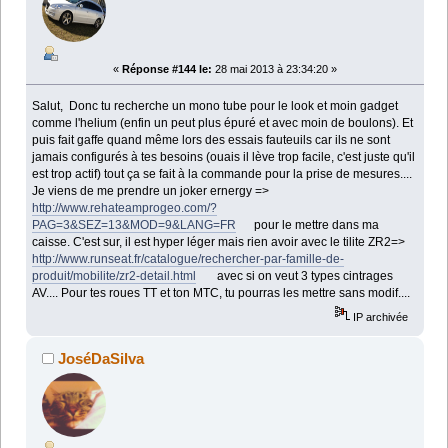
«
Réponse #144 le:
28 mai 2013 à 23:34:20 »
Salut, Donc tu recherche un mono tube pour le look et moin gadget
comme l'helium (enfin un peut plus épuré et avec moin de boulons). Et
puis fait gaffe quand même lors des essais fauteuils car ils ne sont
jamais configurés à tes besoins (ouais il lève trop facile, c'est juste qu'il
est trop actif) tout ça se fait à la commande pour la prise de mesures....
Je viens de me prendre un joker ernergy =>
http://www.rehateamprogeo.com/?
PAG=3&SEZ=13&MOD=9&LANG=FR
pour le mettre dans ma
caisse. C'est sur, il est hyper léger mais rien avoir avec le tilite ZR2=>
http://www.runseat.fr/catalogue/rechercher-par-famille-de-
produit/mobilite/zr2-detail.html
avec si on veut 3 types cintrages
AV.... Pour tes roues TT et ton MTC, tu pourras les mettre sans modif....
IP archivée
JoséDaSilva