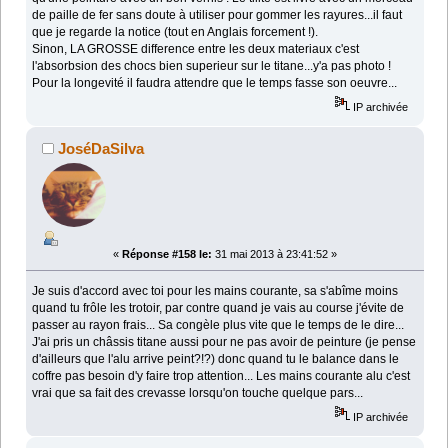
de paille de fer sans doute à utiliser pour gommer les rayures...il faut
que je regarde la notice (tout en Anglais forcement !).
Sinon, LA GROSSE difference entre les deux materiaux c'est
l'absorbsion des chocs bien superieur sur le titane...y'a pas photo !
Pour la longevité il faudra attendre que le temps fasse son oeuvre...
IP archivée
JoséDaSilva
«
Réponse #158 le:
31 mai 2013 à 23:41:52 »
Je suis d'accord avec toi pour les mains courante, sa s'abîme moins
quand tu frôle les trotoir, par contre quand je vais au course j'évite de
passer au rayon frais... Sa congèle plus vite que le temps de le dire...
J'ai pris un châssis titane aussi pour ne pas avoir de peinture (je pense
d'ailleurs que l'alu arrive peint?!?) donc quand tu le balance dans le
coffre pas besoin d'y faire trop attention... Les mains courante alu c'est
vrai que sa fait des crevasse lorsqu'on touche quelque pars...
IP archivée