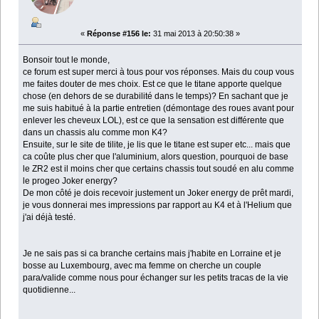
«
Réponse #156 le:
31 mai 2013 à 20:50:38 »
Bonsoir tout le monde,
ce forum est super merci à tous pour vos réponses. Mais du coup vous
me faites douter de mes choix. Est ce que le titane apporte quelque
chose (en dehors de se durabilité dans le temps)? En sachant que je
me suis habitué à la partie entretien (démontage des roues avant pour
enlever les cheveux LOL), est ce que la sensation est différente que
dans un chassis alu comme mon K4?
Ensuite, sur le site de tilite, je lis que le titane est super etc... mais que
ca coûte plus cher que l'aluminium, alors question, pourquoi de base
le ZR2 est il moins cher que certains chassis tout soudé en alu comme
le progeo Joker energy?
De mon côté je dois recevoir justement un Joker energy de prêt mardi,
je vous donnerai mes impressions par rapport au K4 et à l'Helium que
j'ai déjà testé.
Je ne sais pas si ca branche certains mais j'habite en Lorraine et je
bosse au Luxembourg, avec ma femme on cherche un couple
para/valide comme nous pour échanger sur les petits tracas de la vie
quotidienne...