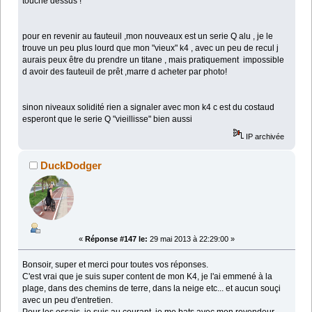
touché dessus !
pour en revenir au fauteuil ,mon nouveaux est un serie Q alu , je le
trouve un peu plus lourd que mon "vieux" k4 , avec un peu de recul j
aurais peux être du prendre un titane , mais pratiquement impossible
d avoir des fauteuil de prêt ,marre d acheter par photo!
sinon niveaux solidité rien a signaler avec mon k4 c est du costaud
esperont que le serie Q "vieillisse" bien aussi
IP archivée
DuckDodger
«
Réponse #147 le:
29 mai 2013 à 22:29:00 »
Bonsoir, super et merci pour toutes vos réponses.
C'est vrai que je suis super content de mon K4, je l'ai emmené à la
plage, dans des chemins de terre, dans la neige etc... et aucun souçi
avec un peu d'entretien.
Pour les essais, je suis au courant, je me bats avec mon revendeur