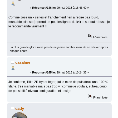
«
Réponse #146 le:
29 mai 2013 à 16:43:40 »
Comme José un k series et franchement rien à redire pas lourd,
maniable, classe (reprend un peu les lignes du k4) et surtout robuste je
le recommande vraiment !!!
IP archivée
La plus grande gloire n'est pas de ne jamais tomber mais de se relever après
chaque chute..
casaline
«
Réponse #145 le:
29 mai 2013 à 10:24:33 »
Je confirme, Tilite ZR hyper léger, j'ai le mien de puis deux ans, 100 %
titane, très maniable mais pas trop vif comme je voulais, et beaucoup
de possibilité niveau configuration et design.
IP archivée
cady