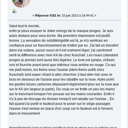
«
Réponse #161 le:
15 juin 2013 à 16:44:41 »
Salut tout le monde,
enfin je peux essayer le Joker energy de le marque progeo. Je suis
assis dedans pour vous écrire. Ma première impression est plutôt
bonne. La sensation de solidité/rigidité est là, je m'y sentirais en
confiance pour un franchissement de trottoir par ex. J'ai fait un transfert
dans ma voiture, aucun souci et il est vraiment léger; j'ai carrément
senti la différence avec mon K4 de chez Kuschall. Les roues (standard
progeo je pense) sont aussi très légères. Le look est sympa, châssis
noir et fourche avant ainsi que intérieur roue arrière en rouge. Ce qui
me plaît moins, les freins sous l'assise (idem freins actifs chez
Kuschall) sont super chiant à aller chercher, il faut aller loin avec le
bras en dessous de l'assise pour les rabattre sur la roue. Autre point
les gardes boues carbones dépassent légèrement plus sur la roue que
sur le K4 (en largeur je parle). Du coup on se frotte un peu les mains
sur le tranchant lorsque l'on pousse sur les mains courantes. Enfin il
n'y à pas de blocage du dossier lorsqu'il est rabattu sur l'assise... En
fait quand j'ai porté le fauteuil pour le poser sur le siège passager,
l'assise s'est remise en place d'un coup car le fauteuil est à l'envers
dans le mouvement.