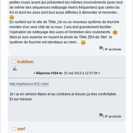
petites roues avant qui présentent les mêmes inconvénients (avec tout
de même des séquences nettoyage moins fréquentes) que celles du
K4 et dont les axes sont tout aussi difficiles à démonter et remonter...
En surfant sur le site de Tilite, j'ai vu un nouveau système de fourche
montée d'un seul côté de la roue. Cela doit grandement faciliter
l'opération de nettoyage des axes et l'entretien des roulements.
Mais je suis surprise en voyant la photo du Tilite ZRA de Stef : le
système de fourche est identique au mien...
IP archivée
trublion
«
Réponse #154 le:
31 mai 2013 à 12:37:58 »
http://rgkfrance.fr/11.html
Je l ai en version titane et au contraire je trouve ça tres confortable.
Et sur mesure.
IP archivée
stef