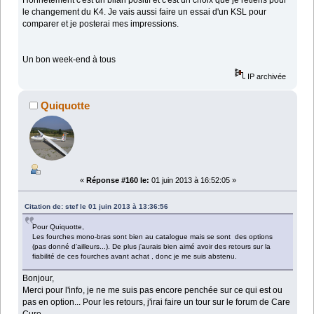
Honnêtement c'est un bilan positif et c'est un choix que je retiens pour
le changement du K4. Je vais aussi faire un essai d'un KSL pour
comparer et je posterai mes impressions.
Un bon week-end à tous
IP archivée
Quiquotte
«
Réponse #160 le:
01 juin 2013 à 16:52:05 »
Citation de: stef le 01 juin 2013 à 13:36:56
Pour Quiquotte,
Les fourches mono-bras sont bien au catalogue mais se sont des options
(pas donné d'ailleurs...). De plus j'aurais bien aimé avoir des retours sur la
fiabilité de ces fourches avant achat , donc je me suis abstenu.
Bonjour,
Merci pour l'info, je ne me suis pas encore penchée sur ce qui est ou
pas en option... Pour les retours, j'irai faire un tour sur le forum de Care
Cure...