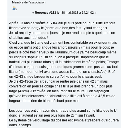
Membre de l'association
«
Réponse #153 le:
30 mai 2013 à 14:24:02 »
Après 13 ans de fidélité aux K4 alu je suis parti pour un Tilite zra tout
titane avec spinergy lx (parce que bon,des fois...y faut changer) .
Je l'ai reçu il y a quelques jours et je me rend compte à quel point on
s'habitue aux habitudes !
C'est vrai que le titane est vraiment très confortable en extérieur (mais
où est ce qu'ils ont planqué les amortisseurs ?) mais pour le coup je
perds le côté très nerveux de l'aluminium que j'aime beaucoup même
s'il est plus "tape-cul". Du coup, on a presque l'impression que le
fauteuil est plus lourd alors qu'il fait strictement le même poids; Etrange
d'ailleurs car je pensais gratter quelques grammes en passant au tout
titane (mon dernier k4 avait une assise titane et un chassis Alu). Bref
en 42-43 cm de largeur je suis à 7,4 kg pour le chassis seul.
Je dis 42-43cm de largeur car je rentre pile dans un 42 cm mais
conversion en pouces oblige chez tilite je dois prendre un poil plus
large (43cm). A l'arrivée, en mesurant sur le fauteuil on s'aperçoit
qu'avec les tolerances de fabrication le tilite est à peine a 42,5 cm de
largeur...donc rien de bien méchant pour moi.
Les potences ont un rayon de cintrage plus grand sur le tilite que le k4
donc le fauteuil est un peu plus long de 2cm sur l'avant.
Le systeme de verouillage du dossier est sympa et j'espere qu'il durera
dans le temps.