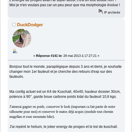
L'énergie de progeo avait l'ai super aussi, c'est un tout soudé non ?
Moi je n'en voulais pas car un peu peur que ma morphologie évolue !
IP archivée
DuckDodger
«
Réponse #141 le:
28 mai 2013 à 17:27:21 »
Bonjour tout le monde, paraplégique depuis 3 ans et demi, je souhaite
changer mon 1er fauteuil et je cherche des retours d'exp sur des
fauteuils.
Ma config actuel est un K4 de Kuschall, 40x40, hauteur dossier 30cm,
potence à 90°, garde boue carbone poids total du fauteuil 10,6 kgs.
J'aimerai gagner en poids, conserver le look (important ca fait partie de notre
silhouette pour moi) et conserver le matos déjà acquis (module tout chemin
magellan et roue mountain bike).
J'ai repéré le helium, le joker energy de progeo et le ksl de kuschall.