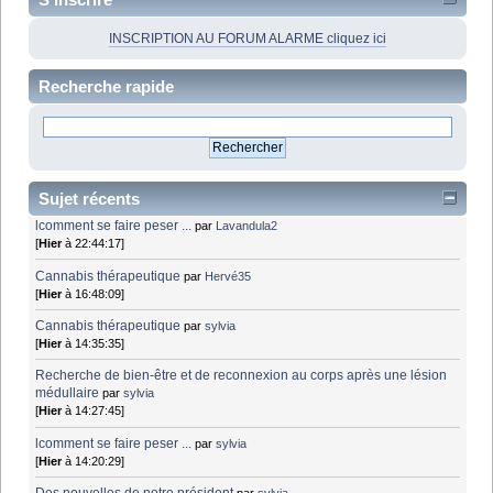
INSCRIPTION AU FORUM ALARME cliquez ici
Recherche rapide
Sujet récents
lcomment se faire peser ...
par
Lavandula2
[
Hier
à 22:44:17]
Cannabis thérapeutique
par
Hervé35
[
Hier
à 16:48:09]
Cannabis thérapeutique
par
sylvia
[
Hier
à 14:35:35]
Recherche de bien-être et de reconnexion au corps après une lésion
médullaire
par
sylvia
[
Hier
à 14:27:45]
lcomment se faire peser ...
par
sylvia
[
Hier
à 14:20:29]