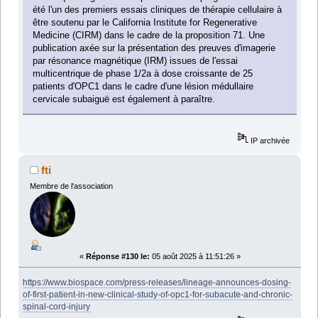
été l'un des premiers essais cliniques de thérapie cellulaire à
être soutenu par le California Institute for Regenerative
Medicine (CIRM) dans le cadre de la proposition 71. Une
publication axée sur la présentation des preuves d'imagerie
par résonance magnétique (IRM) issues de l'essai
multicentrique de phase 1/2a à dose croissante de 25
patients d'OPC1 dans le cadre d'une lésion médullaire
cervicale subaiguë est également à paraître.
IP archivée
fti
Membre de l'association
«
Réponse #130 le:
05 août 2025 à 11:51:26 »
https://www.biospace.com/press-releases/lineage-announces-dosing-
of-first-patient-in-new-clinical-study-of-opc1-for-subacute-and-chronic-
spinal-cord-injury