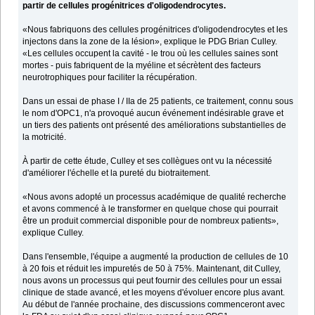
partir de cellules progénitrices d'oligodendrocytes.
«Nous fabriquons des cellules progénitrices d'oligodendrocytes et les
injectons dans la zone de la lésion», explique le PDG Brian Culley.
«Les cellules occupent la cavité - le trou où les cellules saines sont
mortes - puis fabriquent de la myéline et sécrètent des facteurs
neurotrophiques pour faciliter la récupération.
Dans un essai de phase I / IIa de 25 patients, ce traitement, connu sous
le nom d'OPC1, n'a provoqué aucun événement indésirable grave et
un tiers des patients ont présenté des améliorations substantielles de
la motricité.
À partir de cette étude, Culley et ses collègues ont vu la nécessité
d'améliorer l'échelle et la pureté du biotraitement.
«Nous avons adopté un processus académique de qualité recherche
et avons commencé à le transformer en quelque chose qui pourrait
être un produit commercial disponible pour de nombreux patients»,
explique Culley.
Dans l'ensemble, l'équipe a augmenté la production de cellules de 10
à 20 fois et réduit les impuretés de 50 à 75%. Maintenant, dit Culley,
nous avons un processus qui peut fournir des cellules pour un essai
clinique de stade avancé, et les moyens d'évoluer encore plus avant.
Au début de l'année prochaine, des discussions commenceront avec