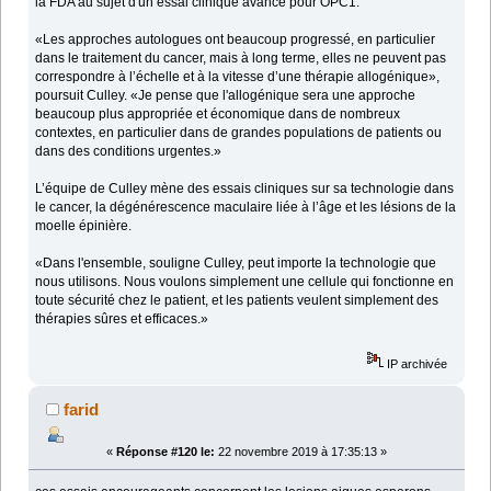
la FDA au sujet d'un essai clinique avancé pour OPC1.
«Les approches autologues ont beaucoup progressé, en particulier
dans le traitement du cancer, mais à long terme, elles ne peuvent pas
correspondre à l’échelle et à la vitesse d’une thérapie allogénique»,
poursuit Culley. «Je pense que l'allogénique sera une approche
beaucoup plus appropriée et économique dans de nombreux
contextes, en particulier dans de grandes populations de patients ou
dans des conditions urgentes.»
L’équipe de Culley mène des essais cliniques sur sa technologie dans
le cancer, la dégénérescence maculaire liée à l’âge et les lésions de la
moelle épinière.
«Dans l'ensemble, souligne Culley, peut importe la technologie que
nous utilisons. Nous voulons simplement une cellule qui fonctionne en
toute sécurité chez le patient, et les patients veulent simplement des
thérapies sûres et efficaces.»
IP archivée
farid
«
Réponse #120 le:
22 novembre 2019 à 17:35:13 »