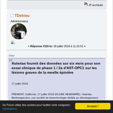
IP archivée
TDelrieu
Administrateur
«
Réponse #115 le:
28 juillet 2018 à 11:15:51 »
Citer
Asterias fournit des données sur six mois pour son
essai clinique de phase 1 / 2a d'AST-OPC1 sur les
lésions graves de la moelle épinière
17 juillet 2018
FREMONT, Californie, 17 juillet 2018 (GLOBE NEWSWIRE) - Asterias
Biotherapeutics, une société de biotechnologie dédiée au développement
de thérapies cellulaires pour traiter les maladies neurologiques associées à la
Ce Forum utilise des cookies pour faciliter votre navigation.
démyélinisation et aux immunothérapies cellulaires pour traiter le cancer, a
Accepter !
Informations
fourni aujourd'hui des données supplémentaires de l'étude SCiStar Phase 1
/ 2a en cours de la Société visant à évaluer l'innocuité et l'efficacité