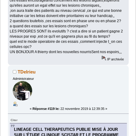
ces essais encourageants concernent les lesions aigues,esperons
qu'elles auront un egal effet sur les lesions chroniques,,
,ion aura traite des patients au niveau cervical ,ce qui est une bonne
initiative car les tetras doivent etre prioritaires vu leur handicap,,
2 questions toutefois ,ces essais sont en phase une ou en phase 2?
a quand des essais sur les lesions chroniques?
LES PROGRES SONT ils evolutifs ? c'est a dire si un patient gagne 2
niveaux par exp ,est ce qu'il en gagnera plus au fil du temps?
quel est le mode operatoire de ces essais ,comment injecte t_on ces
cellules opc?
UN BONJOUR A thierry dont les nouvelles nourrisSent nos espoirs,,,
IP archivée
TDelrieu
Administrateur
«
Réponse #119 le:
22 novembre 2019 à 12:39:35 »
Citer
LINEAGE CELL THERAPEUTICS PUBLIE MISE À JOUR
SUR L'ÉTUDE CLINIQUE SCISTAR ET LE PROGRAMME