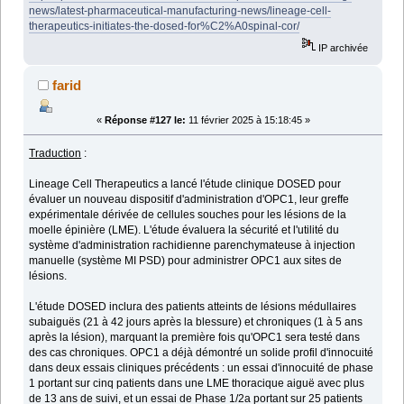
news/latest-pharmaceutical-manufacturing-news/lineage-cell-
therapeutics-initiates-the-dosed-for%C2%A0spinal-cor/
IP archivée
farid
«
Réponse #127 le:
11 février 2025 à 15:18:45 »
Traduction
:
Lineage Cell Therapeutics a lancé l'étude clinique DOSED pour
évaluer un nouveau dispositif d'administration d'OPC1, leur greffe
expérimentale dérivée de cellules souches pour les lésions de la
moelle épinière (LME). L'étude évaluera la sécurité et l'utilité du
système d'administration rachidienne parenchymateuse à injection
manuelle (système MI PSD) pour administrer OPC1 aux sites de
lésions.
L'étude DOSED inclura des patients atteints de lésions médullaires
subaiguës (21 à 42 jours après la blessure) et chroniques (1 à 5 ans
après la lésion), marquant la première fois qu'OPC1 sera testé dans
des cas chroniques. OPC1 a déjà démontré un solide profil d'innocuité
dans deux essais cliniques précédents : un essai d'innocuité de phase
1 portant sur cinq patients dans une LME thoracique aiguë avec plus
de 13 ans de suivi, et un essai de Phase 1/2a portant sur 25 patients