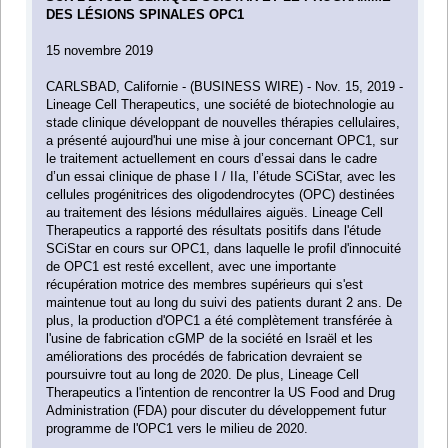
DES LÉSIONS SPINALES OPC1
15 novembre 2019
CARLSBAD, Californie - (BUSINESS WIRE) - Nov. 15, 2019 -
Lineage Cell Therapeutics, une société de biotechnologie au
stade clinique développant de nouvelles thérapies cellulaires,
a présenté aujourd'hui une mise à jour concernant OPC1, sur
le traitement actuellement en cours d’essai dans le cadre
d’un essai clinique de phase I / IIa, l’étude SCiStar, avec les
cellules progénitrices des oligodendrocytes (OPC) destinées
au traitement des lésions médullaires aiguës. Lineage Cell
Therapeutics a rapporté des résultats positifs dans l'étude
SCiStar en cours sur OPC1, dans laquelle le profil d'innocuité
de OPC1 est resté excellent, avec une importante
récupération motrice des membres supérieurs qui s'est
maintenue tout au long du suivi des patients durant 2 ans. De
plus, la production d'OPC1 a été complètement transférée à
l'usine de fabrication cGMP de la société en Israël et les
améliorations des procédés de fabrication devraient se
poursuivre tout au long de 2020. De plus, Lineage Cell
Therapeutics a l'intention de rencontrer la US Food and Drug
Administration (FDA) pour discuter du développement futur
programme de l'OPC1 vers le milieu de 2020.