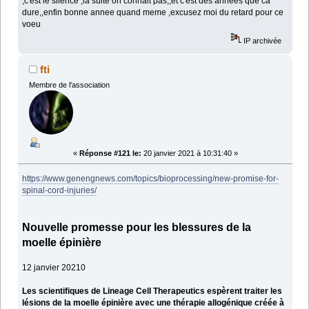
,c'est le silence ,la suite on connait pas,,et c'est des annees que ca
dure,,enfin bonne annee quand meme ,excusez moi du retard pour ce
voeu
IP archivée
fti
Membre de l'association
«
Réponse #121 le:
20 janvier 2021 à 10:31:40 »
https://www.genengnews.com/topics/bioprocessing/new-promise-for-
spinal-cord-injuries/
Nouvelle promesse pour les blessures de la
moelle épinière
12 janvier 20210
Les scientifiques de Lineage Cell Therapeutics espèrent traiter les
lésions de la moelle épinière avec une thérapie allogénique créée à