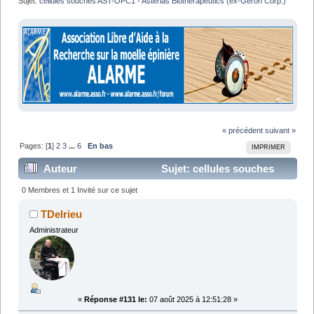
Sujet:
cellules souches AST-OPC1 - Asterias Biotherapeutics (ex-Geron Corp.)
« précédent
suivant »
Pages: [
1
]
2
3
...
6
En bas
IMPRIMER
Auteur
Sujet: cellules souches
AST-OPC1 - Asterias Biotherapeutics (ex-Geron
0 Membres et 1 Invité sur ce sujet
Corp.) (Lu 228857 fois)
TDelrieu
Administrateur
«
Réponse #131 le:
07 août 2025 à 12:51:28 »