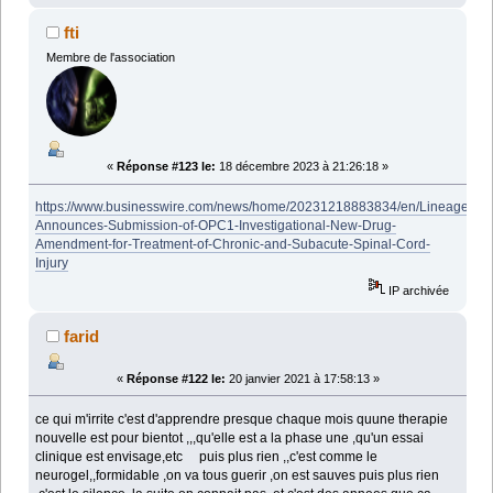
fti
Membre de l'association
«
Réponse #123 le:
18 décembre 2023 à 21:26:18 »
https://www.businesswire.com/news/home/20231218883834/en/Lineage-
Announces-Submission-of-OPC1-Investigational-New-Drug-
Amendment-for-Treatment-of-Chronic-and-Subacute-Spinal-Cord-
Injury
IP archivée
farid
«
Réponse #122 le:
20 janvier 2021 à 17:58:13 »
ce qui m'irrite c'est d'apprendre presque chaque mois quune therapie
nouvelle est pour bientot ,,,qu'elle est a la phase une ,qu'un essai
clinique est envisage,etc puis plus rien ,,c'est comme le
neurogel,,formidable ,on va tous guerir ,on est sauves puis plus rien