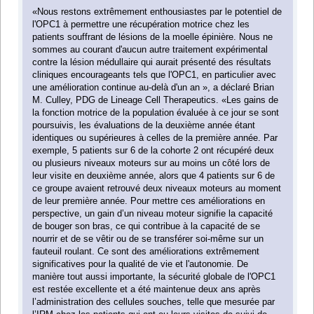
«Nous restons extrêmement enthousiastes par le potentiel de
l'OPC1 à permettre une récupération motrice chez les
patients souffrant de lésions de la moelle épinière. Nous ne
sommes au courant d'aucun autre traitement expérimental
contre la lésion médullaire qui aurait présenté des résultats
cliniques encourageants tels que l'OPC1, en particulier avec
une amélioration continue au-delà d'un an », a déclaré Brian
M. Culley, PDG de Lineage Cell Therapeutics. «Les gains de
la fonction motrice de la population évaluée à ce jour se sont
poursuivis, les évaluations de la deuxième année étant
identiques ou supérieures à celles de la première année. Par
exemple, 5 patients sur 6 de la cohorte 2 ont récupéré deux
ou plusieurs niveaux moteurs sur au moins un côté lors de
leur visite en deuxième année, alors que 4 patients sur 6 de
ce groupe avaient retrouvé deux niveaux moteurs au moment
de leur première année. Pour mettre ces améliorations en
perspective, un gain d’un niveau moteur signifie la capacité
de bouger son bras, ce qui contribue à la capacité de se
nourrir et de se vêtir ou de se transférer soi-même sur un
fauteuil roulant. Ce sont des améliorations extrêmement
significatives pour la qualité de vie et l'autonomie. De
manière tout aussi importante, la sécurité globale de l'OPC1
est restée excellente et a été maintenue deux ans après
l’administration des cellules souches, telle que mesurée par