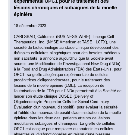
expérimental OPC1 pour le traitement des
lésions chroniques et subaiguës de la moelle
épinière
18 décembre 2023
CARLSBAD, Californie--(BUSINESS WIRE)--Lineage Cell
Therapeutics, Inc. (NYSE American et TASE : LCTX), une
société de biotechnologie au stade clinique développant des
thérapies cellulaires allogéniques pour des besoins médicaux
non satisfaits, a annoncé aujourd'hui que la Société avait
soumis une Modification de l'Investigational New Drug (INDa)
à la Food and Drug Administration (FDA) des États-Unis, pour
OPC1, sa greffe allogénique expérimentale de cellules
progénitrices d'oligodendrocytes, pour le traitement des
lésions de la moelle épinière (LME). La réception de
l'autorisation de la FDA pour l'INDa permettrait à la Société de
lancer son étude clinique DOSED (Delivery of
Oligodendrocyte Progenitor Cells for Spinal Cord Injury:
Évaluation d'un nouveau dispositif), pour évaluer la sécurité
et l'utilité d'un nouveau dispositif d'administration de la moelle
épinière dans les deux cas. patients atteints de lésions
médullaires subaiguës et chroniques. La greffe de cellules
OPC1 est conçue pour remplacer ou soutenir les cellules
absentes ou dysfonctionnelles en raison d'une blessure