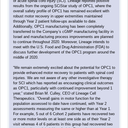
of acute spinal cord injury (SCI). Lineage reported positive
results from the ongoing SCiStar study of OPC1, where the
overall safety profile of OPC1 has remained excellent with
robust motor recovery in upper extremities maintained
through Year 2 patient follow-ups available to date.
Additionally, OPC1 manufacturing has been completely
transferred to the Company’s cGMP manufacturing facility in
Israel and manufacturing process improvements are planned
to continue throughout 2020. Moreover, Lineage intends to
meet with the U.S. Food and Drug Administration (FDA) to
discuss further development of the OPC1 program around the
middle of 2020.
“We remain extremely excited about the potential for OPC1 to
provide enhanced motor recovery to patients with spinal cord
injuries. We are not aware of any other investigative therapy
for SCI which has reported as encouraging clinical outcomes
as OPC1, particularly with continued improvement beyond 1
year,” stated Brian M. Culley, CEO of Lineage Cell
Therapeutics. “Overall gains in motor function for the
population assessed to date have continued, with Year 2
assessments measuring the same or higher than at Year 1.
For example, 5 out of 6 Cohort 2 patients have recovered two
or more motor levels on at least one side as of their Year 2
visit whereas 4 of 6 patients in this group had recovered two