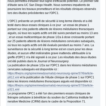
nous permettra d'étudier tout signe d'efficacité potentiel. Le premier site
d'étude sera UC San Diego Health. Nous sommes impatients de
poursuivre les travaux prometteurs et les résultats cliniques observés
lors des études précédentes sur l'OPC1.
L'OPC1 présente un profil de sécurité à long terme étendu et a été
testé dans deux essais cliniques à ce jour : un essai de phase 1
portant sur cinq patients atteints de lésions médullaires thoraciques
aiguës, où tous les sujets actifs ont été suivis pendant au moins 13 ans
; et un essai multicentrique de phase 1/2a à dose croissante portant
sur 25 patients atteints de lésions médullaires cervicales subaiguës,
où tous les sujets actifs ont été évalués pendant au moins 7 ans. La
surveillance de la sécurité à long terme est en cours pour les deux
études, et aucun effet indésirable grave inattendu attribuable à la
greffe d'OPC1 n'a été signalé à ce jour. Les résultats des deux études
ont été publiés dans le
Journal of Neurosurgery
.
La publication de phase 1/2a sur l'OPC1 dans les lésions médullaires
cervicales subaiguës est disponible ici :
https://thejns.org/spine/view/journals/j-neurosurg-spine/37/6/article-
p812.xml
et la publication de l'étude clinique de phase 1 sur l'OPC1
dans les lésions médullaires thoraciques aiguës est disponible ici :
https://thejns.org/spine/view/journals/j-neurosurg-spine/37/3/article-
p321.xml
Le programme OPC1 a été l'un des premiers essais cliniques de
thérapie cellulaire à bénéficier du soutien du California Institute for
nerative Medicine (CIRM) dans le cadre de la Proposition 71.