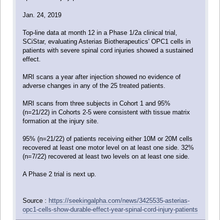
Jan. 24, 2019
Top-line data at month 12 in a Phase 1/2a clinical trial,
SCiStar, evaluating Asterias Biotherapeutics' OPC1 cells in
patients with severe spinal cord injuries showed a sustained
effect.
MRI scans a year after injection showed no evidence of
adverse changes in any of the 25 treated patients.
MRI scans from three subjects in Cohort 1 and 95%
(n=21/22) in Cohorts 2-5 were consistent with tissue matrix
formation at the injury site.
95% (n=21/22) of patients receiving either 10M or 20M cells
recovered at least one motor level on at least one side. 32%
(n=7/22) recovered at least two levels on at least one side.
A Phase 2 trial is next up.
Source :
https://seekingalpha.com/news/3425535-asterias-
opc1-cells-show-durable-effect-year-spinal-cord-injury-patients