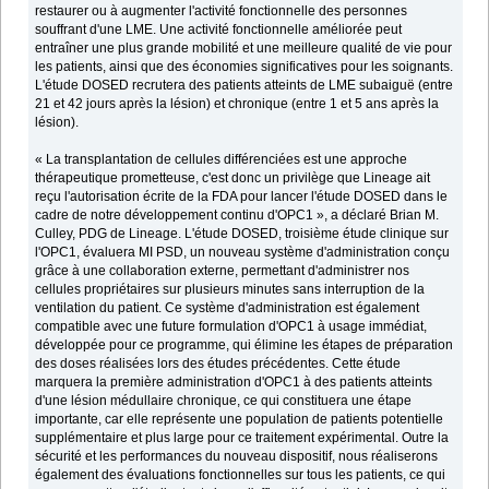
restaurer ou à augmenter l'activité fonctionnelle des personnes
souffrant d'une LME. Une activité fonctionnelle améliorée peut
entraîner une plus grande mobilité et une meilleure qualité de vie pour
les patients, ainsi que des économies significatives pour les soignants.
L'étude DOSED recrutera des patients atteints de LME subaiguë (entre
21 et 42 jours après la lésion) et chronique (entre 1 et 5 ans après la
lésion).
« La transplantation de cellules différenciées est une approche
thérapeutique prometteuse, c'est donc un privilège que Lineage ait
reçu l'autorisation écrite de la FDA pour lancer l'étude DOSED dans le
cadre de notre développement continu d'OPC1 », a déclaré Brian M.
Culley, PDG de Lineage. L'étude DOSED, troisième étude clinique sur
l'OPC1, évaluera MI PSD, un nouveau système d'administration conçu
grâce à une collaboration externe, permettant d'administrer nos
cellules propriétaires sur plusieurs minutes sans interruption de la
ventilation du patient. Ce système d'administration est également
compatible avec une future formulation d'OPC1 à usage immédiat,
développée pour ce programme, qui élimine les étapes de préparation
des doses réalisées lors des études précédentes. Cette étude
marquera la première administration d'OPC1 à des patients atteints
d'une lésion médullaire chronique, ce qui constituera une étape
importante, car elle représente une population de patients potentielle
supplémentaire et plus large pour ce traitement expérimental. Outre la
sécurité et les performances du nouveau dispositif, nous réaliserons
également des évaluations fonctionnelles sur tous les patients, ce qui