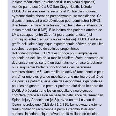
lésions médullaires : évaluation d'un nouveau dispositif)
menée par la société à UC San Diego Health. L'étude
DOSED vise à évaluer la sécurité et l'utilité d'un nouveau
système d'administration parenchymateuse rachidienne. Ce
dispositif innovant a été développé pour administrer l'OPC1
directement au site de la lésion chez les patients atteints de
lésion médullaire (LME). Elle inclura des patients atteints de
LME subaiguë (entre 21 et 42 jours après la lésion) et
chronique (entre 1 et 5 ans après la lésion). L'OPC1 est une
greffe cellulaire allogénique expérimentale dérivée de cellules
souches, composée de cellules progénitrices
d'oligodendrocytes. L'OPC1 est conçu pour remplacer ou
soutenir les cellules de la moelle épinière lésée, absentes ou
dysfonctionnelles suite à un traumatisme, et vise à restaurer
ou à augmenter l'activité fonctionnelle des personnes
atteintes d'une LME. Une meilleure activité fonctionnelle peut
entraîner une plus grande mobilité et une meilleure qualité de
vie pour les patients, ainsi que des économies significatives
pour les soignants. Le premier patient traité dans le cadre de
DOSED présentait une lésion médullaire neurologique
complète (grade A selon l'échelle de déficience de l'American
Spinal Injury Association [AIS]), avec un seul niveau de
lésion neurologique (NLI) de T1 à T10. Le nouveau système
d'administration rachidienne a permis d'administrer avec
succès l'injection unique prévue de 10 millions de cellules