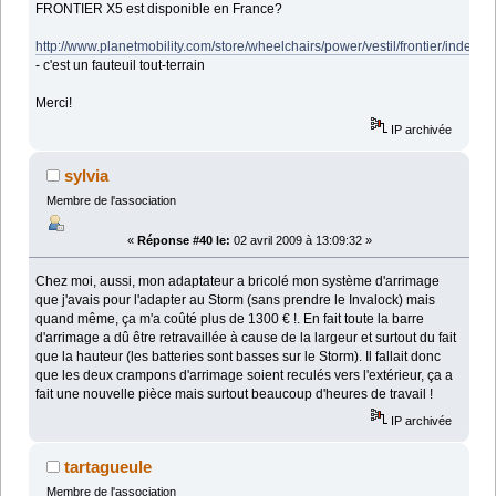
FRONTIER X5 est disponible en France?
http://www.planetmobility.com/store/wheelchairs/power/vestil/frontier/index.ht
- c'est un fauteuil tout-terrain
Merci!
IP archivée
sylvia
Membre de l'association
«
Réponse #40 le:
02 avril 2009 à 13:09:32 »
Chez moi, aussi, mon adaptateur a bricolé mon système d'arrimage
que j'avais pour l'adapter au Storm (sans prendre le Invalock) mais
quand même, ça m'a coûté plus de 1300 € !. En fait toute la barre
d'arrimage a dû être retravaillée à cause de la largeur et surtout du fait
que la hauteur (les batteries sont basses sur le Storm). Il fallait donc
que les deux crampons d'arrimage soient reculés vers l'extérieur, ça a
fait une nouvelle pièce mais surtout beaucoup d'heures de travail !
IP archivée
tartagueule
Membre de l'association