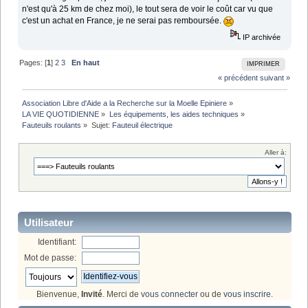
n'est qu'à 25 km de chez moi), le tout sera de voir le coût car vu que
c'est un achat en France, je ne serai pas remboursée.
IP archivée
Pages: [
1
]
2
3
En haut
IMPRIMER
« précédent
suivant »
Association Libre d'Aide a la Recherche sur la Moelle Epiniere
»
LA VIE QUOTIDIENNE
»
Les équipements, les aides techniques
»
Fauteuils roulants
»
Sujet:
Fauteuil électrique
Aller à:
Utilisateur
Identifiant:
Mot de passe:
Bienvenue,
Invité
. Merci de
vous connecter
ou de
vous inscrire
.