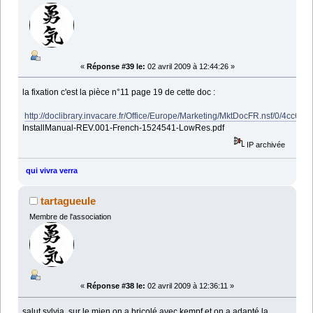
«
Réponse #39 le:
02 avril 2009 à 12:44:26 »
la fixation c'est la pièce n°11 page 19 de cette doc :
http://doclibrary.invacare.fr/Office/Europe/Marketing/MktDocFR.nsf/0/4cc
InstallManual-REV.001-French-1524541-LowRes.pdf
IP archivée
qui vivra verra
tartagueule
Membre de l'association
«
Réponse #38 le:
02 avril 2009 à 12:36:11 »
salut sylvia, sur le mien on a bricolé avec kempf et on a adapté la