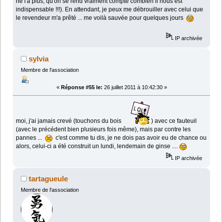
ne l'a plus, qu'on se rend vraiment compte combien il nous est
indispensable !!!). En attendant, je peux me débrouiller avec celui que
le revendeur m'a prêté ... me voilà sauvée pour quelques jours
IP archivée
sylvia
Membre de l'association
«
Réponse #55 le:
26 juillet 2011 à 10:42:30 »
moi, j'ai jamais crevé (touchons du bois
) avec ce fauteuil
(avec le précédent bien plusieurs fois même), mais par contre les
pannes ...
c'est comme tu dis, je ne dois pas avoir eu de chance ou
alors, celui-ci a été construit un lundi, lendemain de ginse ....
IP archivée
tartagueule
Membre de l'association