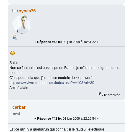
toynes76
«
Réponse #42 le:
02 juin 2009 à 10:51:22 »
Salut ,
Non ce fauteuil n'est pas dispo en France je m'était renseigner sur ce
modele!
C'est pour cela que j'ai pris ce modele: le 4x power4!
http://www.vivre-debout.com/Index.asp?A=10&Art=30
Amitié alain
IP archivée
carbar
Invité
«
Réponse #41 le:
01 juin 2009 à 22:28:54 »
Est ce qu'il y a quelqu'un qui connait si le fauteuil electrique