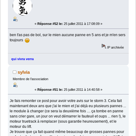
«
Réponse #52 le:
25 juillet 2011 à 17:08:09 »
ben t'as pas de bol, sur le mien aucune panne en 5 ans et je m'en sers
toujours
IP archivée
qui vivra verra
sylvia
Membre de l'association
«
Réponse #51 le:
25 juillet 2011 à 14:40:58 »
Je fais remonter ce post pour avoir votre avis sur le storm 3. Cela fait
maintenant deux ans que j'ai le mien et j'ai déjà eu plusieurs pannes ...
le module à changer (ce sera la deuxième fois .... ça tombe en panne
sans crier gare, un jour on veut démarrer le fauteuil et oups ... rien !), le
moteur truetrack à remplacer (sous garantie heureusement), et le
moteur du lift.
Je trouve que ça fait quand même beaucoup de grosses pannes pour