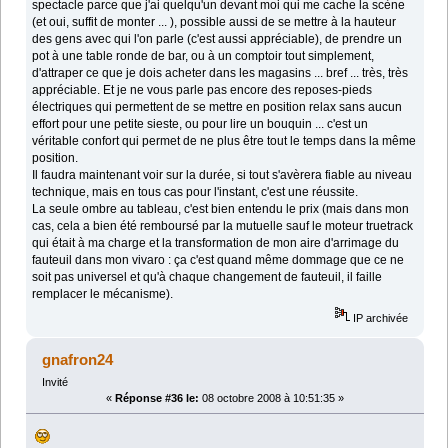
spectacle parce que j'ai quelqu'un devant moi qui me cache la scène
(et oui, suffit de monter ... ), possible aussi de se mettre à la hauteur
des gens avec qui l'on parle (c'est aussi appréciable), de prendre un
pot à une table ronde de bar, ou à un comptoir tout simplement,
d'attraper ce que je dois acheter dans les magasins ... bref ... très, très
appréciable. Et je ne vous parle pas encore des reposes-pieds
électriques qui permettent de se mettre en position relax sans aucun
effort pour une petite sieste, ou pour lire un bouquin ... c'est un
véritable confort qui permet de ne plus être tout le temps dans la même
position.
Il faudra maintenant voir sur la durée, si tout s'avèrera fiable au niveau
technique, mais en tous cas pour l'instant, c'est une réussite.
La seule ombre au tableau, c'est bien entendu le prix (mais dans mon
cas, cela a bien été remboursé par la mutuelle sauf le moteur truetrack
qui était à ma charge et la transformation de mon aire d'arrimage du
fauteuil dans mon vivaro : ça c'est quand même dommage que ce ne
soit pas universel et qu'à chaque changement de fauteuil, il faille
remplacer le mécanisme).
IP archivée
gnafron24
Invité
«
Réponse #36 le:
08 octobre 2008 à 10:51:35 »