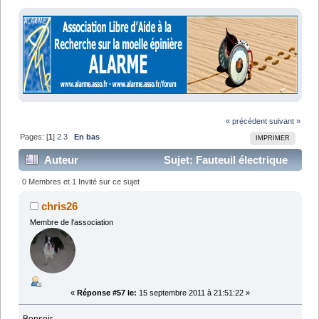
« précédent
suivant »
Pages: [
1
]
2
3
En bas
IMPRIMER
Auteur
Sujet: Fauteuil électrique
(Lu 51794 fois)
0 Membres et 1 Invité sur ce sujet
chris26
Membre de l'association
«
Réponse #57 le:
15 septembre 2011 à 21:51:22 »