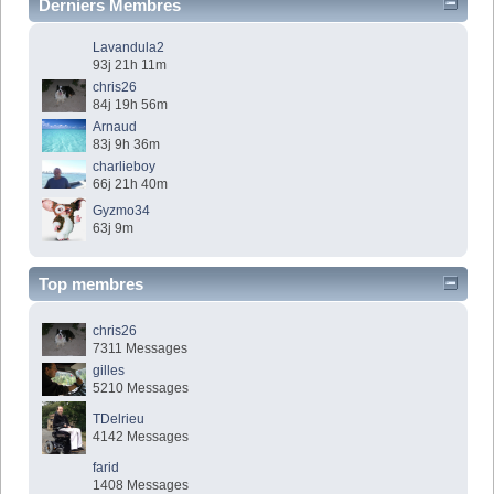
Derniers Membres
Lavandula2
93j 21h 11m
chris26
84j 19h 56m
Arnaud
83j 9h 36m
charlieboy
66j 21h 40m
Gyzmo34
63j 9m
Top membres
chris26
7311 Messages
gilles
5210 Messages
TDelrieu
4142 Messages
farid
1408 Messages