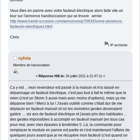
Bonsoir
Vous êtes en panne avec votre fauteuil électrique alors faite vite un
tour sur l'annonce handioccasion qui se trouve :arrow:
http://www.handi-occasion.com/annonces/p7083/Donne-plusieurs-
fauteuils-electriques.html
Chris
IP archivée
sylvia
Membre de l'association
«
Réponse #56 le:
26 juillet 2011 à 21:47:11 »
Ca y est ... mon revendeur est passé à la maison et m'a laissé en
dépannage un fauteuil électrique, c'est pas tout à fait le même que le
mien (c'est un Storm 3 aussi mais avec moins d'options), mais ça me
dépanne bien ! Merci à lui ! J'avais oublié comme c'était dur de me
déplacer en fauteuil manuel et où les moindres gestes devenaient
galère .... six ans de fauteuil électrique et j'avais pris des habitudes ...
des gestes impossibles à accomplir en fauteuil manuel (en tous cas
pour moi, avec mes épaules à tendinites !). Là, la commande pour
remplacer le module en panne est partie et c'est maintenant l'affaire de
quelques jours avant que je ne récupère mon fauteuil (c'est quand on