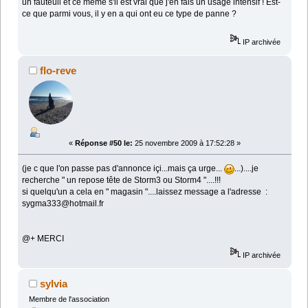
un fauteuil et ce même s'il est vrai que j'en fais un usage intensif ! Est-
ce que parmi vous, il y en a qui ont eu ce type de panne ?
IP archivée
flo-reve
«
Réponse #50 le:
25 novembre 2009 à 17:52:28 »
(je c que l'on passe pas d'annonce içi...mais ça urge...
...)....je
recherche " un repose tête de Storm3 ou Storm4 "....!!!
si quelqu'un a cela en " magasin "....laissez message a l'adresse :
sygma333@hotmail.fr
@+ MERCI
IP archivée
sylvia
Membre de l'association