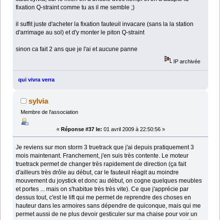
fixation Q-straint comme tu as il me semble ;)
il suffit juste d'acheter la fixation fauteuil invacare (sans la la station
d'arrimage au sol) et d'y monter le piton Q-straint
sinon ca fait 2 ans que je l'ai et aucune panne
IP archivée
qui vivra verra
sylvia
Membre de l'association
«
Réponse #37 le:
01 avril 2009 à 22:50:56 »
Je reviens sur mon storm 3 truetrack que j'ai depuis pratiquement 3
mois maintenant. Franchement, j'en suis très contente. Le moteur
truetrack permet de changer très rapidement de direction (ça fait
d'ailleurs très drôle au début, car le fauteuil réagit au moindre
mouvement du joystick et donc au début, on cogne quelques meubles
et portes ... mais on s'habitue très très vite). Ce que j'apprécie par
dessus tout, c'est le lift qui me permet de reprendre des choses en
hauteur dans les armoires sans dépendre de quiconque, mais qui me
permet aussi de ne plus devoir gesticuler sur ma chaise pour voir un