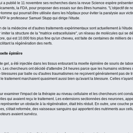
ui a publié le 11 novembre ses recherches dans la revue Science espère présenter 
aments, la FDA, pour proposer des essais sur des êtres humains. "L'objectif de no
'Homme qui pourrait être utilisée dans les hôpitaux pour éviter la paralysie aux vi
'AFP le professeur Samuel Stupp qui dirige l'étude.
en de la médecine et d'autres traitements expérimentaux sont actuellement à l'étud
imiter la structure de la "matrice extracellulaire", un réseau de molécules qui se 
bre, qui est 10.000 fois plus fine qu'un cheveu, est faite de centaines de milliers 
ilitant la régénération des nerfs.
oelle épinière
e gel, a été injectée dans les tissus entourant la moelle épinière de souris de lab
ée. Les chercheurs ont décidé d'attendre 24 heures parce que les humains victimes 
de blessures par balle ou d'autres traumatismes ne reçoivent généralement pas de tr
 le traitement marchaient quasiment aussi bien qu'avant la blessure. Celles n'ayant
r examiner l'impact de la thérapie au niveau cellulaire et les chercheurs ont cons
elles qui avaient reçu le traitement. Les extensions sectionnées des neurones, appe
ut représenter un obstacle à la régénération, était très réduit. En outre, une couche 
es, s'était reformée, des vaisseaux sanguins qui apportent des nutriments aux cellu
teurs avaient survécu.