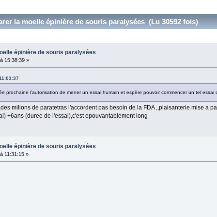
rer la moelle épinière de souris paralysées (Lu 30592 fois)
oelle épinière de souris paralysées
à 15:38:39 »
11:03:37
ée prochaine l'autorisation de mener un essai humain et espère pouvoir commencer un tel essai
des milions de paratetras l'accordent pas besoin de la FDA ,,plaisanterie mise a par
ai) +6ans (duree de l'essai),c'est epouvantablement long
oelle épinière de souris paralysées
 11:31:15 »