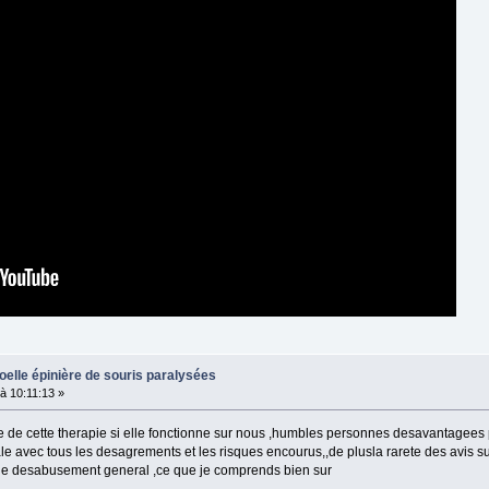
oelle épinière de souris paralysées
 10:11:13 »
ge de cette therapie si elle fonctionne sur nous ,humbles personnes desavantagees
le avec tous les desagrements et les risques encourus,,de plusla rarete des avis su
 le desabusement general ,ce que je comprends bien sur