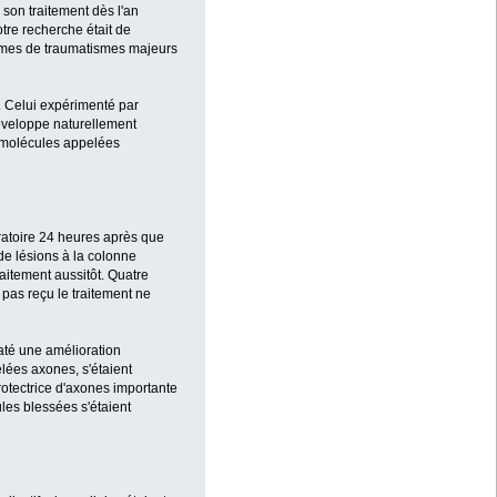
son traitement dès l'an
tre recherche était de
ctimes de traumatismes majeurs
e. Celui expérimenté par
développe naturellement
de molécules appelées
oratoire 24 heures après que
de lésions à la colonne
aitement aussitôt. Quatre
 pas reçu le traitement ne
taté une amélioration
lées axones, s'étaient
protectrice d'axones importante
les blessées s'étaient