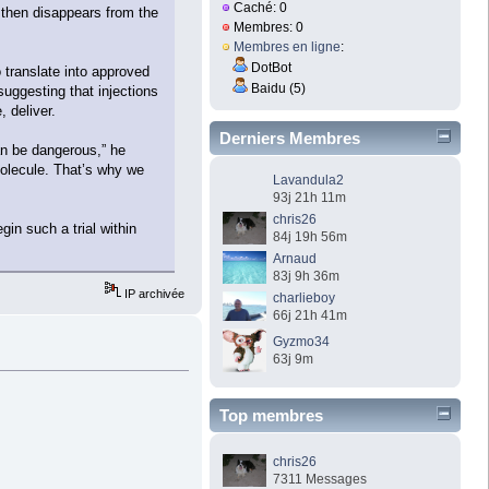
Caché: 0
d then disappears from the
Membres: 0
Membres en ligne
:
DotBot
 translate into approved
Baidu (5)
suggesting that injections
 deliver.
Derniers Membres
can be dangerous,” he
 molecule. That’s why we
Lavandula2
93j 21h 11m
chris26
in such a trial within
84j 19h 56m
Arnaud
83j 9h 36m
IP archivée
charlieboy
66j 21h 41m
Gyzmo34
63j 9m
Top membres
chris26
7311 Messages