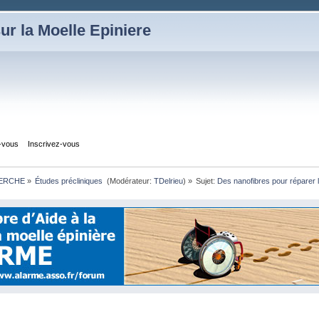
ur la Moelle Epiniere
z-vous
Inscrivez-vous
HERCHE
»
Études précliniques 
(Modérateur:
TDelrieu
) »
Sujet:
Des nanofibres pour réparer l