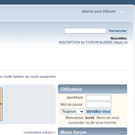
alarme.asso.fr/forum
Nouvelles:
INSCRIPTION AU FORUM ALARME cliquez ici
a moelle épinière de souris paralysées
Utilisateur
Identifiant:
Mot de passe:
Bienvenue,
Invité
. Merci de
vous
connecter
ou de
vous inscrire
.
Menu forum
« précédent
suivant »