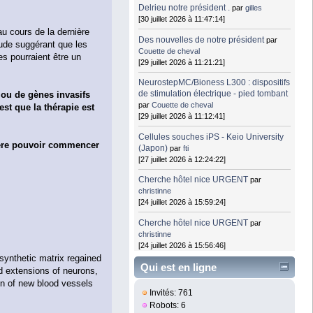
Delrieu notre président .
par
gilles
[30 juillet 2026 à 11:47:14]
au cours de la dernière
Des nouvelles de notre président
par
ude suggérant que les
Couette de cheval
es pourraient être un
[29 juillet 2026 à 11:21:21]
NeurostepMC/Bioness L300 : dispositifs
de stimulation électrique - pied tombant
s ou de gènes invasifs
par
Couette de cheval
est que la thérapie est
[29 juillet 2026 à 11:12:41]
Cellules souches iPS - Keio University
père pouvoir commencer
(Japon)
par
fti
[27 juillet 2026 à 12:24:22]
Cherche hôtel nice URGENT
par
christinne
[24 juillet 2026 à 15:59:24]
Cherche hôtel nice URGENT
par
christinne
[24 juillet 2026 à 15:56:46]
 synthetic matrix regained
Qui est en ligne
ed extensions of neurons,
on of new blood vessels
Invités: 761
Robots: 6