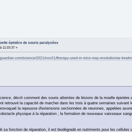
oelle épinière de souris paralysées
 11:03:37 »
eguardian.com/science/2021/nov/11/therapy-used-in-mice-may-revolutionise-treatmen
cience
, décrit comment des souris atteintes de lésions de la moelle épinière 
ont retrouvé la capacité de marcher dans les trois à quatre semaines suivant l
 provoquait la repousse d'extensions sectionnées de neurones, appelées axone
un obstacle physique à la réparation ; la formation de nouveaux vaisseaux sang
i sa fonction de réparation, il est biodégradé en nutriments pour les cellules