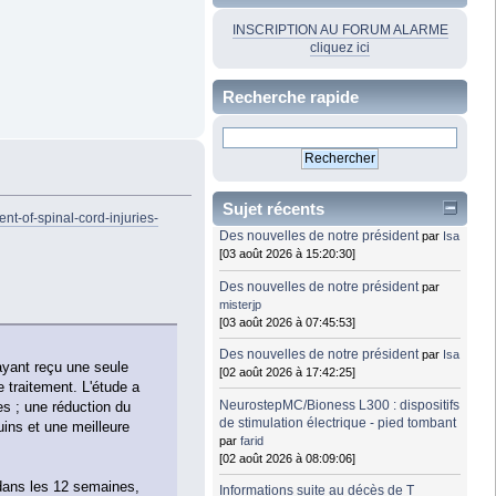
INSCRIPTION AU FORUM ALARME
cliquez ici
Recherche rapide
Sujet récents
t-of-spinal-cord-injuries-
Des nouvelles de notre président
par
Isa
[03 août 2026 à 15:20:30]
Des nouvelles de notre président
par
misterjp
[03 août 2026 à 07:45:53]
Des nouvelles de notre président
par
Isa
ayant reçu une seule
[02 août 2026 à 17:42:25]
e traitement. L'étude a
NeurostepMC/Bioness L300 : dispositifs
s ; une réduction du
de stimulation électrique - pied tombant
uins et une meilleure
par
farid
[02 août 2026 à 08:09:06]
 dans les 12 semaines,
Informations suite au décès de T