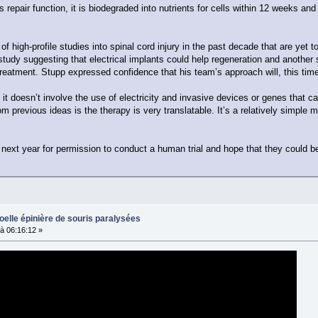
s repair function, it is biodegraded into nutrients for cells within 12 weeks an
high-profile studies into spinal cord injury in the past decade that are yet to
 study suggesting that electrical implants could help regeneration and another 
reatment. Stupp expressed confidence that his team’s approach will, this time,
, it doesn’t involve the use of electricity and invasive devices or genes that 
om previous ideas is the therapy is very translatable. It’s a relatively simple
ext year for permission to conduct a human trial and hope that they could beg
oelle épinière de souris paralysées
à 06:16:12 »