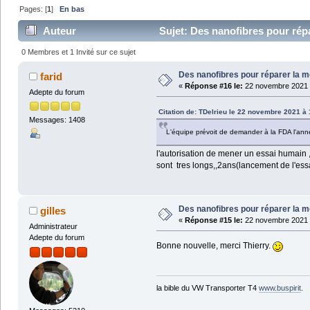
Pages: [
1
]
En bas
Auteur
Sujet: Des nanofibres pour répa
0 Membres et 1 Invité sur ce sujet
Des nanofibres pour réparer la m
farid
«
Réponse #16 le:
22 novembre 2021 
Adepte du forum
Citation de: TDelrieu le 22 novembre 2021 à 
Messages: 1408
L'équipe prévoit de demander à la FDA l'ann
l'autorisation de mener un essai humain ,
sont tres longs,,2ans(lancement de l'ess
Des nanofibres pour réparer la m
gilles
«
Réponse #15 le:
22 novembre 2021 à
Administrateur
Adepte du forum
Bonne nouvelle, merci Thierry.
la bible du VW Transporter T4
www.buspirit
.