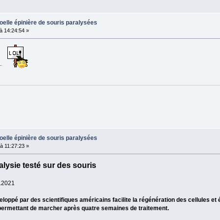
oelle épinière de souris paralysées
 14:24:54 »
s.
oelle épinière de souris paralysées
 11:27:23 »
lysie testé sur des souris
1.2021
pé par des scientifiques américains facilite la régénération des cellules et év
 permettant de marcher après quatre semaines de traitement.