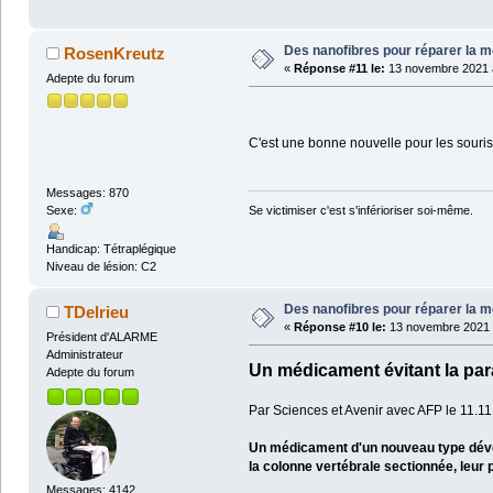
Des nanofibres pour réparer la m
RosenKreutz
«
Réponse #11 le:
13 novembre 2021 à
Adepte du forum
C'est une bonne nouvelle pour les souri
Messages: 870
Sexe:
Se victimiser c'est s'inférioriser soi-même.
Handicap: Tétraplégique
Niveau de lésion: C2
Des nanofibres pour réparer la m
TDelrieu
«
Réponse #10 le:
13 novembre 2021 à
Président d'ALARME
Administrateur
Un médicament évitant la para
Adepte du forum
Par Sciences et Avenir avec AFP le 11.1
Un médicament d'un nouveau type dévelop
la colonne vertébrale sectionnée, leur
Messages: 4142