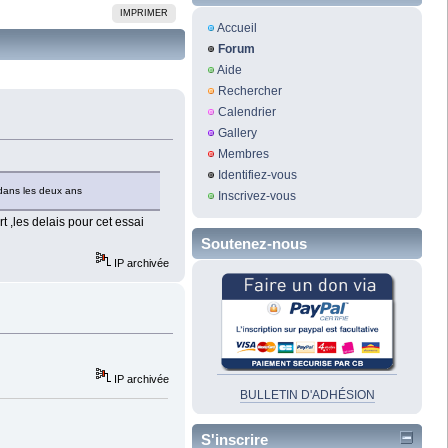
IMPRIMER
Accueil
Forum
Aide
Rechercher
Calendrier
Gallery
Membres
Identifiez-vous
 dans les deux ans
Inscrivez-vous
t ,les delais pour cet essai
Soutenez-nous
IP archivée
IP archivée
BULLETIN D'ADHÉSION
S'inscrire