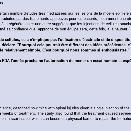
ps.
rtain nombre d'études très médiatisées sur les lésions de la moelle épinière 
 traduites par des traitements approuvés pour les patients, notamment une ét
r à la régénération et une autre suggérant que les injections de cellules souch
mé sa confiance que l'approche de son équipe sera, cette fois, à la hauteur.
de cellules, cela n'implique pas l'utilisation d'électricité et de dispositif
l déclaré. "Pourquoi cela pourrait être différent des idées précédentes, c'
cule relativement simple. C'est pourquoi nous sommes si enthousiastes."
a FDA l'année prochaine l'autorisation de mener un essai humain et es
Science, described how mice with spinal injuries given a single injection of the
four weeks of treatment. The study also found that the treatment caused sever
ion in scar tissue, which can become a physical barrier to repair; the formati
.