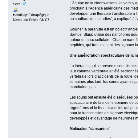
L'équipe de la Northwestern University q
Sexe:
prochain à l'Agence américaine des médic
développer une thérapie transférable à l
Handicap: Tétraplégique
ou souffrant de maladies", a expliqué à l
Niveau de lésion: C6-C7
Soigner la paralysie est un objectif anci
Samuel Stupp utilise des nanofibres pour 
autour du tissu cellulaire. Chaque nanofi
peptides, qui transmettent des signaux fac
Une amélioration spectaculaire de la m
La thérapie, qui se présente sous forme d
leur colonne vertébrale ait été sectionn
vertébrale lors d’accidents de la route, 
semaines plus tard, les souris ayant reçu
marchaient pas.
Les souris ont ensuite été disséquées pou
spectaculaire de la moelle épinière de c
régénérées et le tissu cicatriciel, qui pe
pour la transmission de signaux électriqu
développés et davantage de neurones mo
Molécules "dansantes"