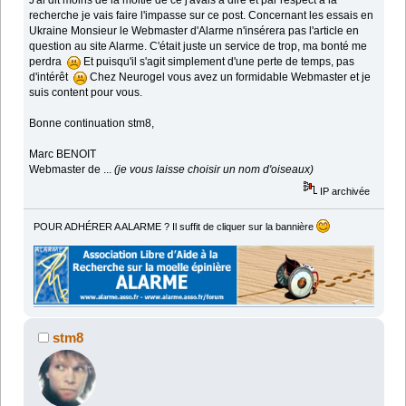
J'ai dit moins de la moitié de ce j'avais à dire et par respect à la
recherche je vais faire l'impasse sur ce post. Concernant les essais en
Ukraine Monsieur le Webmaster d'Alarme n'insérera pas l'article en
question au site Alarme. C'était juste un service de trop, ma bonté me
perdra
Et puisqu'il s'agit simplement d'une perte de temps, pas
d'intérêt
Chez Neurogel vous avez un formidable Webmaster et je
suis content pour vous.
Bonne continuation stm8,
Marc BENOIT
Webmaster de ...
(je vous laisse choisir un nom d'oiseaux)
IP archivée
POUR ADHÉRER A ALARME ? Il suffit de cliquer sur la bannière
stm8