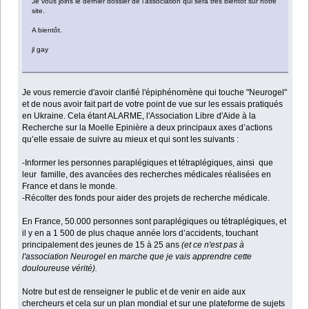
Je vous joins le dernier dossier de l'association qui sera très bientôt sur notre
site.
A bientôt.
jl gay
Je vous remercie d'avoir clarifié l'épiphénomène qui touche "Neurogel"
et de nous avoir fait part de votre point de vue sur les essais pratiqués
en Ukraine. Cela étant ALARME, l'Association Libre d'Aide à la
Recherche sur la Moelle Epinière a deux principaux axes d’actions
qu’elle essaie de suivre au mieux et qui sont les suivants :
-Informer les personnes paraplégiques et tétraplégiques, ainsi que
leur famille, des avancées des recherches médicales réalisées en
France et dans le monde.
-Récolter des fonds pour aider des projets de recherche médicale.
En France, 50.000 personnes sont paraplégiques ou tétraplégiques, et
il y en a 1 500 de plus chaque année lors d’accidents, touchant
principalement des jeunes de 15 à 25 ans
(et ce n'est pas à
l'association Neurogel en marche que je vais apprendre cette
douloureuse vérité).
Notre but est de renseigner le public et de venir en aide aux
chercheurs et cela sur un plan mondial et sur une plateforme de sujets