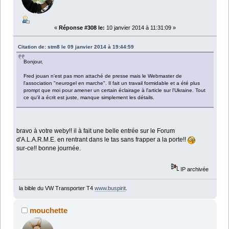
«
Réponse #308 le:
10 janvier 2014 à 11:31:09 »
Citation de: stm8 le 09 janvier 2014 à 19:44:59
Bonjour,
Fred jouan n'est pas mon attaché de presse mais le Webmaster de
l'association "neurogel en marche". Il fait un travail formidable et a été plus
prompt que moi pour amener un certain éclairage à l'article sur l'Ukraine. Tout
ce qu'il a écrit est juste, manque simplement les détails.
bravo à votre weby!! il à fait une belle entrée sur le Forum
d'A.L.A.R.M.E. en rentrant dans le tas sans frapper a la porte!!
sur-ce!! bonne journée.
IP archivée
la bible du VW Transporter T4
www.buspirit
.
mouchette