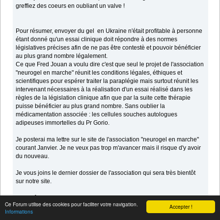
greffiez des coeurs en oubliant un valve !
Pour résumer, envoyer du gel en Ukraine n'était profitable à personne
étant donné qu'un essai clinique doit répondre à des normes
législatives précises afin de ne pas être contestè et pouvoir bénéficier
au plus grand nombre légalement.
Ce que Fred Jouan a voulu dire c'est que seul le projet de l'association
"neurogel en marche" réunit les conditions légales, éthiques et
scientifiques pour espérer traiter la paraplégie mais surtout réunit les
intervenant nécessaires à la réalisation d'un essai réalisé dans les
règles de la législation clinique afin que par la suite cette thérapie
puisse bénéficier au plus grand nombre. Sans oublier la
médicamentation associée : les cellules souches autologues
adipeuses immortelles du Pr Gorio.
Je posterai ma lettre sur le site de l'association "neurogel en marche"
courant Janvier. Je ne veux pas trop m'avancer mais il risque d'y avoir
du nouveau.
Je vous joins le dernier dossier de l'association qui sera très bientôt
sur notre site.
A bientôt.
Ce Forum utilise des cookies pour faciliter votre navigation.
Accepter !
Informations
jl gay