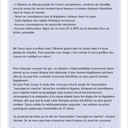
- L'Ukraine ne fait pas partie de l'union européenne, continue de travailler
sous le sceau du secret rendant leurs travaux et essais cliniques obsolètes
dans le reste de monde,
- Nous ne connaissons pas la législation clinique dans ce pays,
- Cela implique des règles d'éthique inconnues,
- Aucune connaissance du protocole opératoire,
- Aucune rééducation digne de ce nom (70 à 80% de la réussite) d'ou un
échec prévisible.
Mr Crenn veut s'entêter avec l'Ukraine grand bien lui fasse mais il n'aura
jamais de résultat. Pour prendre une image c'est comme si vous greffiez des
coeurs en oubliant un valve !
Pour résumer, envoyer du gel en Ukraine n'était profitable à personne étant
donné qu'un essai clinique doit répondre à des normes législatives précises
afin de ne pas être contestè et pouvoir bénéficier au plus grand nombre
légalement.
Ce que Fred Jouan a voulu dire c'est que seul le projet de l'association
"neurogel en marche" réunit les conditions légales, éthiques et scientifiques
pour espérer traiter la paraplégie mais surtout réunit les intervenant
nécessaires à la réalisation d'un essai réalisé dans les règles de la législation
clinique afin que par la suite cette thérapie puisse bénéficier au plus grand
nombre. Sans oublier la médicamentation associée : les cellules souches
autologues adipeuses immortelles du Pr Gorio.
Je posterai ma lettre sur le site de l'association "neurogel en marche" courant
Janvier. Je ne veux pas trop m'avancer mais il risque d'y avoir du nouveau.