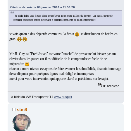
Citation de: éric le 08 janvier 2014 à 11:54:26
je dois faire une fiesta bien arrosé avec mon pote gilles du forum ,et aussi pouvoir
recoller quelques tartes de retard a certains branleur de mon entourage !
je vois qu'on a des objectifs communs, la fiesta
et distribution de baffes en
gros
Mr JL Gay, si "Fred Jouan" est votre "attaché" de presse ne lui laissez pas un
clavier dans les pattes car il est difficile de le comprendre et facile de se
méprendre
chacun
a notre niveau essayons de faire avancer le schmilblick, il serait dommage
de se disputer pour quelques lignes mal rédigé et incomprises
merci pour votre intervention qui apporte clarté et précisions sur le sujet
.
IP archivée
la bible du VW Transporter T4
www.buspirit
.
stm8