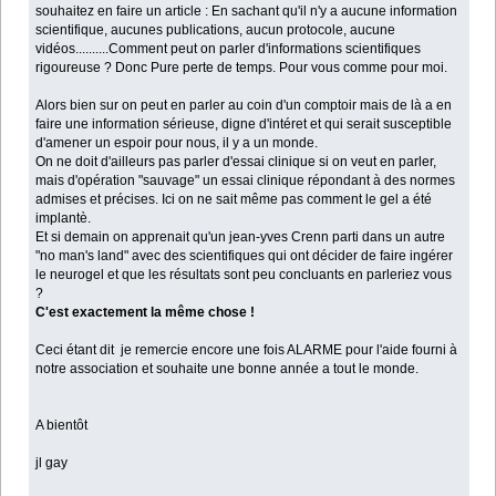
souhaitez en faire un article : En sachant qu'il n'y a aucune information
scientifique, aucunes publications, aucun protocole, aucune
vidéos..........Comment peut on parler d'informations scientifiques
rigoureuse ? Donc Pure perte de temps. Pour vous comme pour moi.
Alors bien sur on peut en parler au coin d'un comptoir mais de là a en
faire une information sérieuse, digne d'intéret et qui serait susceptible
d'amener un espoir pour nous, il y a un monde.
On ne doit d'ailleurs pas parler d'essai clinique si on veut en parler,
mais d'opération "sauvage" un essai clinique répondant à des normes
admises et précises. Ici on ne sait même pas comment le gel a été
implantè.
Et si demain on apprenait qu'un jean-yves Crenn parti dans un autre
"no man's land" avec des scientifiques qui ont décider de faire ingérer
le neurogel et que les résultats sont peu concluants en parleriez vous
?
C'est exactement la même chose !
Ceci étant dit je remercie encore une fois ALARME pour l'aide fourni à
notre association et souhaite une bonne année a tout le monde.
A bientôt
jl gay