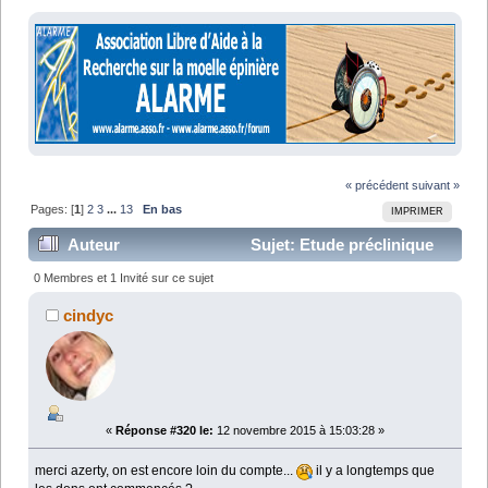
« précédent
suivant »
Pages: [
1
]
2
3
...
13
En bas
IMPRIMER
Auteur
Sujet: Etude préclinique
Neurogel-EPO-Progestérone (Lu 316722 fois)
0 Membres et 1 Invité sur ce sujet
cindyc
«
Réponse #320 le:
12 novembre 2015 à 15:03:28 »
merci azerty, on est encore loin du compte...
il y a longtemps que