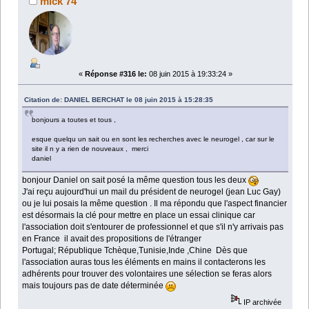
mick 74
«
Réponse #316 le:
08 juin 2015 à 19:33:24 »
Citation de: DANIEL BERCHAT le 08 juin 2015 à 15:28:35
bonjours a toutes et tous ,
esque quelqu un sait ou en sont les recherches avec le neurogel , car sur le
site il n y a rien de nouveaux , merci
daniel
bonjour Daniel on sait posé la même question tous les deux
J'ai reçu aujourd'hui un mail du président de neurogel (jean Luc Gay)
ou je lui posais la même question . Il ma répondu que l'aspect financier
est désormais la clé pour mettre en place un essai clinique car
l'association doit s'entourer de professionnel et que s'il n'y arrivais pas
en France il avait des propositions de l'étranger
Portugal; République Tchèque,Tunisie,Inde ,Chine Dès que
l'association auras tous les éléments en mains il contacterons les
adhérents pour trouver des volontaires une sélection se feras alors
mais toujours pas de date déterminée
IP archivée