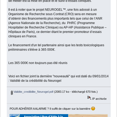
de métier est la mise en place et le suivi d’essais cliniques.
Il est à noter que le projet NEUROGEL™, une fois adossé à un
Organisme de Recherche sous Contrat (CRO) sera en mesure
d’obtenir des financements plus importants tels que celui de l’ANR
(Agence Nationale de la Recherche), du PHRC (Programme
Hospitalier de Recherche Clinique) ou AP-HP (Assistance Publique –
Hôpitaux de Paris), ce dernier étant le premier promoteur d’essais
cliniques en France.
Le financement d'un tel partenaire ainsi que les tests toxicologiques
préliminaires s'élève à 365 000€.
Les 365 000€ non toujours pas été réunis
Voici en fichier joint la dernière "nouveauté" qui est daté du 09/01/2014
: Validité de la crédibilité du Neurogel
Validite_credibilite_Neurogel.pdf
(2083.17 ko - téléchargé 670 fois.)
IP archivée
POUR ADHÉRER A ALARME ? Il suffit de cliquer sur la bannière