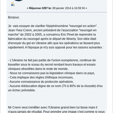
«
Réponse #297 le:
08 janvier 2014 à 16:59:34 »
Bonjour,
Je vais essayer de clarifier l'épiphénomène "neurogel en action".
Jean-Yves Crenn, ancien président de l'association "neurogel en
marche" de 2002 à 2005, a convaincu Eric Pinet de reprendre la
fabrication du neurogel après le départ de Woerly. Son idée était
d'envoyer du gel en Ukraine afin que les opérations se fassent plus
rapidement. A l'époque je m'y suis opposé pour les raisons suivantes :
- L'Ukraine ne fait pas partie de l'union européenne, continue de
travailler sous le sceau du secret rendant leurs travaux et essais
cliniques obsolètes dans le reste de monde,
- Nous ne connaissons pas la législation clinique dans ce pays,
- Cela implique des règles d'éthique inconnues,
- Aucune connaissance du protocole opératoire,
- Aucune rééducation digne de ce nom (70 à 80% de la réussite) d'ou
un échec prévisible.
Mr Crenn veut s'entêter avec l'Ukraine grand bien lui fasse mais il
n'aura jamais de résultat. Pour prendre une image c'est comme si vous