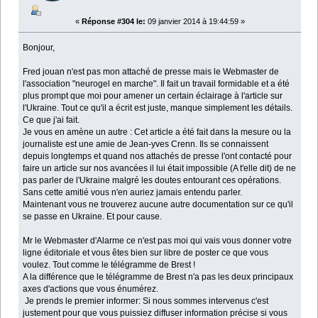
«
Réponse #304 le:
09 janvier 2014 à 19:44:59 »
Bonjour,
Fred jouan n'est pas mon attaché de presse mais le Webmaster de
l'association "neurogel en marche". Il fait un travail formidable et a été
plus prompt que moi pour amener un certain éclairage à l'article sur
l'Ukraine. Tout ce qu'il a écrit est juste, manque simplement les détails.
Ce que j'ai fait.
Je vous en amène un autre : Cet article a été fait dans la mesure ou la
journaliste est une amie de Jean-yves Crenn. Ils se connaissent
depuis longtemps et quand nos attachés de presse l'ont contacté pour
faire un article sur nos avancées il lui était impossible (A t'elle dit) de ne
pas parler de l'Ukraine malgré les doutes entourant ces opérations.
Sans cette amitié vous n'en auriez jamais entendu parler.
Maintenant vous ne trouverez aucune autre documentation sur ce qu'il
se passe en Ukraine. Et pour cause.
Mr le Webmaster d'Alarme ce n'est pas moi qui vais vous donner votre
ligne éditoriale et vous êtes bien sur libre de poster ce que vous
voulez. Tout comme le télégramme de Brest !
A la différence que le télégramme de Brest n'a pas les deux principaux
axes d'actions que vous énumérez.
Je prends le premier informer: Si nous sommes intervenus c'est
justement pour que vous puissiez diffuser information précise si vous