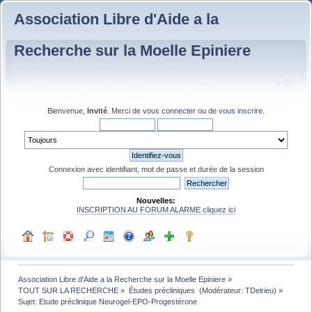
Association Libre d'Aide a la
Recherche sur la Moelle Epiniere
Bienvenue,
Invité
. Merci de
vous connecter
ou de
vous inscrire
.
Connexion avec identifiant, mot de passe et durée de la session
Nouvelles:
INSCRIPTION AU FORUM ALARME cliquez ici
Association Libre d'Aide a la Recherche sur la Moelle Epiniere
»
TOUT SUR LA RECHERCHE
»
Études précliniques 
(Modérateur:
TDelrieu
) »
Sujet:
Etude préclinique Neurogel-EPO-Progestérone