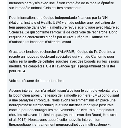
membres paralysés avec une lésion complète de la moelle épinière
sur le modèle animal. Cela est très prometteur.
Pour information, une équipe indépendante financée par la NIH
(National Institute of Health, USA) vient de publier une réplication de
leur approche dans Cell (la meilleure revue scientifique avec Nature et
Science). Ce qui confirme l’efficacité de cette voie de recherche. Donc,
l’équipe de chercheurs dirigés par le Prof. Grégoire Courtine est
d’autant plus impatient d’aller de l’avant.
Grace aux fonds de recherche d’ALARME, l’équipe du Pr. Courtine a
recruté un nouveau doctorant spécialisé qui vient de Californie pour
optimiser la greffe de cellules souches avec des biogels sur les lésions
médullaires complètes. C’est l’avancée qu’ils programment de tester
pour 2014.
Voici un résumé de leur recherche :
Aucune intervention n’a rétabli jusqu’à ce jour le contrôle volontaire de
la locomotion après une lésion de la moelle épinière (LME) conduisant
à une paralysie chronique. Nous avons récemment mis en place une
neuroprothèse électrochimique et une interface robotique posturale
conçue pour encourager les mouvements des circuits supraspinaux
chez les rats avec des lésions paralysantes (van den Brand, Heutschi
et al. 2012). Nous avons appelé cette nouvelle intervention
thérapeutique « entrainement neuroprosthétique multi-système ».