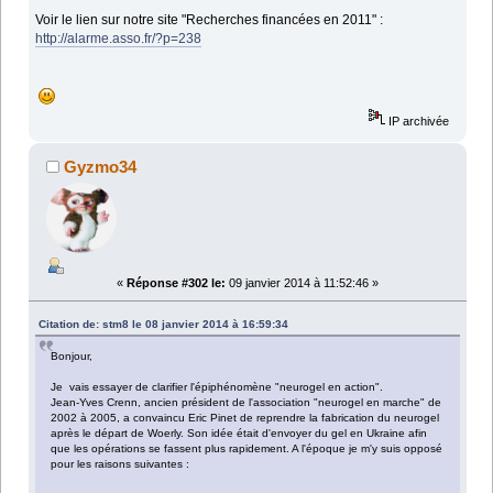
Voir le lien sur notre site "Recherches financées en 2011" :
http://alarme.asso.fr/?p=238
IP archivée
Gyzmo34
«
Réponse #302 le:
09 janvier 2014 à 11:52:46 »
Citation de: stm8 le 08 janvier 2014 à 16:59:34
Bonjour,
Je vais essayer de clarifier l'épiphénomène "neurogel en action".
Jean-Yves Crenn, ancien président de l'association "neurogel en marche" de
2002 à 2005, a convaincu Eric Pinet de reprendre la fabrication du neurogel
après le départ de Woerly. Son idée était d'envoyer du gel en Ukraine afin
que les opérations se fassent plus rapidement. A l'époque je m'y suis opposé
pour les raisons suivantes :