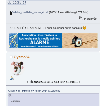
cid=15&lid=57
Validite_credibilite_Neurogel.pdf
(2083.17 ko - téléchargé 879 fois.)
IP archivée
POUR ADHÉRER A ALARME ? Il suffit de cliquer sur la bannière
Gyzmo34
«
Réponse #311 le:
17 août 2014 à 14:18:16 »
Citation de: stm8 le 07 juillet 2014 à 19:08:49
Bonjour,