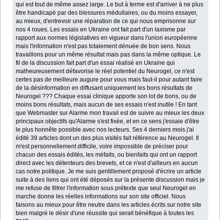
qui est tout de même assez large. Le but à terme est d'arriver à ne plus
être handicapé par des blessures médullaires, ou du moins essayer,
au mieux, d'entrevoir une réparation de ce qui nous emprisonne sur
nos 4 roues. Les essais en Ukraine ont fait part d'un laxisme par
rapport aux normes législatives en vigueur dans l'union européenne
mais l'information n'est pas totalement dénuée de bon sens. Nous
travaillons pour un même résultat mais pas dans la même optique. Le
fil de la discussion fait part d'un essai réalisé en Ukraine qui
malheureusement défavorise le réel potentiel du Neurogel, ce n'est
certes pas de meilleure augure pour vous mais faut-il pour autant faire
de la désinformation en diffusant uniquement les bons résultats de
Neurogel ??? Chaque essai clinique apporte son lot de bons, ou de
moins bons résultats, mais aucun de ses essais n'est inutile ! En tant
que Webmaster sur Alarme mon travail est de suivre au mieux les deux
principaux objectifs qu'Alarme s'est fixée, et en ce sens j'essaie d'être
le plus honnête possible avec nos lecteurs. Ses 4 derniers mois j'ai
édité 39 articles dont un des plus visités fait référence au Neurogel. Il
m'est personnellement difficile, voire impossible de préciser pour
chacun des essais édités, les méfaits, ou bienfaits qui ont un rapport
direct avec les détenteurs des brevets, et ce n'est d'ailleurs en aucun
cas notre politique. Je me suis gentillement proposé d'écrire un article
suite à des liens qui ont été déposés sur la présente discussion mais je
me refuse de filtrer l'information sous prétexte que seul Neurogel en
marche donne les réelles informations sur son site officiel. Nous
faisons au mieux pour être neutre dans les articles écrits sur notre site
bien malgré le désir d'une réussite qui serait bénéfique à toutes les