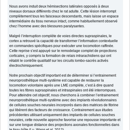
Nous avons induit deux hémisections latérales opposés à deux
niveaux dorsaux différents chez le rat adulte. Cette lésion interrompt
complètement tous les faisceaux descendants, mais laisse un espace
intermédiaire du tissu nerveux intact, comme habituellement observé
chez l’homme avec des blessures paralysantes.
Malgré l’interruption complète de voies directes supraspinales, le
cortex a retrouvé la capacité de transformer l’information contextuelle
en commandes spécifiques pour exécuter une locomotion raffinée.
Cette reprise s’est appuyé sur le remodelage complet de projections
corticales, y compris la formation de relais intrarachidiens qui ont
rétabli le contrôle qualitatif sur les circuits lombo-sacrés activés
électrochimiquement.
Notre prochain objectif important est de déterminer si l’entrainement
neuroprosthétique multi-système est capable de restaurer la
locomotion volontaire après une LME complète, c’est à dire quand
toutes les fibres supraspinales et intraspinales ont été interrompues.
Pour atteindre cet objectif, nous cherchons à combiner l’entrainement
neuroprosthétique multi-système avec des implants révolutionnaires
de cellules souches neurales incorporés dans des matrices de fibrine
qui libèrent des facteurs de croissance. Contrairement aux études
précédentes utilisant uniquement des implants de cellules souches
neurales, cette nouvelle approche favorise une repousse importante et
sur une longue distance des projections axonales fonctionnelles dans
le tissu hôte (Lu, Wang et al. 2012).