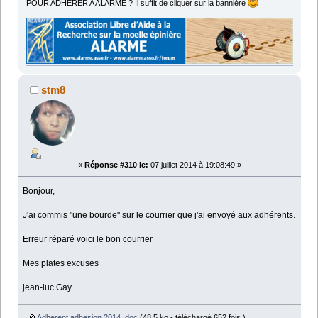
POUR ADHÉRER A ALARME ? Il suffit de cliquer sur la bannière
stm8
«
Réponse #310 le:
07 juillet 2014 à 19:08:49 »
Bonjour,
J'ai commis "une bourde" sur le courrier que j'ai envoyé aux adhérents.
Erreur réparé voici le bon courrier
Mes plates excuses
jean-luc Gay
Adherent adhesion 2014 .doc
(48.5 ko - téléchargé 652 fois.)