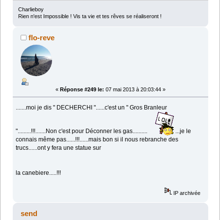
Charlieboy
Rien n'est Impossible ! Vis ta vie et tes rêves se réaliseront !
flo-reve
«
Réponse #249 le:
07 mai 2013 à 20:03:44 »
.......moi je dis " DECHERCHI "......c'est un " Gros Branleur
".........!!!.......Non c'est pour Déconner les gas..........
...je le
connais même pas......!!!......mais bon si il nous rebranche des
trucs......ont y fera une statue sur
la canebiere.....!!!
IP archivée
send