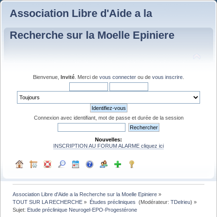
Association Libre d'Aide a la
Recherche sur la Moelle Epiniere
Bienvenue,
Invité
. Merci de
vous connecter
ou de
vous inscrire
.
Connexion avec identifiant, mot de passe et durée de la session
Nouvelles:
INSCRIPTION AU FORUM ALARME cliquez ici
Association Libre d'Aide a la Recherche sur la Moelle Epiniere
»
TOUT SUR LA RECHERCHE
»
Études précliniques 
(Modérateur:
TDelrieu
) »
Sujet:
Etude préclinique Neurogel-EPO-Progestérone