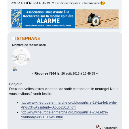
POUR ADHÉRER A ALARME ? Il suffit de cliquer sur la bannière
STEPHANE
Membre de l'association
«
Réponse #264 le:
26 août 2013 à 16:49:55 »
Bonjour
Deux nouvelles lettres viennent de sortir concernant le neurogel.Nous
vous invitons à venir les lire.
http://www.neurogelenmarche.org/blog/article-19-La-lettre-du-
Pr%C3%A9sident---Aout-2013.html
http://www.neurogelenmarche.org/blog/article-20-Lettre-
dAnthony-Pl%C3%A9.html
IP archivée