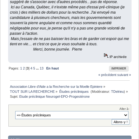
suggéré de s'associer avec d'autres procédés... pas de réponse.
Ici au Canada, Québec, il n'existe même pas d'essai pré-clinique (je
crois ) des milliers de dollars pour la recherche. J'ai envoyé ma
candidature à plusieurs chercheurs, mais les gouvernements sont
souvent la pierre angulaire et comme nous sommes quantité
négligeable pour eux, je pense qu'il n'y a pas une grande volonté de
passer à l'action.
Mais j'essaie de ne pas baisser les bras et de garder cet espoir qui me
tient en vie.... et c'est ce que je vous souhaite à tous.
Merci, bonne journée. Pierre
IP archivée
Pages:
1
2
[
3
]
4
5
...
13
En haut
IMPRIMER
« précédent
suivant »
Association Libre d'Aide a la Recherche sur la Moelle Epiniere
»
TOUT SUR LA RECHERCHE
»
Études précliniques 
(Modérateur:
TDelrieu
) »
Sujet:
Etude préclinique Neurogel-EPO-Progestérone
Aller à: