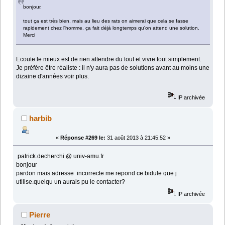
bonjour,
tout ça est très bien, mais au lieu des rats on aimerai que cela se fasse
rapidement chez l'homme. ça fait déjà longtemps qu'on attend une solution.
Merci
Ecoute le mieux est de rien attendre du tout et vivre tout simplement.
Je préfère être réaliste : il n'y aura pas de solutions avant au moins une
dizaine d'années voir plus.
IP archivée
harbib
«
Réponse #269 le:
31 août 2013 à 21:45:52 »
patrick.decherchi @ univ-amu.fr
bonjour
pardon mais adresse incorrecte me repond ce bidule que j
utilise.quelqu un aurais pu le contacter?
IP archivée
Pierre