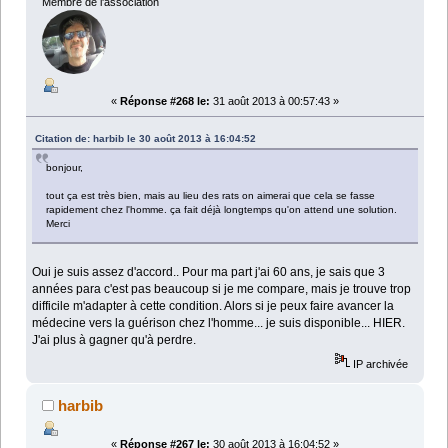
Membre de l'association
«
Réponse #268 le:
31 août 2013 à 00:57:43 »
Citation de: harbib le 30 août 2013 à 16:04:52
bonjour,
tout ça est très bien, mais au lieu des rats on aimerai que cela se fasse
rapidement chez l'homme. ça fait déjà longtemps qu'on attend une solution.
Merci
Oui je suis assez d'accord.. Pour ma part j'ai 60 ans, je sais que 3
années para c'est pas beaucoup si je me compare, mais je trouve trop
difficile m'adapter à cette condition. Alors si je peux faire avancer la
médecine vers la guérison chez l'homme... je suis disponible... HIER.
J'ai plus à gagner qu'à perdre.
IP archivée
harbib
«
Réponse #267 le:
30 août 2013 à 16:04:52 »