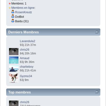
Membres: 1
Membres en ligne
:
RosenKreutz
DotBot
Baidu (31)
Derniers Membres
Lavandula2
93j 21h 37m
chris26
84j 20h 16m
Arnaud
83j 9h 36m
charlieboy
66j 21h 41m
Gyzmo34
63j 9m
Top membres
chris26
7313 Messages