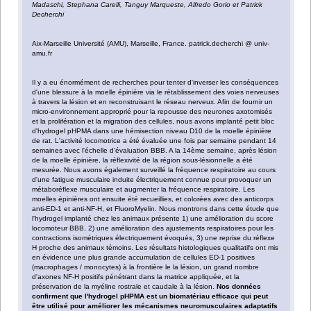
Madaschi, Stephana Carelli, Tanguy Marqueste, Alfredo Gorio et Patrick
Decherchi
Aix-Marseille Université (AMU), Marseille, France. patrick.decherchi @ univ-
amu.fr
Il y a eu énormément de recherches pour tenter d'inverser les conséquences
d'une blessure à la moelle épinière via le rétablissement des voies nerveuses
à travers la lésion et en reconstruisant le réseau nerveux. Afin de fournir un
micro-environnement approprié pour la repousse des neurones axotomisés
et la prolifération et la migration des cellules, nous avons implanté petit bloc
d'hydrogel pHPMA dans une hémisection niveau D10 de la moelle épinière
de rat. L'activité locomotrice a été évaluée une fois par semaine pendant 14
semaines avec l'échelle d'évaluation BBB. A la 14ème semaine, après lésion
de la moelle épinière, la réflexivité de la région sous-lésionnelle a été
mesurée. Nous avons également surveillé la fréquence respiratoire au cours
d'une fatigue musculaire induite électriquement connue pour provoquer un
métaboréflexe musculaire et augmenter la fréquence respiratoire. Les
moelles épinières ont ensuite été recueillies, et colorées avec des anticorps
anti-ED-1 et anti-NF-H, et FluoroMyelin. Nous montrons dans cette étude que
l'hydrogel implanté chez les animaux présente 1) une amélioration du score
locomoteur BBB, 2) une amélioration des ajustements respiratoires pour les
contractions isométriques électriquement évoqués, 3) une reprise du réflexe
H proche des animaux témoins. Les résultats histologiques qualitatifs ont mis
en évidence une plus grande accumulation de cellules ED-1 positives
(macrophages / monocytes) à la frontière le la lésion, un grand nombre
d'axones NF-H positifs pénétrant dans la matrice appliquée, et la
préservation de la myéline rostrale et caudale à la lésion.
Nos données
confirment que l'hydrogel pHPMA est un biomatériau efficace qui peut
être utilisé pour améliorer les mécanismes neuromusculaires adaptatifs