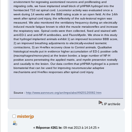
environment for regrowing axotomized neurons and proliferating and
migrating cells, we have implanted small block of pHPMA hydrogel into the
hemisected T10 rat spinal cord. Locomotor activity was evaluated once a
week during 14 weeks with the BBB rating scale in an open field. At the 14th
week after spinal cord injury, the reflexivity of the sub-lesional region was
measured. We also monitored the ventilatory frequency during an electrically
induced muscle fatigue known to elicit the muscle metaboreflex and increase
the respiratory rate. Spinal cords were then collected, fixed and stained with
anti-ED-1 and anti-NF-H antibodies, and FluoroMyelin. We show in this study
that hydrogel implanted animals exhibit 1) an improved locomotor BBB score,
2) an improved breathing adjustments to electrically-evoked isometric
contractions, 3) an H-reflex recovery close to Control animals. Qualitative
histological results put in evidence higher accumulation of ED-1 positive cells
(macrophages/monocytes) at the lesion border, a large number of NF-H
positive axons penetrating the applied matrix, and myelin preservion rostrally
and caudally to the lesion. Our data confirm that pHPMA hydrogel is a potent
biomaterial that can be used for improving neuromuscular adaptive
mechanisms and H-reflex responses after spinal cord injury.
Source :
http://www.asnneuro.org/an/imps/abs/AN20120082.htm
IP archivée
misterjp
«
Réponse #261 le:
09 mai 2013 à 14:14:25 »