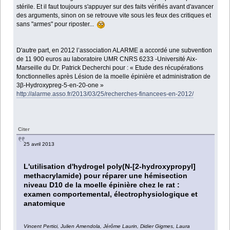
stérile. Et il faut toujours s'appuyer sur des faits vérifiés avant d'avancer
des arguments, sinon on se retrouve vite sous les feux des critiques et
sans "armes" pour riposter...
D'autre part, en 2012 l’association ALARME a accordé une subvention
de 11 900 euros au laboratoire UMR CNRS 6233 -Université Aix-
Marseille du Dr. Patrick Decherchi pour : « Etude des récupérations
fonctionnelles après Lésion de la moelle épinière et administration de
3β-Hydroxypreg-5-en-20-one »
http://alarme.asso.fr/2013/03/25/recherches-financees-en-2012/
Citer
25 avril 2013
L'utilisation d'hydrogel poly(N-[2-hydroxypropyl]
methacrylamide) pour réparer une hémisection
niveau D10 de la moelle épinière chez le rat :
examen comportemental, électrophysiologique et
anatomique
Vincent Pertici, Julien Amendola, Jérôme Laurin, Didier Gigmes, Laura