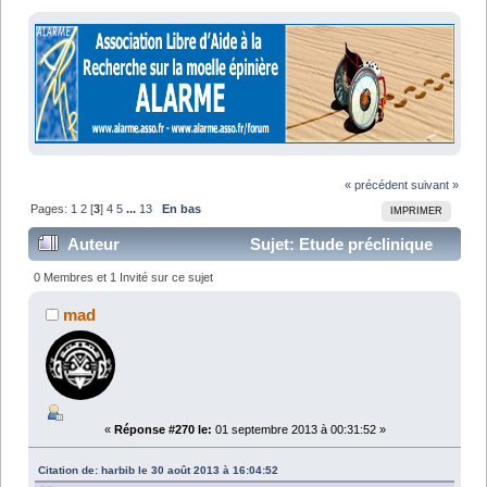
« précédent
suivant »
Pages:
1
2
[
3
]
4
5
...
13
En bas
IMPRIMER
Auteur
Sujet: Etude préclinique
Neurogel-EPO-Progestérone (Lu 317361 fois)
0 Membres et 1 Invité sur ce sujet
mad
«
Réponse #270 le:
01 septembre 2013 à 00:31:52 »
Citation de: harbib le 30 août 2013 à 16:04:52