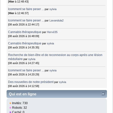
[
Hier
à 12:48:43]
lcomment se faire peser ...
par
sylvia
[
Hier
à 12:46:37]
lcomment se faire peser ...
par
Lavandula2
[08 août 2026 à 22:44:17]
Cannabis thérapeutique
par
Hervé35
[08 août 2026 à 16:48:09]
Cannabis thérapeutique
par
sylvia
[08 août 2026 à 14:35:35]
Recherche de bien-être et de reconnexion au corps après une lésion
médullaire
par
sylvia
[08 août 2026 à 14:27:45]
lcomment se faire peser ...
par
sylvia
[08 août 2026 à 14:20:29]
Des nouvelles de notre président
par
sylvia
[08 août 2026 à 14:12:58]
Qui est en ligne
Invités: 730
Robots: 32
Caché: 0