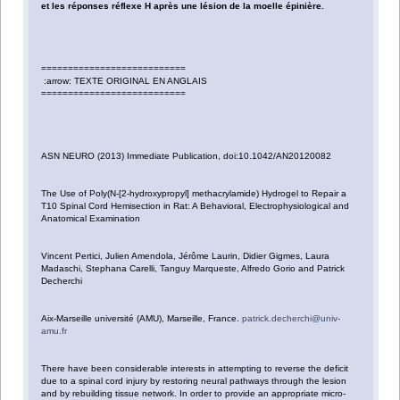
et les réponses réflexe H après une lésion de la moelle épinière.
===========================
:arrow: TEXTE ORIGINAL EN ANGLAIS
===========================
ASN NEURO (2013) Immediate Publication, doi:10.1042/AN20120082
The Use of Poly(N-[2-hydroxypropyl] methacrylamide) Hydrogel to Repair a
T10 Spinal Cord Hemisection in Rat: A Behavioral, Electrophysiological and
Anatomical Examination
Vincent Pertici, Julien Amendola, Jérôme Laurin, Didier Gigmes, Laura
Madaschi, Stephana Carelli, Tanguy Marqueste, Alfredo Gorio and Patrick
Decherchi
Aix-Marseille université (AMU), Marseille, France.
patrick.decherchi@univ-
amu.fr
There have been considerable interests in attempting to reverse the deficit
due to a spinal cord injury by restoring neural pathways through the lesion
and by rebuilding tissue network. In order to provide an appropriate micro-