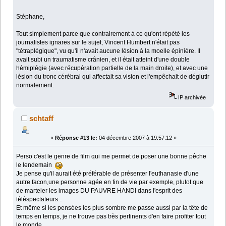
Stéphane,
Tout simplement parce que contrairement à ce qu'ont répété les
journalistes ignares sur le sujet, Vincent Humbert n'était pas
"tétraplégique", vu qu'il n'avait aucune lésion à la moelle épinière. Il
avait subi un traumatisme crânien, et il était atteint d'une double
hémiplégie (avec récupération partielle de la main droite), et avec une
lésion du tronc cérébral qui affectait sa vision et l'empêchait de déglutir
normalement.
IP archivée
schtaff
«
Réponse #13 le:
04 décembre 2007 à 19:57:12 »
Perso c'est le genre de film qui me permet de poser une bonne pêche
le lendemain
Je pense qu'il aurait été préférable de présenter l'euthanasie d'une
autre facon,une personne agée en fin de vie par exemple, plutot que
de marteler les images DU PAUVRE HANDI dans l'esprit des
téléspectateurs...
Et même si les pensées les plus sombre me passe aussi par la tête de
temps en temps, je ne trouve pas très pertinents d'en faire profiter tout
le monde.