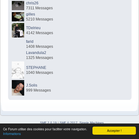
chris26
7311 Messages
gilles
5210 Messages
TDelrieu
4142 Messages
farid
1408 Messages
Lavandula2
1325 Messages
STEPHANE
1040 Messages
J.Solis
999 Messages
SMF 2.0.19
|
SMF © 2017
,
Simple Machines
Simple Audio Video Embedder
Ce Forum utilise des cookies pour faciliter votre navigation.
Accepter !
SimplePortal 2.3.7 © 2008-2026, SimplePortal
Informations
Sitemap
XHTML
Flux RSS
WAP2