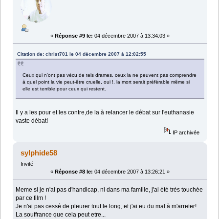
«
Réponse #9 le:
04 décembre 2007 à 13:34:03 »
Citation de: christ701 le 04 décembre 2007 à 12:02:55
Ceux qui n'ont pas vécu de tels drames, ceux la ne peuvent pas comprendre
à quel point la vie peut-être cruelle, oui !, la mort serait préférable même si
elle est terrible pour ceux qui restent.
Il y a les pour et les contre,de la à relancer le débat sur l'euthanasie
vaste débat!
IP archivée
sylphide58
Invité
«
Réponse #8 le:
04 décembre 2007 à 13:26:21 »
Meme si je n'ai pas d'handicap, ni dans ma famille, j'ai été très touchée
par ce film !
Je n'ai pas cessé de pleurer tout le long, et j'ai eu du mal à m'arreter!
La souffrance que cela peut etre...