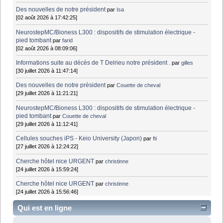
Des nouvelles de notre président
par
Isa
[02 août 2026 à 17:42:25]
NeurostepMC/Bioness L300 : dispositifs de stimulation électrique -
pied tombant
par
farid
[02 août 2026 à 08:09:06]
Informations suite au décès de T Delrieu notre président .
par
gilles
[30 juillet 2026 à 11:47:14]
Des nouvelles de notre président
par
Couette de cheval
[29 juillet 2026 à 11:21:21]
NeurostepMC/Bioness L300 : dispositifs de stimulation électrique -
pied tombant
par
Couette de cheval
[29 juillet 2026 à 11:12:41]
Cellules souches iPS - Keio University (Japon)
par
fti
[27 juillet 2026 à 12:24:22]
Cherche hôtel nice URGENT
par
christinne
[24 juillet 2026 à 15:59:24]
Cherche hôtel nice URGENT
par
christinne
[24 juillet 2026 à 15:56:46]
Qui est en ligne