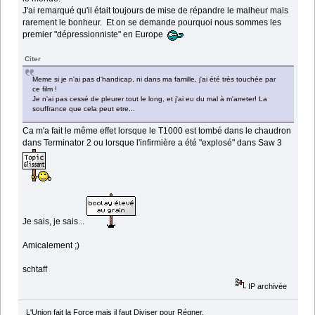
J'ai remarqué qu'il était toujours de mise de répandre le malheur mais
rarement le bonheur. Et on se demande pourquoi nous sommes les
premier "dépressionniste" en Europe
Citer
Meme si je n'ai pas d'handicap, ni dans ma famille, j'ai été très touchée par
ce film !
Je n'ai pas cessé de pleurer tout le long, et j'ai eu du mal à m'arreter! La
souffrance que cela peut etre...
Ca m'a fait le même effet lorsque le T1000 est tombé dans le chaudron
dans Terminator 2 ou lorsque l'infirmière a été "explosé" dans Saw 3
Je sais, je sais...
Amicalement ;)
schtaff
IP archivée
L'Union fait la Force mais il faut Diviser pour Régner.