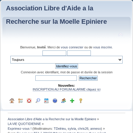
Association Libre d'Aide a la
Recherche sur la Moelle Epiniere
Bienvenue,
Invité
. Merci de
vous connecter
ou de
vous inscrire
.
Connexion avec identifiant, mot de passe et durée de la session
Nouvelles:
INSCRIPTION AU FORUM ALARME cliquez ici
Association Libre d'Aide a la Recherche sur la Moelle Epiniere
»
LA VIE QUOTIDIENNE
»
Exprimez-vous !
(Modérateurs:
TDelrieu
,
sylvia
,
chris26
,
anneso
) »