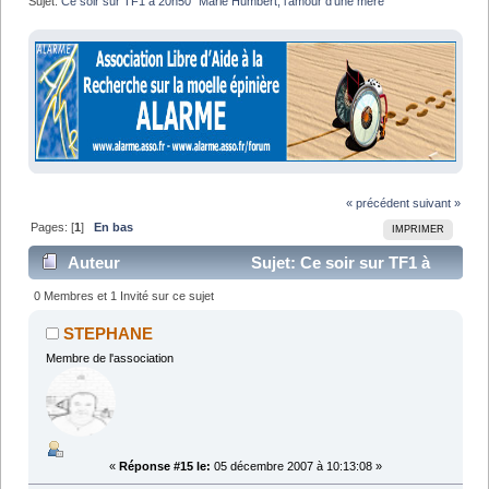
Sujet:
Ce soir sur TF1 à 20h50 "Marie Humbert, l'amour d'une mère"
« précédent
suivant »
Pages: [
1
]
En bas
IMPRIMER
Auteur
Sujet: Ce soir sur TF1 à
20h50 "Marie Humbert, l'amour d'une mère" (Lu
0 Membres et 1 Invité sur ce sujet
15087 fois)
STEPHANE
Membre de l'association
«
Réponse #15 le:
05 décembre 2007 à 10:13:08 »