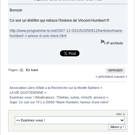
Bonsoir
Ce soir un téléfilm qui retrace l'histoire de Vincent Humbert !!!
http://www.programme-tv.net/2007-12-03/1/5/2050912/hertzien/marie-
humbert--l-amour-d-une-mere.html
IP archivée
Pages: [
1
]
En haut
IMPRIMER
« précédent
suivant »
Association Libre d'Aide a la Recherche sur la Moelle Epiniere
»
LA VIE QUOTIDIENNE
»
Exprimez-vous !
(Modérateurs:
TDelrieu
,
sylvia
,
chris26
,
anneso
) »
Sujet:
Ce soir sur TF1 à 20h50 "Marie Humbert, l'amour d'une mère"
Aller à: