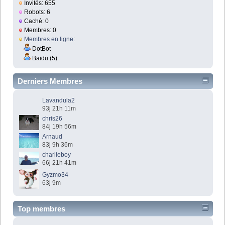
Invités: 655
Robots: 6
Caché: 0
Membres: 0
Membres en ligne
:
DotBot
Baidu (5)
Derniers Membres
Lavandula2
93j 21h 11m
chris26
84j 19h 56m
Arnaud
83j 9h 36m
charlieboy
66j 21h 41m
Gyzmo34
63j 9m
Top membres