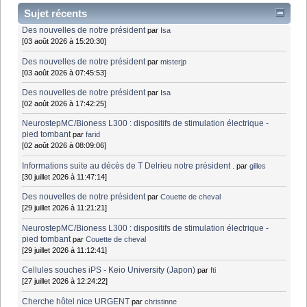
Sujet récents
Des nouvelles de notre président
par
Isa
[03 août 2026 à 15:20:30]
Des nouvelles de notre président
par
misterjp
[03 août 2026 à 07:45:53]
Des nouvelles de notre président
par
Isa
[02 août 2026 à 17:42:25]
NeurostepMC/Bioness L300 : dispositifs de stimulation électrique -
pied tombant
par
farid
[02 août 2026 à 08:09:06]
Informations suite au décès de T Delrieu notre président .
par
gilles
[30 juillet 2026 à 11:47:14]
Des nouvelles de notre président
par
Couette de cheval
[29 juillet 2026 à 11:21:21]
NeurostepMC/Bioness L300 : dispositifs de stimulation électrique -
pied tombant
par
Couette de cheval
[29 juillet 2026 à 11:12:41]
Cellules souches iPS - Keio University (Japon)
par
fti
[27 juillet 2026 à 12:24:22]
Cherche hôtel nice URGENT
par
christinne