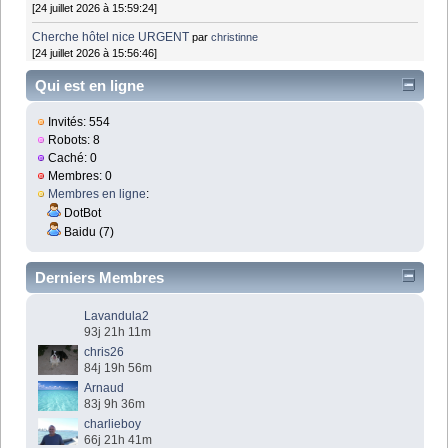
[24 juillet 2026 à 15:59:24]
Cherche hôtel nice URGENT
par
christinne
[24 juillet 2026 à 15:56:46]
Qui est en ligne
Invités: 554
Robots: 8
Caché: 0
Membres: 0
Membres en ligne
:
DotBot
Baidu (7)
Derniers Membres
Lavandula2
93j 21h 11m
chris26
84j 19h 56m
Arnaud
83j 9h 36m
charlieboy
66j 21h 41m