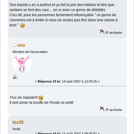
Des barjots y en a partout et ça fait la joie des médias et dire que
certains se font des coui.... en or avec ce genre de débilités.
Ceci dit, pour les personnes facilement influençable " ce genre de
conneries est à éviter si vous ne voulez pas finir dans une caisse à
bois "
IP archivée
oxo
Membre de l'association
«
Réponse #3 le:
14 août 2007 à 12:05:25 »
Truc de malade!!!
Il doit aimer la bouffe de l'hosto ce petit!
IP archivée
kix29
Invité
«
Réponse #2 le:
14 août 2007 à 09:45:51 »