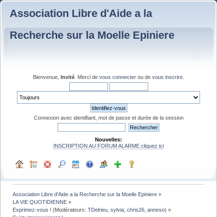
Association Libre d'Aide a la
Recherche sur la Moelle Epiniere
Bienvenue,
Invité
. Merci de
vous connecter
ou de
vous inscrire
.
Connexion avec identifiant, mot de passe et durée de la session
Nouvelles:
INSCRIPTION AU FORUM ALARME cliquez ici
Association Libre d'Aide a la Recherche sur la Moelle Epiniere
»
LA VIE QUOTIDIENNE
»
Exprimez-vous !
(Modérateurs:
TDelrieu
,
sylvia
,
chris26
,
anneso
) »