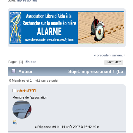
Sujet:
impressionant !
« précédent
suivant »
Pages: [
1
]
En bas
IMPRIMER
Auteur
Sujet: impressionant ! (Lu
6234 fois)
0 Membres et 1 Invité sur ce sujet
christ701
Membre de l'association
«
Réponse #4 le:
14 août 2007 à 16:42:40 »