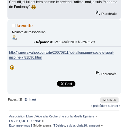
Ceci dit, si lui est tétra comme le prétend l'article, moi je suis "Madame
de Fontenay"
IP archivée
krevette
Membre de l'association
«
Réponse #1 le:
13 août 2007 à 22:40:12 »
http://fr.news.yahoo.com/afp/20070811/tod-allemagne-societe-sport-
insolite-7f81b96.html
IP archivée
Pages: [
1
]
En haut
IMPRIMER
« précédent
suivant »
Association Libre d'Aide a la Recherche sur la Moelle Epiniere
»
LA VIE QUOTIDIENNE
»
Exprimez-vous !
(Modérateurs:
TDelrieu
,
sylvia
,
chris26
,
anneso
) »