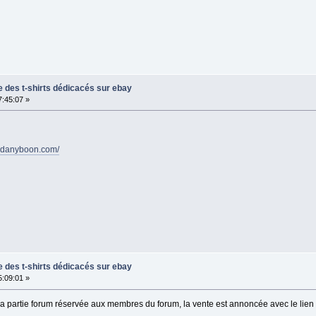
te des t-shirts dédicacés sur ebay
7:45:07 »
w.danyboon.com/
te des t-shirts dédicacés sur ebay
5:09:01 »
s la partie forum réservée aux membres du forum, la vente est annoncée avec le lien v