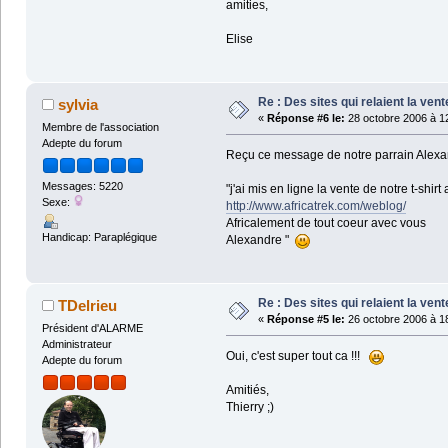
amities,
Elise
Re : Des sites qui relaient la ven
sylvia
«
Réponse #6 le:
28 octobre 2006 à 1
Membre de l'association
Adepte du forum
Reçu ce message de notre parrain Alexa
Messages: 5220
"j'ai mis en ligne la vente de notre t-shirt
Sexe:
http://www.africatrek.com/weblog/
Africalement de tout coeur avec vous
Handicap: Paraplégique
Alexandre "
Re : Des sites qui relaient la ven
TDelrieu
«
Réponse #5 le:
26 octobre 2006 à 1
Président d'ALARME
Administrateur
Oui, c'est super tout ca !!!
Adepte du forum
Amitiés,
Thierry ;)