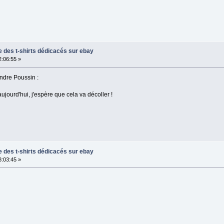
te des t-shirts dédicacés sur ebay
2:06:55 »
ndre Poussin :
 aujourd'hui, j'espère que cela va décoller !
te des t-shirts dédicacés sur ebay
8:03:45 »