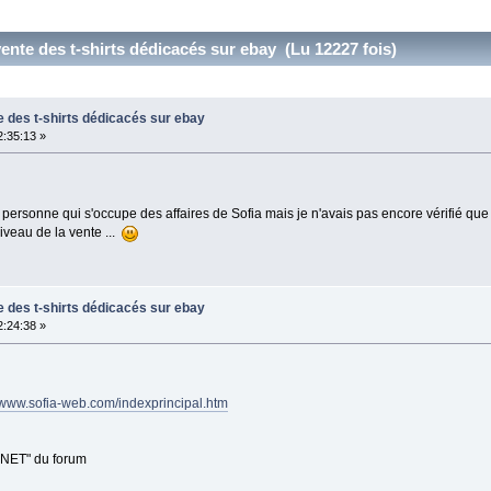
 vente des t-shirts dédicacés sur ebay (Lu 12227 fois)
te des t-shirts dédicacés sur ebay
2:35:13 »
personne qui s'occupe des affaires de Sofia mais je n'avais pas encore vérifié que c'é
iveau de la vente ...
te des t-shirts dédicacés sur ebay
2:24:38 »
//www.sofia-web.com/indexprincipal.htm
 NET" du forum