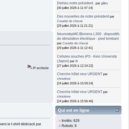
Delrieu notre président .
par
gilles
[30 juillet 2026 à 11:47:14]
Des nouvelles de notre président
par
Couette de cheval
[29 juillet 2026 à 11:21:21]
NeurostepMC/Bioness L300 : dispositifs
de stimulation électrique - pied tombant
par
Couette de cheval
[29 juillet 2026 à 11:12:41]
Cellules souches iPS - Keio University
(Japon)
par
fti
[27 juillet 2026 à 12:24:22]
IP archivée
Cherche hôtel nice URGENT
par
christinne
[24 juillet 2026 à 15:59:24]
Cherche hôtel nice URGENT
par
christinne
[24 juillet 2026 à 15:56:46]
Qui est en ligne
Invités: 629
ers le t-shirt dédicacé par
Robots: 9