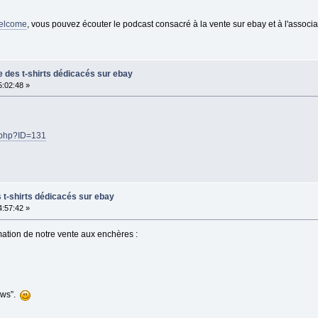
welcome
, vous pouvez écouter le podcast consacré à la vente sur ebay et à l'associ
te des t-shirts dédicacés sur ebay
5:02:48 »
n.php?ID=131
s t-shirts dédicacés sur ebay
4:57:42 »
rmation de notre vente aux enchères :
news”.