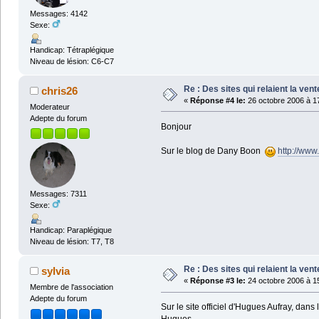
Messages: 4142
Sexe:
Handicap: Tétraplégique
Niveau de lésion: C6-C7
Re : Des sites qui relaient la ven
chris26
«
Réponse #4 le:
26 octobre 2006 à 1
Moderateur
Adepte du forum
Bonjour
Sur le blog de Dany Boon
http://ww
Messages: 7311
Sexe:
Handicap: Paraplégique
Niveau de lésion: T7, T8
Re : Des sites qui relaient la ven
sylvia
«
Réponse #3 le:
24 octobre 2006 à 1
Membre de l'association
Adepte du forum
Sur le site officiel d'Hugues Aufray, dan