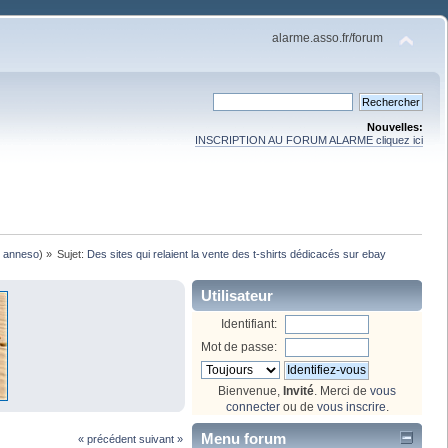
alarme.asso.fr/forum
Nouvelles:
INSCRIPTION AU FORUM ALARME cliquez ici
,
anneso
) »
Sujet:
Des sites qui relaient la vente des t-shirts dédicacés sur ebay
Utilisateur
Identifiant:
Mot de passe:
Bienvenue,
Invité
. Merci de
vous
connecter
ou de
vous inscrire
.
Menu forum
« précédent
suivant »