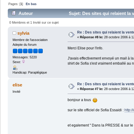
Pages: [
1
]
En bas
Auteur
Sujet: Des sites qui relaient la
0 Membres et 1 Invité sur ce sujet
Re : Des sites qui relaient la ven
sylvia
«
Réponse #8 le:
28 octobre 2006 à 1
Membre de l'association
Adepte du forum
Merci Elise pour l'info.
Messages: 5220
J'avais effectivement envoyé un mail à la 
Sexe:
shirt de Sofia s'est vraiment emballé au n
Handicap: Paraplégique
Re : Des sites qui relaient la ven
elise
«
Réponse #7 le:
28 octobre 2006 à 1
Invité
bonjour a tous
sur le site officiel de Sofia Essaidi :
http:
et egalement " Dans la PRESSE & sur le