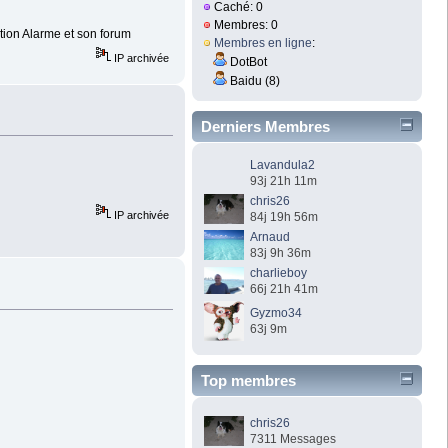
Caché: 0
Membres: 0
ation Alarme et son forum
Membres en ligne
:
IP archivée
DotBot
Baidu (8)
Derniers Membres
Lavandula2
93j 21h 11m
chris26
IP archivée
84j 19h 56m
Arnaud
83j 9h 36m
charlieboy
66j 21h 41m
Gyzmo34
63j 9m
Top membres
chris26
7311 Messages