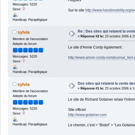
Hugues
Messages: 5220
Sexe:
Sur le site
http://www.handimobility.org/
Handicap: Paraplégique
Re : Des sites qui relaient la ven
sylvia
«
Réponse #2 le:
23 octobre 2006 à 1
Membre de l'association
Adepte du forum
Le site d'Annie Cordy également :
Messages: 5220
http://www.annie-cordy.com/journal_lie
Sexe:
Handicap: Paraplégique
Des sites qui relaient la vente de
sylvia
«
Réponse #1 le:
23 octobre 2006 à 1
Membre de l'association
Adepte du forum
Le site de Richard Gotainer relaie l'info
Messages: 5220
Site officiel
Sexe:
http://www.gotainer.com
Handicap: Paraplégique
Le chemin, c’est > “Bistot” > “Les Gotai