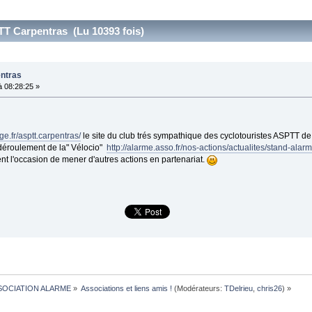
T Carpentras (Lu 10393 fois)
ntras
 08:28:25 »
ge.fr/asptt.carpentras/
le site du club trés sympathique des cyclotouristes ASPTT de
u déroulement de la" Vélocio"
http://alarme.asso.fr/nos-actions/actualites/stand-ala
 l'occasion de mener d'autres actions en partenariat.
SOCIATION ALARME
»
Associations et liens amis !
(Modérateurs:
TDelrieu
,
chris26
) »