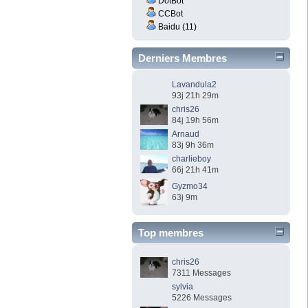
DotBot
CCBot
Baidu (11)
Derniers Membres
Lavandula2
93j 21h 29m
chris26
84j 19h 56m
Arnaud
83j 9h 36m
charlieboy
66j 21h 41m
Gyzmo34
63j 9m
Top membres
chris26
7311 Messages
sylvia
5226 Messages