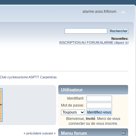
alarme.asso.fr/forum
Nouvelles:
INSCRIPTION AU FORUM ALARME cliquez ici
Club cyclotourisme ASPTT Carpentras
Utilisateur
Identifiant:
Mot de passe:
Bienvenue,
Invité
. Merci de
vous
connecter
ou de
vous inscrire
.
Menu forum
« précédent
suivant »