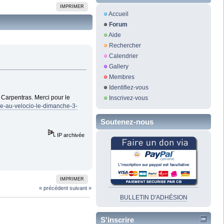
IMPRIMER
Accueil
Forum
Aide
Rechercher
Calendrier
Gallery
Membres
Identifiez-vous
 Carpentras. Merci pour le
Inscrivez-vous
rme-au-velocio-le-dimanche-3-
Soutenez-nous
IP archivée
IMPRIMER
« précédent
suivant »
BULLETIN D'ADHÉSION
S'inscrire