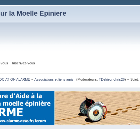
ur la Moelle Epiniere
z-vous
Inscrivez-vous
OCIATION ALARME
»
Associations et liens amis !
(Modérateurs:
TDelrieu
,
chris26
) »
Sujet: