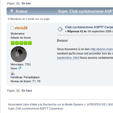
Pages: [
1
]
En bas
Auteur
Sujet: Club cyclotourisme ASPT
0 Membres et 1 Invité sur ce sujet
Club cyclotourisme ASPTT Carpe
chris26
«
Réponse #1 le:
04 septembre 2006 à
Moderateur
Adepte du forum
Bonjour
Vous trouverez à ce lien
http://perso.oran
soutient qu'ils nous ont accorder lors d
septembre..html
Nous aurons certainement
Messages: 7311
Sexe:
Handicap: Paraplégique
Niveau de lésion: T7, T8
Pages: [
1
]
En haut
Association Libre d'Aide a la Recherche sur la Moelle Epiniere
»
A PROPOS DE L'AS
Sujet:
Club cyclotourisme ASPTT Carpentras