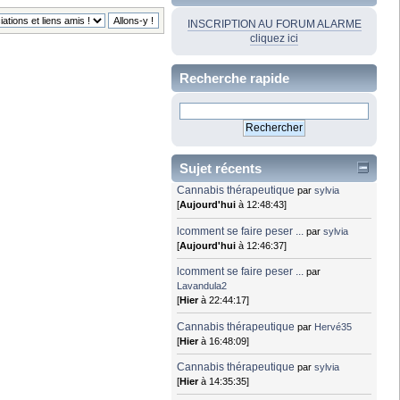
INSCRIPTION AU FORUM ALARME
cliquez ici
Recherche rapide
Sujet récents
Cannabis thérapeutique
par
sylvia
[
Aujourd'hui
à 12:48:43]
lcomment se faire peser ...
par
sylvia
[
Aujourd'hui
à 12:46:37]
lcomment se faire peser ...
par
Lavandula2
[
Hier
à 22:44:17]
Cannabis thérapeutique
par
Hervé35
[
Hier
à 16:48:09]
Cannabis thérapeutique
par
sylvia
[
Hier
à 14:35:35]