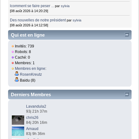
lcomment se faire peser ...
par
sylvia
[08 août 2026 à 14:20:29]
Des nouvelles de notre président
par
sylvia
[08 août 2026 à 14:12:58]
Qui est en ligne
Invités: 739
Robots: 8
Caché: 0
Membres: 1
Membres en ligne
:
RosenKreutz
Baidu (8)
Derniers Membres
Lavandula2
93j 21h 37m
chris26
84j 20h 16m
Arnaud
83j 9h 36m