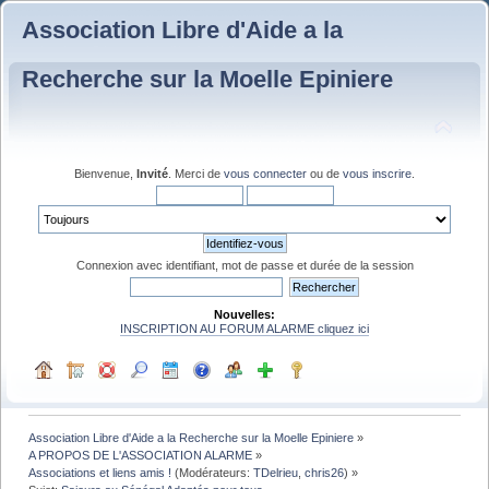
Association Libre d'Aide a la
Recherche sur la Moelle Epiniere
Bienvenue,
Invité
. Merci de
vous connecter
ou de
vous inscrire
.
Connexion avec identifiant, mot de passe et durée de la session
Nouvelles:
INSCRIPTION AU FORUM ALARME cliquez ici
Association Libre d'Aide a la Recherche sur la Moelle Epiniere
»
A PROPOS DE L'ASSOCIATION ALARME
»
Associations et liens amis !
(Modérateurs:
TDelrieu
,
chris26
) »