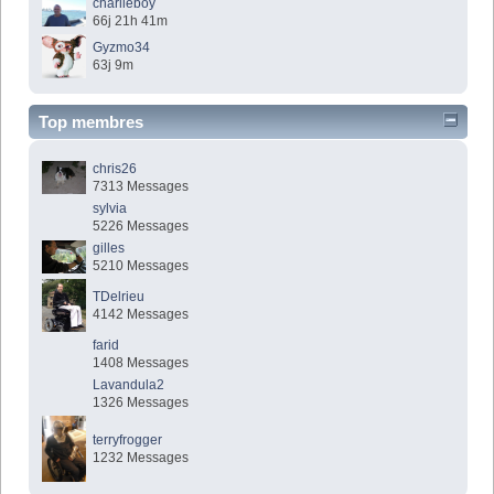
charlieboy
66j 21h 41m
Gyzmo34
63j 9m
Top membres
chris26
7313 Messages
sylvia
5226 Messages
gilles
5210 Messages
TDelrieu
4142 Messages
farid
1408 Messages
Lavandula2
1326 Messages
terryfrogger
1232 Messages