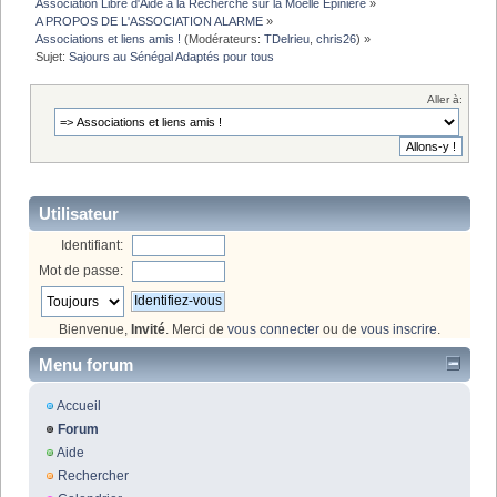
Association Libre d'Aide a la Recherche sur la Moelle Epiniere
»
A PROPOS DE L'ASSOCIATION ALARME
»
Associations et liens amis !
(Modérateurs:
TDelrieu
,
chris26
) »
Sujet:
Sajours au Sénégal Adaptés pour tous
Aller à:
Utilisateur
Identifiant:
Mot de passe:
Bienvenue,
Invité
. Merci de
vous connecter
ou de
vous inscrire
.
Menu forum
Accueil
Forum
Aide
Rechercher