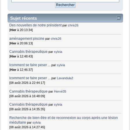
Sujet récents
Des nouvelles de notre président
par
chris26
[
Hier
à 20:13:34]
aménagement piscine
par
chris26
[
Hier
à 20:06:13]
Cannabis thérapeutique
par
sylvia
[
Hier
à 12:48:43]
lcomment se faire peser ...
par
sylvia
[
Hier
à 12:46:37]
lcomment se faire peser ...
par
Lavandula2
[08 août 2026 à 22:44:17]
Cannabis thérapeutique
par
Hervé35
[08 août 2026 à 16:48:09]
Cannabis thérapeutique
par
sylvia
[08 août 2026 à 14:35:35]
Recherche de bien-être et de reconnexion au corps après une lésion
médullaire
par
sylvia
[08 août 2026 à 14:27:45]