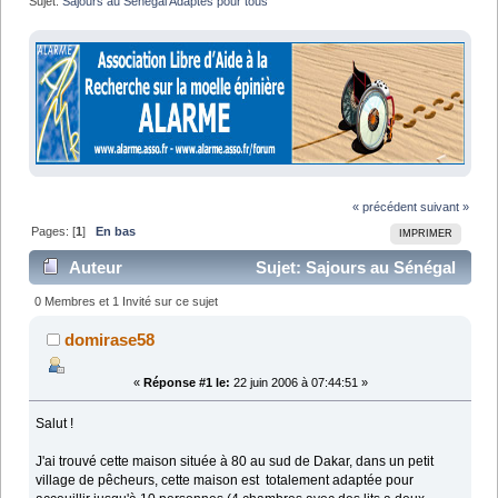
Sujet:
Sajours au Sénégal Adaptés pour tous
« précédent
suivant »
Pages: [
1
]
En bas
IMPRIMER
Auteur
Sujet: Sajours au Sénégal
Adaptés pour tous (Lu 9782 fois)
0 Membres et 1 Invité sur ce sujet
domirase58
«
Réponse #1 le:
22 juin 2006 à 07:44:51 »
Salut !
J'ai trouvé cette maison située à 80 au sud de Dakar, dans un petit
village de pêcheurs, cette maison est totalement adaptée pour