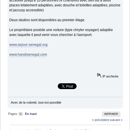
acceuillir jusqu'à 10 personnes (4 chambres avec des lits a deux
places totalement adaptées, avec douche et toilettes adaptées, piscine
et jaccusy accessible)
Deux studios sont disponibles au premier étage.
Le propriétaire posède une voiture (type chryler voyager) adaptée
avec laquelle il peut venir vous chercher à l'aeroport.
www.sejour-senegal.org
www.handisenegal.com
IP archivée
Avec de la volonté, tout est possible
Pages: [
1
]
En haut
IMPRIMER
« précédent
suivant »