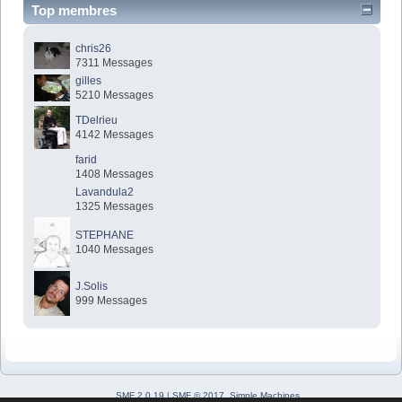
Top membres
chris26
7311 Messages
gilles
5210 Messages
TDelrieu
4142 Messages
farid
1408 Messages
Lavandula2
1325 Messages
STEPHANE
1040 Messages
J.Solis
999 Messages
SMF 2.0.19
|
SMF © 2017
,
Simple Machines