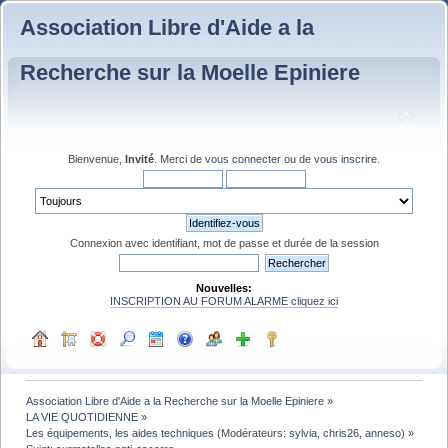
Association Libre d'Aide a la
Recherche sur la Moelle Epiniere
Bienvenue,
Invité
. Merci de
vous connecter
ou de
vous inscrire
.
Connexion avec identifiant, mot de passe et durée de la session
Nouvelles:
INSCRIPTION AU FORUM ALARME cliquez ici
Association Libre d'Aide a la Recherche sur la Moelle Epiniere
»
LA VIE QUOTIDIENNE
»
Les équipements, les aides techniques
(Modérateurs:
sylvia
,
chris26
,
anneso
) »