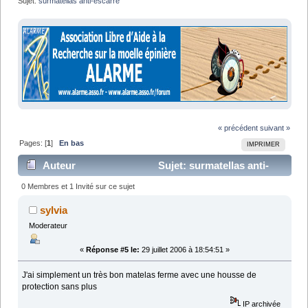
Sujet:
surmatellas anti-escarre
« précédent
suivant »
Pages: [
1
]
En bas
IMPRIMER
Auteur
Sujet: surmatellas anti-
escarre (Lu 9647 fois)
0 Membres et 1 Invité sur ce sujet
sylvia
Moderateur
«
Réponse #5 le:
29 juillet 2006 à 18:54:51 »
J'ai simplement un très bon matelas ferme avec une housse de
protection sans plus
IP archivée