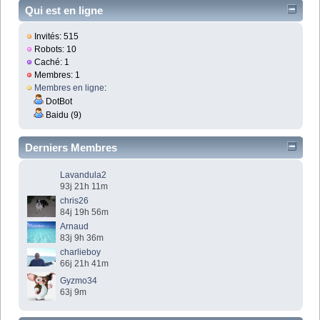
Qui est en ligne
Invités: 515
Robots: 10
Caché: 1
Membres: 1
Membres en ligne
:
DotBot
Baidu (9)
Derniers Membres
Lavandula2
93j 21h 11m
chris26
84j 19h 56m
Arnaud
83j 9h 36m
charlieboy
66j 21h 41m
Gyzmo34
63j 9m