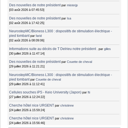
Des nouvelles de notre président
par
misterjp
[03 août 2026 à 07:45:53]
Des nouvelles de notre président
par
Isa
[02 août 2026 à 17:42:25]
NeurostepMC/Bioness L300 : dispositifs de stimulation électrique -
pied tombant
par
farid
[02 août 2026 à 08:09:06]
Informations suite au décès de T Delrieu notre président .
par
gilles
[30 juillet 2026 à 11:47:14]
Des nouvelles de notre président
par
Couette de cheval
[29 juillet 2026 à 11:21:21]
NeurostepMC/Bioness L300 : dispositifs de stimulation électrique -
pied tombant
par
Couette de cheval
[29 juillet 2026 à 11:12:41]
Cellules souches iPS - Keio University (Japon)
par
fti
[27 juillet 2026 à 12:24:22]
Cherche hôtel nice URGENT
par
christinne
[24 juillet 2026 à 15:59:24]
Cherche hôtel nice URGENT
par
christinne
[24 juillet 2026 à 15:56:46]