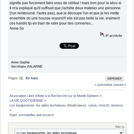
signifie pas forcement faire voeu de célibat ! mais bon pour la sécu si.
Il m'a expliqué qu'il suffisait que j'achète deux matelas une personne
(l'un remboursé, l'autre pas), que je découpe l'un et que je les mette
ensemble ds une housse voyons!!! elle est pas belle la vie, vraiment
ces handis tjs en train de raler pour des conneries...
Anne-So
IP archivée
Anne-Sophie
Secrétaire d'ALARME
Pages: [
1
]
En haut
IMPRIMER
« précédent
suivant »
Association Libre d'Aide a la Recherche sur la Moelle Epiniere
»
LA VIE QUOTIDIENNE
»
Les équipements, les aides techniques
(Modérateurs:
sylvia
,
chris26
,
anneso
)
»
Sujet:
surmatellas anti-escarre
Aller à: