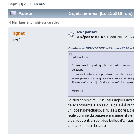
Pages: [
1
]
2
3
4
En bas
Auteur
Sujet: penilex (Lu 135218 fois)
0 Membres et 1 Invité sur ce sujet
Re : penilex
bgnat
«
Réponse #90 le:
03 avril 2010 à 16:
Invité
Citation de: REMYDEDEZ le 26 mars 2010 à 
salut à tous,
j'ai un souci depuis quelques mois avec mes p
ce type.
Le modéle utilisé est pourtant resté le même,
je me pose donc la question à savoir si cela 
Si quelqu'un à déjà était confronté à ce genr
Merci A+
Je suis comme toi. J'utilisais depuis des
deux accidents. Depuis que ça a été rache
un lot est défectueux, si tu as 3 boîtes, c
réglé comme du papier à musique, il y en a
plus fréquent, on voit des bulles d'air qui
fabrication pour le coup.