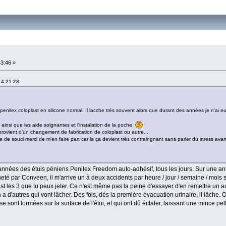
43:46 »
14:21:28
enilex coloplast en silicone normal. Il lacche trés souvent alors que durant des années je n'ai 
 ainsi que les aide soignantes et l'instalation de la poche
provient d'un changement de fabrication de coloplast ou autre...
e de souci merci de m'en faire part car la ça devient trés contraingnant sans parler du stress avan
 années des étuis péniens Penilex Freedom auto-adhésif, tous les jours. Sur une anné
té par Conveen, il m'arrive un à deux accidents par heure / jour / semaine / mois se
'est les 3 que tu peux jeter. Ce n'est même pas la peine d'essayer d'en remettre un aut
 d'autres qui vont lâcher. Des fois, dés la première évacuation urinaire, il lâche. Ou
 se sont formées sur la surface de l'étui, et qui ont dû éclater, laissant une mince pel