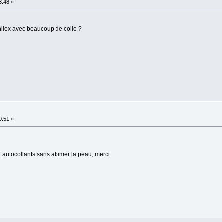
3:48 »
nilex avec beaucoup de colle ?
0:51 »
i autocollants sans abimer la peau, merci.