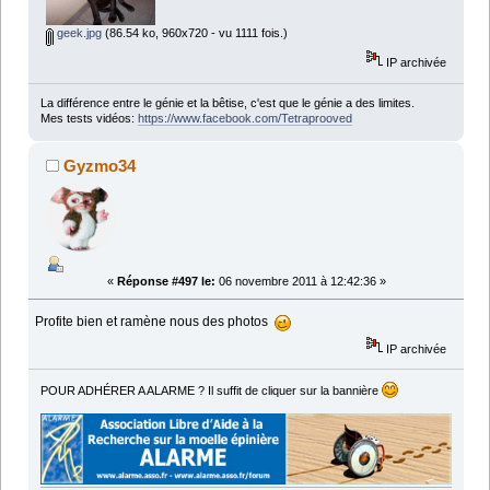
geek.jpg
(86.54 ko, 960x720 - vu 1111 fois.)
IP archivée
La différence entre le génie et la bêtise, c'est que le génie a des limites.
Mes tests vidéos:
https://www.facebook.com/Tetraprooved
Gyzmo34
«
Réponse #497 le:
06 novembre 2011 à 12:42:36 »
Profite bien et ramène nous des photos
IP archivée
POUR ADHÉRER A ALARME ? Il suffit de cliquer sur la bannière