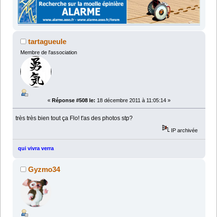
tartagueule
Membre de l'association
«
Réponse #508 le:
18 décembre 2011 à 11:05:14 »
très très bien tout ça Flo! t'as des photos stp?
IP archivée
qui vivra verra
Gyzmo34