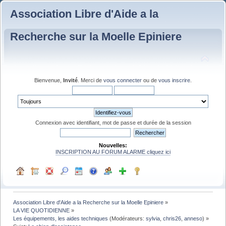
Association Libre d'Aide a la
Recherche sur la Moelle Epiniere
Bienvenue,
Invité
. Merci de
vous connecter
ou de
vous inscrire
.
Connexion avec identifiant, mot de passe et durée de la session
Nouvelles:
INSCRIPTION AU FORUM ALARME cliquez ici
Association Libre d'Aide a la Recherche sur la Moelle Epiniere
»
LA VIE QUOTIDIENNE
»
Les équipements, les aides techniques
(Modérateurs:
sylvia
,
chris26
,
anneso
) »