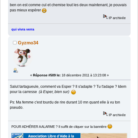
ben on est comme cul et chemise tout les deux maintenant, je pouvais
pas mieux espérer
IP archivée
qui vivra verra
Gyzmo34
«
Réponse #509 le:
18 décembre 2011 à 13:23:08 »
Salut tartagueule, comment va Esper ? Il s'adapte ? Tu t'adape ? Idem
pour la carresse
(à Esper, bien sur)
Ps: Ma femme c'est tourdu de rire durant 10 mn quant elle à vu ton
pseudo.
IP archivée
POUR ADHÉRER A ALARME ? Il suffit de cliquer sur la bannière