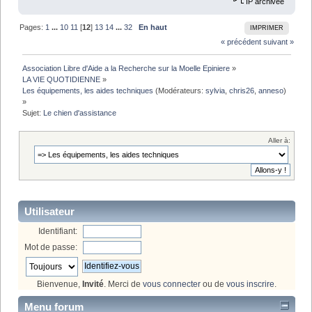
IP archivée
Pages:
1
...
10
11
[
12
]
13
14
...
32
En haut
IMPRIMER
« précédent
suivant »
Association Libre d'Aide a la Recherche sur la Moelle Epiniere
»
LA VIE QUOTIDIENNE
»
Les équipements, les aides techniques
(Modérateurs:
sylvia
,
chris26
,
anneso
)
»
Sujet:
Le chien d'assistance
Aller à:
Utilisateur
Identifiant:
Mot de passe:
Bienvenue,
Invité
. Merci de
vous connecter
ou de
vous inscrire
.
Menu forum