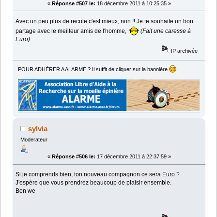
«
Réponse #507 le:
18 décembre 2011 à 10:25:35 »
Avec un peu plus de recule c'est mieux, non !! Je te souhaite un bon
partage avec le meilleur amis de l'homme,
(Fait une caresse à
Euro)
IP archivée
POUR ADHÉRER A ALARME ? Il suffit de cliquer sur la bannière
sylvia
Moderateur
«
Réponse #506 le:
17 décembre 2011 à 22:37:59 »
Si je comprends bien, ton nouveau compagnon ce sera Euro ?
J'espère que vous prendrez beaucoup de plaisir ensemble.
Bon we