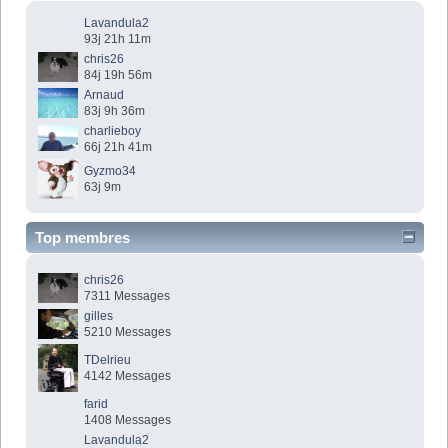
Lavandula2
93j 21h 11m
chris26
84j 19h 56m
Arnaud
83j 9h 36m
charlieboy
66j 21h 41m
Gyzmo34
63j 9m
Top membres
chris26
7311 Messages
gilles
5210 Messages
TDelrieu
4142 Messages
farid
1408 Messages
Lavandula2