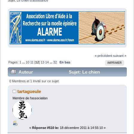
Sujet:
Le chien d'assistance
« précédent
suivant »
Pages:
1
...
10
11
[
12
]
13
14
...
32
En bas
IMPRIMER
Auteur
Sujet: Le chien
d'assistance (Lu 678534 fois)
0 Membres et 1 Invité sur ce sujet
tartagueule
Membre de l'association
«
Réponse #510 le:
18 décembre 2011 à 14:55:10 »