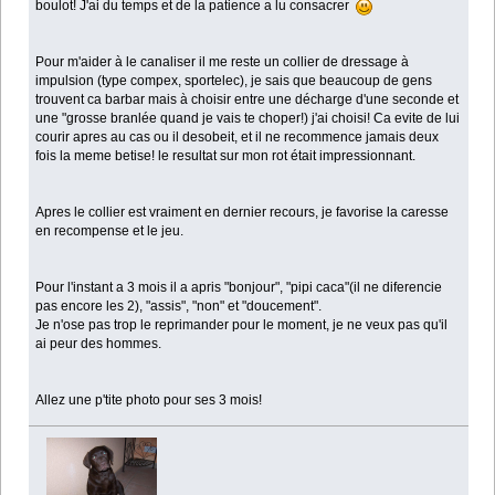
boulot! J'ai du temps et de la patience a lu consacrer
Pour m'aider à le canaliser il me reste un collier de dressage à
impulsion (type compex, sportelec), je sais que beaucoup de gens
trouvent ca barbar mais à choisir entre une décharge d'une seconde et
une "grosse branlée quand je vais te choper!) j'ai choisi! Ca evite de lui
courir apres au cas ou il desobeit, et il ne recommence jamais deux
fois la meme betise! le resultat sur mon rot était impressionnant.
Apres le collier est vraiment en dernier recours, je favorise la caresse
en recompense et le jeu.
Pour l'instant a 3 mois il a apris "bonjour", "pipi caca"(il ne diferencie
pas encore les 2), "assis", "non" et "doucement".
Je n'ose pas trop le reprimander pour le moment, je ne veux pas qu'il
ai peur des hommes.
Allez une p'tite photo pour ses 3 mois!