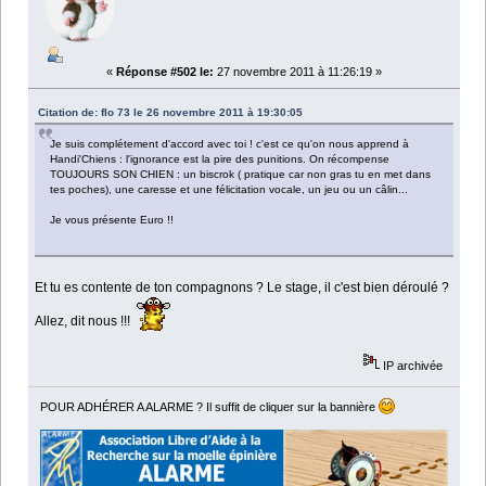
«
Réponse #502 le:
27 novembre 2011 à 11:26:19 »
Citation de: flo 73 le 26 novembre 2011 à 19:30:05
Je suis complétement d'accord avec toi ! c'est ce qu'on nous apprend à
Handi'Chiens : l'ignorance est la pire des punitions. On récompense
TOUJOURS SON CHIEN : un biscrok ( pratique car non gras tu en met dans
tes poches), une caresse et une félicitation vocale, un jeu ou un câlin...
Je vous présente Euro !!
Et tu es contente de ton compagnons ? Le stage, il c'est bien déroulé ?
Allez, dit nous !!!
IP archivée
POUR ADHÉRER A ALARME ? Il suffit de cliquer sur la bannière