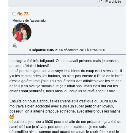
IP archivée
flo 73
Membre de l'association
«
Réponse #505 le:
06 décembre 2011 à 16:54:55 »
Le stage a été très fatiguant. On nous avait prévenu mais je pensais
pas que c'était si intensif !
Les 3 premiers jours on a essayé les chiens du coup c'est stressant ! il
y a les commandes, les toutous, on n'est pas encore à l'aise enfin bref
c'est la galère ! moi j'ai eu du mal à sentir des affinités avec les chiens
enfin il y en avait je savais que ça n'allait pas ! mais c'est dur car les
chiens sont perturbés, nous aussi du coup ils se révèlent plus tard !
Ensuite on nous a attribués les chiens et là c'est que du BONHEUR !!
moi j'avais bien accroché avec euro ! un super petit chien joyeux,
bosseur ! on a alterné pratique et théorie, avec interro tous les matins
début de la journée à 6h30 pour moi afin de me préparer : ça a été un
sacré défi car je n'avais personne pour m'aider et je me suis
débrouillée nikel ! comme quoi quand on a pas le choix (chez moi je