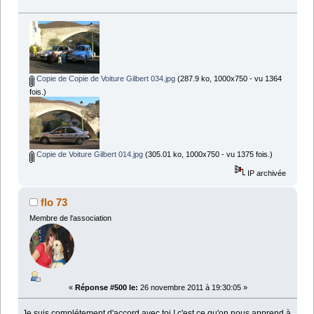
Copie de Copie de Voiture Gilbert 034.jpg
(287.9 ko, 1000x750 - vu 1364
fois.)
Copie de Voiture Gilbert 014.jpg
(305.01 ko, 1000x750 - vu 1375 fois.)
IP archivée
flo 73
Membre de l'association
«
Réponse #500 le:
26 novembre 2011 à 19:30:05 »
Je suis complétement d'accord avec toi ! c'est ce qu'on nous apprend à