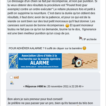
Le dressage d'un chien se fait par récompense, et non par punition. Si
tu veux obtenir des résultats la procédure est "Poulet froid
(par
exemple)
contre un ordre exécuter" Le refaire plusieurs fois et petit à
petit on supprime la nourriture. C'est dans la durée qu'on obtient des
résultats, il faut donc avoir de la patience, et pour ce qui est de la
viande ce sont bien sur des tout petit morceaux qu'il faut donner. Les
caresses sont aussi de bonne récompenses
Et quant monsieur
toutou ne fait pas ce qu'on lui demande, tourne lui le dos, l'ignorance
est une bien meilleur punition qu'un coup de jus.
IP archivée
POUR ADHÉRER A ALARME ? Il suffit de cliquer sur la bannière
sid
«
Réponse #498 le:
20 novembre 2011 à 22:28:49 »
Bon alors je suis preneur pour tout conseil!
Je préfère ne pas passer par un pro, bien qu'ils fassent du très bon