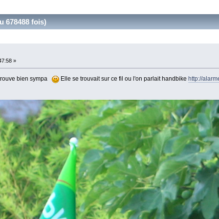
u 678488 fois)
47:58 »
je trouve bien sympa
Elle se trouvait sur ce fil ou l'on parlait handbike
http://alar