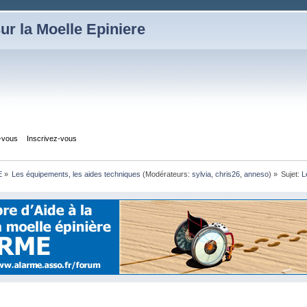
ur la Moelle Epiniere
z-vous
Inscrivez-vous
E
»
Les équipements, les aides techniques
(Modérateurs:
sylvia
,
chris26
,
anneso
) »
Sujet:
L