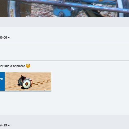
56:06 »
er sur la bannière
54:19 »