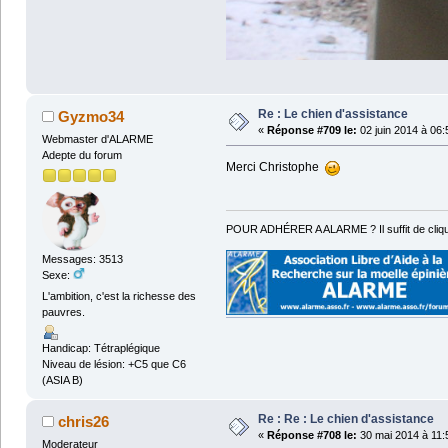
Re : Le chien d'assistance
Gyzmo34
«
Réponse #709 le:
02 juin 2014 à 06:
Webmaster d'ALARME
Adepte du forum
Merci Christophe
POUR ADHÉRER A ALARME ? Il suffit de cliqu
Messages: 3513
Sexe:
L'ambition, c'est la richesse des
pauvres.
Handicap: Tétraplégique
Niveau de lésion: +C5 que C6
(ASIA B)
Re : Re : Le chien d'assistance
chris26
«
Réponse #708 le:
30 mai 2014 à 11:
Moderateur