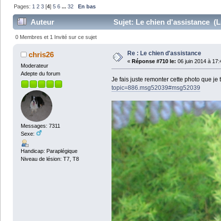
Pages:
1
2
3
[
4
]
5
6
...
32
En bas
Auteur
Sujet: Le chien d'assistance (L
0 Membres et 1 Invité sur ce sujet
Re : Le chien d'assistance
chris26
«
Réponse #710 le:
06 juin 2014 à 17:
Moderateur
Adepte du forum
Je fais juste remonter cette photo que 
topic=886.msg52039#msg52039
Messages: 7311
Sexe:
Handicap: Paraplégique
Niveau de lésion: T7, T8