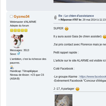
Re : Le chien d'assistance
Gyzmo34
«
Réponse #707 le:
29 mai 2014 à 11:13
Webmaster d'ALARME
Adepte du forum
SUPER
Il y aura aussi Gaia (le chien assister)
J'ai pris contact avec Florence mais je ne
Messages: 3513
Petit rappel rapide :
Sexe:
L'ambition, c'est la richesse des
L'article sur le site ALARME est visible ici
pauvres.
Coté Facebook :
Handicap: Tétraplégique
Niveau de lésion: +C5 que C6
-Le groupe Alarme :
https://www.faceboo
(ASIA B)
-Evènement Facebook "Concour d'élégan
J -17, A partager