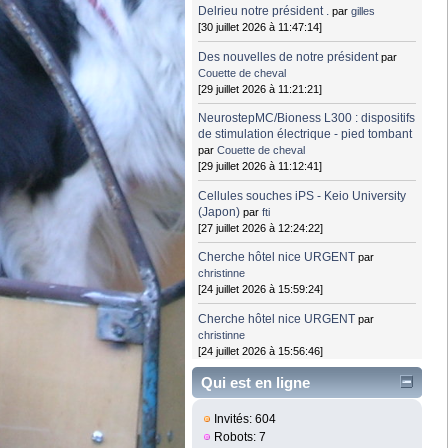
Delrieu notre président .
par
gilles
[30 juillet 2026 à 11:47:14]
Des nouvelles de notre président
par
Couette de cheval
[29 juillet 2026 à 11:21:21]
NeurostepMC/Bioness L300 : dispositifs
de stimulation électrique - pied tombant
par
Couette de cheval
[29 juillet 2026 à 11:12:41]
Cellules souches iPS - Keio University
(Japon)
par
fti
[27 juillet 2026 à 12:24:22]
Cherche hôtel nice URGENT
par
christinne
[24 juillet 2026 à 15:59:24]
Cherche hôtel nice URGENT
par
christinne
[24 juillet 2026 à 15:56:46]
Qui est en ligne
Invités: 604
Robots: 7