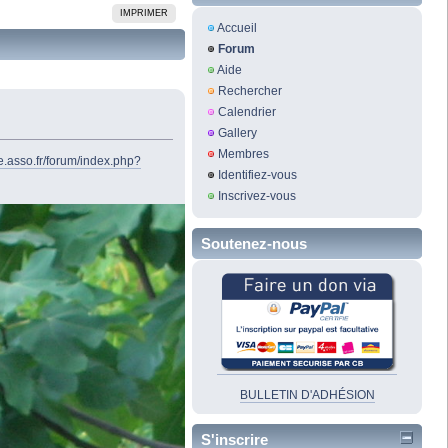
IMPRIMER
Accueil
Forum
Aide
Rechercher
Calendrier
Gallery
Membres
me.asso.fr/forum/index.php?
Identifiez-vous
Inscrivez-vous
Soutenez-nous
BULLETIN D'ADHÉSION
S'inscrire