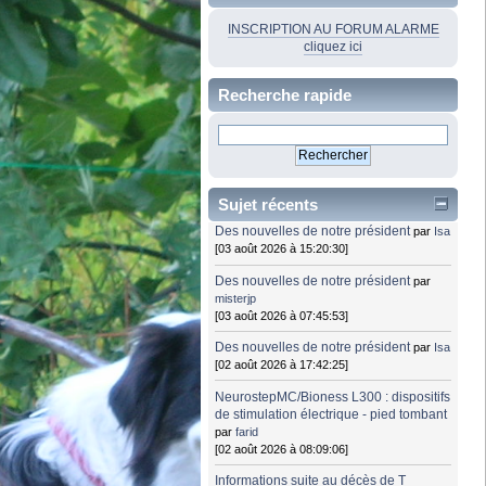
INSCRIPTION AU FORUM ALARME
cliquez ici
Recherche rapide
Sujet récents
Des nouvelles de notre président
par
Isa
[03 août 2026 à 15:20:30]
Des nouvelles de notre président
par
misterjp
[03 août 2026 à 07:45:53]
Des nouvelles de notre président
par
Isa
[02 août 2026 à 17:42:25]
NeurostepMC/Bioness L300 : dispositifs
de stimulation électrique - pied tombant
par
farid
[02 août 2026 à 08:09:06]
Informations suite au décès de T