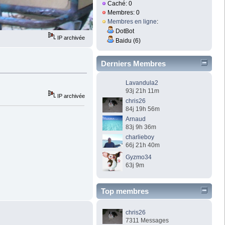
Caché: 0
Membres: 0
Membres en ligne
:
DotBot
IP archivée
Baidu (6)
Derniers Membres
Lavandula2
93j 21h 11m
IP archivée
chris26
84j 19h 56m
Arnaud
83j 9h 36m
charlieboy
66j 21h 40m
Gyzmo34
63j 9m
Top membres
chris26
7311 Messages