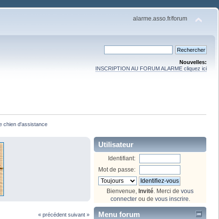
alarme.asso.fr/forum
Nouvelles:
INSCRIPTION AU FORUM ALARME cliquez ici
e chien d'assistance
Utilisateur
Identifiant:
Mot de passe:
Bienvenue,
Invité
. Merci de
vous
connecter
ou de
vous inscrire
.
Menu forum
« précédent
suivant »