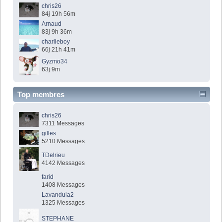
chris26
84j 19h 56m
Arnaud
83j 9h 36m
charlieboy
66j 21h 41m
Gyzmo34
63j 9m
Top membres
chris26
7311 Messages
gilles
5210 Messages
TDelrieu
4142 Messages
farid
1408 Messages
Lavandula2
1325 Messages
STEPHANE