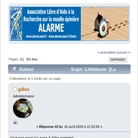
« précédent
suivant »
Pages: [
1
]
En bas
IMPRIMER
Auteur
Sujet: Lifebloom (Lu
50791 fois)
0 Membres et 1 Invité sur ce sujet
gilles
Administrateur
«
Réponse #2 le:
16 avril 2026 à 11:32:56 »