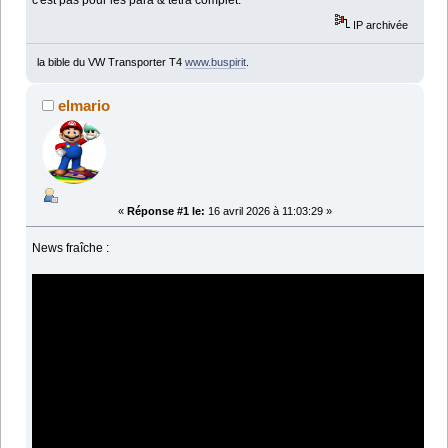
c'est pas pour les para & tétra complet.
IP archivée
la bible du VW Transporter T4
www.buspirit
.
elmario
«
Réponse #1 le:
16 avril 2026 à 11:03:29 »
News fraîche :