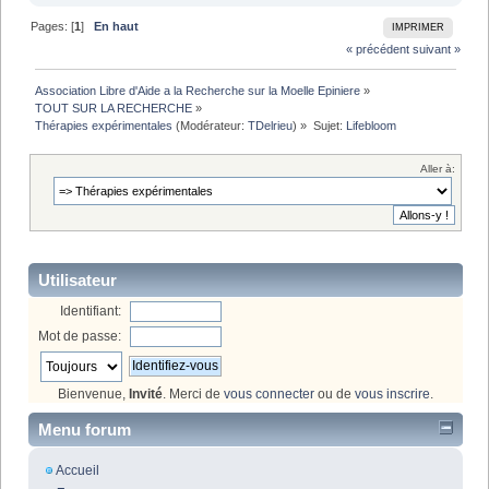
Pages: [
1
]
En haut
IMPRIMER
« précédent
suivant »
Association Libre d'Aide a la Recherche sur la Moelle Epiniere
»
TOUT SUR LA RECHERCHE
»
Thérapies expérimentales
(Modérateur:
TDelrieu
) »
Sujet:
Lifebloom
Aller à:
Utilisateur
Identifiant:
Mot de passe:
Bienvenue,
Invité
. Merci de
vous connecter
ou de
vous inscrire
.
Menu forum
Accueil