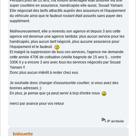
Pendant près de 20 ans, ma voiture aménagée était assurée via une
super courtière en assurance, handicapée elle-aussi, Souad Yamani.
Elle négociait des tarifs attractifs auprès des assureurs et l'équipement
du véhicule ainsi que le fauteuil roulant était assurés sans payer des
supplément.
Malheureusement, elle a revendu son agence et depuis 3 ans cette
agence est devenue une agence lambda: plus aucun service pour les
handicapés, plus aucun tarif négocié, plus aucune assurance pour
l'équipement et le fauteuil.
Et malgré la suppression de tous ces services, l'agence me demande
cette année 470€ de cotisation (vieille bagnole de 15 ans !)... contre
330€ il y a encore 3 ans avec tous les services négociés par Souad
Yamani !!
Donc plus aucun intérêt à rester chez eux.
Je souhaite donc changer d'assureur/de courtier; si vous avez des
bonnes adresses ;)
En plus, je pense que ça peut servir à bcp d'entre nous
merci par avance pour vos retour
IP archivée
bidouette