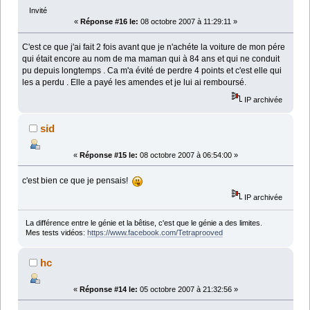
Invité
«
Réponse #16 le:
08 octobre 2007 à 11:29:11 »
C'est ce que j'ai fait 2 fois avant que je n'achéte la voiture de mon pére
qui était encore au nom de ma maman qui à 84 ans et qui ne conduit
pu depuis longtemps . Ca m'a évité de perdre 4 points et c'est elle qui
les a perdu . Elle a payé les amendes et je lui ai remboursé.
IP archivée
sid
«
Réponse #15 le:
08 octobre 2007 à 06:54:00 »
c'est bien ce que je pensais!
IP archivée
La différence entre le génie et la bêtise, c'est que le génie a des limites.
Mes tests vidéos:
https://www.facebook.com/Tetraprooved
hc
«
Réponse #14 le:
05 octobre 2007 à 21:32:56 »