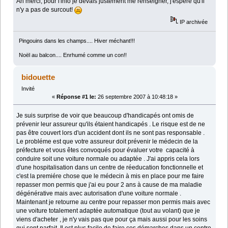
Ah merci, pour l'info je devais justement me renseigner, j'espere qu'il
n'y a pas de surcout!
IP archivée
Pingouins dans les champs.... Hiver méchant!!!
Noël au balcon.... Enrhumé comme un con!!
bidouette
Invité
«
Réponse #1 le:
26 septembre 2007 à 10:48:18 »
Je suis surprise de voir que beaucoup d'handicapés ont omis de
prévenir leur assureur qu'ils étaient handicapés . Le risque est de ne
pas être couvert lors d'un accident dont ils ne sont pas responsable .
Le probléme est que votre assureur doit prévenir le médecin de la
préfecture et vous êtes convoqués pour évaluer votre capacité à
conduire soit une voiture normale ou adaptée . J'ai appris cela lors
d'une hospitalisation dans un centre de réeducation fonctionnelle et
c'est la premiére chose que le médecin à mis en place pour me faire
repasser mon permis que j'ai eu pour 2 ans à cause de ma maladie
dégénérative mais avec autorisation d'une voiture normale .
Maintenant je retourne au centre pour repasser mon permis mais avec
une voiture totalement adaptée automatique (tout au volant) que je
viens d'acheter , je n'y vais pas que pour ça mais aussi pour les soins
qui sont parfait. Il est plus facile de faire ces démarches dans un centre