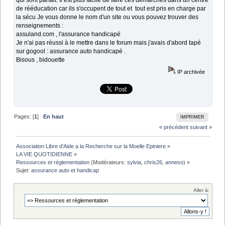
de rééducation car ils s'occupent de tout et tout est pris en charge par
la sécu Je vous donne le nom d'un site ou vous pouvez trouver des
renseignements :
assuland.com , l'assurance handicapé
Je n'ai pas réussi à le mettre dans le forum mais j'avais d'abord tapé
sur gogool : assurance auto handicapé .
Bisous , bidouette
IP archivée
Pages: [
1
]
En haut
IMPRIMER
« précédent
suivant »
Association Libre d'Aide a la Recherche sur la Moelle Epiniere
»
LA VIE QUOTIDIENNE
»
Ressources et règlementation
(Modérateurs:
sylvia
,
chris26
,
anneso
) »
Sujet:
assurance auto et handicap
Aller à: