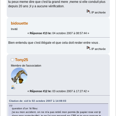
tu peux meme dire que c'est ta grand mere ,meme si elle conduit plus
depuis 20 ans ;il y a aucune vérification.
IP archivée
bidouette
Invité
«
Réponse #13 le:
04 octobre 2007 à 08:57:44 »
Bien entendu que c'est illégale et que cela doit rester entre vous .
IP archivée
Tony25
Membre de l'association
«
Réponse #12 le:
03 octobre 2007 à 17:27:42 »
Citation de: sid le 02 octobre 2007 à 14:08:03
question d'un 'tit filou:
j'ai eu mon accident, on ne m'a pas retiré mon permis (le papier rose est tjr
dans mon porte-feuille), je ne l'ai pas repassé en CRF et je vous rassure je