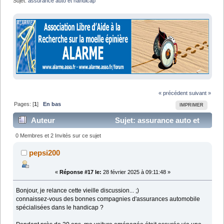
Sujet:
assurance auto et handicap
« précédent
suivant »
Pages: [
1
]
En bas
IMPRIMER
Auteur
Sujet: assurance auto et
handicap (Lu 30428 fois)
0 Membres et 2 Invités sur ce sujet
pepsi200
«
Réponse #17 le:
28 février 2025 à 09:11:48 »
Bonjour, je relance cette vieille discussion... ;)
connaissez-vous des bonnes compagnies d'assurances automobile
spécialisées dans le handicap ?