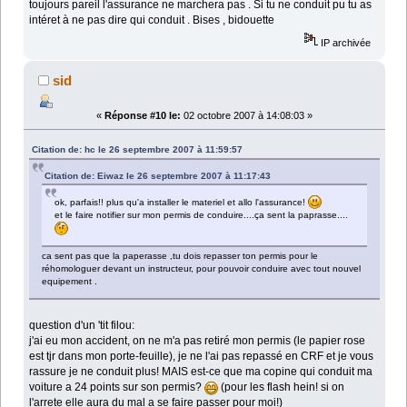
toujours pareil l'assurance ne marchera pas . Si tu ne conduit pu tu as
intéret à ne pas dire qui conduit . Bises , bidouette
IP archivée
sid
«
Réponse #10 le:
02 octobre 2007 à 14:08:03 »
Citation de: hc le 26 septembre 2007 à 11:59:57
Citation de: Eiwaz le 26 septembre 2007 à 11:17:43
ok, parfais!! plus qu'a installer le materiel et allo l'assurance!
et le faire notifier sur mon permis de conduire....ça sent la paprasse....
ca sent pas que la paperasse ,tu dois repasser ton permis pour le
réhomologuer devant un instructeur, pour pouvoir conduire avec tout nouvel
equipement .
question d'un 'tit filou:
j'ai eu mon accident, on ne m'a pas retiré mon permis (le papier rose
est tjr dans mon porte-feuille), je ne l'ai pas repassé en CRF et je vous
rassure je ne conduit plus! MAIS est-ce que ma copine qui conduit ma
voiture a 24 points sur son permis?
(pour les flash hein! si on
l'arrete elle aura du mal a se faire passer pour moi!)