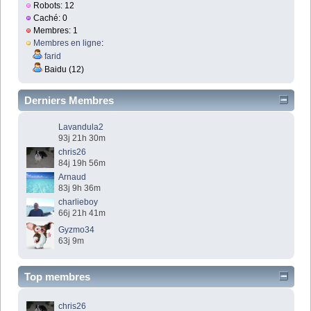
Robots: 12
Caché: 0
Membres: 1
Membres en ligne
:
farid
Baidu (12)
Derniers Membres
Lavandula2
93j 21h 30m
chris26
84j 19h 56m
Arnaud
83j 9h 36m
charlieboy
66j 21h 41m
Gyzmo34
63j 9m
Top membres
chris26