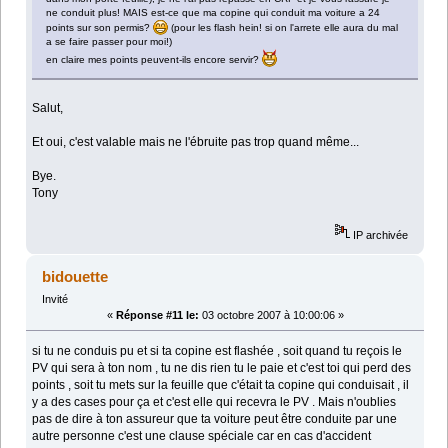
ne conduit plus! MAIS est-ce que ma copine qui conduit ma voiture a 24
points sur son permis?
(pour les flash hein! si on l'arrete elle aura du mal
a se faire passer pour moi!)
en claire mes points peuvent-ils encore servir?
Salut,
Et oui, c'est valable mais ne l'ébruite pas trop quand même...
Bye.
Tony
IP archivée
bidouette
Invité
«
Réponse #11 le:
03 octobre 2007 à 10:00:06 »
si tu ne conduis pu et si ta copine est flashée , soit quand tu reçois le
PV qui sera à ton nom , tu ne dis rien tu le paie et c'est toi qui perd des
points , soit tu mets sur la feuille que c'était ta copine qui conduisait , il
y a des cases pour ça et c'est elle qui recevra le PV . Mais n'oublies
pas de dire à ton assureur que ta voiture peut être conduite par une
autre personne c'est une clause spéciale car en cas d'accident