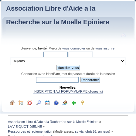
Association Libre d'Aide a la
Recherche sur la Moelle Epiniere
Bienvenue,
Invité
. Merci de
vous connecter
ou de
vous inscrire
.
Connexion avec identifiant, mot de passe et durée de la session
Nouvelles:
INSCRIPTION AU FORUM ALARME cliquez ici
Association Libre d'Aide a la Recherche sur la Moelle Epiniere
»
LA VIE QUOTIDIENNE
»
Ressources et règlementation
(Modérateurs:
sylvia
,
chris26
,
anneso
) »