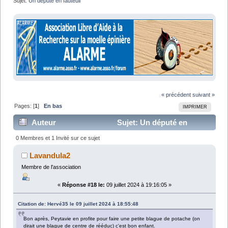
Sujet:
Un député en fauteuil
« précédent
suivant »
Pages: [
1
]
En bas
IMPRIMER
Auteur
Sujet: Un député en
fauteuil (Lu 31231 fois)
0 Membres et 1 Invité sur ce sujet
Lavandula2
Membre de l'association
«
Réponse #18 le:
09 juillet 2024 à 19:16:05 »
Citation de: Hervé35 le 09 juillet 2024 à 18:55:48
Bon après, Peytavie en profite pour faire une petite blague de potache (on
dirait une blague de centre de rééduc) c'est bon enfant.