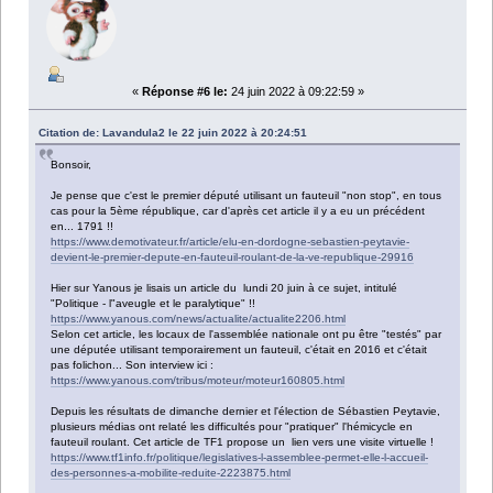
«
Réponse #6 le:
24 juin 2022 à 09:22:59 »
Citation de: Lavandula2 le 22 juin 2022 à 20:24:51
Bonsoir,
Je pense que c'est le premier député utilisant un fauteuil "non stop", en tous
cas pour la 5ème république, car d'après cet article il y a eu un précédent
en... 1791 !!
https://www.demotivateur.fr/article/elu-en-dordogne-sebastien-peytavie-
devient-le-premier-depute-en-fauteuil-roulant-de-la-ve-republique-29916
Hier sur Yanous je lisais un article du lundi 20 juin à ce sujet, intitulé
"Politique - l"aveugle et le paralytique" !!
https://www.yanous.com/news/actualite/actualite2206.html
Selon cet article, les locaux de l'assemblée nationale ont pu être "testés" par
une députée utilisant temporairement un fauteuil, c'était en 2016 et c'était
pas folichon... Son interview ici :
https://www.yanous.com/tribus/moteur/moteur160805.html
Depuis les résultats de dimanche dernier et l'élection de Sébastien Peytavie,
plusieurs médias ont relaté les difficultés pour "pratiquer" l'hémicycle en
fauteuil roulant. Cet article de TF1 propose un lien vers une visite virtuelle !
https://www.tf1info.fr/politique/legislatives-l-assemblee-permet-elle-l-accueil-
des-personnes-a-mobilite-reduite-2223875.html