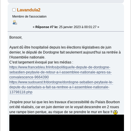
Lavandula2
Membre de l'association
«
Réponse #7 le:
25 janvier 2023 à 00:01:27 »
Bonsoir,
Ayant dû être hospitalisé depuis les élections législatives de juin
dernier, le député de Dordogne fait seulement aujourd'hui sa rentrée à
l'Assemblée nationale.
C'est largement évoqué par les médias :
https://www.francebleu.fr/infos/politique/le-depute-de-dordogne-
sebastien-peytavie-de-retour-a-l-assemblee-nationale-apres-sa-
convalescence-9664390
https://www.sudouest.fr/dordogne/dordogne-sebatien-peytavie-le-
depute-du-sarladais-a-fait-sa-rentree-a-l-assemblee-nationale-
13798118.php
J'espère pour lui que les les travaux d'accessibilité du Palais Bourbon
ont été réalisés, car en juin dernier on le voyait descendre en 2 roues
une rampe bien pentue, au risque de se prendre le mur en face !!