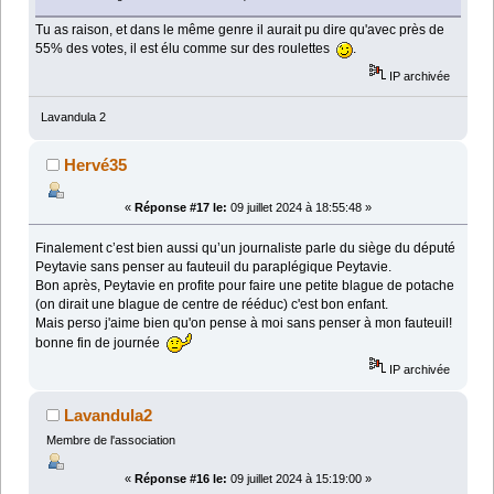
Tu as raison, et dans le même genre il aurait pu dire qu'avec près de
55% des votes, il est élu comme sur des roulettes
.
IP archivée
Lavandula 2
Hervé35
«
Réponse #17 le:
09 juillet 2024 à 18:55:48 »
Finalement c’est bien aussi qu’un journaliste parle du siège du député
Peytavie sans penser au fauteuil du paraplégique Peytavie.
Bon après, Peytavie en profite pour faire une petite blague de potache
(on dirait une blague de centre de rééduc) c'est bon enfant.
Mais perso j'aime bien qu'on pense à moi sans penser à mon fauteuil!
bonne fin de journée
IP archivée
Lavandula2
Membre de l'association
«
Réponse #16 le:
09 juillet 2024 à 15:19:00 »