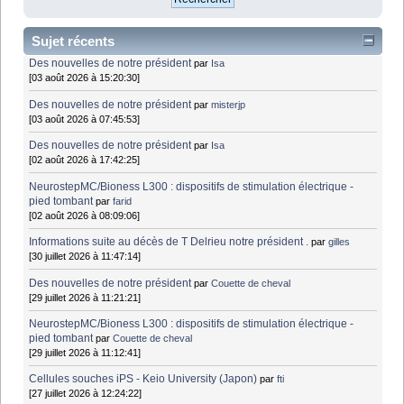
Sujet récents
Des nouvelles de notre président
par
Isa
[03 août 2026 à 15:20:30]
Des nouvelles de notre président
par
misterjp
[03 août 2026 à 07:45:53]
Des nouvelles de notre président
par
Isa
[02 août 2026 à 17:42:25]
NeurostepMC/Bioness L300 : dispositifs de stimulation électrique -
pied tombant
par
farid
[02 août 2026 à 08:09:06]
Informations suite au décès de T Delrieu notre président .
par
gilles
[30 juillet 2026 à 11:47:14]
Des nouvelles de notre président
par
Couette de cheval
[29 juillet 2026 à 11:21:21]
NeurostepMC/Bioness L300 : dispositifs de stimulation électrique -
pied tombant
par
Couette de cheval
[29 juillet 2026 à 11:12:41]
Cellules souches iPS - Keio University (Japon)
par
fti
[27 juillet 2026 à 12:24:22]