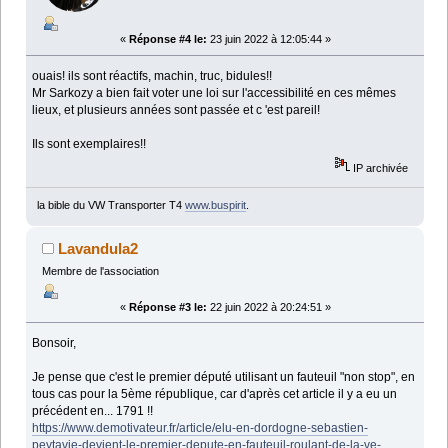
«
Réponse #4 le:
23 juin 2022 à 12:05:44 »
ouais! ils sont réactifs, machin, truc, bidules!!
Mr Sarkozy a bien fait voter une loi sur l'accessibilité en ces mêmes
lieux, et plusieurs années sont passée et c 'est pareil!
Ils sont exemplaires!!
IP archivée
la bible du VW Transporter T4
www.buspirit
.
Lavandula2
Membre de l'association
«
Réponse #3 le:
22 juin 2022 à 20:24:51 »
Bonsoir,
Je pense que c'est le premier député utilisant un fauteuil "non stop", en
tous cas pour la 5ème république, car d'après cet article il y a eu un
précédent en... 1791 !!
https://www.demotivateur.fr/article/elu-en-dordogne-sebastien-
peytavie-devient-le-premier-depute-en-fauteuil-roulant-de-la-ve-