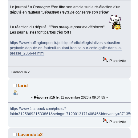
Le journal
La Dordogne libre
titre son article sur la ré-élection d'un
député en fauteuil "
Sébastien Peytavie conserve son siège
".
La réaction du député : "
Plus pratique pour me déplacer
"
.
Les journalistes font parfois très fort !
https://www.huffingtonpost.fr/politique/article/legislatives-sebastien-
peytavie-depute-en-fauteuil-roulant-ironise-sur-cette-gaffe-dans-la-
presse_236644.html
IP archivée
Lavandula 2
farid
«
Réponse #15 le:
11 novembre 2023 à 09:34:55 »
https://www.facebook.com/photo/?
fbid=312586921533861&set=gm.712001317140845&idorvanity=37135033
IP archivée
Lavandula2