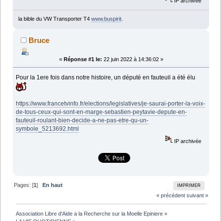
IP archivée
la bible du VW Transporter T4
www.buspirit
.
Bruce
«
Réponse #1 le:
22 juin 2022 à 14:36:02 »
Pour la 1ere fois dans notre histoire, un député en fauteuil a été élu
https://www.francetvinfo.fr/elections/legislatives/je-saurai-porter-la-voix-
de-tous-ceux-qui-sont-en-marge-sebastien-peytavie-depute-en-
fauteuil-roulant-bien-decide-a-ne-pas-etre-qu-un-
symbole_5213692.html
IP archivée
Pages: [
1
]
En haut
IMPRIMER
« précédent
suivant »
Association Libre d'Aide a la Recherche sur la Moelle Epiniere
»