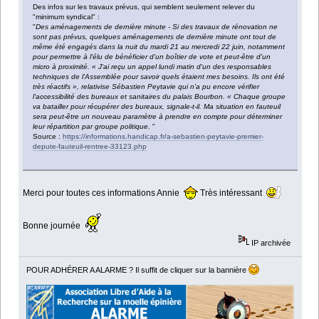
Des infos sur les travaux prévus, qui semblent seulement relever du
"minimum syndical" :
"
Des aménagements de dernière minute - Si des travaux de rénovation ne
sont pas prévus, quelques aménagements de dernière minute ont tout de
même été engagés dans la nuit du mardi 21 au mercredi 22 juin, notamment
pour permettre à l'élu de bénéficier d'un boîtier de vote et peut-être d'un
micro à proximité. « J'ai reçu un appel lundi matin d'un des responsables
techniques de l'Assemblée pour savoir quels étaient mes besoins. Ils ont été
très réactifs », relativise Sébastien Peytavie qui n'a pu encore vérifier
l'accessibilité des bureaux et sanitaires du palais Bourbon. « Chaque groupe
va batailler pour récupérer des bureaux, signale-t-il. Ma situation en fauteuil
sera peut-être un nouveau paramètre à prendre en compte pour déterminer
leur répartition par groupe politique.
"
Source :
https://informations.handicap.fr/a-sebastien-peytavie-premier-
depute-fauteuil-rentree-33123.php
Merci pour toutes ces informations Annie
Très intéressant
Bonne journée
IP archivée
POUR ADHÉRER A ALARME ? Il suffit de cliquer sur la bannière