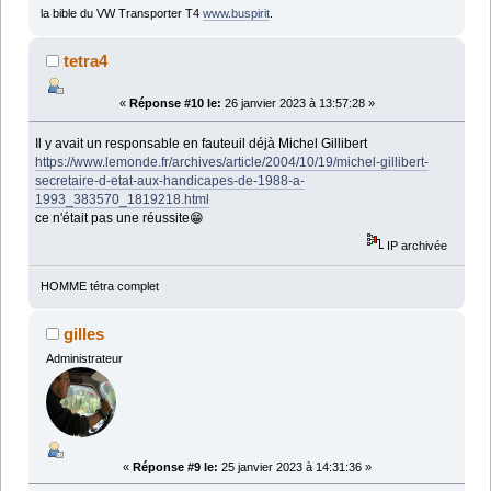
la bible du VW Transporter T4
www.buspirit
.
tetra4
«
Réponse #10 le:
26 janvier 2023 à 13:57:28 »
Il y avait un responsable en fauteuil déjà Michel Gillibert
https://www.lemonde.fr/archives/article/2004/10/19/michel-gillibert-
secretaire-d-etat-aux-handicapes-de-1988-a-
1993_383570_1819218.html
ce n'était pas une réussite😁
IP archivée
HOMME tétra complet
gilles
Administrateur
«
Réponse #9 le:
25 janvier 2023 à 14:31:36 »