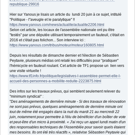
republique-29916
Hier sur Yanous je lisais un article du lundi 20 juin à ce sujet, intitulé
"Politique - l"aveugle et le paralytique" !!
https://www.yanous.com/news/actualite/actualite2206.html
Selon cet article, les locaux de l'assemblée nationale ont pu être
"testés" par une députée utilisant temporairement un fauteuil, c'était en
2016 et c'était pas folichon... Son interview ici :
https://www.yanous.com/tribus/moteur/moteur160805.html
Depuis les résultats de dimanche dernier et l'élection de Sébastien
Peytavie, plusieurs médias ont relaté les difficultés pour "pratiquer"
l'hémicycle en fauteuil roulant. Cet article de TF1 propose un lien vers
une visite virtuelle !
https://www.tf1info.fr/politique/legislatives-l-assemblee-permet-elle-l-
accueil-des-personnes-a-mobilite-reduite-2223875.html
Des infos sur les travaux prévus, qui semblent seulement relever du
"minimum syndical" :
"
Des aménagements de dernière minute - Si des travaux de rénovation
ne sont pas prévus, quelques aménagements de dernière minute ont
tout de même été engagés dans la nuit du mardi 21 au mercredi 22
juin, notamment pour permettre à l'élu de bénéficier d'un boîtier de vote
et peut-être d'un micro à proximité. « J'ai reçu un appel lundi matin d'un
des responsables techniques de l'Assemblée pour savoir quels étaient
mes besoins. Ils ont été très réactifs », relativise Sébastien Peytavie qui