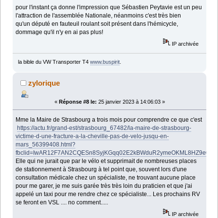
pour l'instant ça donne l'impression que Sébastien Peytavie est un peu
l'attraction de l'assemblée Nationale, néanmoins c'est très bien
qu'un député en fauteuil roulant soit présent dans l'hémicycle,
dommage qu'il n'y en ai pas plus!
IP archivée
la bible du VW Transporter T4
www.buspirit
.
zylorique
«
Réponse #8 le:
25 janvier 2023 à 14:06:03 »
Mme la Maire de Strasbourg a trois mois pour comprendre ce que c'est
https://actu.fr/grand-est/strasbourg_67482/la-maire-de-strasbourg-
victime-d-une-fracture-a-la-cheville-pas-de-velo-jusqu-en-
mars_56399408.html?
fbclid=IwAR12F7AN2CQESn8SyjKGqq02E2kBWduR2ymeOKML8HZ9e0sl
Elle qui ne jurait que par le vélo et supprimait de nombreuses places
de stationnement à Strasbourg à tel point que, souvent lors d'une
consultation médicale chez un spécialiste, ne trouvant aucune place
pour me garer, je me suis garée très très loin du praticien et que j'ai
appelé un taxi pour me rendre chez ce spécialiste... Les prochains RV
se feront en VSL .... no comment.....
IP archivée