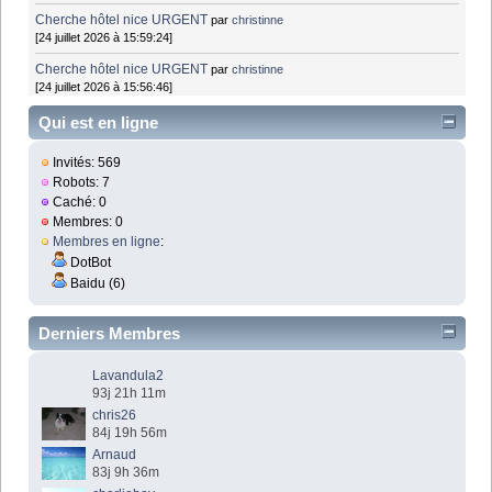
Cherche hôtel nice URGENT
par
christinne
[24 juillet 2026 à 15:59:24]
Cherche hôtel nice URGENT
par
christinne
[24 juillet 2026 à 15:56:46]
Qui est en ligne
Invités: 569
Robots: 7
Caché: 0
Membres: 0
Membres en ligne
:
DotBot
Baidu (6)
Derniers Membres
Lavandula2
93j 21h 11m
chris26
84j 19h 56m
Arnaud
83j 9h 36m