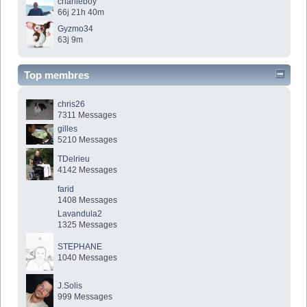
charlieboy
66j 21h 40m
Gyzmo34
63j 9m
Top membres
chris26
7311 Messages
gilles
5210 Messages
TDelrieu
4142 Messages
farid
1408 Messages
Lavandula2
1325 Messages
STEPHANE
1040 Messages
J.Solis
999 Messages