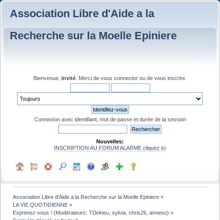
Association Libre d'Aide a la
Recherche sur la Moelle Epiniere
Bienvenue,
Invité
. Merci de
vous connecter
ou de
vous inscrire
.
Connexion avec identifiant, mot de passe et durée de la session
Nouvelles:
INSCRIPTION AU FORUM ALARME cliquez ici
Association Libre d'Aide a la Recherche sur la Moelle Epiniere
»
LA VIE QUOTIDIENNE
»
Exprimez-vous !
(Modérateurs:
TDelrieu
,
sylvia
,
chris26
,
anneso
) »