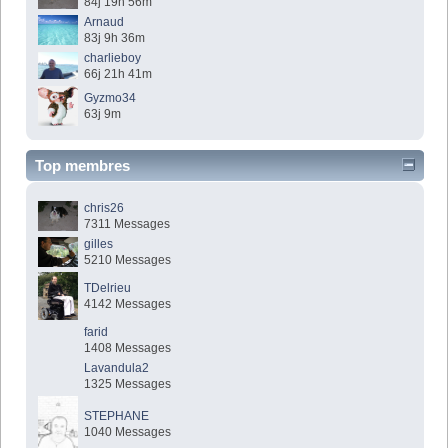
84j 19h 56m
Arnaud
83j 9h 36m
charlieboy
66j 21h 41m
Gyzmo34
63j 9m
Top membres
chris26
7311 Messages
gilles
5210 Messages
TDelrieu
4142 Messages
farid
1408 Messages
Lavandula2
1325 Messages
STEPHANE
1040 Messages