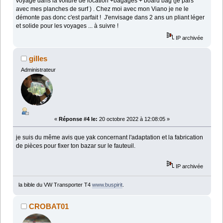
voyage dans la voiture de location +bagages + board bag (je pars
avec mes planches de surf ) . Chez moi avec mon Viano je ne le
démonte pas donc c'est parfait ! J'envisage dans 2 ans un pliant léger
et solide pour les voyages ... à suivre !
IP archivée
gilles
Administrateur
«
Réponse #4 le:
20 octobre 2022 à 12:08:05 »
je suis du même avis que yak concernant l'adaptation et la fabrication
de pièces pour fixer ton bazar sur le fauteuil.
IP archivée
la bible du VW Transporter T4
www.buspirit
.
CROBAT01