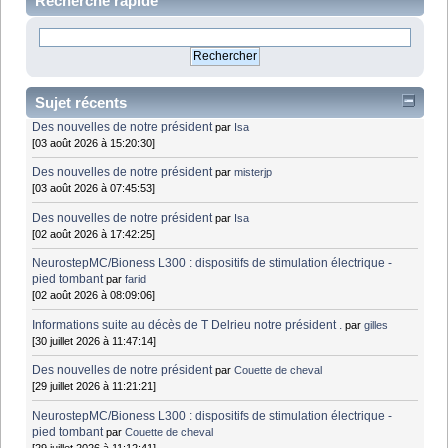
Recherche rapide
Sujet récents
Des nouvelles de notre président
par
Isa
[03 août 2026 à 15:20:30]
Des nouvelles de notre président
par
misterjp
[03 août 2026 à 07:45:53]
Des nouvelles de notre président
par
Isa
[02 août 2026 à 17:42:25]
NeurostepMC/Bioness L300 : dispositifs de stimulation électrique -
pied tombant
par
farid
[02 août 2026 à 08:09:06]
Informations suite au décès de T Delrieu notre président .
par
gilles
[30 juillet 2026 à 11:47:14]
Des nouvelles de notre président
par
Couette de cheval
[29 juillet 2026 à 11:21:21]
NeurostepMC/Bioness L300 : dispositifs de stimulation électrique -
pied tombant
par
Couette de cheval
[29 juillet 2026 à 11:12:41]