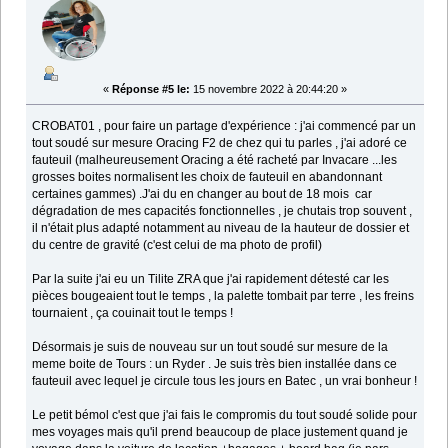
«
Réponse #5 le:
15 novembre 2022 à 20:44:20 »
CROBAT01 , pour faire un partage d'expérience : j'ai commencé par un
tout soudé sur mesure Oracing F2 de chez qui tu parles , j'ai adoré ce
fauteuil (malheureusement Oracing a été racheté par Invacare ...les
grosses boites normalisent les choix de fauteuil en abandonnant
certaines gammes) .J'ai du en changer au bout de 18 mois car
dégradation de mes capacités fonctionnelles , je chutais trop souvent ,
il n'était plus adapté notamment au niveau de la hauteur de dossier et
du centre de gravité (c'est celui de ma photo de profil)
Par la suite j'ai eu un Tilite ZRA que j'ai rapidement détesté car les
pièces bougeaient tout le temps , la palette tombait par terre , les freins
tournaient , ça couinait tout le temps !
Désormais je suis de nouveau sur un tout soudé sur mesure de la
meme boite de Tours : un Ryder . Je suis très bien installée dans ce
fauteuil avec lequel je circule tous les jours en Batec , un vrai bonheur !
Le petit bémol c'est que j'ai fais le compromis du tout soudé solide pour
mes voyages mais qu'il prend beaucoup de place justement quand je