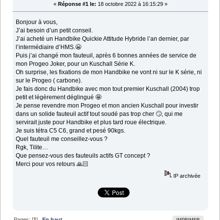
«
Réponse #1 le:
18 octobre 2022 à 16:15:29 »
Bonjour à vous,
J’ai besoin d’un petit conseil.
J’ai acheté un Handbike Quickie Attitude Hybride l’an dernier, par
l’intermédiaire d’HMS.😬
Puis j’ai changé mon fauteuil, après 6 bonnes années de service de
mon Progeo Joker, pour un Kuschall Série K.
Oh surprise, les fixations de mon Handbike ne vont ni sur le K série, ni
sur le Progeo ( carbone).
Je fais donc du Handbike avec mon tout premier Kuschall (2004) trop
petit et légèrement déglingué 🤩
Je pense revendre mon Progeo et mon ancien Kuschall pour investir
dans un solide fauteuil actif tout soudé pas trop cher 🙄, qui me
servirait juste pour Handbike et plus tard roue électrique.
Je suis tétra C5 C6, grand et pesé 90kgs.
Quel fauteuil me conseillez-vous ?
Rgk, Tilite…
Que pensez-vous des fauteuils actifs GT concept ?
Merci pour vos retours 🙏🏻
IP archivée
Pages: [
1
]
En haut