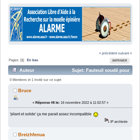
« précédent
suivant »
Pages: [
1
]
En bas
IMPRIMER
Auteur
Sujet: Fauteuil soudé pour
Tétra (Lu 11333 fois)
0 Membres et 1 Invité sur ce sujet
Bruce
«
Réponse #6 le:
16 novembre 2022 à 11:02:57 »
'pliant et solide' ça me parait assez incompatible
IP archivée
Breizhfenua