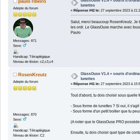
GlassOuse V1.4 = souris d'ordin
paulo ribeiro
lunettes
Adepte du forum
«
Réponse #42 le:
27 septembre 2023 à 21:2
Salut, merci beaucoup RosenKreutz. Je bo
les ordi. Le GlassOuse marche avec tous 
Paulo
Messages: 871
Sexe:
Handicap: Tétraplégique
Niveau de lésion: c2,c3,c4
GlassOuse V1.4 = souris d'ordin
RosenKreutz
lunettes
Adepte du forum
«
Réponse #41 le:
27 septembre 2023 à 15:5
Tout d'abord, tu dois choisir sous quelle
- Sous forme de lunettes ? Si oui, il s'ag
- Sous forme d'un petit boitier que tu pe
Messages: 870
Sexe:
(A noter que le GlassOuse PRO possède 
Handicap: Tétraplégique
Ensuite, tu dois choisir quel type de conta
Niveau de lésion: C2