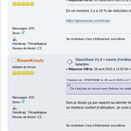
«
Réponse #39 le:
20 septembre 2023 à 11:3
En ce moment, il y a 10 % de réduction
https://glassouse.com/shop/
Messages: 870
Sexe:
Se victimiser c'est s'inférioriser soi-même.
Handicap: Tétraplégique
Niveau de lésion: C2
GlassOuse V1.4 = souris d'ordin
RosenKreutz
lunettes
Adepte du forum
«
Réponse #38 le:
29 avril 2023 à 12:52:40 »
Citation de: STEPHANE le 20 avril 2023 à 17
Ca c'est pas un soucis avec Arduino ou raspbe
Messages: 870
Sexe:
Non je disais ça par rapport au dernier l
un meilleur confort d’utilisation. Je croi
Handicap: Tétraplégique
Niveau de lésion: C2
Se victimiser c'est s'inférioriser soi-même.