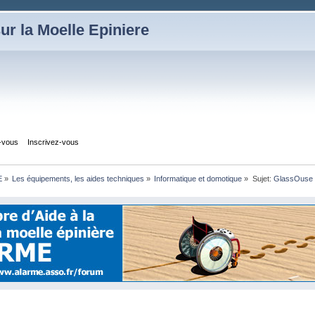
ur la Moelle Epiniere
z-vous
Inscrivez-vous
E
»
Les équipements, les aides techniques
»
Informatique et domotique
»
Sujet:
GlassOuse V