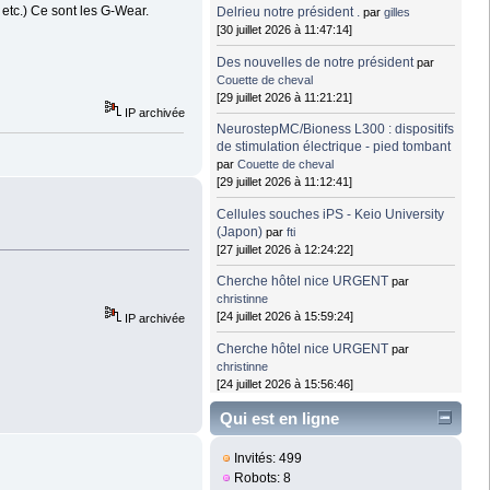
 etc.) Ce sont les G-Wear.
Delrieu notre président .
par
gilles
[30 juillet 2026 à 11:47:14]
Des nouvelles de notre président
par
Couette de cheval
[29 juillet 2026 à 11:21:21]
IP archivée
NeurostepMC/Bioness L300 : dispositifs
de stimulation électrique - pied tombant
par
Couette de cheval
[29 juillet 2026 à 11:12:41]
Cellules souches iPS - Keio University
(Japon)
par
fti
[27 juillet 2026 à 12:24:22]
Cherche hôtel nice URGENT
par
christinne
[24 juillet 2026 à 15:59:24]
IP archivée
Cherche hôtel nice URGENT
par
christinne
[24 juillet 2026 à 15:56:46]
Qui est en ligne
Invités: 499
Robots: 8