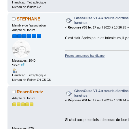
Handicap: Tétraplégique
Niveau de lésion: C2
GlassOuse V1.4 = souris d'ordin
STEPHANE
lunettes
Membre de l'association
«
Réponse #35 le:
17 avril 2023 à 18:26:25 »
Adepte du forum
C'est clair. Après pour les bricoleurs, il
Petites annonces handicape
Messages: 1040
Sexe:
Handicap: Tétraplégique
Niveau de lésion: C4 C5 C6
GlassOuse V1.4 = souris d'ordin
RosenKreutz
lunettes
Adepte du forum
«
Réponse #34 le:
17 avril 2023 à 16:26:44 »
Si c'est aux potentiels acheteurs de leur
Messages: 870