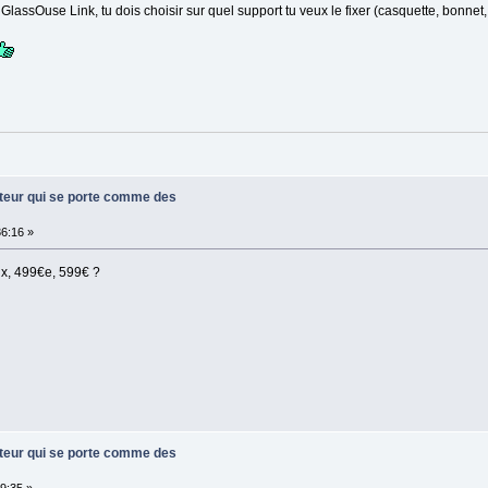
lassOuse Link, tu dois choisir sur quel support tu veux le fixer (casquette, bonnet,
ateur qui se porte comme des
6:16 »
rix, 499€e, 599€ ?
ateur qui se porte comme des