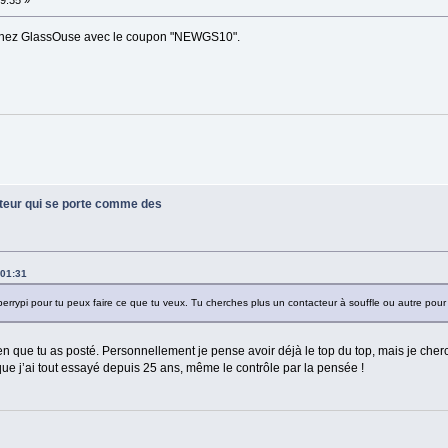
9:35 »
 chez GlassOuse avec le coupon "NEWGS10".
ateur qui se porte comme des
:01:31
rrypi pour tu peux faire ce que tu veux. Tu cherches plus un contacteur à souffle ou autre pour l
ien que tu as posté. Personnellement je pense avoir déjà le top du top, mais je cher
s que j’ai tout essayé depuis 25 ans, même le contrôle par la pensée !