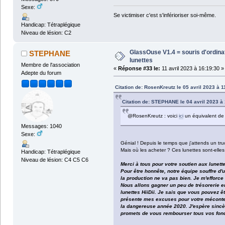
Sexe:
Se victimiser c'est s'inférioriser soi-même.
Handicap: Tétraplégique
Niveau de lésion: C2
GlassOuse V1.4 = souris d'ordin
STEPHANE
lunettes
Membre de l'association
«
Réponse #33 le:
11 avril 2023 à 16:19:30 »
Adepte du forum
Citation de: RosenKreutz le 05 avril 2023 à 1
Citation de: STEPHANE le 04 avril 2023 à
@RosenKreutz : voici
ici
un équivalent de
Messages: 1040
Sexe:
Génial ! Depuis le temps que j'attends un tr
Mais où les acheter ? Ces lunettes sont-elles
Handicap: Tétraplégique
Niveau de lésion: C4 C5 C6
Merci à tous pour votre soutien aux lunett
Pour être honnête, notre équipe souffre d'
la production ne va pas bien. Je m'efforc
Nous allons gagner un peu de trésorerie e
lunettes HiiDii. Je sais que vous pouvez 
présente mes excuses pour votre mécontent
la dangereuse année 2020. J'espère sincèr
promets de vous rembourser tous vos fon