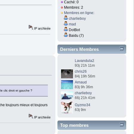
Caché: 0
Membres: 2
Membres en ligne
:
charlieboy
mad
IP archivée
DotBot
Baidu (7)
Derniers Membres
Lavandula2
93j 21h 11m
chris26
84j 19h 56m
Arnaud
83j 9h 36m
e clic droit et gauche ?
charlieboy
66j 21h 41m
che toujours mieux et toujours
Gyzmo34
63j 9m
IP archivée
Top membres