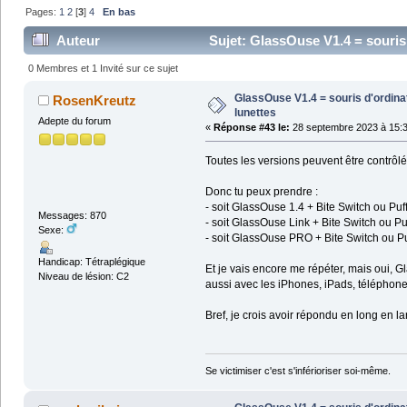
Pages:
1
2
[
3
]
4
En bas
Auteur
Sujet: GlassOuse V1.4 = souris
0 Membres et 1 Invité sur ce sujet
GlassOuse V1.4 = souris d'ordin
RosenKreutz
lunettes
Adepte du forum
«
Réponse #43 le:
28 septembre 2023 à 15:3
Toutes les versions peuvent être contrôlé
Donc tu peux prendre :
- soit GlassOuse 1.4 + Bite Switch ou Puf
Messages: 870
- soit GlassOuse Link + Bite Switch ou Pu
Sexe:
- soit GlassOuse PRO + Bite Switch ou Pu
Handicap: Tétraplégique
Et je vais encore me répéter, mais oui, 
Niveau de lésion: C2
aussi avec les iPhones, iPads, téléphones
Bref, je crois avoir répondu en long en la
Se victimiser c'est s'inférioriser soi-même.