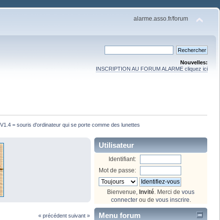
alarme.asso.fr/forum
Nouvelles:
INSCRIPTION AU FORUM ALARME cliquez ici
1.4 = souris d'ordinateur qui se porte comme des lunettes
Utilisateur
Identifiant:
Mot de passe:
Bienvenue,
Invité
. Merci de
vous
connecter
ou de
vous inscrire
.
Menu forum
« précédent
suivant »