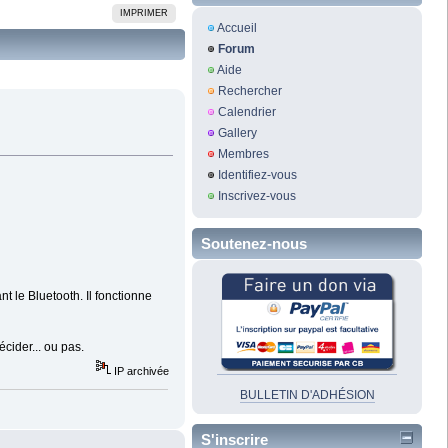
IMPRIMER
Accueil
Forum
Aide
Rechercher
Calendrier
Gallery
Membres
Identifiez-vous
Inscrivez-vous
Soutenez-nous
 le Bluetooth. Il fonctionne
cider... ou pas.
IP archivée
BULLETIN D'ADHÉSION
S'inscrire