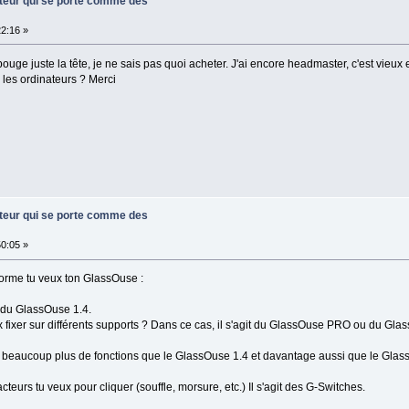
ateur qui se porte comme des
2:16 »
uge juste la tête, je ne sais pas quoi acheter. J'ai encore headmaster, c'est vieux
les ordinateurs ? Merci
ateur qui se porte comme des
0:05 »
 forme tu veux ton GlassOuse :
it du GlassOuse 1.4.
ux fixer sur différents supports ? Dans ce cas, il s'agit du GlassOuse PRO ou du Gla
beaucoup plus de fonctions que le GlassOuse 1.4 et davantage aussi que le Glass
cteurs tu veux pour cliquer (souffle, morsure, etc.) Il s'agit des G-Switches.