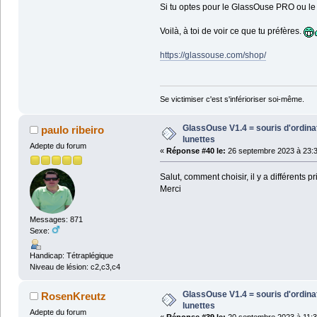
Si tu optes pour le GlassOuse PRO ou le G
Voilà, à toi de voir ce que tu préfères.
https://glassouse.com/shop/
Se victimiser c'est s'inférioriser soi-même.
GlassOuse V1.4 = souris d'ordin
paulo ribeiro
lunettes
Adepte du forum
«
Réponse #40 le:
26 septembre 2023 à 23:3
Salut, comment choisir, il y a différents p
Merci
Messages: 871
Sexe:
Handicap: Tétraplégique
Niveau de lésion: c2,c3,c4
GlassOuse V1.4 = souris d'ordin
RosenKreutz
lunettes
Adepte du forum