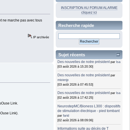
INSCRIPTION AU FORUM ALARME
cliquez ici
 et ne marche pas avec tous
Recherche rapide
IP archivée
Sujet récents
Des nouvelles de notre président
par
Isa
[03 août 2026 à 15:20:30]
Des nouvelles de notre président
par
misterjp
[03 août 2026 à 07:45:53]
Des nouvelles de notre président
par
Isa
[02 août 2026 à 17:42:25]
ssOuse Link.
NeurostepMC/Bioness L300 : dispositifs
de stimulation électrique - pied tombant
Ouse Link).
par
farid
[02 août 2026 à 08:09:06]
Informations suite au décès de T