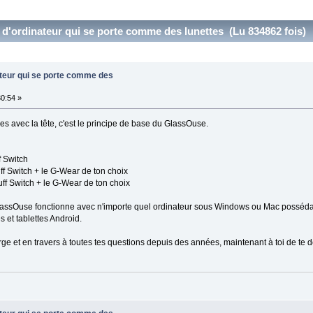
 d'ordinateur qui se porte comme des lunettes (Lu 834862 fois)
ateur qui se porte comme des
0:54 »
es avec la tête, c'est le principe de base du GlassOuse.
f Switch
ff Switch + le G-Wear de ton choix
ff Switch + le G-Wear de ton choix
GlassOuse fonctionne avec n'importe quel ordinateur sous Windows ou Mac possédant
 et tablettes Android.
rge et en travers à toutes tes questions depuis des années, maintenant à toi de te dé