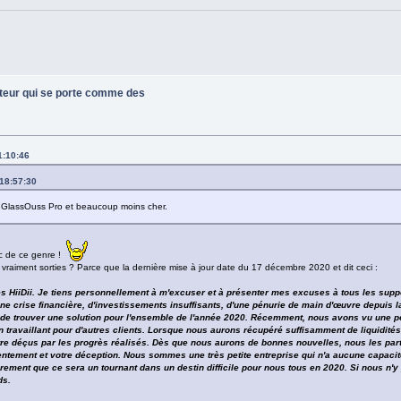
ateur qui se porte comme des
1:10:46
 18:57:30
 GlassOuss Pro et beaucoup moins cher.
uc de ce genre !
 vraiment sorties ? Parce que la dernière mise à jour date du 17 décembre 2020 et dit ceci :
es HiiDii. Je tiens personnellement à m'excuser et à présenter mes excuses à tous les suppo
une crise financière, d'investissements insuffisants, d'une pénurie de main d'œuvre depuis
e de trouver une solution pour l'ensemble de l'année 2020. Récemment, nous avons vu une pet
n travaillant pour d'autres clients. Lorsque nous aurons récupéré suffisamment de liquidité
être déçus par les progrès réalisés. Dès que nous aurons de bonnes nouvelles, nous les pa
ement et votre déception. Nous sommes une très petite entreprise qui n'a aucune capacité
ement que ce sera un tournant dans un destin difficile pour nous tous en 2020. Si nous n'y
ds.