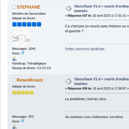
GlassOuse V1.4 = souris d'ordin
STEPHANE
lunettes
Membre de l'association
«
Réponse #37 le:
20 avril 2023 à 17:01:31 »
Adepte du forum
Ca c'est pas un soucis avec Arduino ou ra
et gauche ?
Messages: 1040
Petites annonces handicape
Sexe:
Handicap: Tétraplégique
Niveau de lésion: C4 C5 C6
GlassOuse V1.4 = souris d'ordin
RosenKreutz
lunettes
Adepte du forum
«
Réponse #36 le:
18 avril 2023 à 17:08:07 »
Le problème c'est les clics.
Messages: 870
Se victimiser c'est s'inférioriser soi-même.
Sexe: