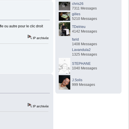
chris26
7311 Messages
gilles
5210 Messages
 ou autre pour le clic droit
TDelrieu
4142 Messages
IP archivée
farid
1408 Messages
Lavandula2
1325 Messages
STEPHANE
1040 Messages
J.Solis
999 Messages
IP archivée