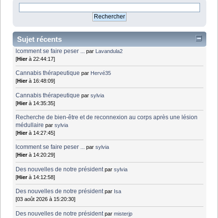
Sujet récents
lcomment se faire peser ...
par
Lavandula2
[
Hier
à 22:44:17]
Cannabis thérapeutique
par
Hervé35
[
Hier
à 16:48:09]
Cannabis thérapeutique
par
sylvia
[
Hier
à 14:35:35]
Recherche de bien-être et de reconnexion au corps après une lésion
médullaire
par
sylvia
[
Hier
à 14:27:45]
lcomment se faire peser ...
par
sylvia
[
Hier
à 14:20:29]
Des nouvelles de notre président
par
sylvia
[
Hier
à 14:12:58]
Des nouvelles de notre président
par
Isa
[03 août 2026 à 15:20:30]
Des nouvelles de notre président
par
misterjp