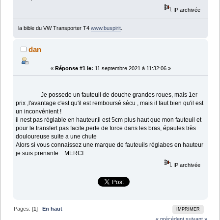
IP archivée
la bible du VW Transporter T4
www.buspirit
.
dan
«
Réponse #1 le:
11 septembre 2021 à 11:32:06 »
Je possede un fauteuil de douche grandes roues, mais 1er
prix ,l'avantage c'est qu'il est remboursé sécu , mais il faut bien qu'il est
un inconvénient !
il nest pas réglable en hauteur,il est 5cm plus haut que mon fauteuil et
pour le transfert pas facile,perte de force dans les bras, épaules très
douloureuse suite a une chute
Alors si vous connaissez une marque de fauteuils réglabes en hauteur
je suis prenante MERCI
IP archivée
Pages: [
1
]
En haut
IMPRIMER
« précédent
suivant »