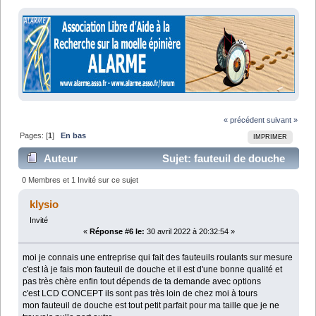
« précédent
suivant »
Pages: [
1
]
En bas
IMPRIMER
Auteur
Sujet: fauteuil de douche
(Lu 9279 fois)
0 Membres et 1 Invité sur ce sujet
klysio
Invité
«
Réponse #6 le:
30 avril 2022 à 20:32:54 »
moi je connais une entreprise qui fait des fauteuils roulants sur mesure
c'est là je fais mon fauteuil de douche et il est d'une bonne qualité et
pas très chère enfin tout dépends de ta demande avec options
c'est LCD CONCEPT ils sont pas très loin de chez moi à tours
mon fauteuil de douche est tout petit parfait pour ma taille que je ne