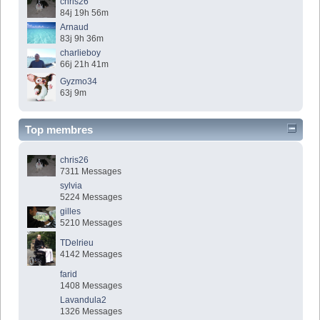
chris26
84j 19h 56m
Arnaud
83j 9h 36m
charlieboy
66j 21h 41m
Gyzmo34
63j 9m
Top membres
chris26
7311 Messages
sylvia
5224 Messages
gilles
5210 Messages
TDelrieu
4142 Messages
farid
1408 Messages
Lavandula2
1326 Messages