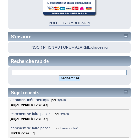
BULLETIN D'ADHÉSION
S'inscrire
INSCRIPTION AU FORUM ALARME cliquez ici
Recherche rapide
Sujet récents
Cannabis thérapeutique
par
sylvia
[
Aujourd'hui
à 12:48:43]
lcomment se faire peser ...
par
sylvia
[
Aujourd'hui
à 12:46:37]
lcomment se faire peser ...
par
Lavandula2
[
Hier
à 22:44:17]