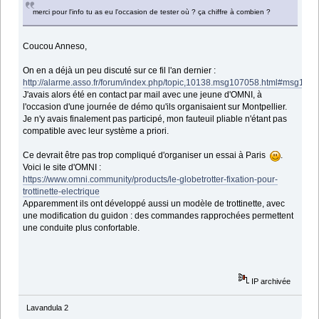
merci pour l'info tu as eu l'occasion de tester où ? ça chiffre à combien ?
Coucou Anneso,
On en a déjà un peu discuté sur ce fil l'an dernier :
http://alarme.asso.fr/forum/index.php/topic,10138.msg107058.html#msg107
J'avais alors été en contact par mail avec une jeune d'OMNI, à
l'occasion d'une journée de démo qu'ils organisaient sur Montpellier.
Je n'y avais finalement pas participé, mon fauteuil pliable n'étant pas
compatible avec leur système a priori.
Ce devrait être pas trop compliqué d'organiser un essai à Paris
.
Voici le site d'OMNI :
https://www.omni.community/products/le-globetrotter-fixation-pour-
trottinette-electrique
Apparemment ils ont développé aussi un modèle de trottinette, avec
une modification du guidon : des commandes rapprochées permettent
une conduite plus confortable.
IP archivée
Lavandula 2