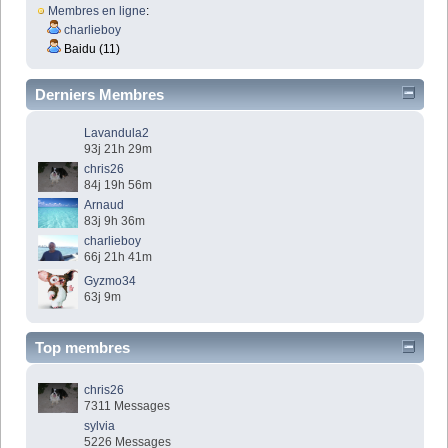
Membres en ligne
:
charlieboy
Baidu (11)
Derniers Membres
Lavandula2
93j 21h 29m
chris26
84j 19h 56m
Arnaud
83j 9h 36m
charlieboy
66j 21h 41m
Gyzmo34
63j 9m
Top membres
chris26
7311 Messages
sylvia
5226 Messages