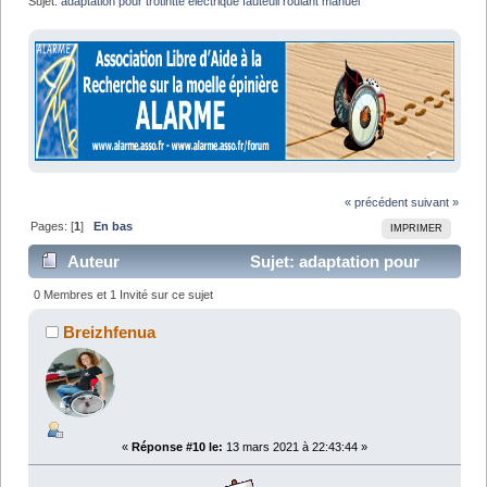
Sujet:
adaptation pour trotintte electrique fauteuil roulant manuel
« précédent
suivant »
Pages: [
1
]
En bas
IMPRIMER
Auteur
Sujet: adaptation pour
trotintte electrique fauteuil roulant manuel (Lu 13044
0 Membres et 1 Invité sur ce sujet
fois)
Breizhfenua
«
Réponse #10 le:
13 mars 2021 à 22:43:44 »