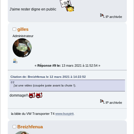
J'aime rester digne en public
IP archivée
gilles
Administrateur
«
Réponse #9 le:
13 mars 2021 à 11:52:54 »
Citation de: Breizhfenua le 12 mars 2021 à 14:22:52
j'ai une video (coupée juste avant la chute !).
dommage!!
IP archivée
la bible du VW Transporter T4
www.buspirit
.
Breizhfenua