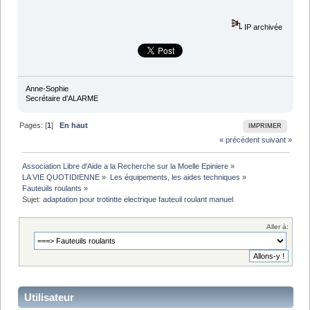
IP archivée
Anne-Sophie
Secrétaire d'ALARME
Pages: [
1
]
En haut
IMPRIMER
« précédent
suivant »
Association Libre d'Aide a la Recherche sur la Moelle Epiniere
»
LA VIE QUOTIDIENNE
»
Les équipements, les aides techniques
»
Fauteuils roulants
»
Sujet:
adaptation pour trotintte electrique fauteuil roulant manuel
Aller à:
Utilisateur