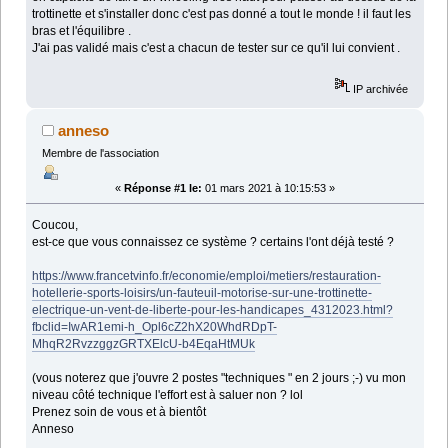
trottinette et s'installer donc c'est pas donné a tout le monde ! il faut les
bras et l'équilibre .
J'ai pas validé mais c'est a chacun de tester sur ce qu'il lui convient .
IP archivée
anneso
Membre de l'association
«
Réponse #1 le:
01 mars 2021 à 10:15:53 »
Coucou,
est-ce que vous connaissez ce système ? certains l'ont déjà testé ?
https://www.francetvinfo.fr/economie/emploi/metiers/restauration-
hotellerie-sports-loisirs/un-fauteuil-motorise-sur-une-trottinette-
electrique-un-vent-de-liberte-pour-les-handicapes_4312023.html?
fbclid=IwAR1emi-h_Opl6cZ2hX20WhdRDpT-
MhqR2RvzzggzGRTXElcU-b4EqaHtMUk
(vous noterez que j'ouvre 2 postes "techniques " en 2 jours ;-) vu mon
niveau côté technique l'effort est à saluer non ? lol
Prenez soin de vous et à bientôt
Anneso