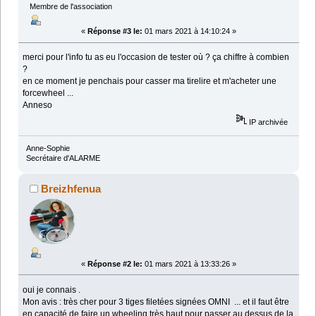
Membre de l'association
«
Réponse #3 le:
01 mars 2021 à 14:10:24 »
merci pour l'info tu as eu l'occasion de tester où ? ça chiffre à combien
?
en ce moment je penchais pour casser ma tirelire et m'acheter une
forcewheel ...
Anneso
IP archivée
Anne-Sophie
Secrétaire d'ALARME
Breizhfenua
«
Réponse #2 le:
01 mars 2021 à 13:33:26 »
oui je connais .
Mon avis : très cher pour 3 tiges filetées signées OMNI ... et il faut être
en capacité de faire un wheeling très haut pour passer au dessus de la