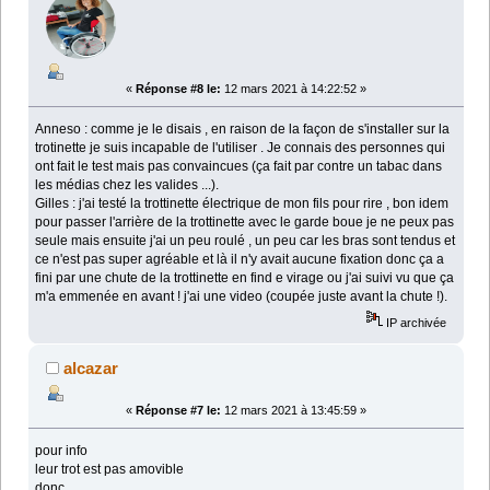
«
Réponse #8 le:
12 mars 2021 à 14:22:52 »
Anneso : comme je le disais , en raison de la façon de s'installer sur la
trotinette je suis incapable de l'utiliser . Je connais des personnes qui
ont fait le test mais pas convaincues (ça fait par contre un tabac dans
les médias chez les valides ...).
Gilles : j'ai testé la trottinette électrique de mon fils pour rire , bon idem
pour passer l'arrière de la trottinette avec le garde boue je ne peux pas
seule mais ensuite j'ai un peu roulé , un peu car les bras sont tendus et
ce n'est pas super agréable et là il n'y avait aucune fixation donc ça a
fini par une chute de la trottinette en find e virage ou j'ai suivi vu que ça
m'a emmenée en avant ! j'ai une video (coupée juste avant la chute !).
IP archivée
alcazar
«
Réponse #7 le:
12 mars 2021 à 13:45:59 »
pour info
leur trot est pas amovible
donc