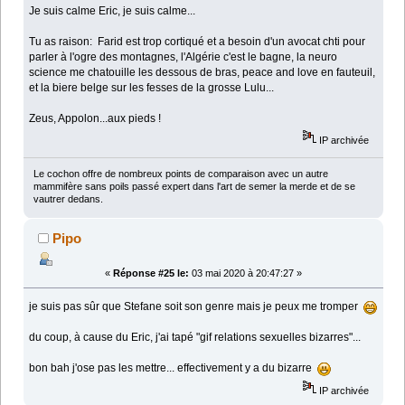
Je suis calme Eric, je suis calme...
Tu as raison: Farid est trop cortiqué et a besoin d'un avocat chti pour
parler à l'ogre des montagnes, l'Algérie c'est le bagne, la neuro
science me chatouille les dessous de bras, peace and love en fauteuil,
et la biere belge sur les fesses de la grosse Lulu...
Zeus, Appolon...aux pieds !
IP archivée
Le cochon offre de nombreux points de comparaison avec un autre
mammifère sans poils passé expert dans l'art de semer la merde et de se
vautrer dedans.
Pipo
«
Réponse #25 le:
03 mai 2020 à 20:47:27 »
je suis pas sûr que Stefane soit son genre mais je peux me tromper
du coup, à cause du Eric, j'ai tapé "gif relations sexuelles bizarres"...
bon bah j'ose pas les mettre... effectivement y a du bizarre
IP archivée