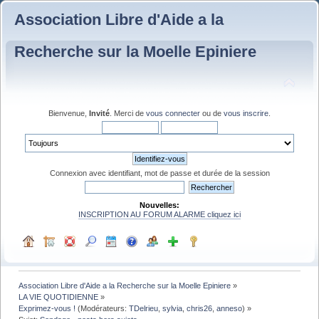
Association Libre d'Aide a la
Recherche sur la Moelle Epiniere
Bienvenue,
Invité
. Merci de
vous connecter
ou de
vous inscrire
.
Connexion avec identifiant, mot de passe et durée de la session
Nouvelles:
INSCRIPTION AU FORUM ALARME cliquez ici
Association Libre d'Aide a la Recherche sur la Moelle Epiniere
»
LA VIE QUOTIDIENNE
»
Exprimez-vous !
(Modérateurs:
TDelrieu
,
sylvia
,
chris26
,
anneso
) »