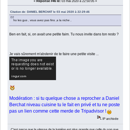
«
Réponse #46 le:
03 mai 2020 à 22:50:05 »
Citation de: DANIEL BERCHAT le 03 mai 2020 à 22:29:46
ho les gus , vous avez pas fins ,a la niche ,
Ben en fait, si, on avait une petite faim. Tu nous invite dans ton resto ?
Je vais sûrement m'abstenir de te faire une petite visite ...
Modération : si tu quelque chose a reprocher a Daniel
Berchat niveau cuisine tu le fait en privé et tu ne poste
pas un lien comme cette merde de Tripadvisor !
IP archivée
C'est parce que la vitesse de la lumière est plus grande que celle du son que