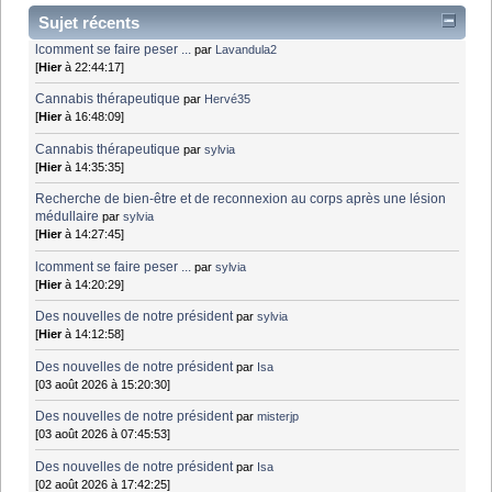
Sujet récents
lcomment se faire peser ...
par
Lavandula2
[
Hier
à 22:44:17]
Cannabis thérapeutique
par
Hervé35
[
Hier
à 16:48:09]
Cannabis thérapeutique
par
sylvia
[
Hier
à 14:35:35]
Recherche de bien-être et de reconnexion au corps après une lésion
médullaire
par
sylvia
[
Hier
à 14:27:45]
lcomment se faire peser ...
par
sylvia
[
Hier
à 14:20:29]
Des nouvelles de notre président
par
sylvia
[
Hier
à 14:12:58]
Des nouvelles de notre président
par
Isa
[03 août 2026 à 15:20:30]
Des nouvelles de notre président
par
misterjp
[03 août 2026 à 07:45:53]
Des nouvelles de notre président
par
Isa
[02 août 2026 à 17:42:25]