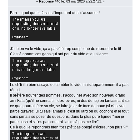
«
Réponse #40 le:
03 mai 2020 à 22:27:21 »
Bah ... quoi que tu fasses l'important c'est d'assumer !
J'ai bien vu le vide, ça a pas été trop compliqué de reprendre le fil.
C'est étonnant ces gens qui ont peur du vide et du silence.
Le ch'ti il a bien essayé de combler le vide mais apparemment il a pas
réussi.
Il préfère bouffer des pommes, s'acoquiner avec son nouveau grand
ami Fafa (qu'il ne connait ni des lèvres, ni des dents) en fantasmant sur
ce que pourrait être sa vie, se faire jeter de face de bouc (si c'est vrai
parce qu'avec lui tu sais jamais si c'est du lard ou du cochon) et le tout
sans jamais se poser de questions, dans la plus pure lignée "moi je
parle cash et si t'es pas content t'as qu'à pas me lire".
Ce à quoi je répondrais bien "t'es ptêt pas obligé d'écrire, non plus ?!".