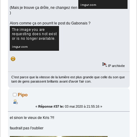
(Mais je trouve ça drôle, ne changez rien
)
Alors comme ça on pourrit le post du Gabonais ?
IP archivée
C'est parce que la vitesse de la lumière est plus grande que celle du son que
tant de gens paraissent brillants avant d'avoir l'air con.
Pipo
«
Réponse #37 le:
03 mai 2020 à 21:55:16 »
et sinon le vieux de Kris ?!!
faudrait pas l'oublier