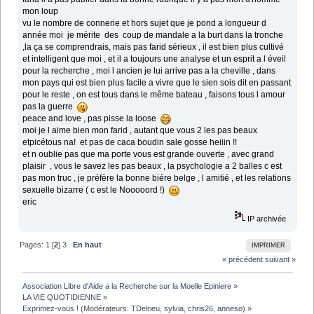
mon loup
vu le nombre de connerie et hors sujet que je pond a longueur d
année moi je mérite des coup de mandale a la burt dans la tronche
,la ça se comprendrais, mais pas farid sérieux , il est bien plus cultivé
et intelligent que moi , et il a toujours une analyse et un esprit a l éveil
pour la recherche , moi l ancien je lui arrive pas a la cheville , dans
mon pays qui est bien plus facile a vivre que le sien sois dit en passant
pour le reste , on est tous dans le même bateau , faisons tous l amour
pas la guerre
peace and love , pas pisse la loose
moi je l aime bien mon farid , autant que vous 2 les pas beaux
etpicétous na! et pas de caca boudin sale gosse heiiin !!
et n oublie pas que ma porte vous est grande ouverte , avec grand
plaisir , vous le savez les pas beaux , la psychologie a 2 balles c est
pas mon truc , je préfère la bonne biére belge , l amitié , et les relations
sexuelle bizarre ( c est le Nooooord !)
eric
IP archivée
Pages:
1
[
2
]
3
En haut
IMPRIMER
« précédent
suivant »
Association Libre d'Aide a la Recherche sur la Moelle Epiniere
»
LA VIE QUOTIDIENNE
»
Exprimez-vous !
(Modérateurs:
TDelrieu
,
sylvia
,
chris26
,
anneso
) »