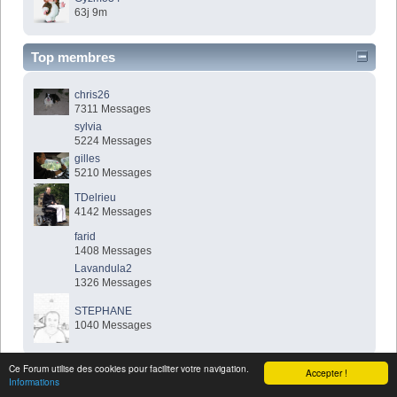
63j 9m
Top membres
chris26
7311 Messages
sylvia
5224 Messages
gilles
5210 Messages
TDelrieu
4142 Messages
farid
1408 Messages
Lavandula2
1326 Messages
STEPHANE
1040 Messages
Ce Forum utilise des cookies pour faciliter votre navigation.
Accepter !
Informations