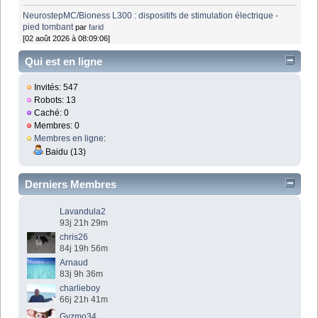
NeurostepMC/Bioness L300 : dispositifs de stimulation électrique -
pied tombant
par
farid
[02 août 2026 à 08:09:06]
Qui est en ligne
Invités: 547
Robots: 13
Caché: 0
Membres: 0
Membres en ligne
:
Baidu (13)
Derniers Membres
Lavandula2
93j 21h 29m
chris26
84j 19h 56m
Arnaud
83j 9h 36m
charlieboy
66j 21h 41m
Gyzmo34