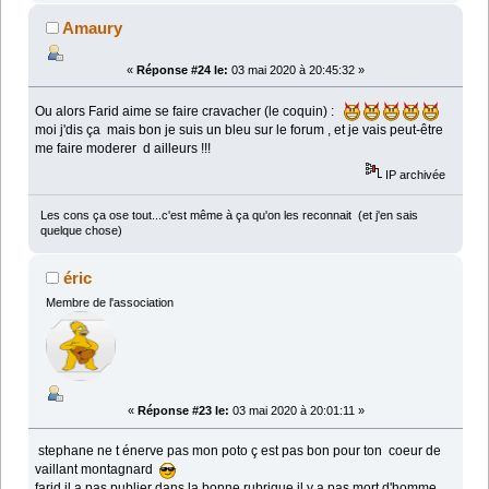
Amaury
«
Réponse #24 le:
03 mai 2020 à 20:45:32 »
Ou alors Farid aime se faire cravacher (le coquin) :
moi j'dis ça mais bon je suis un bleu sur le forum , et je vais peut-être
me faire moderer d ailleurs !!!
IP archivée
Les cons ça ose tout...c'est même à ça qu'on les reconnait (et j'en sais
quelque chose)
éric
Membre de l'association
«
Réponse #23 le:
03 mai 2020 à 20:01:11 »
stephane ne t énerve pas mon poto ç est pas bon pour ton coeur de
vaillant montagnard
farid il a pas publier dans la bonne rubrique il y a pas mort d'homme