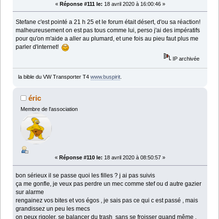
«
Réponse #111 le:
18 avril 2020 à 16:00:46 »
Stefane c'est pointé a 21 h 25 et le forum était désert, d'ou sa réaction!
malheureusement on est pas tous comme lui, perso j'ai des impératifs
pour qu'on m'aide a aller au plumard, et une fois au pieu faut plus me
parler d'internet!
IP archivée
la bible du VW Transporter T4
www.buspirit
.
éric
Membre de l'association
«
Réponse #110 le:
18 avril 2020 à 08:50:57 »
bon sérieux il se passe quoi les filles ? j ai pas suivis
ça me gonfle, je veux pas perdre un mec comme stef ou d autre gazier
sur alarme
rengainez vos bites et vos égos , je sais pas ce qui c est passé , mais
grandissez un peu les mecs
on peux rigoler, se balancer du trash sans se froisser quand même ,