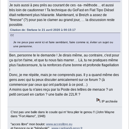
Je suis aussi à peu près au courant de ces -sa- méthode… et aussi
très loin de cautionner ! Ta technique du GoFast en Fiat Tipo Diésel
était nettement plus hilarante. Maintenant, si Breizh a assez de
"finesse" (?) pour pas le clamer au grand jour, … la discussion reste
possible.
Citation de: Stefane le 21 avril 2020 à 00:15:17
Je ne peux pas venir ici et faire semblant, faire comme si, éviter un sujet ou
une personne.
Ben, personne te le demande ! Je dirais même, au contraire, c'est pour
ça qu'on t'aime, et que tu nous fais marrer… Là, tu ne pratiques même
plus l'autocensure, tu la renforces d'une bonne et profonde flagellation
!
Donc, je me répète, mais je ne comprends pas. Il y a quand même des
gens avec qui tu peux discuter amicalement sur ce forum ? (à
commencer par ceux qui ont participé à ce post…)
A moins que tu n'aies reçu par la Poste des lettres de menace ? un
petit cercueil en carton ? une balle de 22LR ?
IP archivée
C'est pas une balle dans le coude qui m' fera plier le genou !! (John Wayne
dans "Fort Alamo", 1948)
"acces libre" mon boulot:
www.acceslibre.eu
et l'assoce ou je "bénévole":
www.caphandi-asso.fr