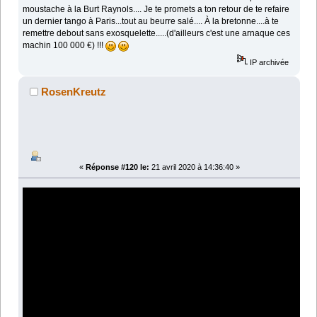
moustache à la Burt Raynols.... Je te promets a ton retour de te refaire
un dernier tango à Paris...tout au beurre salé.... À la bretonne....à te
remettre debout sans exosquelette.....(d'ailleurs c'est une arnaque ces
machin 100 000 €) !!!
IP archivée
RosenKreutz
«
Réponse #120 le:
21 avril 2020 à 14:36:40 »