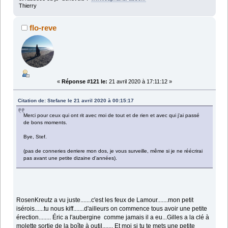
Thierry
flo-reve
«
Réponse #121 le:
21 avril 2020 à 17:11:12 »
Citation de: Stefane le 21 avril 2020 à 00:15:17
Merci pour ceux qui ont rit avec moi de tout et de rien et avec qui j'ai passé
de bons moments.
Bye, Stef.
(pas de conneries derriere mon dos, je vous surveille, même si je ne réécrirai
pas avant une petite dizaine d'années).
RosenKreutz a vu juste.......c'est les feux de Lamour.......mon petit
isérois......tu nous kiff.......d'ailleurs on commence tous avoir une petite
érection........ Éric a l'aubergine comme jamais il a eu...Gilles a la clé à
molette sortie de la boîte à outil....... Et moi si tu te mets une petite