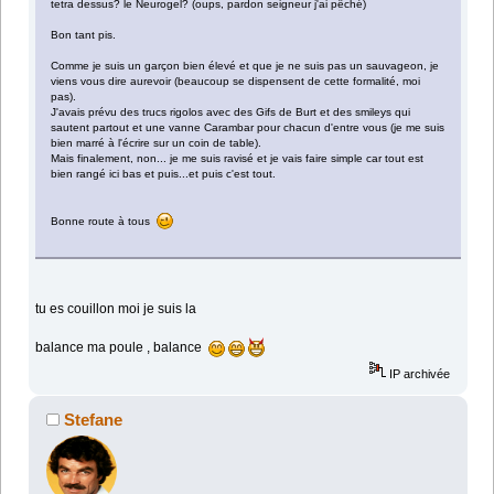
tetra dessus? le Neurogel? (oups, pardon seigneur j'ai pêché)
Bon tant pis.
Comme je suis un garçon bien élevé et que je ne suis pas un sauvageon, je
viens vous dire aurevoir (beaucoup se dispensent de cette formalité, moi
pas).
J'avais prévu des trucs rigolos avec des Gifs de Burt et des smileys qui
sautent partout et une vanne Carambar pour chacun d'entre vous (je me suis
bien marré à l'écrire sur un coin de table).
Mais finalement, non... je me suis ravisé et je vais faire simple car tout est
bien rangé ici bas et puis...et puis c'est tout.
Bonne route à tous
tu es couillon moi je suis la
balance ma poule , balance
IP archivée
Stefane