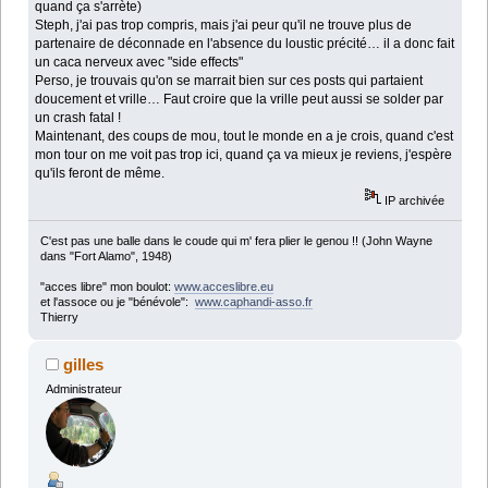
quand ça s'arrète)
Steph, j'ai pas trop compris, mais j'ai peur qu'il ne trouve plus de
partenaire de déconnade en l'absence du loustic précité… il a donc fait
un caca nerveux avec "side effects"
Perso, je trouvais qu'on se marrait bien sur ces posts qui partaient
doucement et vrille… Faut croire que la vrille peut aussi se solder par
un crash fatal !
Maintenant, des coups de mou, tout le monde en a je crois, quand c'est
mon tour on me voit pas trop ici, quand ça va mieux je reviens, j'espère
qu'ils feront de même.
IP archivée
C'est pas une balle dans le coude qui m' fera plier le genou !! (John Wayne
dans "Fort Alamo", 1948)
"acces libre" mon boulot:
www.acceslibre.eu
et l'assoce ou je "bénévole":
www.caphandi-asso.fr
Thierry
gilles
Administrateur