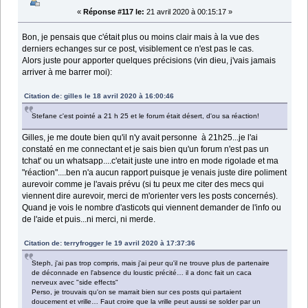
«
Réponse #117 le:
21 avril 2020 à 00:15:17 »
Bon, je pensais que c'était plus ou moins clair mais à la vue des
derniers echanges sur ce post, visiblement ce n'est pas le cas.
Alors juste pour apporter quelques précisions (vin dieu, j'vais jamais
arriver à me barrer moi):
Citation de: gilles le 18 avril 2020 à 16:00:46
Stefane c'est pointé a 21 h 25 et le forum était désert, d'ou sa réaction!
Gilles, je me doute bien qu'il n'y avait personne à 21h25...je l'ai
constaté en me connectant et je sais bien qu'un forum n'est pas un
tchat' ou un whatsapp....c'etait juste une intro en mode rigolade et ma
"réaction"....ben n'a aucun rapport puisque je venais juste dire poliment
aurevoir comme je l'avais prévu (si tu peux me citer des mecs qui
viennent dire aurevoir, merci de m'orienter vers les posts concernés).
Quand je vois le nombre d'asticots qui viennent demander de l'info ou
de l'aide et puis...ni merci, ni merde.
Citation de: terryfrogger le 19 avril 2020 à 17:37:36
Steph, j'ai pas trop compris, mais j'ai peur qu'il ne trouve plus de partenaire
de déconnade en l'absence du loustic précité… il a donc fait un caca
nerveux avec "side effects"
Perso, je trouvais qu'on se marrait bien sur ces posts qui partaient
doucement et vrille… Faut croire que la vrille peut aussi se solder par un