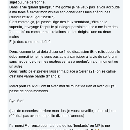
sujet ou une personne.
Dans la vie quand quelqu'un me gonfle je ne veux pas le voir accoudé
à ma table à siroter mon whisky et piocher dans mes apéricubes
(surtout ceux au gout basilic).
C'est comme ça, j'ai passé l'âge des faux semblant, j'élimine le
superflu, je voyage l'esprit le plus leger possible quitte à me faire des
"ennemis" ou compter mes relations sur les doigts d'une ou deux
mains.
Et je dors comme un bébé.
Donc, comme je l'ai déjà dit sur ce fil de discussion (Eric relis depuis le
début merci) je ne me sens pas apte à participer à la vie de ce forum
sans risquer de dire mes quatres vérités à quelqu'un à un moment ou
un autre.
Donc j'anticipe et prefere laisser ma place à Serena91 (on se calme
c'est une vanne bande d'handis).
Merci pour ceux qui ont rit avec moi de tout et de rien et avec qui j'ai
passé de bons moments.
Bye, Stef.
(pas de conneries derriere mon dos, je vous surveille, même si je ne
réécrirai pas avant une petite dizaine d'années).
Ps: merci Flo-rence pour la photo de tes "boulards" en MP, je me