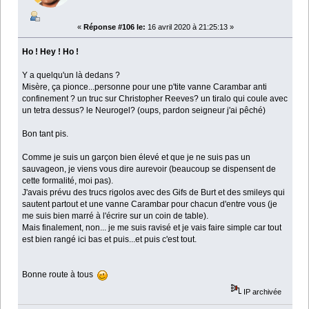
«
Réponse #106 le:
16 avril 2020 à 21:25:13 »
Ho ! Hey ! Ho !
Y a quelqu'un là dedans ?
Misère, ça pionce...personne pour une p'tite vanne Carambar anti
confinement ? un truc sur Christopher Reeves? un tiralo qui coule avec
un tetra dessus? le Neurogel? (oups, pardon seigneur j'ai pêché)
Bon tant pis.
Comme je suis un garçon bien élevé et que je ne suis pas un
sauvageon, je viens vous dire aurevoir (beaucoup se dispensent de
cette formalité, moi pas).
J'avais prévu des trucs rigolos avec des Gifs de Burt et des smileys qui
sautent partout et une vanne Carambar pour chacun d'entre vous (je
me suis bien marré à l'écrire sur un coin de table).
Mais finalement, non... je me suis ravisé et je vais faire simple car tout
est bien rangé ici bas et puis...et puis c'est tout.
Bonne route à tous
IP archivée