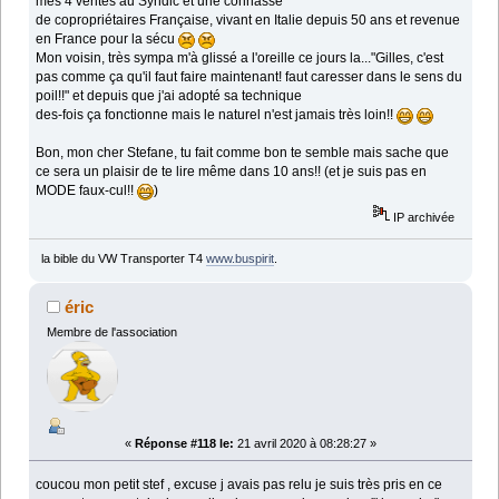
mes 4 vérités au Syndic et une connasse
de copropriétaires Française, vivant en Italie depuis 50 ans et revenue
en France pour la sécu
Mon voisin, très sympa m'à glissé a l'oreille ce jours la..."Gilles, c'est
pas comme ça qu'il faut faire maintenant! faut caresser dans le sens du
poil!!" et depuis que j'ai adopté sa technique
des-fois ça fonctionne mais le naturel n'est jamais très loin!!
Bon, mon cher Stefane, tu fait comme bon te semble mais sache que
ce sera un plaisir de te lire même dans 10 ans!! (et je suis pas en
MODE faux-cul!!
)
IP archivée
la bible du VW Transporter T4
www.buspirit
.
éric
Membre de l'association
«
Réponse #118 le:
21 avril 2020 à 08:28:27 »
coucou mon petit stef , excuse j avais pas relu je suis très pris en ce