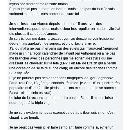
mytho par moment me rassure moins.
Et puis je n'ai pas le moral en berne...mais alors pas du tout.Je suis
vraiment bien dans mes pompes rassure toi.
Je suis inscrit sur Alarme depuis au moins 15 ans avec des
interventions sporadiques mais lecteur très regulier en mode invité.J'ai
été plus actif ce début d'année.
Je suis ici comme dans la vie...souvent au deuxième voir troisième
degré mais quelqu'un de sérieux et plutôt facile à vivre.
J'ai du mal à ne pas intervenir sur des sujets qui m'agacent (neurogel
made in china façon calendrier de l'avant par Anthonin) ou à ne pas
me brancher avec des personnes qui me sortent des trucs qui me
dressent les cheveux sur la tête (LPPR en MP de Breizh qui a perdu
une occasion de se taire sur ce coup) ou encore des tanches comme
Bluesky, Téo...
Et je ne parlerai pas des apparitions magiques de
Igor Bogdanov
Farid. (oui Eric, l'Algérie je connais très bien, je viens d'un quartier très
populaire et d'une famille pieds noirs, ma meilleure amie se nomme
Fatna...et tout cela est vrai).
Le futur de la recherche ne dependra pas de Farid...il me les brise le
neurologue à la triple virgule.
Je ne suis évidemment pas exempt de défauts (ben oui, sinon c'est
chiant la vie hein!).
Je ne peux pas venir ici et faire semblant, faire comme si, éviter un