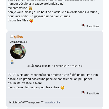
humour décalé ,a la sauce grolandaise qui
me caractérise
bon je vous laisse j ai un bout de plastique a m enfiler dans la teube ,
pour faire sortir , un geyser d urine bien chaude
bisous les filles
IP archivée
gilles
Administrateur
«
Réponse #104 le:
14 avril 2020 à 12:32:14 »
20100 & stefane, reconnaître sois même qu'on à été un peu trop loin
est déjà un grand pas et une prise de conscience, on peu parler
d'humilité, c'est déjà bien!
merci d'avoir fait ce pas pour les autres.
IP archivée
la bible du VW Transporter T4
www.buspirit
.