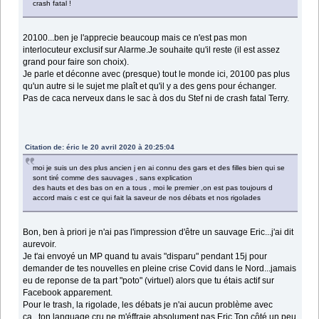
crash fatal !
20100...ben je l'apprecie beaucoup mais ce n'est pas mon
interlocuteur exclusif sur Alarme.Je souhaite qu'il reste (il est assez
grand pour faire son choix).
Je parle et déconne avec (presque) tout le monde ici, 20100 pas plus
qu'un autre si le sujet me plaît et qu'il y a des gens pour échanger.
Pas de caca nerveux dans le sac à dos du Stef ni de crash fatal Terry.
Citation de: éric le 20 avril 2020 à 20:25:04
moi je suis un des plus ancien j en ai connu des gars et des filles bien qui se
sont tiré comme des sauvages , sans explication
des hauts et des bas on en a tous , moi le premier ,on est pas toujours d
accord mais c est ce qui fait la saveur de nos débats et nos rigolades
Bon, ben à priori je n'ai pas l'impression d'être un sauvage Eric...j'ai dit
aurevoir.
Je t'ai envoyé un MP quand tu avais "disparu" pendant 15j pour
demander de tes nouvelles en pleine crise Covid dans le Nord...jamais
eu de reponse de ta part "poto" (virtuel) alors que tu étais actif sur
Facebook apparement.
Pour le trash, la rigolade, les débats je n'ai aucun problème avec
ça...ton language cru ne m'éffraie absolument pas Eric.Ton côté un peu