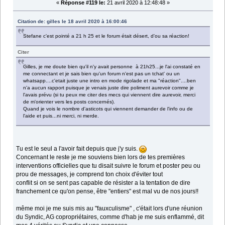
«
Réponse #119 le:
21 avril 2020 à 12:48:48 »
Citation de: gilles le 18 avril 2020 à 16:00:46
Stefane c'est pointé a 21 h 25 et le forum était désert, d'ou sa réaction!
Citer
Gilles, je me doute bien qu'il n'y avait personne à 21h25...je l'ai constaté en
me connectant et je sais bien qu'un forum n'est pas un tchat' ou un
whatsapp....c'etait juste une intro en mode rigolade et ma "réaction"....ben
n'a aucun rapport puisque je venais juste dire poliment aurevoir comme je
l'avais prévu (si tu peux me citer des mecs qui viennent dire aurevoir, merci
de m'orienter vers les posts concernés).
Quand je vois le nombre d'asticots qui viennent demander de l'info ou de
l'aide et puis...ni merci, ni merde.
Tu est le seul a l'avoir fait depuis que j'y suis.
Concernant le reste je me souviens bien lors de tes premières
interventions officielles que tu disait suivre le forum et poster peu ou
prou de messages, je comprend ton choix d'éviter tout
conflit si on se sent pas capable de résister a la tentation de dire
franchement ce qu'on pense, être "entiers" est mal vu de nos jours!!
même moi je me suis mis au "fauxculisme" , c'était lors d'une réunion
du Syndic, AG copropriétaires, comme d'hab je me suis enflammé, dit