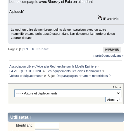
bonne compagnie avec Bluesky et Fafa en attendant.
A plouch'
IP archivée
Le cochon offre de nombreux points de comparaison avec un autre
mammifère sans poils passé expert dans l'art de semer la merde et de se
vautrer dedans.
Pages: [
1
]
2
3
...
6
En haut
IMPRIMER
« précédent
suivant »
Association Libre d'Aide a la Recherche sur la Moelle Epiniere
»
LA VIE QUOTIDIENNE
»
Les équipements, les aides techniques
»
Voiture et déplacements
»
Sujet:
Do paraplegics dream of motorbikes ?
Aller à:
Utilisateur
Identifiant: