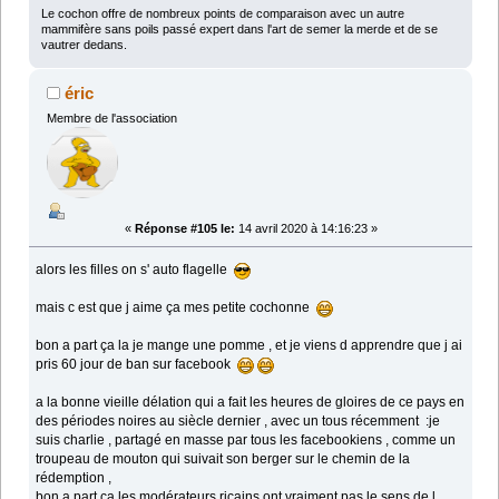
Le cochon offre de nombreux points de comparaison avec un autre
mammifère sans poils passé expert dans l'art de semer la merde et de se
vautrer dedans.
éric
Membre de l'association
«
Réponse #105 le:
14 avril 2020 à 14:16:23 »
alors les filles on s' auto flagelle
mais c est que j aime ça mes petite cochonne
bon a part ça la je mange une pomme , et je viens d apprendre que j ai
pris 60 jour de ban sur facebook
a la bonne vieille délation qui a fait les heures de gloires de ce pays en
des périodes noires au siècle dernier , avec un tous récemment :je
suis charlie , partagé en masse par tous les facebookiens , comme un
troupeau de mouton qui suivait son berger sur le chemin de la
rédemption ,
bon a part ça les modérateurs ricains ont vraiment pas le sens de l