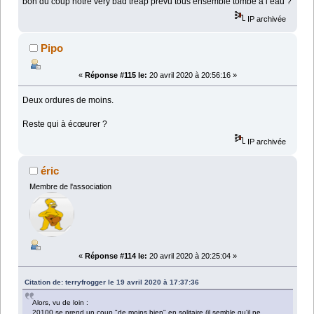
bon du coup notre very bad treap prévu tous ensemble tombe a l eau ?
IP archivée
Pipo
«
Réponse #115 le:
20 avril 2020 à 20:56:16 »
Deux ordures de moins.
Reste qui à écœurer ?
IP archivée
éric
Membre de l'association
«
Réponse #114 le:
20 avril 2020 à 20:25:04 »
Citation de: terryfrogger le 19 avril 2020 à 17:37:36
Alors, vu de loin :
20100 se prend un coup "de moins bien" en solitaire (il semble qu'il ne