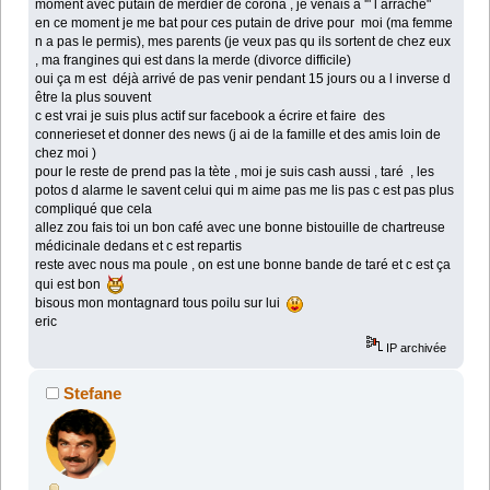
moment avec putain de merdier de corona , je venais a '" l arrache"
en ce moment je me bat pour ces putain de drive pour moi (ma femme
n a pas le permis), mes parents (je veux pas qu ils sortent de chez eux
, ma frangines qui est dans la merde (divorce difficile)
oui ça m est déjà arrivé de pas venir pendant 15 jours ou a l inverse d
être la plus souvent
c est vrai je suis plus actif sur facebook a écrire et faire des
connerieset et donner des news (j ai de la famille et des amis loin de
chez moi )
pour le reste de prend pas la tète , moi je suis cash aussi , taré , les
potos d alarme le savent celui qui m aime pas me lis pas c est pas plus
compliqué que cela
allez zou fais toi un bon café avec une bonne bistouille de chartreuse
médicinale dedans et c est repartis
reste avec nous ma poule , on est une bonne bande de taré et c est ça
qui est bon
bisous mon montagnard tous poilu sur lui
eric
IP archivée
Stefane