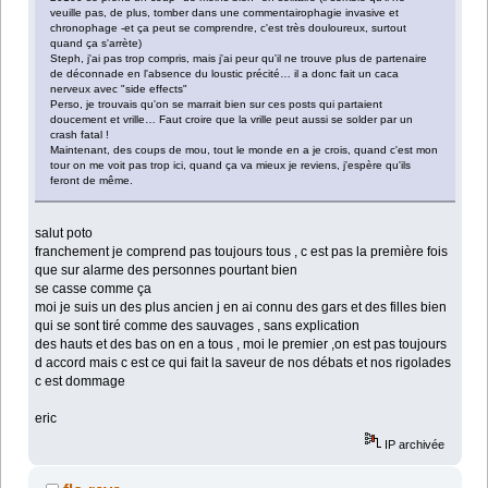
veuille pas, de plus, tomber dans une commentairophagie invasive et
chronophage -et ça peut se comprendre, c'est très douloureux, surtout
quand ça s'arrète)
Steph, j'ai pas trop compris, mais j'ai peur qu'il ne trouve plus de partenaire
de déconnade en l'absence du loustic précité… il a donc fait un caca
nerveux avec "side effects"
Perso, je trouvais qu'on se marrait bien sur ces posts qui partaient
doucement et vrille… Faut croire que la vrille peut aussi se solder par un
crash fatal !
Maintenant, des coups de mou, tout le monde en a je crois, quand c'est mon
tour on me voit pas trop ici, quand ça va mieux je reviens, j'espère qu'ils
feront de même.
salut poto
franchement je comprend pas toujours tous , c est pas la première fois
que sur alarme des personnes pourtant bien
se casse comme ça
moi je suis un des plus ancien j en ai connu des gars et des filles bien
qui se sont tiré comme des sauvages , sans explication
des hauts et des bas on en a tous , moi le premier ,on est pas toujours
d accord mais c est ce qui fait la saveur de nos débats et nos rigolades
c est dommage
eric
IP archivée