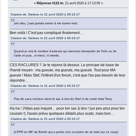
«
Réponse #122 le:
21 avril 2020 à 17:13:55 »
Citation de: Stefane le 21 avril 2020 à 00:15:17
(vin dieu, j'vais jamais arriver à me barrer moi)
Ben voilà ! C'est pas compliqué finalement…
Citation de: Stefane le 21 avril 2020 à 00:15:17
Quand je vois le nombre d'asticots qui viennent demander de l'info ou de
l'aide et puis...ni merci, ni merde.
CES RACLURES ? Je te rejoins là dessus. Le principe de base de
l'handi moyen : ma gueule, ma gueule, ma gueule. Tout pour MA
gueule ! Mais Stef, l'intéret d'un forum, c'est que t'as pas besoin de leur
répondre…
Citation de: Stefane le 21 avril 2020 à 00:15:17
Pas de caca nerveux dans le sac à dos du Stef ni de crash fatal Terry.
Ha ha ! J'étais pas inquiet… pour ton sac à dos ! (un peu plus pour ton
coussin !) J'avais prévu quelques détails plus scato, mais bon…
Citation de: Stefane le 21 avril 2020 à 00:15:17
(LPPR en MP de Breizh qui a perdu une occasion de se taire sur ce coup)