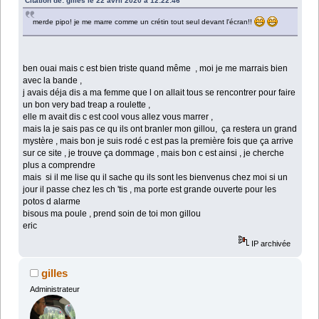
Citation de: gilles le 22 avril 2020 à 12:22:46
merde pipo! je me marre comme un crétin tout seul devant l'écran!!
ben ouai mais c est bien triste quand même , moi je me marrais bien
avec la bande ,
j avais déja dis a ma femme que l on allait tous se rencontrer pour faire
un bon very bad treap a roulette ,
elle m avait dis c est cool vous allez vous marrer ,
mais la je sais pas ce qu ils ont branler mon gillou, ça restera un grand
mystère , mais bon je suis rodé c est pas la première fois que ça arrive
sur ce site , je trouve ça dommage , mais bon c est ainsi , je cherche
plus a comprendre
mais si il me lise qu il sache qu ils sont les bienvenus chez moi si un
jour il passe chez les ch 'tis , ma porte est grande ouverte pour les
potos d alarme
bisous ma poule , prend soin de toi mon gillou
eric
IP archivée
gilles
Administrateur