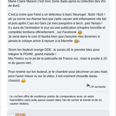
Marie Claire Maison c'est mon 2eme dada après la collection des vhs
de Burt).
C'est à croire que Farid a un detecteur à topic Neurogel : Bzilii ! Bziii !
ah ça sonne sur Alarme faut que j'aille causer anti-inflamatoire vite fait
et puis après Ciao les Gars j'ai mes pangolins à farcir...pas l'temps !
Il y aura de l'animation le jour où une publication (j'éspère honnête et
compléte) tombera officiellement....sur Facebook
.
Je serai dans le coin (il faudra bien que j'assume mes ânneries si
jamais le cobaye arrive à rejouer à la Marrelle
).
Sinon ton fauteuil orange DDE...tu aurais dû le prendre bleu pour
integrer le PGHM...grand malade !
Moi l'helico ou le jet de la patrouille de France oui...mais la poulie à 20
m du gazon niet.
Pour revenir sur ton fauteuil, je te chambre pour déconner un peu mais
pour l'avoir mieux vu sur ta video, il est vraiment chouette (beau
chassis).
IP archivée
Le cochon offre de nombreux points de comparaison avec un autre
mammifère sans poils passé expert dans l'art de semer la merde et de se
vautrer dedans.
20100