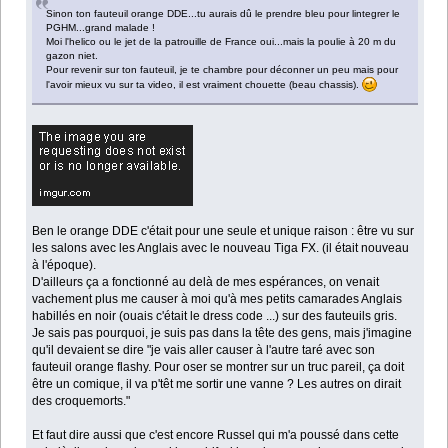
Sinon ton fauteuil orange DDE...tu aurais dû le prendre bleu pour lintegrer le
PGHM...grand malade !
Moi l'helico ou le jet de la patrouille de France oui...mais la poulie à 20 m du
gazon niet.
Pour revenir sur ton fauteuil, je te chambre pour déconner un peu mais pour
l'avoir mieux vu sur ta video, il est vraiment chouette (beau chassis).
Ben le orange DDE c'était pour une seule et unique raison : être vu sur
les salons avec les Anglais avec le nouveau Tiga FX. (il était nouveau
à l'époque).
D'ailleurs ça a fonctionné au delà de mes espérances, on venait
vachement plus me causer à moi qu'à mes petits camarades Anglais
habillés en noir (ouais c'était le dress code ...) sur des fauteuils gris.
Je sais pas pourquoi, je suis pas dans la tête des gens, mais j'imagine
qu'il devaient se dire "je vais aller causer à l'autre taré avec son
fauteuil orange flashy. Pour oser se montrer sur un truc pareil, ça doit
être un comique, il va p'têt me sortir une vanne ? Les autres on dirait
des croquemorts."
Et faut dire aussi que c'est encore Russel qui m'a poussé dans cette