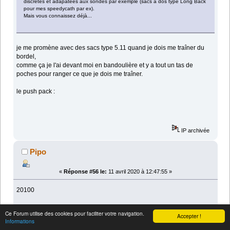
discretes et adapatées aux sondes par exemple (sacs à dos type Long Back
pour mes speedycath par ex).
Mais vous connaissez déjà...
je me promène avec des sacs type 5.11 quand je dois me traîner du
bordel,
comme ça je l'ai devant moi en bandoulière et y a tout un tas de
poches pour ranger ce que je dois me traîner.
le push pack :
IP archivée
Pipo
«
Réponse #56 le:
11 avril 2020 à 12:47:55 »
20100
Ce Forum utilise des cookies pour faciliter votre navigation.
Accepter !
voilà les pochettes, dans lesquelles j'ai mes mis des sondes
Informations
vapropocket