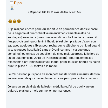
Pipo
«
Réponse #63 le:
11 avril 2020 à 17:46:05 »
Et je n'ai pas encore parlé du sac situé en permanence dans le coffre
de la bagnole et qui contient vêtements/médicaments/matos de
sondages/protections (une chiasse un dimanche loin de la maison il
faut pouvoir tenir) pour tenir à l'hosto (c'est bien pratique d'avoir son
sac avec quelques câbles pour recharger le téléphone ou l'ipad quand
tu te retrouves hospitalisé sans prévenir comme il y a quelques
semaines) ou en cas de souci loin de chez moi. La grosse fuite lors du
salon autonomic de 2018 de Paris m'a soigné. Heureusement les
exposants n'ont jamais du savoir lequel parmi tous les handis du salon
puait la pisse à 100 mètres à la ronde.
Je n'ai pas non plus parlé de mon petit sac de sondes lui aussi dans la
voiture, avec de quoi passer la nuit si je ne peux pas rentrer chez moi...
Je suis un survivaliste de la lésion médullaire, j'ai de quoi vivre en
autarcie plusieurs mois sur moi en permanence.