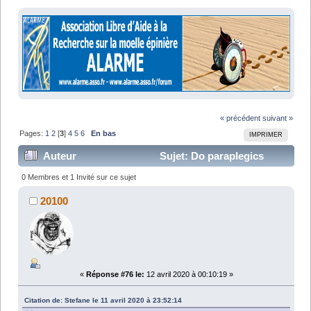
« précédent
suivant »
Pages:
1
2
[
3
]
4
5
6
En bas
IMPRIMER
Auteur
Sujet: Do paraplegics
dream of motorbikes ? (Lu 102586 fois)
0 Membres et 1 Invité sur ce sujet
20100
«
Réponse #76 le:
12 avril 2020 à 00:10:19 »
Citation de: Stefane le 11 avril 2020 à 23:52:14