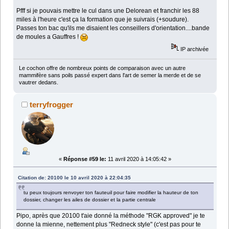
Pfff si je pouvais mettre le cul dans une Delorean et franchir les 88
miles à l'heure c'est ça la formation que je suivrais (+soudure).
Passes ton bac qu'ils me disaient les conseillers d'orientation....bande
de moules a Gauffres !
IP archivée
Le cochon offre de nombreux points de comparaison avec un autre
mammifère sans poils passé expert dans l'art de semer la merde et de se
vautrer dedans.
terryfrogger
«
Réponse #59 le:
11 avril 2020 à 14:05:42 »
Citation de: 20100 le 10 avril 2020 à 22:04:35
tu peux toujours renvoyer ton fauteuil pour faire modifier la hauteur de ton
dossier, changer les ailes de dossier et la partie centrale
Pipo, après que 20100 t'aie donné la méthode "RGK approved" je te
donne la mienne, nettement plus "Redneck style" (c'est pas pour te