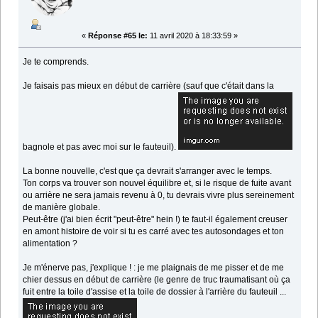
«
Réponse #65 le:
11 avril 2020 à 18:33:59 »
Je te comprends.
Je faisais pas mieux en début de carrière (sauf que c'était dans la
bagnole et pas avec moi sur le fauteuil).
La bonne nouvelle, c'est que ça devrait s'arranger avec le temps.
Ton corps va trouver son nouvel équilibre et, si le risque de fuite avant
ou arrière ne sera jamais revenu à 0, tu devrais vivre plus sereinement
de manière globale.
Peut-être (j'ai bien écrit "peut-être" hein !) te faut-il également creuser
en amont histoire de voir si tu es carré avec tes autosondages et ton
alimentation ?
Je m'énerve pas, j'explique ! : je me plaignais de me pisser et de me
chier dessus en début de carrière (le genre de truc traumatisant où ça
fuit entre la toile d'assise et la toile de dossier à l'arrière du fauteuil ...