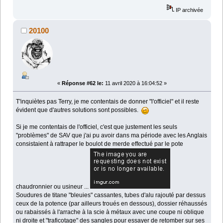
IP archivée
20100
«
Réponse #62 le:
11 avril 2020 à 16:04:52 »
T'inquiètes pas Terry, je me contentais de donner "l'officiel" et il reste
évident que d'autres solutions sont possibles.
Si je me contentais de l'officiel, c'est que justement les seuls
"problèmes" de SAV que j'ai pu avoir dans ma période avec les Anglais
consistaient à rattraper le boulot de merde effectué par le pote
chaudronnier ou usineur ...
Soudures de titane "bleuies" cassantes, tubes d'alu rajouté par dessus
ceux de la potence (par ailleurs troués en dessous), dossier réhaussés
ou rabaissés à l'arrache à la scie à métaux avec une coupe ni oblique
ni droite et "traficotage" des sangles pour essayer de retomber sur ses