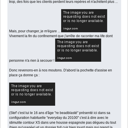
trop, des fois que les clients perdent leurs repères et n'achètent plus ...
Mais, pour changer, je m'égare ...
Vivement la fin du confinement que j'arrête de raconter ma life dont
personne n'a rien à secouer !
Donc revenons-en à nos moutons. D'abord la pochette d'assise en
place ça donne ça :
(Stef' c'est lui le 16 ans d'âge "re beadblasté" présenté ici dans sa
configuration habituelle "everyday du 20100" c'est à dire avec le
stimulite contour XS dans une housse espagnole pas dégueu du tout
(bien qu'usagée) et un dossier full cuir bien lourd mais qui prend la