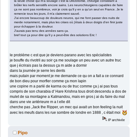
la seule chose qui m'a soulagé c'est la Drezotomie, chirurgie consistant à
brûler les nerfs sensitifs encore sains. Les neurochirurgiens capables de faire
ça ne sont pas nombreux, voir je crois qu'il y en a qu'un seul en France. Je le
remercie tous les jours, il m'a clairement sauvé.
J'ai encore beaucoup de douleurs neuros, qui me font passer des nuits de
merde notamment, mais plus les crises où j'étais à deux doigts d'en finir juste
pour échapper à la douleur.
J'aurais pas tenu des années sans ça.
bref tout ça pour dire qu'il y a peut-être des solutions Eric !
le probléme c est que je deviens parano avec les spécialistes
je bouffe du rivotril au soir ça me soulage un peu avec un autre truc
que j écrirais pas la dessus ça m aide a dormir
dans la journée je serre les dents
mais putain par moment je me demande ce qu on a fait a ce connard
de bon dieu pour morfler comme ça mon lapin
une copine m a parlé de karma ou de truc comme ça j ai pas tous
compris de son charabia d' Hare Krishna tous droit descendu a dos de
mulet de sa montagne a Katmandou, mais en gros j ai du faire du mal
dans une vie antérieure m a t elle dit
cherche pas ,Jack the Ripper, un mec qui avait un bon feeling la nuit
avec les meufs dans les rue sombre de londre en 1888 , c était moi
IP archivée
Pipo