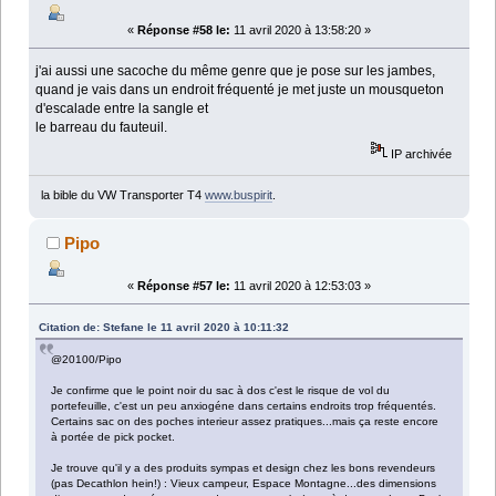
«
Réponse #58 le:
11 avril 2020 à 13:58:20 »
j'ai aussi une sacoche du même genre que je pose sur les jambes,
quand je vais dans un endroit fréquenté je met juste un mousqueton
d'escalade entre la sangle et
le barreau du fauteuil.
IP archivée
la bible du VW Transporter T4
www.buspirit
.
Pipo
«
Réponse #57 le:
11 avril 2020 à 12:53:03 »
Citation de: Stefane le 11 avril 2020 à 10:11:32
@20100/Pipo
Je confirme que le point noir du sac à dos c'est le risque de vol du
portefeuille, c'est un peu anxiogéne dans certains endroits trop fréquentés.
Certains sac on des poches interieur assez pratiques...mais ça reste encore
à portée de pick pocket.
Je trouve qu'il y a des produits sympas et design chez les bons revendeurs
(pas Decathlon hein!) : Vieux campeur, Espace Montagne...des dimensions