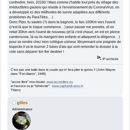
contredire, hein, 20100 ! Mais comme j'habite tout près du village des
irréductibles gaulois qui résiste à l'envahissement du CoronaVirus, on
a développé ici des méthodes de survie adaptées aux différents
problèmes du ParaTétra… )
Donc Pipo, tu sautes (?) dans ta bagnole, tu fais 100Km vers l'ouest
(c'est là que le risque commence…) pour passer me prendre, et on
refait 30Km vers l'ouest de nouveau (et là c'est chaud, on est en pleine
cambrousse, là ou ils mangent des enfants et attaquent la diligence…)
pour se rendre chez mon collègue usineur. Moyennant une poignée de
kopecks il va te tourner 2 tubes d'alu qui vont remonter le dossier à la
cote sans déparer ton fier destrier !
IP archivée
C'est pas une balle dans le coude qui m' fera plier le genou !! (John Wayne
dans "Fort Alamo", 1948)
"acces libre" mon boulot:
www.acceslibre.eu
et l'assoce ou je "bénévole":
www.caphandi-asso.fr
Thierry
gilles
Administrateur