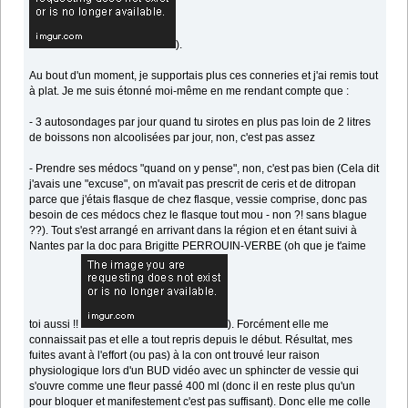
).
Au bout d'un moment, je supportais plus ces conneries et j'ai remis tout
à plat. Je me suis étonné moi-même en me rendant compte que :
- 3 autosondages par jour quand tu sirotes en plus pas loin de 2 litres
de boissons non alcoolisées par jour, non, c'est pas assez
- Prendre ses médocs "quand on y pense", non, c'est pas bien (Cela dit
j'avais une "excuse", on m'avait pas prescrit de ceris et de ditropan
parce que j'étais flasque de chez flasque, vessie comprise, donc pas
besoin de ces médocs chez le flasque tout mou - non ?! sans blague
??). Tout s'est arrangé en arrivant dans la région et en étant suivi à
Nantes par la doc para Brigitte PERROUIN-VERBE (oh que je t'aime
toi aussi !!
). Forcément elle me
connaissait pas et elle a tout repris depuis le début. Résultat, mes
fuites avant à l'effort (ou pas) à la con ont trouvé leur raison
physiologique lors d'un BUD vidéo avec un sphincter de vessie qui
s'ouvre comme une fleur passé 400 ml (donc il en reste plus qu'un
pour bloquer et manifestement c'est pas suffisant). Donc elle me colle