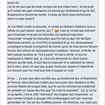
pieds etc ...
(Je ne dis pas que ton pote usineur est une crêpe hein !. Je dis juste
qu'il existe des gars champions en parole qui t'enfument et qui te font
finalement un boulot de merde. Il existe de (très) bons techniciens
dans ce pays aussi !)
Je n'ai RIEN contre la bidouille, ni contre les Bretons d'ailleurs (y'en a
même un que j'adore, devinez qui ?
), mais je ne fais que prévenir
que l'essentiel n'est pas de bidouiller son fauteuil mais bien
"d'assumer" ensuite les bidouilles que l'on fait ou que l'on fait faire.
Malheureusement, ce n'est PAS le standard et ça m'a sérieusement
compliqué le travail et empêché de dormir (pour de vrai) tout en devant
trouver des trésors de diplomatie pour expliquer, rassurer, et tenter de
faire passer la pilule du "net à payer" en bas à droite, le tout en
expliquant à l'atelier que, si, c'est une demande du client (aussi
farfelue qu'elle soit), et qu'il faut la respecter et la satisfaire du mieux
qu'on peut, sinon on vaut pas grand chose par rapport à l'objectif de
sur-mesure que l'on s'est tous fixé et auquel on croit.
Et oui .... y'a pas que dans ma tête que ça bouillonne dur, et finalement
le Frenchy relou était pas inutile pour bousculer des situations et des
process établis de longue date, que le succès commercial empêchait
de remettre en cause des fois que "ça ruine le business". Ça, je ne l'ai
su qu'après, c'est le côté "Allemand" des Anglais qui s'exprimait, un
peu comme lorsque le groupe VAG (volkswagen) sort une nouvelle
génération de l'un de ses modèles phares. On retouche, oui, mais pas