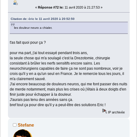
«
Réponse #72 le:
11 avril 2020 à 21:27:53 »
Citation de: éric le 11 avril 2020 à 20:52:50
les douleur neuro a chialer,
t'as fait quoi pour ça ?
pour ma part, j'ai tout essayé pendant trois ans,
la seule chose qui m'a soulagé c'est la Drezotomie, chirurgie
consistant à brûler les nerfs sensitifs encore sains. Les
neurochirurgiens capables de faire ça ne sont pas nombreux, voir je
crois qu'il y en a qu'un seul en France. Je le remercie tous les jours, il
m'a clairement sauvé.
J'ai encore beaucoup de douleurs neuros, qui me font passer des nuits
de merde notamment, mais plus les crises où j'étais à deux doigts d'en
finir juste pour échapper à la douleur.
J'aurais pas tenu des années sans ça.
bref tout ça pour dire qu'il y a peut-être des solutions Eric !
IP archivée
Stefane