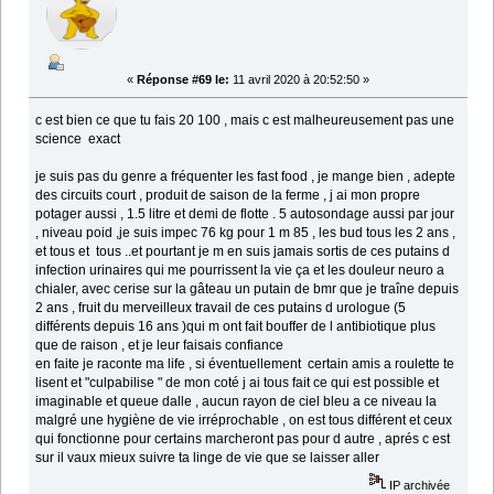
«
Réponse #69 le:
11 avril 2020 à 20:52:50 »
c est bien ce que tu fais 20 100 , mais c est malheureusement pas une
science exact
je suis pas du genre a fréquenter les fast food , je mange bien , adepte
des circuits court , produit de saison de la ferme , j ai mon propre
potager aussi , 1.5 litre et demi de flotte . 5 autosondage aussi par jour
, niveau poid ,je suis impec 76 kg pour 1 m 85 , les bud tous les 2 ans ,
et tous et tous ..et pourtant je m en suis jamais sortis de ces putains d
infection urinaires qui me pourrissent la vie ça et les douleur neuro a
chialer, avec cerise sur la gâteau un putain de bmr que je traîne depuis
2 ans , fruit du merveilleux travail de ces putains d urologue (5
différents depuis 16 ans )qui m ont fait bouffer de l antibiotique plus
que de raison , et je leur faisais confiance
en faite je raconte ma life , si éventuellement certain amis a roulette te
lisent et "culpabilise " de mon coté j ai tous fait ce qui est possible et
imaginable et queue dalle , aucun rayon de ciel bleu a ce niveau la
malgré une hygiène de vie irréprochable , on est tous différent et ceux
qui fonctionne pour certains marcheront pas pour d autre , aprés c est
sur il vaux mieux suivre ta linge de vie que se laisser aller
IP archivée