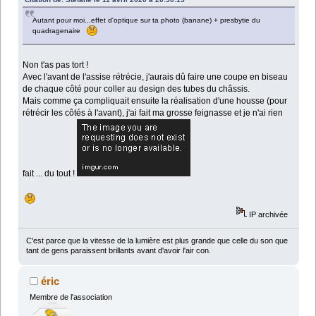
Autant pour moi...effet d'optique sur ta photo (banane) + presbytie du
quadragenaire
Non t'as pas tort !
Avec l'avant de l'assise rétrécie, j'aurais dû faire une coupe en biseau
de chaque côté pour coller au design des tubes du châssis.
Mais comme ça compliquait ensuite la réalisation d'une housse (pour
rétrécir les côtés à l'avant), j'ai fait ma grosse feignasse et je n'ai rien
fait ... du tout !
IP archivée
C'est parce que la vitesse de la lumière est plus grande que celle du son que
tant de gens paraissent brillants avant d'avoir l'air con.
éric
Membre de l'association