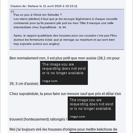
Citation de: Stefane le 11 avril 2020 à 19:15:11
Pas un peu à l'étroit ton Stimulite ?
Les miens (slimline) il faut que je les recoupe légérement à chaque nouvelle
commande pour qu'ils passent pile poil sur mon Tilite.Il manque une taille
intermediaire chez SupraBidule : le 44.
Apres, le rapport qualité/prix des housses pour ces coussins c'est pas Fifou
(surtout les fermetures éclair, que je menage au maximum et qui sont bien
trop exposée surtout aux angles).
Ben normalement non, il est plus petit que mon assise (38,1 cm pour
39, 3 cm d'assise).
Chez suprabidule, tu peux faire sur-mesure sauf que prix et délai s'en
trouvent (honteusement) rallongés !
Moi j'ai toujours viré les housses d'origine pour mettre kekchose de