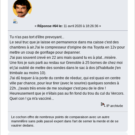
«
Réponse #64 le:
11 avril 2020 à 18:26:36 »
Tu n'as pas tort d'être prevoyant...
Le seul truc que je laisse en permanence dans ma caisse c'est des
chambres à air.J'ai le compresseur d'origine de ma Toyota en 12v pour
mettre un coup de gonflage pour depanner.
J'ai pas souvent crevé en 22 ans mais quand tu es à plat...misère.
Une fois je suis parti au restau sur Grenoble à 25 bornes de chez moi
et j'ai oublié de mettre des sondes dans le sac à dos (d'habitude j'en
trimbale au moins 10).
J'ai dû toquer à la porte du centre de réeduc, qui est quasi en centre
ville par chance, pour leur tirer (avec le sourire) quelques sondes à
22h...j'avais très envie de me soulager c'est peu de le dire !
Heureusement que je n'étais pas au fin fond du trou du cul du Vercors.
Quel con ! ça m'a vacciné...
IP archivée
Le cochon offre de nombreux points de comparaison avec un autre
mammifère sans poils passé expert dans l'art de semer la merde et de se
vautrer dedans.