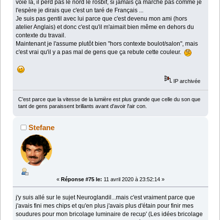
voie là, il perd pas le nord le rosbif, si jamais ça marche pas comme je
l'espère je dirais que c'est un taré de Français ...
Je suis pas gentil avec lui parce que c'est devenu mon ami (hors
atelier Anglais) et donc c'est qu'il m'aimait bien même en dehors du
contexte du travail.
Maintenant je l'assume plutôt bien "hors contexte boulot/salon", mais
c'est vrai qu'il y a pas mal de gens que ça rebute cette couleur.
IP archivée
C'est parce que la vitesse de la lumière est plus grande que celle du son que
tant de gens paraissent brillants avant d'avoir l'air con.
Stefane
«
Réponse #75 le:
11 avril 2020 à 23:52:14 »
j'y suis allé sur le sujet Neuroglandil...mais c'est vraiment parce que
j'avais fini mes chips et qu'en plus j'avais plus d'étain pour finir mes
soudures pour mon bricolage luminaire de recup' (Les idées bricolage