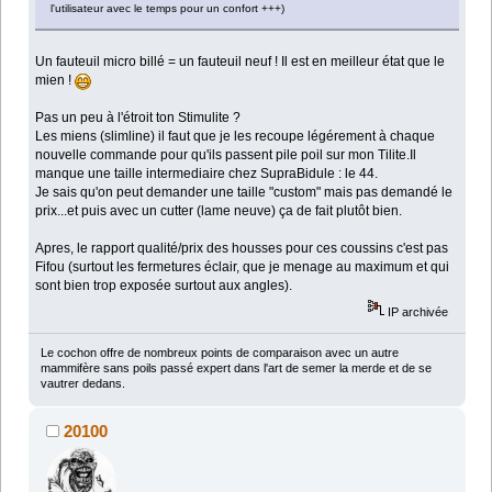
l'utilisateur avec le temps pour un confort +++)
Un fauteuil micro billé = un fauteuil neuf ! Il est en meilleur état que le
mien !
Pas un peu à l'étroit ton Stimulite ?
Les miens (slimline) il faut que je les recoupe légérement à chaque
nouvelle commande pour qu'ils passent pile poil sur mon Tilite.Il
manque une taille intermediaire chez SupraBidule : le 44.
Je sais qu'on peut demander une taille "custom" mais pas demandé le
prix...et puis avec un cutter (lame neuve) ça de fait plutôt bien.
Apres, le rapport qualité/prix des housses pour ces coussins c'est pas
Fifou (surtout les fermetures éclair, que je menage au maximum et qui
sont bien trop exposée surtout aux angles).
IP archivée
Le cochon offre de nombreux points de comparaison avec un autre
mammifère sans poils passé expert dans l'art de semer la merde et de se
vautrer dedans.
20100