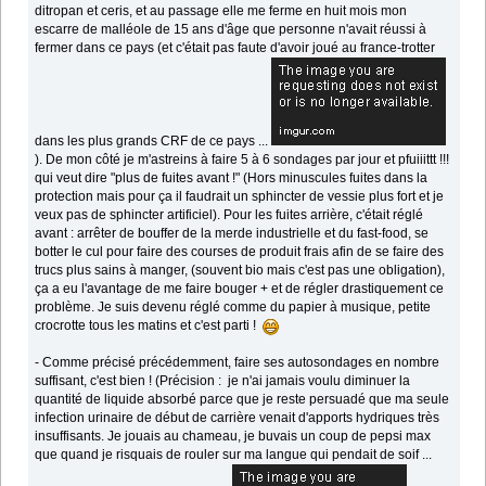
ditropan et ceris, et au passage elle me ferme en huit mois mon
escarre de malléole de 15 ans d'âge que personne n'avait réussi à
fermer dans ce pays (et c'était pas faute d'avoir joué au france-trotter
dans les plus grands CRF de ce pays ...
). De mon côté je m'astreins à faire 5 à 6 sondages par jour et pfuiiittt !!!
qui veut dire "plus de fuites avant !" (Hors minuscules fuites dans la
protection mais pour ça il faudrait un sphincter de vessie plus fort et je
veux pas de sphincter artificiel). Pour les fuites arrière, c'était réglé
avant : arrêter de bouffer de la merde industrielle et du fast-food, se
botter le cul pour faire des courses de produit frais afin de se faire des
trucs plus sains à manger, (souvent bio mais c'est pas une obligation),
ça a eu l'avantage de me faire bouger + et de régler drastiquement ce
problème. Je suis devenu réglé comme du papier à musique, petite
crocrotte tous les matins et c'est parti !
- Comme précisé précédemment, faire ses autosondages en nombre
suffisant, c'est bien ! (Précision : je n'ai jamais voulu diminuer la
quantité de liquide absorbé parce que je reste persuadé que ma seule
infection urinaire de début de carrière venait d'apports hydriques très
insuffisants. Je jouais au chameau, je buvais un coup de pepsi max
que quand je risquais de rouler sur ma langue qui pendait de soif ...