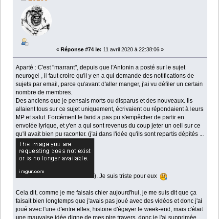
«
Réponse #74 le:
11 avril 2020 à 22:38:06 »
Aparté : C'est "marrant", depuis que l'Antonin a posté sur le sujet
neurogel , il faut croire qu'il y en a qui demande des notifications de
sujets par email, parce qu'avant d'aller manger, j'ai vu défiler un certain
nombre de membres.
Des anciens que je pensais morts ou disparus et des nouveaux. Ils
allaient tous sur ce sujet uniquement, écrivaient ou répondaient à leurs
MP et salut. Forcément le farid a pas pu s'empêcher de partir en
envolée lyrique, et y'en a qui sont revenus du coup jeter un oeil sur ce
qu'il avait bien pu raconter. (j'ai dans l'idée qu'ils sont repartis dépités ...
). Je suis triste pour eux
Cela dit, comme je me faisais chier aujourd'hui, je me suis dit que ça
faisait bien longtemps que j'avais pas joué avec des vidéos et donc j'ai
joué avec l'une d'entre elles, histoire d'égayer le week-end, mais c'était
une mauvaise idée digne de mes pire travers, donc je l'ai supprimée.