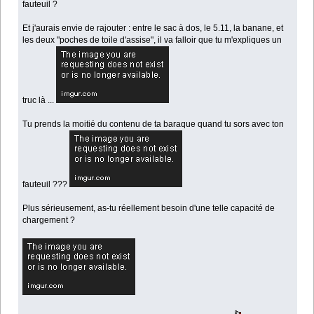
fauteuil ?
Et j'aurais envie de rajouter : entre le sac à dos, le 5.11, la banane, et
les deux "poches de toile d'assise", il va falloir que tu m'expliques un
truc là ...
Tu prends la moitié du contenu de ta baraque quand tu sors avec ton
fauteuil ???
Plus sérieusement, as-tu réellement besoin d'une telle capacité de
chargement ?