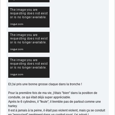
Et j'ai pris une bonne grosse claque dans la tronche !
Pour la première fois de ma vie, j'étais "bien" dans la position de
conduite, ce qui était déjà super appréciable.
Après le 6 cylindres, il "feule", il tremble pas de partout comme une
harley.
Il est à jamais à la peine, il était pas violent violent, mais ça se conduit
en "enroulant" gentiment dans un confort royal, j'ai adoré !