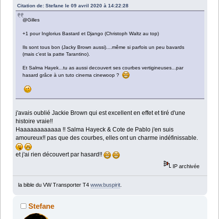
Citation de: Stefane le 09 avril 2020 à 14:22:28
@Gilles
+1 pour Inglorius Bastard et Django (Christoph Waltz au top)
Ils sont tous bon (Jacky Brown aussi)....même si parfois un peu bavards
(mais c'est la patte Tarantino).
Et Salma Hayek...tu as aussi decouvert ses courbes vertigineuses...par
hasard grâce à un tuto cinema cinewoop ?
j'avais oublié Jackie Brown qui est excellent en effet et tiré d'une
histoire vraie!!
Haaaaaaaaaaaa !! Salma Hayeck & Cote de Pablo j'en suis
amoureux!! pas que des courbes, elles ont un charme indéfinissable.
et j'ai rien découvert par hasard!!
IP archivée
la bible du VW Transporter T4
www.buspirit
.
Stefane