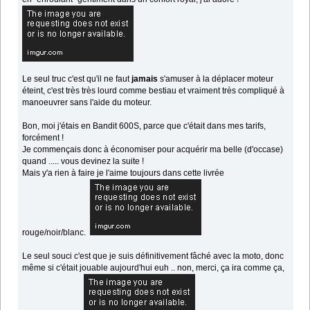
Le seul truc c'est qu'il ne faut
jamais
s'amuser à la déplacer moteur
éteint, c'est très très lourd comme bestiau et vraiment très compliqué à
manoeuvrer sans l'aide du moteur.
Bon, moi j'étais en Bandit 600S, parce que c'était dans mes tarifs,
forcément !
Je commençais donc à économiser pour acquérir ma belle (d'occase)
quand ..... vous devinez la suite !
Mais y'a rien à faire je l'aime toujours dans cette livrée
rouge/noir/blanc.
Le seul souci c'est que je suis définitivement fâché avec la moto, donc
même si c'était jouable aujourd'hui euh .. non, merci, ça ira comme ça,