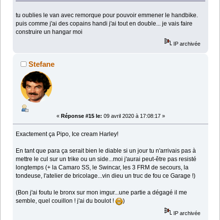
tu oublies le van avec remorque pour pouvoir emmener le handbike.
puis comme j'ai des copains handi j'ai tout en double... je vais faire
construire un hangar moi
IP archivée
Stefane
«
Réponse #15 le:
09 avril 2020 à 17:08:17 »
Exactement ça Pipo, Ice cream Harley!
En tant que para ça serait bien le diable si un jour tu n'arrivais pas à
mettre le cul sur un trike ou un side...moi j'aurai peut-être pas resisté
longtemps (+ la Camaro SS, le Swincar, les 3 FRM de secours, la
tondeuse, l'atelier de bricolage...vin dieu un truc de fou ce Garage !)
(Bon j'ai foutu le bronx sur mon imgur...une partie a dégagé il me
semble, quel couillon ! j'ai du boulot !
)
IP archivée