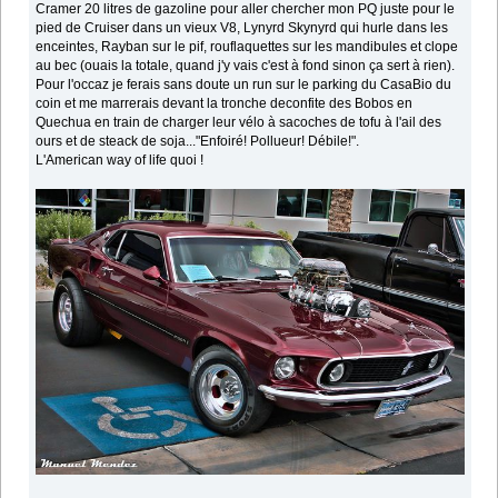
Cramer 20 litres de gazoline pour aller chercher mon PQ juste pour le
pied de Cruiser dans un vieux V8, Lynyrd Skynyrd qui hurle dans les
enceintes, Rayban sur le pif, rouflaquettes sur les mandibules et clope
au bec (ouais la totale, quand j'y vais c'est à fond sinon ça sert à rien).
Pour l'occaz je ferais sans doute un run sur le parking du CasaBio du
coin et me marrerais devant la tronche deconfite des Bobos en
Quechua en train de charger leur vélo à sacoches de tofu à l'ail des
ours et de steack de soja..."Enfoiré! Pollueur! Débile!".
L'American way of life quoi !