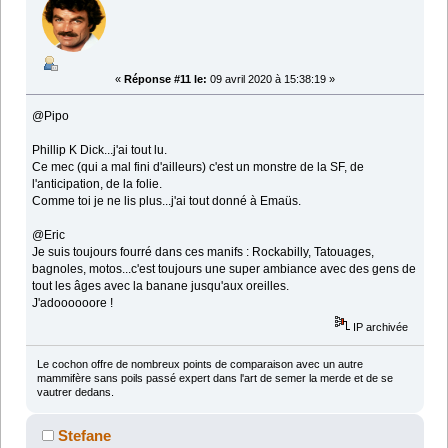
«
Réponse #11 le:
09 avril 2020 à 15:38:19 »
@Pipo
Phillip K Dick...j'ai tout lu.
Ce mec (qui a mal fini d'ailleurs) c'est un monstre de la SF, de
l'anticipation, de la folie.
Comme toi je ne lis plus...j'ai tout donné à Emaüs.
@Eric
Je suis toujours fourré dans ces manifs : Rockabilly, Tatouages,
bagnoles, motos...c'est toujours une super ambiance avec des gens de
tout les âges avec la banane jusqu'aux oreilles.
J'adoooooore !
IP archivée
Le cochon offre de nombreux points de comparaison avec un autre
mammifère sans poils passé expert dans l'art de semer la merde et de se
vautrer dedans.
Stefane