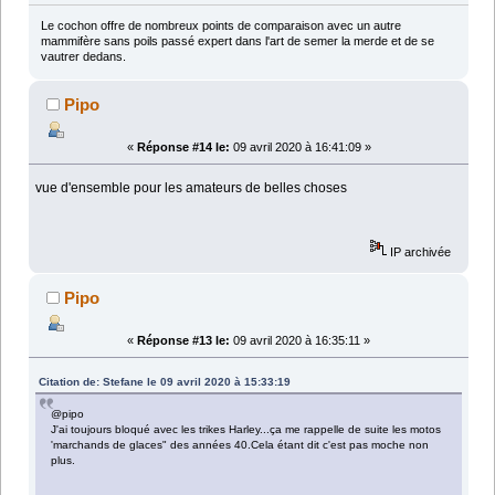
Le cochon offre de nombreux points de comparaison avec un autre
mammifère sans poils passé expert dans l'art de semer la merde et de se
vautrer dedans.
Pipo
«
Réponse #14 le:
09 avril 2020 à 16:41:09 »
vue d'ensemble pour les amateurs de belles choses
IP archivée
Pipo
«
Réponse #13 le:
09 avril 2020 à 16:35:11 »
Citation de: Stefane le 09 avril 2020 à 15:33:19
@pipo
J'ai toujours bloqué avec les trikes Harley...ça me rappelle de suite les motos
'marchands de glaces" des années 40.Cela étant dit c'est pas moche non
plus.