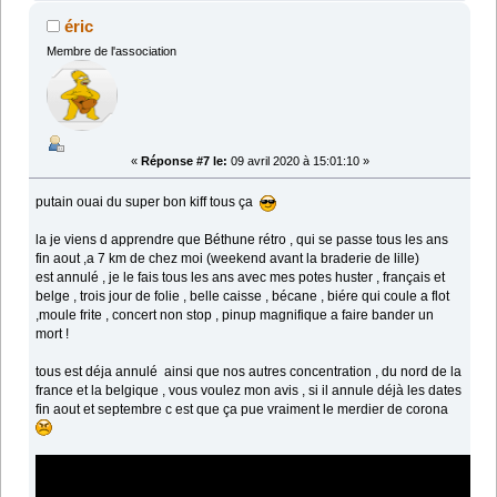
éric
Membre de l'association
«
Réponse #7 le:
09 avril 2020 à 15:01:10 »
putain ouai du super bon kiff tous ça
la je viens d apprendre que Béthune rétro , qui se passe tous les ans
fin aout ,a 7 km de chez moi (weekend avant la braderie de lille)
est annulé , je le fais tous les ans avec mes potes huster , français et
belge , trois jour de folie , belle caisse , bécane , biére qui coule a flot
,moule frite , concert non stop , pinup magnifique a faire bander un
mort !
tous est déja annulé ainsi que nos autres concentration , du nord de la
france et la belgique , vous voulez mon avis , si il annule déjà les dates
fin aout et septembre c est que ça pue vraiment le merdier de corona