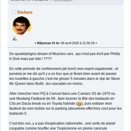
Stefane
«
Réponse #1 le:
09 avril 2020 à 11:56:29 »
Do quadriplegics dream of Muscles cars...qui n'est pas écrit par Phillip
K Dick mais par bibi ! ????
En cette période de confinement (ah bon!) mon esprit vagabonde...et
punaise je me dis qu'il y a un truc que je ferais bien avant de passer
les roulettes à gauche c'est me glisser 5 minutes dans le slip de Steve
Mc Queen dans Bullit...les cascades en moins.
Aller chercher mon PQ à Carrouf dans une Camaro SS de 1970 ou
une Mustang Fastback de 69...faire tourner la tête des badauds en
Clio,en Dacia break ou en Toyota hybride (
), puis extirper mon
fauteuil de mon bolide sur le parking (deuxième effet Kiss cool pour les
badauds !).
C'est trés con, y a pas d'explication rationnelle...une sorte de plaisir
coupable comme bouffer une Tropézienne en pleine canicule.