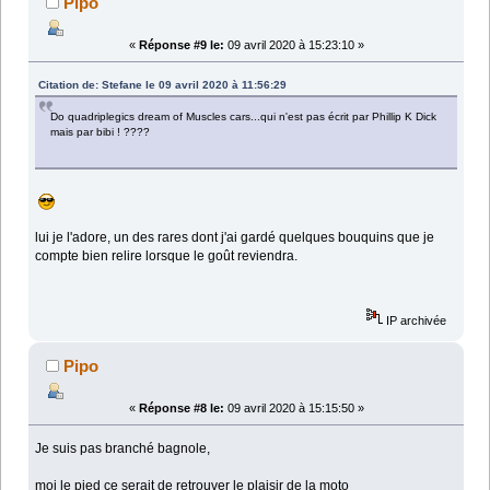
Pipo
«
Réponse #9 le:
09 avril 2020 à 15:23:10 »
Citation de: Stefane le 09 avril 2020 à 11:56:29
Do quadriplegics dream of Muscles cars...qui n'est pas écrit par Phillip K Dick
mais par bibi ! ????
lui je l'adore, un des rares dont j'ai gardé quelques bouquins que je
compte bien relire lorsque le goût reviendra.
IP archivée
Pipo
«
Réponse #8 le:
09 avril 2020 à 15:15:50 »
Je suis pas branché bagnole,
moi le pied ce serait de retrouver le plaisir de la moto