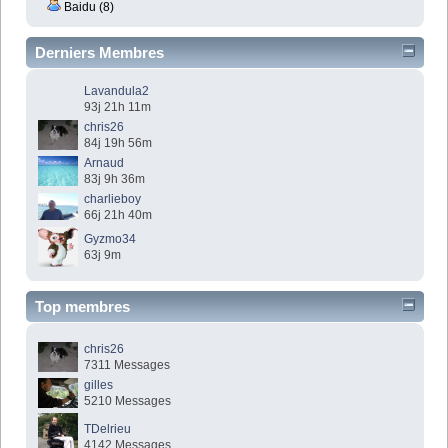
Baidu (8)
Derniers Membres
Lavandula2
93j 21h 11m
chris26
84j 19h 56m
Arnaud
83j 9h 36m
charlieboy
66j 21h 40m
Gyzmo34
63j 9m
Top membres
chris26
7311 Messages
gilles
5210 Messages
TDelrieu
4142 Messages