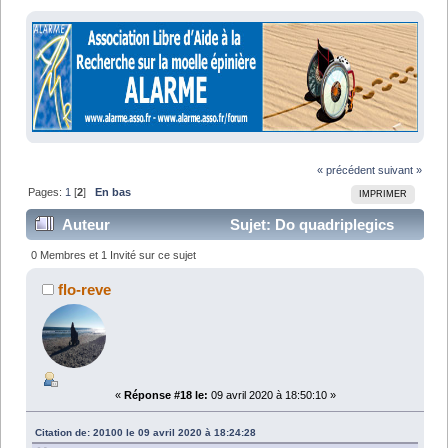
« précédent
suivant »
Pages:
1
[
2
]
En bas
IMPRIMER
Auteur
Sujet: Do quadriplegics
dream of Muscles cars ? (Lu 37590 fois)
0 Membres et 1 Invité sur ce sujet
flo-reve
«
Réponse #18 le:
09 avril 2020 à 18:50:10 »
Citation de: 20100 le 09 avril 2020 à 18:24:28