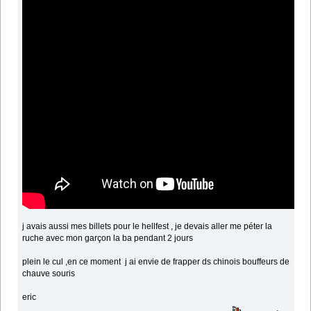
j avais aussi mes billets pour le hellfest , je devais aller me péter la
ruche avec mon garçon la ba pendant 2 jours
plein le cul ,en ce moment j ai envie de frapper ds chinois bouffeurs de
chauve souris
eric