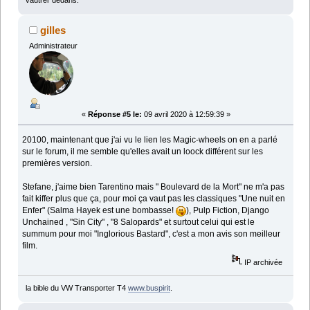
gilles
Administrateur
«
Réponse #5 le:
09 avril 2020 à 12:59:39 »
20100, maintenant que j'ai vu le lien les Magic-wheels on en a parlé
sur le forum, il me semble qu'elles avait un loock différent sur les
premières version.
Stefane, j'aime bien Tarentino mais " Boulevard de la Mort" ne m'a pas
fait kiffer plus que ça, pour moi ça vaut pas les classiques "Une nuit en
Enfer" (Salma Hayek est une bombasse!
), Pulp Fiction, Django
Unchained , "Sin City" , "8 Salopards" et surtout celui qui est le
summum pour moi "Inglorious Bastard", c'est a mon avis son meilleur
film.
IP archivée
la bible du VW Transporter T4
www.buspirit
.