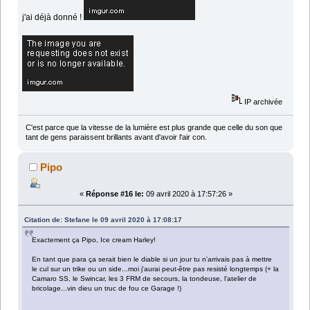
j'ai déjà donné !
IP archivée
C'est parce que la vitesse de la lumière est plus grande que celle du son que
tant de gens paraissent brillants avant d'avoir l'air con.
Pipo
«
Réponse #16 le:
09 avril 2020 à 17:57:26 »
Citation de: Stefane le 09 avril 2020 à 17:08:17
Exactement ça Pipo, Ice cream Harley!
En tant que para ça serait bien le diable si un jour tu n'arrivais pas à mettre
le cul sur un trike ou un side...moi j'aurai peut-être pas resisté longtemps (+ la
Camaro SS, le Swincar, les 3 FRM de secours, la tondeuse, l'atelier de
bricolage...vin dieu un truc de fou ce Garage !)