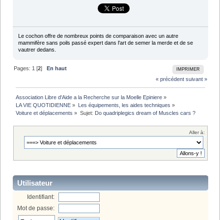
Le cochon offre de nombreux points de comparaison avec un autre
mammifère sans poils passé expert dans l'art de semer la merde et de se
vautrer dedans.
Pages:
1
[
2
]
En haut
IMPRIMER
« précédent
suivant »
Association Libre d'Aide a la Recherche sur la Moelle Epiniere
»
LA VIE QUOTIDIENNE
»
Les équipements, les aides techniques
»
Voiture et déplacements
»
Sujet:
Do quadriplegics dream of Muscles cars ?
Aller à:
Utilisateur
Identifiant:
Mot de passe: