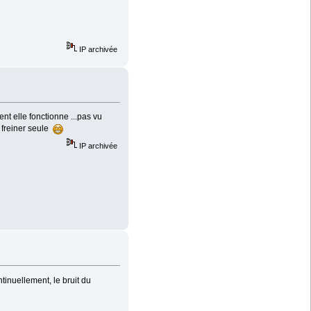
IP archivée
t elle fonctionne ...pas vu
u freiner seule
IP archivée
tinuellement, le bruit du