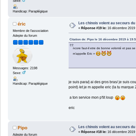
Sexe:
Handicap: Paraplégique
Les chinois volent au secours du 
éric
«
Réponse #19 le:
16 décembre 2019 
Membre de l'association
Adepte du forum
Citation de: Pipo le 16 décembre 2019 à 19:
ncore faut-il etre de bonne volonté et pas se r
m’appelle Eric »
Messages: 2198
Sexe:
je suis para/j ai des gros bras/ je suis c
Handicap: Paraplégique
point) /et je m appelle eric (la tu marque 
a ton service mon p'tit loup
eric
Les chinois volent au secours du 
Pipo
«
Réponse #18 le:
16 décembre 2019 
Adepte du forum