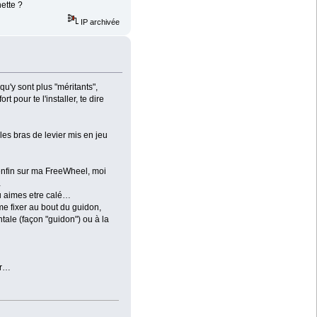
ette ?
IP archivée
u'y sont plus "méritants",
t pour te l'installer, te dire
les bras de levier mis en jeu
 (enfin sur ma FreeWheel, moi
…
u aimes etre calé…
 me fixer au bout du guidon,
tale (façon "guidon") ou à la
er…