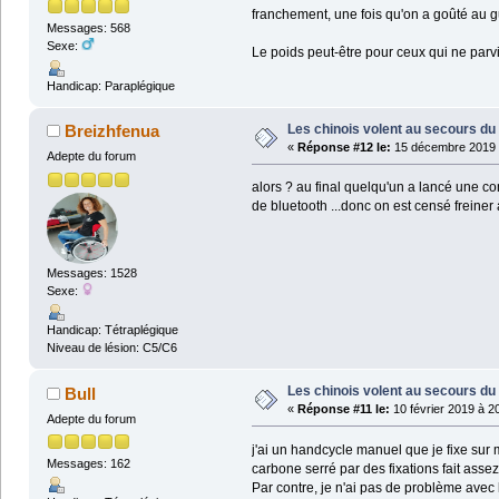
franchement, une fois qu'on a goûté au gui
Messages: 568
Sexe:
Le poids peut-être pour ceux qui ne parv
Handicap: Paraplégique
Les chinois volent au secours du 
Breizhfenua
«
Réponse #12 le:
15 décembre 2019 
Adepte du forum
alors ? au final quelqu'un a lancé une c
de bluetooth ...donc on est censé freiner 
Messages: 1528
Sexe:
Handicap: Tétraplégique
Niveau de lésion: C5/C6
Les chinois volent au secours du 
Bull
«
Réponse #11 le:
10 février 2019 à 2
Adepte du forum
j'ai un handcycle manuel que je fixe sur 
Messages: 162
carbone serré par des fixations fait ass
Par contre, je n'ai pas de problème avec 