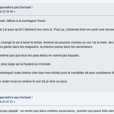
paratétra peu fortuné !
à 22:34:35 »
train. Même à la montagne l’hiver.
r j’ai peur qu’ils l’abiment ces cons la. Pour ça, j’aimerais bien en avoir une seco
.
 changé la vie d’avoir le triride. terminé de pousser comme un con ! je la mets des 
e la garde dans les magasins. la,mienne passe dans les ascenseurs.
 même pas que tous les para tetras ne soient pas équipés.
plus large qu’un fauteuil je m’éclate.
omologué route (moins cher que mon triride) puis le handbike vtt avec assistance él
e matin et qu’on enlève le soir (là je rêve un peu)
paratétra peu fortuné !
à 21:47:22 »
est pas adapté : ne rentre pas dans certains ascenseurs , prends une place folle da