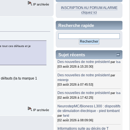
IP archivée
INSCRIPTION AU FORUM ALARME
cliquez ici
Recherche rapide
e tout ces défauts et je
Sujet récents
Des nouvelles de notre président
par
Isa
[03 août 2026 à 15:20:30]
Des nouvelles de notre président
par
e défauts (la tu marque 1
misterjp
[03 août 2026 à 07:45:53]
Des nouvelles de notre président
par
Isa
[02 août 2026 à 17:42:25]
NeurostepMC/Bioness L300 : dispositifs
IP archivée
de stimulation électrique - pied tombant
par
farid
[02 août 2026 à 08:09:06]
Informations suite au décès de T