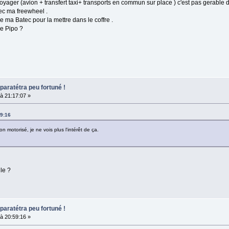
ur voyager (avion + transfert taxi+ transports en commun sur place ) c'est pas gerabl
ec ma freewheel .
e ma Batec pour la mettre dans le coffre .
e Pipo ?
paratétra peu fortuné !
à 21:17:07 »
59:16
 motorisé, je ne vois plus l'intérêt de ça.
le ?
paratétra peu fortuné !
à 20:59:16 »