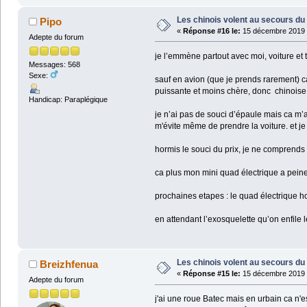
Les chinois volent au secours du 
Pipo
«
Réponse #16 le:
15 décembre 2019 
Adepte du forum
je l’emmène partout avec moi, voiture et 
Messages: 568
Sexe:
sauf en avion (que je prends rarement) ca
puissante et moins chère, donc chinoise
Handicap: Paraplégique
je n’ai pas de souci d’épaule mais ca m’a
m'évite même de prendre la voiture. et j
hormis le souci du prix, je ne comprends
ca plus mon mini quad électrique a peine 
prochaines etapes : le quad électrique h
en attendant l’exosquelette qu’on enfile l
Les chinois volent au secours du 
Breizhfenua
«
Réponse #15 le:
15 décembre 2019 
Adepte du forum
j'ai une roue Batec mais en urbain ca n'