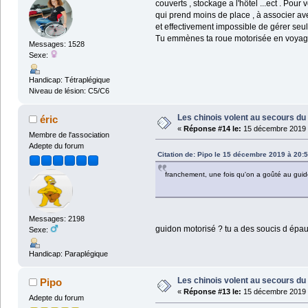
couverts , stockage a l'hôtel ...ect . Po
qui prend moins de place , à associer av
et effectivement impossible de gérer seul
Tu emmènes ta roue motorisée en voyag
Messages: 1528
Sexe:
Handicap: Tétraplégique
Niveau de lésion: C5/C6
Les chinois volent au secours du 
éric
«
Réponse #14 le:
15 décembre 2019 
Membre de l'association
Adepte du forum
Citation de: Pipo le 15 décembre 2019 à 20:
franchement, une fois qu'on a goûté au guidon
Messages: 2198
guidon motorisé ? tu a des soucis d épau
Sexe:
Handicap: Paraplégique
Les chinois volent au secours du 
Pipo
«
Réponse #13 le:
15 décembre 2019 
Adepte du forum