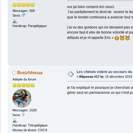
oui jai bien compris ton souci.
Messages: 568
t’as parfaitement le droit de vouloir te f
Sexe:
que le bordel continuera a avancer tout
Handicap: Paraplégique
j’ai vu des guidons qui ne devaient pas 
encore faut-il etre de bonne volonté et pas
défauts et je m’appelle Eric »
Les chinois volent au secours du 
Breizhfenua
«
Réponse #17 le:
15 décembre 2019 
Adepte du forum
je t'ai expliqué le pourquoi je cherchais
gérer seul en permanence ce qui n'est p
Messages: 1528
Sexe:
Handicap: Tétraplégique
Niveau de lésion: C5/C6