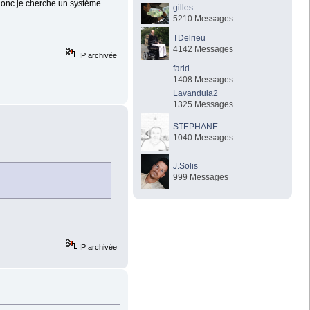
e donc je cherche un système
gilles
5210 Messages
TDelrieu
4142 Messages
IP archivée
farid
1408 Messages
Lavandula2
1325 Messages
STEPHANE
1040 Messages
J.Solis
999 Messages
IP archivée