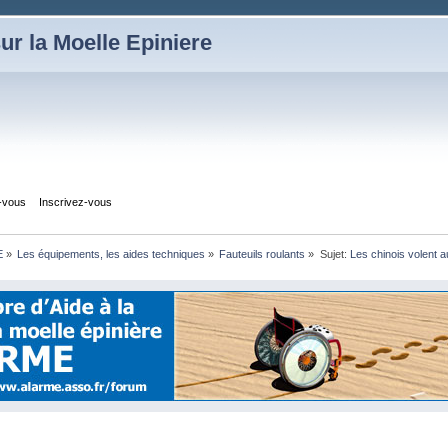
ur la Moelle Epiniere
z-vous
Inscrivez-vous
E
»
Les équipements, les aides techniques
»
Fauteuils roulants
»
Sujet:
Les chinois volent a