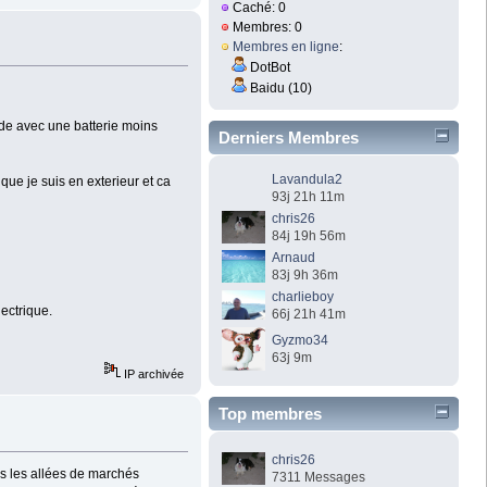
Caché: 0
Membres: 0
Membres en ligne
:
DotBot
Baidu (10)
nde avec une batterie moins
Derniers Membres
Lavandula2
que je suis en exterieur et ca
93j 21h 11m
chris26
84j 19h 56m
Arnaud
83j 9h 36m
charlieboy
ectrique.
66j 21h 41m
Gyzmo34
63j 9m
IP archivée
Top membres
chris26
ns les allées de marchés
7311 Messages