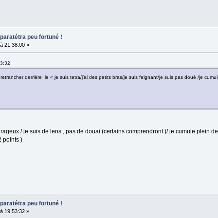
paratétra peu fortuné !
à 21:38:00 »
53:32
etrancher derrière le « je suis tetra/j’ai des petits bras/je suis feignant/je suis pas doué /je cumul
ourageux / je suis de lens , pas de douai (certains comprendront )/ je cumule plein d
2 points )
paratétra peu fortuné !
à 19:53:32 »