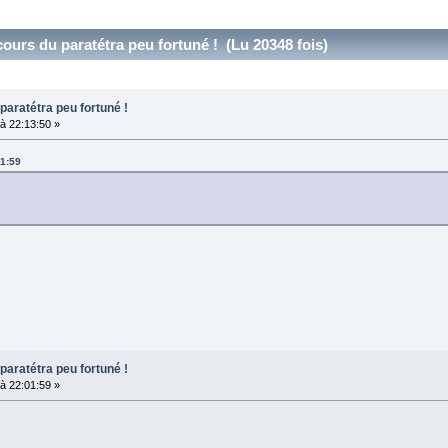
cours du paratétra peu fortuné ! (Lu 20348 fois)
paratétra peu fortuné !
à 22:13:50 »
01:59
paratétra peu fortuné !
à 22:01:59 »