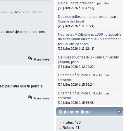
Delrieu notre président .
par
gilles
[30 juillet 2026 à 11:47:14]
tre un gravier ou un trou et
Des nouvelles de notre président
par
Couette de cheval
[29 juillet 2026 à 11:21:21]
s pas doué /je cumule tout ces
NeurostepMC/Bioness L300 : dispositifs
de stimulation électrique - pied tombant
par
Couette de cheval
[29 juillet 2026 à 11:12:41]
Cellules souches iPS - Keio University
IP archivée
(Japon)
par
fti
[27 juillet 2026 à 12:24:22]
Cherche hôtel nice URGENT
par
christinne
[24 juillet 2026 à 15:59:24]
est peut etre que tu peux la
Cherche hôtel nice URGENT
par
christinne
IP archivée
[24 juillet 2026 à 15:56:46]
Qui est en ligne
Invités: 490
Robots: 11