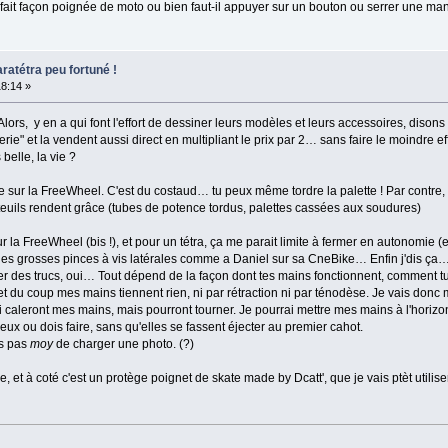
 fait façon poignée de moto ou bien faut-il appuyer sur un bouton ou serrer une man
ratétra peu fortuné !
18:14 »
, y en a qui font l'effort de dessiner leurs modèles et leurs accessoires, disons q
ie" et la vendent aussi direct en multipliant le prix par 2… sans faire le moindre effor
elle, la vie ?
ée sur la FreeWheel. C'est du costaud… tu peux même tordre la palette ! Par contre, 
uteuils rendent grâce (tubes de potence tordus, palettes cassées aux soudures)
ur la FreeWheel (bis !), et pour un tétra, ça me parait limite à fermer en autonomie
ur des grosses pinces à vis latérales comme a Daniel sur sa CneBike… Enfin j'dis ça
er des trucs, oui… Tout dépend de la façon dont tes mains fonctionnent, comment t
 et du coup mes mains tiennent rien, ni par rétraction ni par ténodèse. Je vais donc
caleront mes mains, mais pourront tourner. Je pourrai mettre mes mains à l'horizon
veux ou dois faire, sans qu'elles se fassent éjecter au premier cahot.
is pas
moy
de charger une photo. (?)
ièce, et à coté c'est un protège poignet de skate made by Dcatt', que je vais ptèt utilis