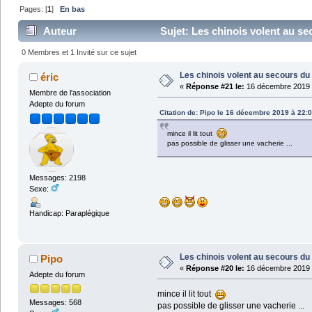
Pages: [
1
]
En bas
Auteur
Sujet: Les chinois volent au se
0 Membres et 1 Invité sur ce sujet
Les chinois volent au secours du 
éric
«
Réponse #21 le:
16 décembre 2019 
Membre de l'association
Adepte du forum
Citation de: Pipo le 16 décembre 2019 à 22:
mince il lit tout
pas possible de glisser une vacherie ...
Messages: 2198
Sexe:
Handicap: Paraplégique
Les chinois volent au secours du 
Pipo
«
Réponse #20 le:
16 décembre 2019 
Adepte du forum
mince il lit tout
Messages: 568
pas possible de glisser une vacherie ...