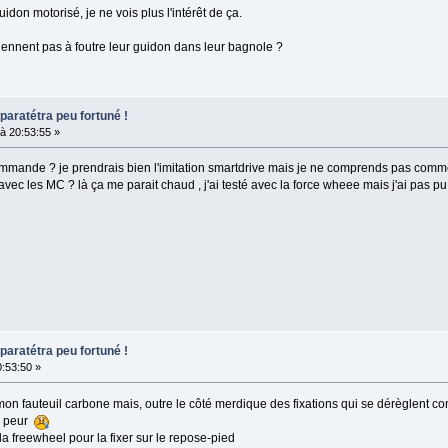
don motorisé, je ne vois plus l'intérêt de ça.
iennent pas à foutre leur guidon dans leur bagnole ?
paratétra peu fortuné !
à 20:53:55 »
ommande ? je prendrais bien l'imitation smartdrive mais je ne comprends pas commen
avec les MC ? là ça me parait chaud , j'ai testé avec la force wheee mais j'ai pas p
paratétra peu fortuné !
0:53:50 »
mon fauteuil carbone mais, outre le côté merdique des fixations qui se dérèglent con
ez peur
la freewheel pour la fixer sur le repose-pied