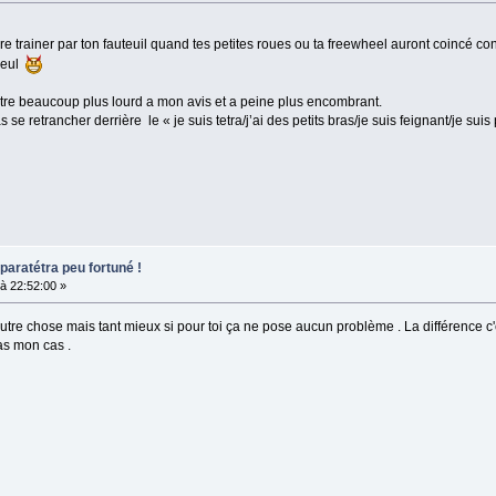
aire trainer par ton fauteuil quand tes petites roues ou ta freewheel auront coincé con
 seul
etre beaucoup plus lourd a mon avis et a peine plus encombrant.
 se retrancher derrière le « je suis tetra/j’ai des petits bras/je suis feignant/je sui
paratétra peu fortuné !
à 22:52:00 »
 autre chose mais tant mieux si pour toi ça ne pose aucun problème . La différence c'
as mon cas .