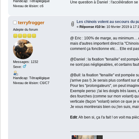
Handicap: Tétraplégique
Une question à Daniel : l'accélération se
Niveau de lésion: c6
Les chinois volent au secours du pa
terryfrogger
«
Réponse #10 le:
10 février 2019 à 17:
Adepte du forum
@ Eric : 100% de marge, au minimum… Alors
mais d'autres importent direct la "Chinoiser
comment ça fonctionne etc… Elle est pas b
@Daniel : la fixation "tenaille" est pomp
Messages: 1232
ne sont pas négligeables, et certains fa
Sexe:
@Bull: la fixation "tenaille" est pompée s
Handicap: Tétraplégique
j'arrive pas !) Je serais plus confiant s
Niveau de lésion: C6/C7
Pour tes "prolongateurs", on peut imagin
Exemple perso: j'ai les doigts très laxes,
des fourches (comme sur mon volant) qui 
verticale (façon "volant) selon ce que je 
Je vous montrerais bien ou j'en suis, ma
Edit
: Ah ben si, ça l'a fait ! on voit ma p