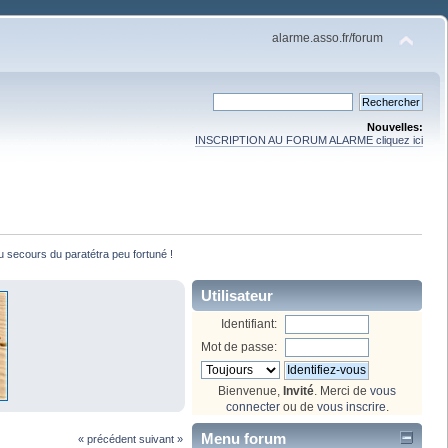
alarme.asso.fr/forum
Nouvelles:
INSCRIPTION AU FORUM ALARME cliquez ici
u secours du paratétra peu fortuné !
Utilisateur
Identifiant:
Mot de passe:
Bienvenue,
Invité
. Merci de
vous
connecter
ou de
vous inscrire
.
Menu forum
« précédent
suivant »