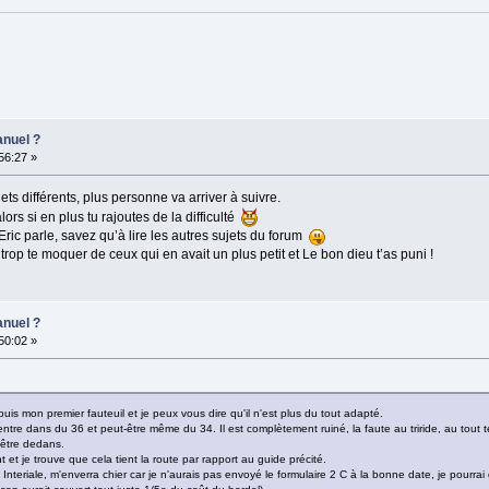
anuel ?
:56:27 »
s différents, plus personne va arriver à suivre.
 alors si en plus tu rajoutes de la difficulté
ic parle, savez qu’à lire les autres sujets du forum
 trop te moquer de ceux qui en avait un plus petit et Le bon dieu t’as puni !
anuel ?
:50:02 »
puis mon premier fauteuil et je peux vous dire qu'il n'est plus du tout adapté.
ntre dans du 36 et peut-être même du 34. Il est complètement ruiné, la faute au triride, au tout terr
'être dedans.
t je trouve que cela tient la route par rapport au guide précité.
Interiale, m'enverra chier car je n'aurais pas envoyé le formulaire 2 C à la bonne date, je pourra