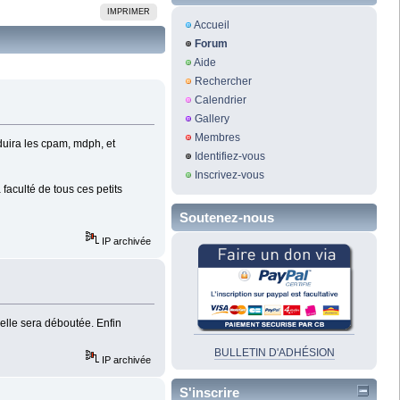
IMPRIMER
Accueil
Forum
Aide
Rechercher
Calendrier
Gallery
Membres
nduira les cpam, mdph, et
Identifiez-vous
Inscrivez-vous
faculté de tous ces petits
Soutenez-nous
IP archivée
elle sera déboutée. Enfin
BULLETIN D'ADHÉSION
IP archivée
S'inscrire