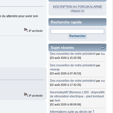
INSCRIPTION AU FORUM ALARME
cliquez ici
me du attendre pour avoir son
Recherche rapide
IP archivée
Sujet récents
Des nouvelles de notre président
par
Isa
[03 août 2026 à 15:20:30]
Des nouvelles de notre président
par
misterjp
[03 août 2026 à 07:45:53]
Des nouvelles de notre président
par
Isa
[02 août 2026 à 17:42:25]
NeurostepMC/Bioness L300 : dispositifs
IP archivée
de stimulation électrique - pied tombant
par
farid
[02 août 2026 à 08:09:06]
Informations suite au décès de T