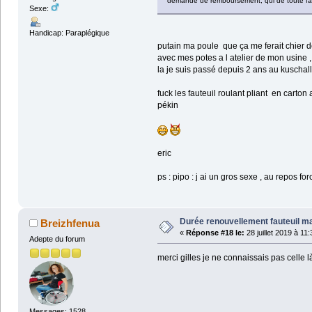
demande de remboursement, qui de toute faço
Sexe:
Handicap: Paraplégique
putain ma poule que ça me ferait chier de 
avec mes potes a l atelier de mon usine ,
la je suis passé depuis 2 ans au kuschall 
fuck les fauteuil roulant pliant en carto
pékin
eric
ps : pipo : j ai un gros sexe , au repos 
Durée renouvellement fauteuil m
Breizhfenua
«
Réponse #18 le:
28 juillet 2019 à 11
Adepte du forum
merci gilles je ne connaissais pas celle 
Messages: 1528