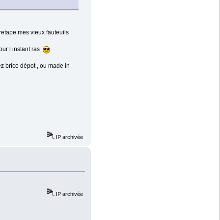
 retape mes vieux fauteuils
our l instant ras
ez brico dépot , ou made in
IP archivée
IP archivée