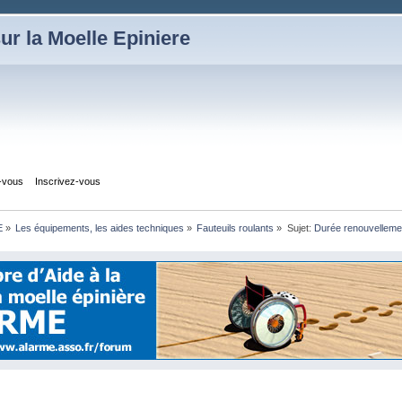
ur la Moelle Epiniere
z-vous
Inscrivez-vous
E
»
Les équipements, les aides techniques
»
Fauteuils roulants
»
Sujet:
Durée renouvellemen