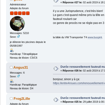
«
Réponse #27 le:
02 août 2019 à 18:
Administrateur
Adepte du forum
il y a une Jurisprudence, c'est très bien!
Le gars c'est quand même pris la tête en 
fauteuil roulant car
ce genre de procès ne se règle pas en 3
Messages: 5210
Sexe:
la bible du VW Transporter T4
www.buspirit
.
je déteste les piscines depuis le
05/08/1997
Handicap: Tétraplégique
Niveau de lésion: C5/C6
Durée renouvellement fauteuil m
Angus31
«
Réponse #26 le:
02 août 2019 à 17:
Messages: 6
Sexe:
bonjour, sinon y à ça:
https://entre4roues.com/renouvellement-d
Handicap: Paraplégique
Niveau de lésion: D4
Durée renouvellement fauteuil m
Frog2Lille
«
Réponse #25 le:
29 juillet 2019 à 00
Adepte du forum