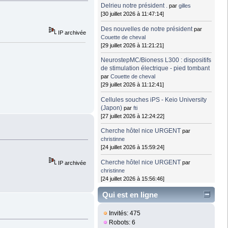
Delrieu notre président .
par
gilles
[30 juillet 2026 à 11:47:14]
Des nouvelles de notre président
par
IP archivée
Couette de cheval
[29 juillet 2026 à 11:21:21]
NeurostepMC/Bioness L300 : dispositifs
de stimulation électrique - pied tombant
par
Couette de cheval
[29 juillet 2026 à 11:12:41]
Cellules souches iPS - Keio University
(Japon)
par
fti
[27 juillet 2026 à 12:24:22]
Cherche hôtel nice URGENT
par
christinne
[24 juillet 2026 à 15:59:24]
Cherche hôtel nice URGENT
par
IP archivée
christinne
[24 juillet 2026 à 15:56:46]
Qui est en ligne
Invités: 475
Robots: 6