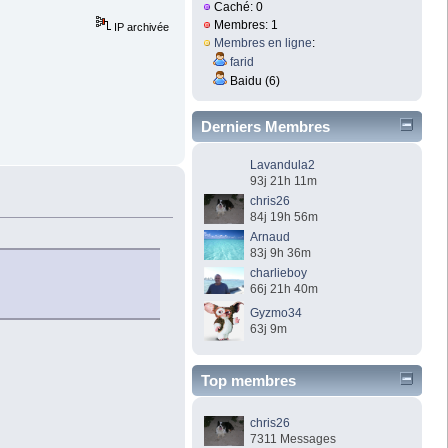
Caché: 0
Membres: 1
IP archivée
Membres en ligne
:
farid
Baidu (6)
Derniers Membres
Lavandula2
93j 21h 11m
chris26
84j 19h 56m
Arnaud
83j 9h 36m
charlieboy
66j 21h 40m
Gyzmo34
63j 9m
Top membres
chris26
7311 Messages