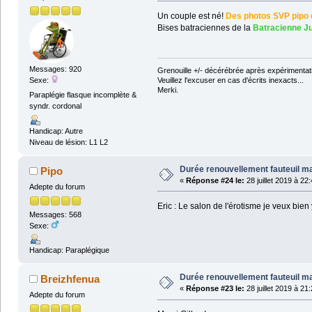
Un couple est né!
Des photos SVP pipo e
Bises batraciennes de la
Batracienne J
Messages: 920
Grenouille +/- décérébrée après expérimentati
Sexe:
Veuillez l'excuser en cas d'écrits inexacts...
Merki.
Paraplégie flasque incomplète &
syndr. cordonal
Handicap: Autre
Niveau de lésion: L1 L2
Durée renouvellement fauteuil m
Pipo
«
Réponse #24 le:
28 juillet 2019 à 22
Adepte du forum
Eric : Le salon de l'érotisme je veux bie
Messages: 568
Sexe:
Handicap: Paraplégique
Durée renouvellement fauteuil m
Breizhfenua
«
Réponse #23 le:
28 juillet 2019 à 21
Adepte du forum