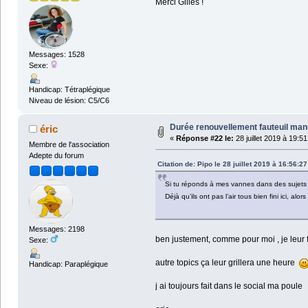
Merci Gilles !
Messages: 1528
Sexe:
Handicap: Tétraplégique
Niveau de lésion: C5/C6
Durée renouvellement fauteuil man
éric
«
Réponse #22 le:
28 juillet 2019 à 19:51
Membre de l'association
Adepte du forum
Citation de: Pipo le 28 juillet 2019 à 16:56:27
Si tu réponds à mes vannes dans des sujets di
Déjà qu’ils ont pas l’air tous bien fini ici, alor
Messages: 2198
ben justement, comme pour moi , je leur 
Sexe:
autre topics ça leur grillera une heure
Handicap: Paraplégique
j ai toujours fait dans le social ma poule