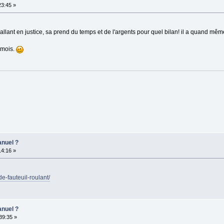
23:45 »
allant en justice, sa prend du temps et de l'argents pour quel bilan! il a quand mê
 mois.
anuel ?
14:16 »
e-fauteuil-roulant/
anuel ?
:39:35 »