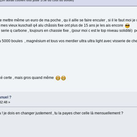
n aurait couvert tout juste 1/5e du coût du bordel)
mettre même un euro de ma poche , qu il aille se faire enculer , si il le faut moi je
 mes vieux kuschall q4 alu châssis fixe ont plus de 15 ans je les ais encore
serie q carbone , toujours en chassie fixe , (pour moi c est le top niveau solidité) p
n a 5000 boules , magnésium et tous vos merdier ultra ultra light avec visserie de ch
forcé certe , mais gros quand même
anuel ?
:32:48 »
là ! je dois en changer justement , tu la payes cher celle là mensuellement ?