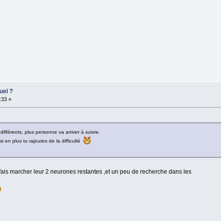
uel ?
:33 »
fférents, plus personne va arriver à suivre.
s si en plus tu rajoutes de la difficulté
fais marcher leur 2 neurones restantes ,et un peu de recherche dans les