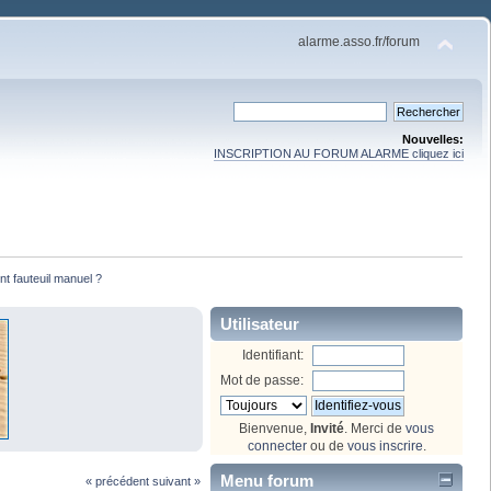
alarme.asso.fr/forum
Nouvelles:
INSCRIPTION AU FORUM ALARME cliquez ici
t fauteuil manuel ? 
Utilisateur
Identifiant:
Mot de passe:
Bienvenue,
Invité
. Merci de
vous
connecter
ou de
vous inscrire
.
Menu forum
« précédent
suivant »