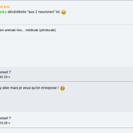
t éric
unky
décérébrée "aux 2 neurones" lol.
on animale heu... médicale (péridurale).
anuel ?
:42:19 »
n y aller mais je veux qu'on m'expose !
anuel ?
:23:28 »