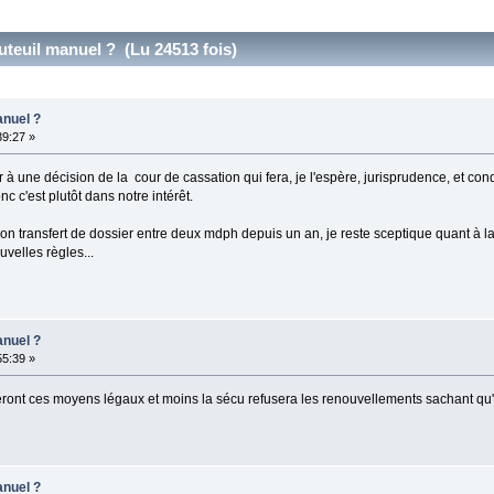
teuil manuel ? (Lu 24513 fois)
anuel ?
39:27 »
r à une décision de la cour de cassation qui fera, je l'espère, jurisprudence, et co
onc c'est plutôt dans notre intérêt.
n transfert de dossier entre deux mdph depuis un an, je reste sceptique quant à la 
velles règles...
anuel ?
55:39 »
seront ces moyens légaux et moins la sécu refusera les renouvellements sachant qu'
anuel ?