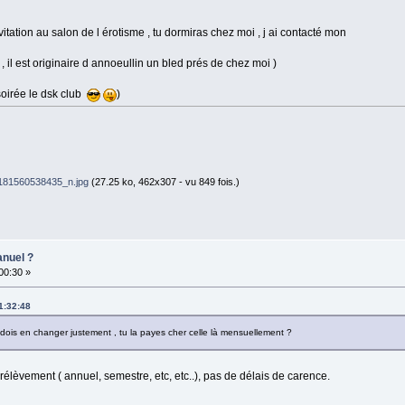
vitation au salon de l érotisme , tu dormiras chez moi , j ai contacté mon
 il est originaire d annoeullin un bled prés de chez moi )
 soirée le dsk club
)
81560538435_n.jpg
(27.25 ko, 462x307 - vu 849 fois.)
anuel ?
:00:30 »
11:32:48
je dois en changer justement , tu la payes cher celle là mensuellement ?
rélèvement ( annuel, semestre, etc, etc..), pas de délais de carence.