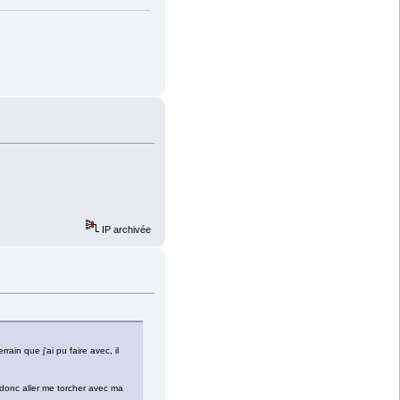
IP archivée
ain que j'ai pu faire avec, il
i donc aller me torcher avec ma