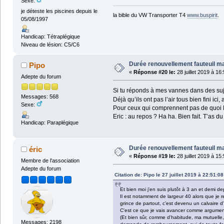
Sexe:
je déteste les piscines depuis le
la bible du VW Transporter T4
www.buspirit
.
05/08/1997
Handicap: Tétraplégique
Niveau de lésion: C5/C6
Durée renouvellement fauteuil m
Pipo
«
Réponse #20 le:
28 juillet 2019 à 16
Adepte du forum
Si tu réponds à mes vannes dans des sujet
Messages: 568
Déjà qu’ils ont pas l’air tous bien fini ici,
Sexe:
Pour ceux qui comprennent pas de quoi Er
Eric : au repos ? Ha ha. Bien fait. T’as du
Handicap: Paraplégique
Durée renouvellement fauteuil m
éric
«
Réponse #19 le:
28 juillet 2019 à 15
Membre de l'association
Adepte du forum
Citation de: Pipo le 27 juillet 2019 à 22:51:08
Et bien moi j'en suis plutôt à 3 an et demi de
Il est notamment de largeur 40 alors que je re
grince de partout, c'est devenu un calvaire d
C'est ce que je vais avancer comme argument e
(Et bien sûr, comme d'habitude, ma mutuelle, 
Messages: 2198