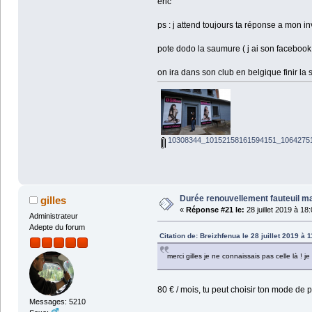
eric
ps : j attend toujours ta réponse a mon in
pote dodo la saumure ( j ai son facebook ,
on ira dans son club en belgique finir la
10308344_10152158161594151_10642751
Durée renouvellement fauteuil m
gilles
«
Réponse #21 le:
28 juillet 2019 à 18
Administrateur
Adepte du forum
Citation de: Breizhfenua le 28 juillet 2019 à 
merci gilles je ne connaissais pas celle là ! 
80 € / mois, tu peut choisir ton mode de p
Messages: 5210