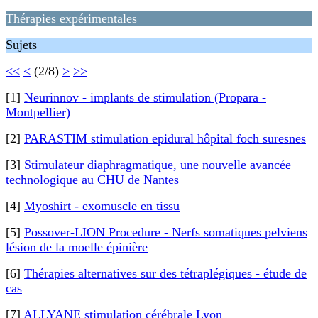
Thérapies expérimentales
Sujets
<<
<
(2/8)
>
>>
[1]
Neurinnov - implants de stimulation (Propara -
Montpellier)
[2]
PARASTIM stimulation epidural hôpital foch suresnes
[3]
Stimulateur diaphragmatique, une nouvelle avancée
technologique au CHU de Nantes
[4]
Myoshirt - exomuscle en tissu
[5]
Possover-LION Procedure - Nerfs somatiques pelviens
lésion de la moelle épinière
[6]
Thérapies alternatives sur des tétraplégiques - étude de
cas
[7]
ALLYANE stimulation cérébrale Lyon