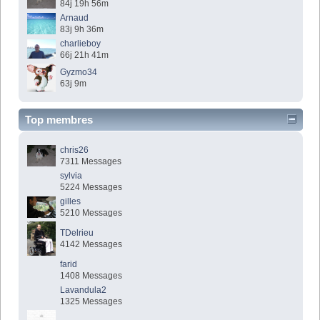
84j 19h 56m
Arnaud
83j 9h 36m
charlieboy
66j 21h 41m
Gyzmo34
63j 9m
Top membres
chris26
7311 Messages
sylvia
5224 Messages
gilles
5210 Messages
TDelrieu
4142 Messages
farid
1408 Messages
Lavandula2
1325 Messages