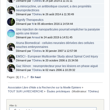
Démarré par
TDelrieu
le 24 juin 2014 à 11:31:11
La minocycline, un antibiotique courant, a des propriétés
neuroprotectrices
Démarré par
TDelrieu
le 26 août 2014 à 11:30:49
Dignify Therapeutics
Démarré par
fti
le 05 décembre 2016 à 14:54:44
Une injection de nanoparticules pourrait empêcher la paralysie
après une lésion
Démarré par
Arnaud
le 24 août 2019 à 14:51:45
Aruna Biomedical - cellules neurales dérivées des cellules
souches embryonnaires
Démarré par
TDelrieu
le 30 janvier 2007 à 12:57:08
EMSCI - European Multicenter Study about Spinal Cord Injury
Démarré par
TDelrieu
le 20 octobre 2006 à 15:34:56
Gaz Xénon : neuroprotecteur pour les lésions en phase aiguë
Démarré par
TDelrieu
le 02 mars 2006 à 10:29:32
Pages: [
1
]
2
3
...
7
En haut
Association Libre d'Aide a la Recherche sur la Moelle Epiniere
»
TOUT SUR LA RECHERCHE
»
Études précliniques 
(Modérateur:
TDelrieu
)
Aller à: