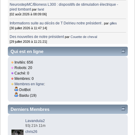
NeurostepMC/Bioness L300 : dispositifs de stimulation électrique -
pied tombant
par
farid
[02 août 2026 à 08:09:06]
Informations suite au décès de T Delrieu notre président .
par
gilles
[30 juillet 2026 à 11:47:14]
Des nouvelles de notre président
par
Couette de cheval
[29 juillet 2026 à 11:21:21]
Qui est en ligne
Invités: 656
Robots: 20
Caché: 0
Membres: 0
Membres en ligne
:
DotBot
Baidu (19)
Derniers Membres
Lavandula2
93j 21h 11m
chris26