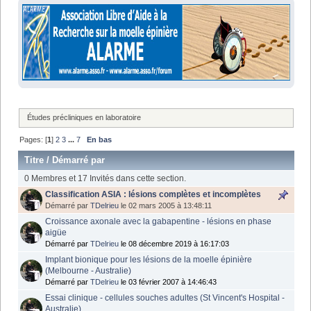
Études précliniques en laboratoire
Pages: [
1
]
2
3
...
7
En bas
Titre
/
Démarré par
0 Membres et 17 Invités dans cette section.
Classification ASIA : lésions complètes et incomplètes
Démarré par
TDelrieu
le 02 mars 2005 à 13:48:11
Croissance axonale avec la gabapentine - lésions en phase
aigüe
Démarré par
TDelrieu
le 08 décembre 2019 à 16:17:03
Implant bionique pour les lésions de la moelle épinière
(Melbourne - Australie)
Démarré par
TDelrieu
le 03 février 2007 à 14:46:43
Essai clinique - cellules souches adultes (St Vincent's Hospital -
Australie)