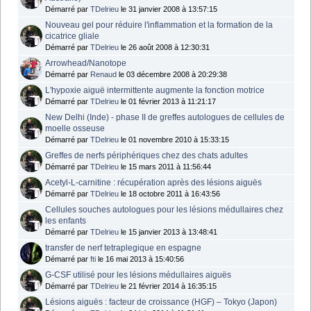
Démarré par
TDelrieu
le 31 janvier 2008 à 13:57:15
Nouveau gel pour réduire l'inflammation et la formation de la
cicatrice gliale
Démarré par
TDelrieu
le 26 août 2008 à 12:30:31
Arrowhead/Nanotope
Démarré par
Renaud
le 03 décembre 2008 à 20:29:38
L'hypoxie aiguë intermittente augmente la fonction motrice
Démarré par
TDelrieu
le 01 février 2013 à 11:21:17
New Delhi (Inde) - phase II de greffes autologues de cellules de
moelle osseuse
Démarré par
TDelrieu
le 01 novembre 2010 à 15:33:15
Greffes de nerfs périphériques chez des chats adultes
Démarré par
TDelrieu
le 15 mars 2011 à 11:56:44
Acetyl-L-carnitine : récupération après des lésions aiguës
Démarré par
TDelrieu
le 18 octobre 2011 à 16:43:56
Cellules souches autologues pour les lésions médullaires chez
les enfants
Démarré par
TDelrieu
le 15 janvier 2013 à 13:48:41
transfer de nerf tetraplegique en espagne
Démarré par
fti
le 16 mai 2013 à 15:40:56
G-CSF utilisé pour les lésions médullaires aiguës
Démarré par
TDelrieu
le 21 février 2014 à 16:35:15
Lésions aiguës : facteur de croissance (HGF) – Tokyo (Japon)