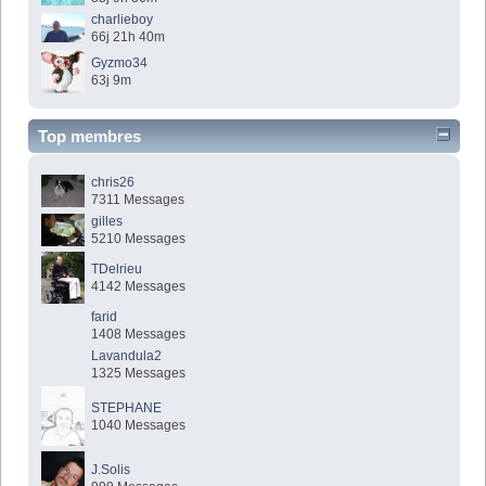
charlieboy
66j 21h 40m
Gyzmo34
63j 9m
Top membres
chris26
7311 Messages
gilles
5210 Messages
TDelrieu
4142 Messages
farid
1408 Messages
Lavandula2
1325 Messages
STEPHANE
1040 Messages
J.Solis