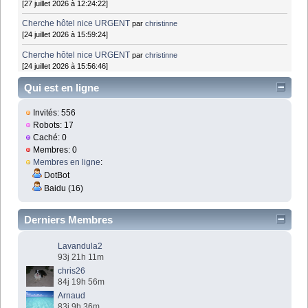
[27 juillet 2026 à 12:24:22]
Cherche hôtel nice URGENT
par
christinne
[24 juillet 2026 à 15:59:24]
Cherche hôtel nice URGENT
par
christinne
[24 juillet 2026 à 15:56:46]
Qui est en ligne
Invités: 556
Robots: 17
Caché: 0
Membres: 0
Membres en ligne
:
DotBot
Baidu (16)
Derniers Membres
Lavandula2
93j 21h 11m
chris26
84j 19h 56m
Arnaud
83j 9h 36m