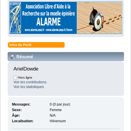
Infos du Profil
Résumé
ArielDowde 
Hors ligne
Voir les contributions
Voir les statistiques
Messages:
0 (0 par jour)
Sexe:
Femme
Âge:
N/A
Localisation:
Hilversum