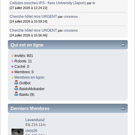
Cellules souches iPS - Keio University (Japon)
par
fti
[27 juillet 2026 à 12:24:22]
Cherche hôtel nice URGENT
par
christinne
[24 juillet 2026 à 15:59:24]
Cherche hôtel nice URGENT
par
christinne
[24 juillet 2026 à 15:56:46]
Qui est en ligne
Invités: 801
Robots: 11
Caché: 0
Membres: 0
Membres en ligne
:
DotBot
BaiduMobaider
Baidu (9)
Derniers Membres
Lavandula2
93j 21h 11m
chris26