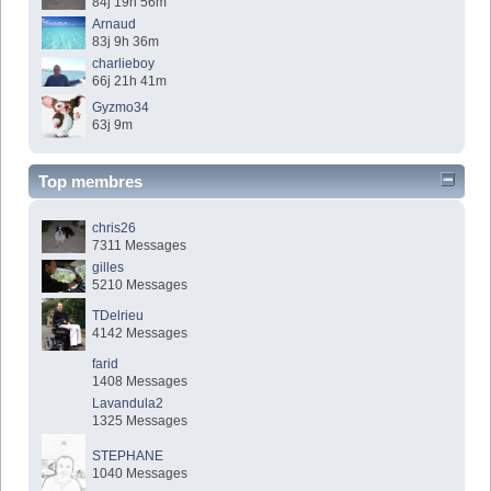
84j 19h 56m
Arnaud
83j 9h 36m
charlieboy
66j 21h 41m
Gyzmo34
63j 9m
Top membres
chris26
7311 Messages
gilles
5210 Messages
TDelrieu
4142 Messages
farid
1408 Messages
Lavandula2
1325 Messages
STEPHANE
1040 Messages