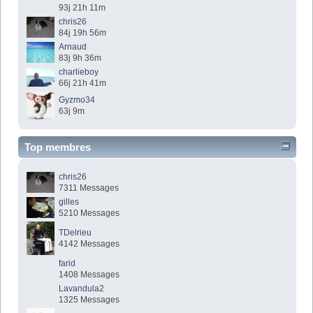
93j 21h 11m
chris26
84j 19h 56m
Arnaud
83j 9h 36m
charlieboy
66j 21h 41m
Gyzmo34
63j 9m
Top membres
chris26
7311 Messages
gilles
5210 Messages
TDelrieu
4142 Messages
farid
1408 Messages
Lavandula2
1325 Messages