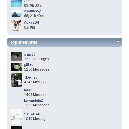
Arnaud
83j 9h 36m
charlieboy
66j 21h 40m
Gyzmo34
63j 9m
Top membres
chris26
7311 Messages
gilles
5210 Messages
TDelrieu
4142 Messages
farid
1408 Messages
Lavandula2
1325 Messages
STEPHANE
1040 Messages