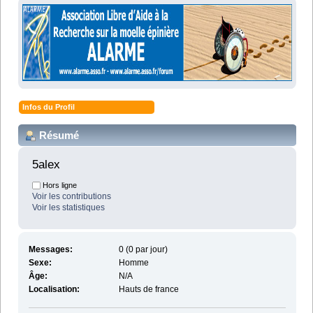
Infos du Profil
Résumé
5alex 
Hors ligne
Voir les contributions
Voir les statistiques
Messages:
0 (0 par jour)
Sexe:
Homme
Âge:
N/A
Localisation:
Hauts de france