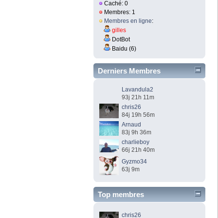
Caché: 0
Membres: 1
Membres en ligne
:
gilles
DotBot
Baidu (6)
Derniers Membres
Lavandula2
93j 21h 11m
chris26
84j 19h 56m
Arnaud
83j 9h 36m
charlieboy
66j 21h 40m
Gyzmo34
63j 9m
Top membres
chris26