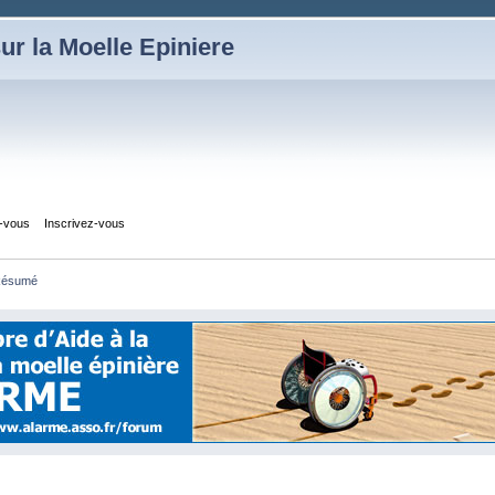
ur la Moelle Epiniere
z-vous
Inscrivez-vous
ésumé