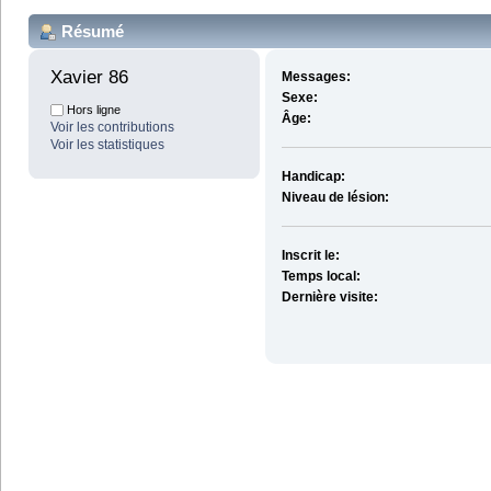
Résumé
Xavier 86 
Messages:
Sexe:
Hors ligne
Âge:
Voir les contributions
Voir les statistiques
Handicap:
Niveau de lésion:
Inscrit le:
Temps local:
Dernière visite: