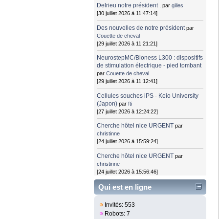
Delrieu notre président .
par
gilles
[30 juillet 2026 à 11:47:14]
Des nouvelles de notre président
par
Couette de cheval
[29 juillet 2026 à 11:21:21]
NeurostepMC/Bioness L300 : dispositifs
de stimulation électrique - pied tombant
par
Couette de cheval
[29 juillet 2026 à 11:12:41]
Cellules souches iPS - Keio University
(Japon)
par
fti
[27 juillet 2026 à 12:24:22]
Cherche hôtel nice URGENT
par
christinne
[24 juillet 2026 à 15:59:24]
Cherche hôtel nice URGENT
par
christinne
[24 juillet 2026 à 15:56:46]
Qui est en ligne
Invités: 553
Robots: 7