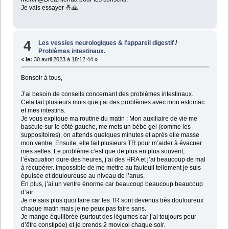
Je vais essayer 🤞🙏
4
Les vessies neurologiques & l'appareil digestif
/
Problèmes intestinaux.
«
le:
30 avril 2023 à 18:12:44 »
Bonsoir à tous,
J’ai besoin de conseils concernant des problèmes intestinaux.
Cela fait plusieurs mois que j’ai des problèmes avec mon estomac
et mes intestins.
Je vous explique ma routine du matin : Mon auxiliaire de vie me
bascule sur le côté gauche, me mets un bébé gel (comme les
suppositoires), on attends quelques minutes et après elle masse
mon ventre. Ensuite, elle fait plusieurs TR pour m’aider à évacuer
mes selles. Le problème c’est que de plus en plus souvent,
l’évacuation dure des heures, j’ai des HRA et j’ai beaucoup de mal
à récupérer. Impossible de me mettre au fauteuil tellement je suis
épuisée et douloureuse au niveau de l’anus.
En plus, j’ai un ventre énorme car beaucoup beaucoup beaucoup
d’air.
Je ne sais plus quoi faire car les TR sont devenus très douloureux
chaque matin mais je ne peux pas faire sans.
Je mange équilibrée (surtout des légumes car j’ai toujours peur
d’être constipée) et je prends 2 movicol chaque soir.