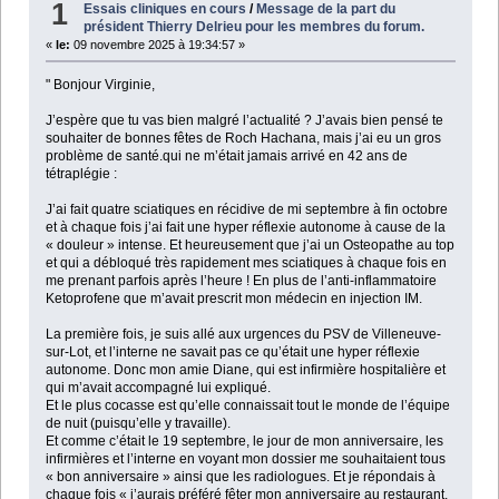
1
Essais cliniques en cours
/
Message de la part du
président Thierry Delrieu pour les membres du forum.
«
le:
09 novembre 2025 à 19:34:57 »
" Bonjour Virginie,
J’espère que tu vas bien malgré l’actualité ? J’avais bien pensé te
souhaiter de bonnes fêtes de Roch Hachana, mais j’ai eu un gros
problème de santé.qui ne m’était jamais arrivé en 42 ans de
tétraplégie :
J’ai fait quatre sciatiques en récidive de mi septembre à fin octobre
et à chaque fois j’ai fait une hyper réflexie autonome à cause de la
« douleur » intense. Et heureusement que j’ai un Osteopathe au top
et qui a débloqué très rapidement mes sciatiques à chaque fois en
me prenant parfois après l’heure ! En plus de l’anti-inflammatoire
Ketoprofene que m’avait prescrit mon médecin en injection IM.
La première fois, je suis allé aux urgences du PSV de Villeneuve-
sur-Lot, et l’interne ne savait pas ce qu’était une hyper réflexie
autonome. Donc mon amie Diane, qui est infirmière hospitalière et
qui m’avait accompagné lui expliqué.
Et le plus cocasse est qu’elle connaissait tout le monde de l’équipe
de nuit (puisqu’elle y travaille).
Et comme c’était le 19 septembre, le jour de mon anniversaire, les
infirmières et l’interne en voyant mon dossier me souhaitaient tous
« bon anniversaire » ainsi que les radiologues. Et je répondais à
chaque fois « j’aurais préféré fêter mon anniversaire au restaurant,