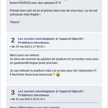
forme PHAROS avec leur adresse IP !!!
Prends bien soin de toi et prenez bien soin de vous tous. La vie est
précieuse mais fragile !
Thierry"
2
Les vessies neurologiques & l'appareil digestif
/
Problèmes intestinaux.
«
le:
04 mai 2023 à 17:49:03 »
Merci pour vos retours.
Je viens de recevoir les gélules de psyllium et j’ai rendez-vous avec
un gastroentérologue jeudi prochain.
Je vais débuter le psyllium mais j’ai un peu peur de l’obstruction !!!
Il faut boire beaucoup beaucoup ?
3
Les vessies neurologiques & l'appareil digestif
/
Problèmes intestinaux.
«
le:
01 mai 2023 à 20:31:10 »
Merci @Breizhfenua pour tes conseils.