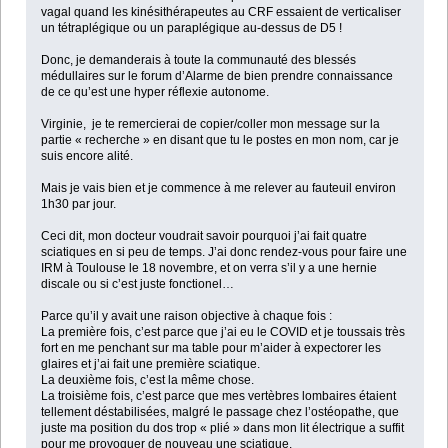
vagal quand les kinésithérapeutes au CRF essaient de verticaliser
un tétraplégique ou un paraplégique au-dessus de D5 !
Donc, je demanderais à toute la communauté des blessés
médullaires sur le forum d’Alarme de bien prendre connaissance
de ce qu’est une hyper réflexie autonome.
Virginie, je te remercierai de copier/coller mon message sur la
partie « recherche » en disant que tu le postes en mon nom, car je
suis encore alité.
Mais je vais bien et je commence à me relever au fauteuil environ
1h30 par jour.
Ceci dit, mon docteur voudrait savoir pourquoi j’ai fait quatre
sciatiques en si peu de temps. J’ai donc rendez-vous pour faire une
IRM à Toulouse le 18 novembre, et on verra s’il y a une hernie
discale ou si c’est juste fonctionel…
Parce qu’il y avait une raison objective à chaque fois :
La première fois, c’est parce que j’ai eu le COVID et je toussais très
fort en me penchant sur ma table pour m’aider à expectorer les
glaires et j’ai fait une première sciatique.
La deuxième fois, c’est la même chose.
La troisième fois, c’est parce que mes vertèbres lombaires étaient
tellement déstabilisées, malgré le passage chez l’ostéopathe, que
juste ma position du dos trop « plié » dans mon lit électrique a suffit
pour me provoquer de nouveau une sciatique.