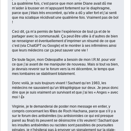
La quatrième fois, c’est parce que mon amie Diane avait dû me
m’aider à tousser en m’appuyant fortement sur le diaphragme,
parce que j’étais très encombré, qu’elle a dû y aller fort et j’ai senti
que ma sciatique récidivait une quatrième fois. Vraiment pas de bol
!
Ceci dit, ça m’a permis de faire l’expérience de tout ça et de le
partager avec la communauté. Ça peut être utile à d’autres de bien
se renseigner et éventuellement d’imprimer un résumé de ce que
c’est (via ChatGPT ou Google) et le montrer à ses infirmières ainsi
que leurs médecins car ça peut sauver une vie !
De toute façon, mon Osteopathe a besoin de mon I.R.M. pour voir
ce que j’ai avant de me manipuler de nouveau. Mais si tout va bien,
je devrais revenir sur le forum vers la mi décembre, le temps que
mes lombaires se stabilisent totalement.
Donc voilà, je suis toujours vivant ! Sachant qu’en 1983, les
médecins ne sauvaient qu’un tétraplégique sur deux. Je peux donc
dire que je suis vraiment un survivant et que j’ai les « Anges » avec
moi ! 👍
Virginie, je te demanderai de poster mon message en entier, y
compris concernant les fêtes de Roch Hachana, parce que s’il y a
sur le forum des antisémites (ou antisionistes ce qui est presque
pareil au final) ils peuvent se désinscrire s’ils veulent ! Sachant que
les insultes antisémites ou racistes sont passibles de poursuites
pénales, je n’hésiterai pas à envoyer un signalement sur la plate-