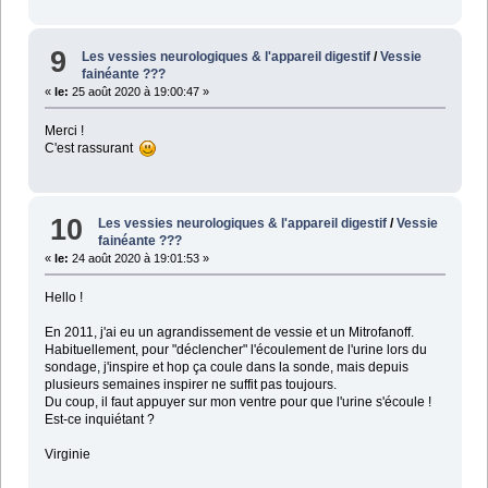
9
Les vessies neurologiques & l'appareil digestif
/
Vessie
fainéante ???
«
le:
25 août 2020 à 19:00:47 »
Merci !
C'est rassurant
10
Les vessies neurologiques & l'appareil digestif
/
Vessie
fainéante ???
«
le:
24 août 2020 à 19:01:53 »
Hello !
En 2011, j'ai eu un agrandissement de vessie et un Mitrofanoff.
Habituellement, pour "déclencher" l'écoulement de l'urine lors du
sondage, j'inspire et hop ça coule dans la sonde, mais depuis
plusieurs semaines inspirer ne suffit pas toujours.
Du coup, il faut appuyer sur mon ventre pour que l'urine s'écoule !
Est-ce inquiétant ?
Virginie