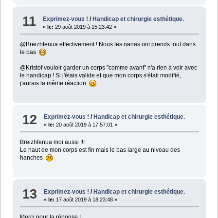
11
Exprimez-vous !
/
Handicap et chirurgie esthétique.
«
le:
29 août 2019 à 15:23:42 »
@Breizhfenua effectivement ! Nous les nanas ont prends tout dans
le bas
@Kristof vouloir garder un corps "comme avant" n'a rien à voir avec
le handicap ! Si j'étais valide et que mon corps s'était modifié,
j'aurais la même réaction
12
Exprimez-vous !
/
Handicap et chirurgie esthétique.
«
le:
20 août 2019 à 17:57:01 »
Breizhfenua moi aussi !!!
Le haut de mon corps est fin mais le bas large au niveau des
hanches
13
Exprimez-vous !
/
Handicap et chirurgie esthétique.
«
le:
17 août 2019 à 18:23:48 »
Merci pour ta réponse !