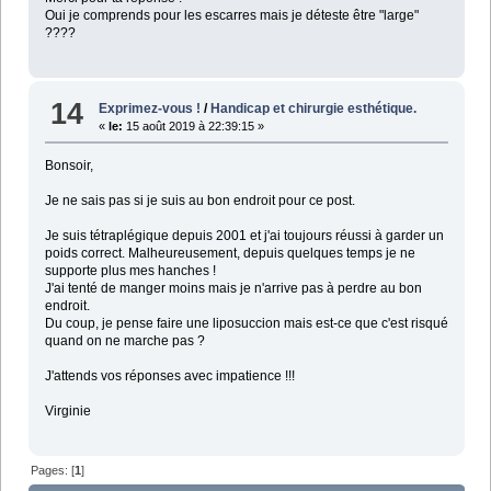
Oui je comprends pour les escarres mais je déteste être "large"
????
14
Exprimez-vous !
/
Handicap et chirurgie esthétique.
«
le:
15 août 2019 à 22:39:15 »
Bonsoir,
Je ne sais pas si je suis au bon endroit pour ce post.
Je suis tétraplégique depuis 2001 et j'ai toujours réussi à garder un
poids correct. Malheureusement, depuis quelques temps je ne
supporte plus mes hanches !
J'ai tenté de manger moins mais je n'arrive pas à perdre au bon
endroit.
Du coup, je pense faire une liposuccion mais est-ce que c'est risqué
quand on ne marche pas ?
J'attends vos réponses avec impatience !!!
Virginie
Pages: [
1
]