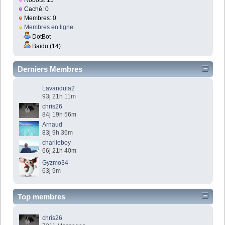
Robots: 15
Caché: 0
Membres: 0
Membres en ligne
:
DotBot
Baidu (14)
Derniers Membres
Lavandula2
93j 21h 11m
chris26
84j 19h 56m
Arnaud
83j 9h 36m
charlieboy
66j 21h 40m
Gyzmo34
63j 9m
Top membres
chris26