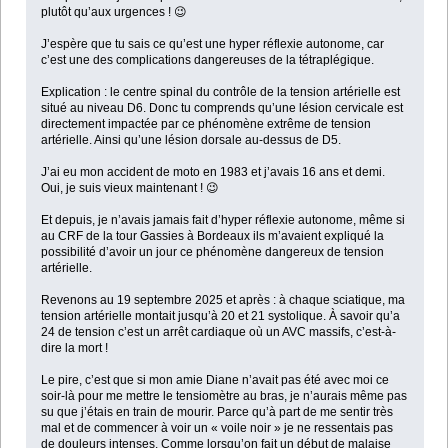
plutôt qu’aux urgences ! 😉
J’espère que tu sais ce qu’est une hyper réflexie autonome, car
c’est une des complications dangereuses de la tétraplégique.
Explication : le centre spinal du contrôle de la tension artérielle est
situé au niveau D6. Donc tu comprends qu’une lésion cervicale est
directement impactée par ce phénomène extrême de tension
artérielle. Ainsi qu’une lésion dorsale au-dessus de D5.
J’ai eu mon accident de moto en 1983 et j’avais 16 ans et demi.
Oui, je suis vieux maintenant ! 😉
Et depuis, je n’avais jamais fait d’hyper réflexie autonome, même si
au CRF de la tour Gassies à Bordeaux ils m’avaient expliqué la
possibilité d’avoir un jour ce phénomène dangereux de tension
artérielle.
Revenons au 19 septembre 2025 et après : à chaque sciatique, ma
tension artérielle montait jusqu’à 20 et 21 systolique. À savoir qu’a
24 de tension c’est un arrêt cardiaque où un AVC massifs, c’est-à-
dire la mort !
Le pire, c’est que si mon amie Diane n’avait pas été avec moi ce
soir-là pour me mettre le tensiomètre au bras, je n’aurais même pas
su que j’étais en train de mourir. Parce qu’à part de me sentir très
mal et de commencer à voir un « voile noir » je ne ressentais pas
de douleurs intenses. Comme lorsqu’on fait un début de malaise