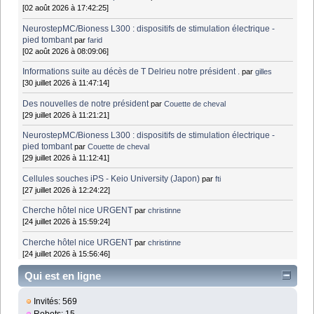
[02 août 2026 à 17:42:25]
NeurostepMC/Bioness L300 : dispositifs de stimulation électrique -
pied tombant
par
farid
[02 août 2026 à 08:09:06]
Informations suite au décès de T Delrieu notre président .
par
gilles
[30 juillet 2026 à 11:47:14]
Des nouvelles de notre président
par
Couette de cheval
[29 juillet 2026 à 11:21:21]
NeurostepMC/Bioness L300 : dispositifs de stimulation électrique -
pied tombant
par
Couette de cheval
[29 juillet 2026 à 11:12:41]
Cellules souches iPS - Keio University (Japon)
par
fti
[27 juillet 2026 à 12:24:22]
Cherche hôtel nice URGENT
par
christinne
[24 juillet 2026 à 15:59:24]
Cherche hôtel nice URGENT
par
christinne
[24 juillet 2026 à 15:56:46]
Qui est en ligne
Invités: 569